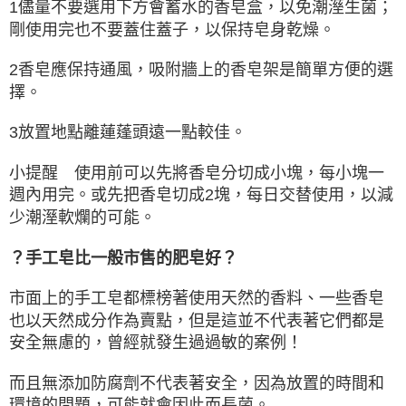
1儘量不要選用下方會蓄水的香皂盒，以免潮溼生菌；
剛使用完也不要蓋住蓋子，以保持皂身乾燥。
2香皂應保持通風，吸附牆上的香皂架是簡單方便的選
擇。
3放置地點離蓮蓬頭遠一點較佳。
小提醒 使用前可以先將香皂分切成小塊，每小塊一
週內用完。或先把香皂切成2塊，每日交替使用，以減
少潮溼軟爛的可能。
？手工皂比一般市售的肥皂好？
市面上的手工皂都標榜著使用天然的香料、一些香皂
也以天然成分作為賣點，但是這並不代表著它們都是
安全無慮的，曾經就發生過過敏的案例！
而且無添加防腐劑不代表著安全，因為放置的時間和
環境的問題，可能就會因此而長菌。