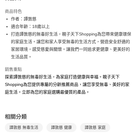
Apple Pay
商品特色
大哥付你分期
作者：譚敦慈
相關說明
適合年齡：18歲以上
【大哥付你分期使用說明】
打造譚敦慈的無毒好生活，親子天下Shopping為您帶來健康環保
AFTEE先享後付
1.本服務由台灣大哥大提供，台灣大哥大用戶可立即使用無須另外申請。
的家庭生活。讓您和家人享受無毒的生活方式，營造安全舒適的
2.付款方式選擇「大哥付你分期」，訂單成立後會自動跳轉到大哥付的交易
相關說明
流程，驗證手機門號後，選擇欲分期的期數、繳款截止日，確認付款後即完
家居環境，感受慈愛與關懷。讓我們一同追求更健康、更美好的
【關於「AFTEE先享後付」】
成交易。
ATM付款
AFTEE先享後付是「在收到商品之後才付款」的支付方式。 讓您購物簡單
生活品質。
3.實際核准額度、可分期數及費用金額請依後續交易確認頁面所載為準。
便利好安心！
4.訂單成立30分鐘內，如未前往確認交易或遇審核未通過，訂單將自動取
１．簡單：不需註冊會員、不需綁卡、不需儲值。
銷售重點
運送方式
消。如遇「轉專審核」未通過狀況，表示未達大哥付你分期系統評分，恕無
２．便利：只要手機號碼，簡訊認證，即可結帳。
法說明評估內容。
探索譚敦慈的無毒好生活，為家庭打造健康與幸福。親子天下
３．安心：先確認商品／服務後，再付款。
付款後全家取貨｜8/8-8/14運費優惠，結帳滿499即享免運。
【繳款方式說明】
Shopping為您提供專屬的分齡推薦商品，讓您享受無毒、美好的家
1.分期款項不併入電信帳單，「大哥付你分期」於每月結算日後寄送繳費提
每筆NT$70，滿NT$499(含以上)免運費
【「AFTEE先享後付」結帳流程】
庭生活。立即為您的家庭選購最優質的產品。
醒簡訊。
１．於結帳方式選擇「AFTEE先享後付」後，將跳轉至「AFTEE先享後付」
2.透過簡訊連結打開帳單後，可選擇「超商條碼／台灣大直營門市／銀行轉
付款後7-11取貨
結帳頁面，進行簡訊認證並確認金額後，即可完成結帳。
帳／街口支付／iPASS MONEY」等通路繳費。
２．訂單成立數日內，您將收到繳費通知簡訊。
每筆NT$70，滿NT$800(含以上)免運費
３．收到繳費通知簡訊後14天內，點擊此簡訊中的連結，可透過四大超商／
【注意事項】
相關分類
ATM／網路銀行／等多元方式進行付款，方視為交易完成。
國內宅配/郵寄 (不適用離島、海外及郵局i郵箱)
1.本服務係由「台灣大哥大股份有限公司」（以下簡稱本公司）所提供，讓
※ 請注意：結帳手續完成當下不需立刻繳費，但若您需要取消訂單，請聯絡
用戶於交易時，得透過本服務購買商品或服務，並由商店將買賣／分期付款
每筆NT$70，滿NT$800(含以上)免運費
購買商品的店家。未經商家同意取消之訂單仍視為有效，需透過AFTEE先享
譚敦慈 無毒生活
譚敦慈 健康
譚敦慈 家庭
買賣價金債權讓與本公司後，依約使用本公司帳單繳交帳款。
後付繳納相關費用。
2.基於同意付款使用「大哥付你分期」之契約關係目的，商店將以您的個人