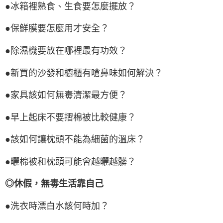
●冰箱裡熟食、生食要怎麼擺放？
●保鮮膜要怎麼用才安全？
●除濕機要放在哪裡最有功效？
●新買的沙發和櫥櫃有嗆鼻味如何解決？
●家具該如何無毒清潔最方便？
●早上起床不要摺棉被比較健康？
●該如何讓枕頭不能為細菌的溫床？
●曬棉被和枕頭可能會越曬越髒？
◎休假，無毒生活靠自己
●洗衣時漂白水該何時加？