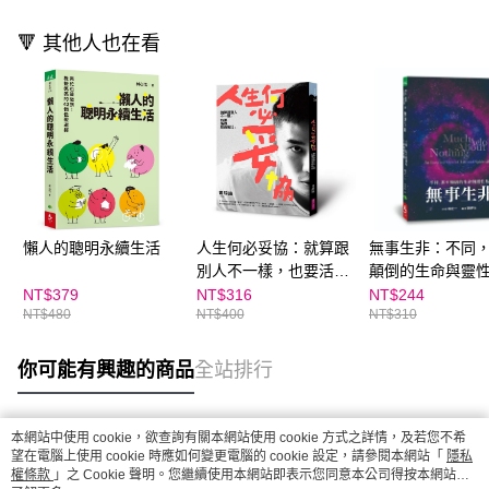
🔻 其他人也在看
懶人的聰明永續生活
人生何必妥協：就算跟
無事生非：不同
別人不一樣，也要活得
顛倒的生命與靈
理直氣壯
NT$379
NT$316
NT$244
NT$480
NT$400
NT$310
你可能有興趣的商品
全站排行
本網站中使用 cookie，欲查詢有關本網站使用 cookie 方式之詳情，及若您不希
熱門標籤
望在電腦上使用 cookie 時應如何變更電腦的 cookie 設定，請參閱本網站「
隱私
權條款
」之 Cookie 聲明。您繼續使用本網站即表示您同意本公司得按本網站使