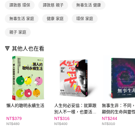
離島宅配（澎湖、金門、馬祖、小琉球；不適用於郵局i郵箱）
※ 交易是否成功請以「AFTEE先享後付 」之結帳頁面顯示為準，若有關於
資料（包含姓名、電話或地址）提供予台灣大哥大進項蒐集、處理及利用，
譚敦慈 環保
譚敦慈 親子
無毒生活 健康
是否繳費成功／繳費後需取消欲退款等相關疑問，請聯繫「AFTEE先享後付
每筆NT$200
由本公司與您本人進行分期帳單所需資料之確認、核對及更正。
客戶支援中心」
https://netprotections.freshdesk.com/support/home
3.完整用戶服務條款，請詳閱以下連結：
https://oppay.tw/userRule
無毒生活 家庭
健康 家庭
環保 家庭
【注意事項】
１．透過由恩沛科技股份有限公司提供之「AFTEE先享後付」服務完成之交
親子 家庭
易，需依本服務之必要範圍內提供個人資料，並將交易相關給付款項請求債
權轉讓予恩沛科技股份有限公司。
２．關於個人資料處理事宜，請瀏覽以下網址：
🔻 其他人也在看
https://aftee.tw/terms/#terms3
３．未成年的使用者請事先徵得法定代理人或監護人之同意方可使用
「AFTEE先享後付」，若未經同意申辦者引起之損失，本公司不負相關責
任。
４．使用「AFTEE先享後付」時，將依據個別帳號之用戶狀況，依本公司即
時審查核予不同之上限額度；若仍有額度不足之情形，本公司將視審查結果
請求用戶進行身份認證。
５．嚴禁一人註冊多個帳號或使用他人資訊註冊。若發現惡意使用之情形，
恩沛科技股份有限公司將有權停止該用戶之使用額度並採取法律行動。
懶人的聰明永續生活
人生何必妥協：就算跟
無事生非：不同
別人不一樣，也要活得
顛倒的生命與靈
理直氣壯
NT$379
NT$316
NT$244
NT$480
NT$400
NT$310