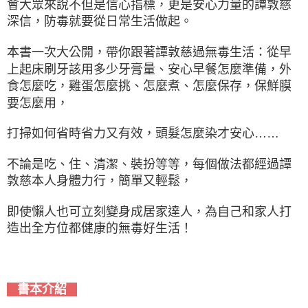
會大眾來說不但是信心指標，更是安心力量的譚敦慈
深信，防毒就要從日常生活做起。
本書一次大公開，帶你跟著譚敦慈過無毒生活：從早
上起床刷牙該用多少牙膏量、安心早餐怎麼準備，外
食怎麼吃，雞蛋怎麼挑、怎麼煮、怎麼保存，保鮮膜
要怎麼用，
打掃如何省時省力又有效，頭髮怎麼染才安心……
不論是吃、住、清潔、裝扮等等，每個做法都經過譚
敦慈本人身體力行，簡單又輕鬆，
即使懶人也可立刻變身成居家達人，為自己和家人打
造出全方位都健康的無毒好生活！
書本介紹