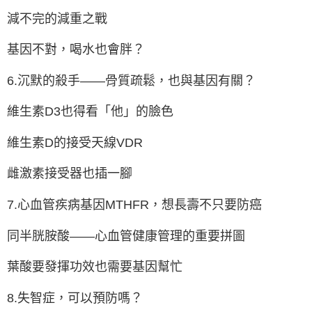
減不完的減重之戰
基因不對，喝水也會胖？
6.沉默的殺手——骨質疏鬆，也與基因有關？
維生素D3也得看「他」的臉色
維生素D的接受天線VDR
雌激素接受器也插一腳
7.心血管疾病基因MTHFR，想長壽不只要防癌
同半胱胺酸——心血管健康管理的重要拼圖
葉酸要發揮功效也需要基因幫忙
8.失智症，可以預防嗎？