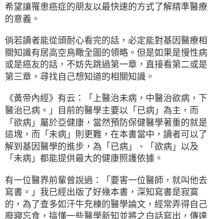
希望讓罹患癌症的朋友以最快速的方式了解精準醫療
的意義。
倘若讀者能從頭耐心看完的話，必定能對基因醫療相
關知識有居高空鳥瞰全圖的領略。但是如果是慢性病
或是癌友的話，不妨先跳過第一章，直接看第二或是
第三章，尋找自己想知道的相關知識。
《黃帝內經》有云：「上醫治未病，中醫治欲病，下
醫治已病。」目前的醫學主要以「已病」為主，而
「欲病」屬於亞健康，當然預防保健醫學著重的就是
這塊，而「未病」則更難，在本書當中，讀者可以了
解到基因醫學的進步，為「已病」、「欲病」以及
「未病」都能提供最大的健康照護依據。
有一位醫界前輩曾說過：「要害一位醫師，就叫他去
寫書。」我已經出版了好幾本書，深知寫書是寂寞
的，為了查多如汗牛充棟的醫學論文，經常弄得自己
廢寢忘食，搞懂一些醫學新知並將之白話寫出，傳達