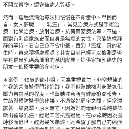
不開立藥物，還會被病人質疑。
然而，這種疾病治療法則慢慢在革命當中。舉例而
言，女人夢魘──「乳癌」，常見治療方式是手術治
療，化學治療、放射治療、抗荷爾蒙療法等，不過，
面對有乳癌家族史而自身是無癌的女性，只能這樣靜
靜的等待，看自己會不會中籤，直到「癌症」真的發
生時，再來積極處理嗎？其實目前已經可以檢測是否
帶有罹患乳癌高風險的基因變異，提供家族乳癌史的
朋友一個極重要的參考值。
＊案例：45歲的簡小姐，因為重視養生，非常規律的
在我的營養醫學門診追蹤，我不但幫她檢測身體氧化
壓力自由基的程度，也幫她注意所有健康檢查報告，
並給與預防醫學的建議。不過從她眉宇之間，經常透
露著一絲憂愁，原因無它，因為她的母親41歲時被診
斷出罹患乳癌，經過辛苦抗癌過程，在52歲時因為腦
轉移而過世。經過幾次懇談，她希望了解自己的癌症