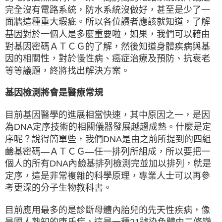
完全沒有電路系統，防水系統沒做好，甚至是少了一
面牆這種重大瑕疵。所以各位讀者應該就知道，了解
基因對於一個人是多麼重要啦，如果，我們可以藉由
對基因密碼ＡＴＣＧ的了解，然後知道身體疾病與基
因的相關性，對於慢性病、癌症治療及預防、抗衰老
等等議題，終將找出解決方案。
基因檢測將會是醫療常規
目前基因醫學的進展相當快速，其中原因之一，是因
為DNA定序技術的相關儀器發展越趨成熟。什麼是定
序呢？說得簡單些，我們DNA是由之前所提到的四組
鹼基密碼—ＡＴＣＧ—任一排列所組成，所以要把一
個人的所有DNA內鹼基排列檢測完並加以排列，就是
定序，這是非常複雜的科學原理，專業人士可以再參
考更深的分子生物教科書。
目前應用最多的是診斷母體內胎兒的先天性疾病，像
是國人熟知的唐氏症，這是一種21號染色體由二條變