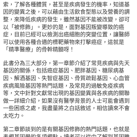
索，了解各種體質，甚至是疾病發生的機率，知道基
因的變異之後，可以藉由生活飲食型態以及營養的調
整，來降低疾病的發生，雖然基因不能被改變，卻可
以「被修飾」。更妙的是，面對基因叛變導致的癌
症，目前已經可以檢測出癌細胞的突變位置，讓醫師
可以使用各種合適的標靶藥物來打擊癌症，這就是
「精準醫療」的骨幹精髓呀！
此書分為三大部分，第一章節介紹了常見疾病與先天
基因的關係，包括癌症基因、肥胖基因、糖尿病基
因、解酒基因、失智症基因、骨質疏鬆基因、心血管
疾病風險基因等熱門話題，及常見的過敏免疫疾病
等，文中針對文獻常出現的基因變異與各疾病的關聯
做一詳細介紹，如果沒有醫學背景的人士可能會遇到
一些困惑之處，我盡量將之白話敘述，相信讀來不會
太吃力。
第二章節談到的是有關基因修飾的熱門話題，也就是
表觀基因學的各項觀點，讀者可以從中了解到基因雖