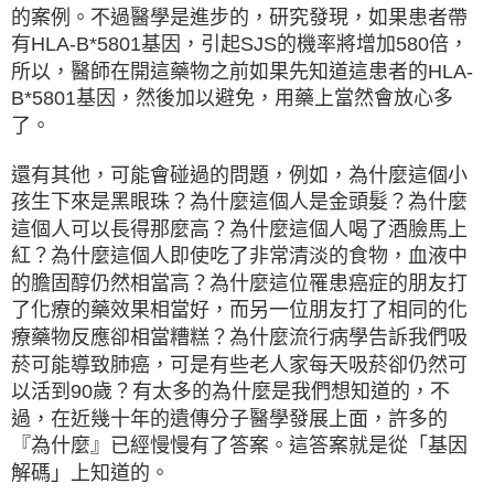
的案例。不過醫學是進步的，研究發現，如果患者帶
有HLA-B*5801基因，引起SJS的機率將增加580倍，
所以，醫師在開這藥物之前如果先知道這患者的HLA-
B*5801基因，然後加以避免，用藥上當然會放心多
了。
還有其他，可能會碰過的問題，例如，為什麼這個小
孩生下來是黑眼珠？為什麼這個人是金頭髮？為什麼
這個人可以長得那麼高？為什麼這個人喝了酒臉馬上
紅？為什麼這個人即使吃了非常清淡的食物，血液中
的膽固醇仍然相當高？為什麼這位罹患癌症的朋友打
了化療的藥效果相當好，而另一位朋友打了相同的化
療藥物反應卻相當糟糕？為什麼流行病學告訴我們吸
菸可能導致肺癌，可是有些老人家每天吸菸卻仍然可
以活到90歲？有太多的為什麼是我們想知道的，不
過，在近幾十年的遺傳分子醫學發展上面，許多的
『為什麼』已經慢慢有了答案。這答案就是從「基因
解碼」上知道的。