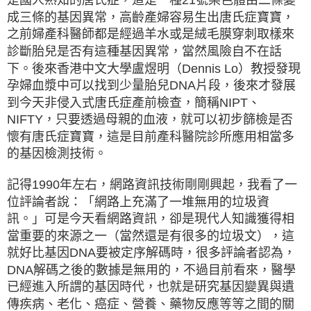
成三條的基因異常，高齡產婦容易生出唐氏症寶寶，
之前婦產科醫師都是經過羊水或是絨毛膜穿刺取樣來
診斷胎兒是否有這種基因異常，當然風險自不在話
下。後來香港中文大學盧煜明（Dennis Lo）教授發現
孕婦血漿中可以找到少量胎兒DNA片段，後來才發展
到今天非侵入式唐氏症產前檢查，簡稱NIPT、
NIFTY，只要透過母親的血液，就可以初步篩檢是否
懷有唐氏症寶寶，這是目前產科醫院診所應用相當多
的基因檢測技術。
記得1990年左右，網路資訊技術剛剛興起，我看了一
位評論者說：「網路上充滿了一堆無用的垃圾資
訊。」可是今天看網路資訊，卻是現代人知識獲得相
當重要的來源之一（當然還是有很多的垃圾文），這
就好比基因DNA要被定序解碼時，很多評論者認為，
DNA解碼之後的數據是無用的，不過目前看來，醫學
已經進入所謂的基因時代，也就是研究基因變異與遺
傳疾病、老化、癌症、營養、藥物反應等等之間的關