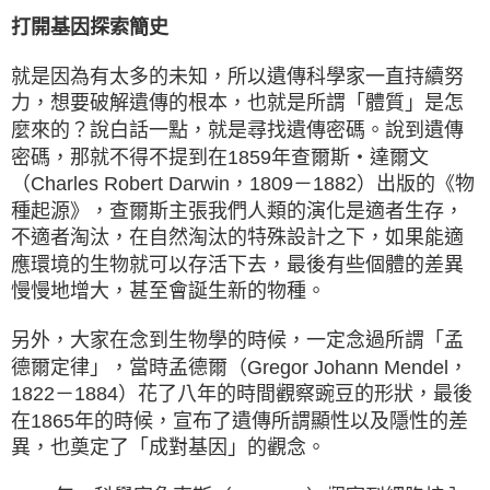
打開基因探索簡史
就是因為有太多的未知，所以遺傳科學家一直持續努
力，想要破解遺傳的根本，也就是所謂「體質」是怎
麼來的？說白話一點，就是尋找遺傳密碼。說到遺傳
密碼，那就不得不提到在1859年查爾斯・達爾文
（Charles Robert Darwin，1809－1882）出版的《物
種起源》，查爾斯主張我們人類的演化是適者生存，
不適者淘汰，在自然淘汰的特殊設計之下，如果能適
應環境的生物就可以存活下去，最後有些個體的差異
慢慢地增大，甚至會誕生新的物種。
另外，大家在念到生物學的時候，一定念過所謂「孟
德爾定律」，當時孟德爾（Gregor Johann Mendel，
1822－1884）花了八年的時間觀察豌豆的形狀，最後
在1865年的時候，宣布了遺傳所謂顯性以及隱性的差
異，也奠定了「成對基因」的觀念。