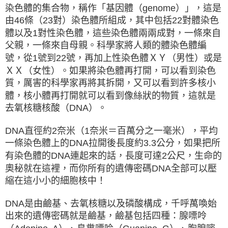
染色體的集合物，稱作「基因體（genome）」，這是
由46條（23對）染色體所組成，其中包括22對體染色
體以及1對性染色體，這些染色體兩兩成對，一條來自
父親，一條來自母親。科學家將人類的體染色體編
號，從1號到22號，再加上性染色體ＸＹ（男性）或是
ＸＸ（女性）。如果將染色體再打開，可以看到染色
質，厲害的科學家再將其拆開，又可以看到許多核小
體，核小體再打開就可以看到像絲狀的物質，這就是
去氧核糖核酸（DNA）。
DNA直徑約2奈米（1奈米＝百萬分之一毫米），平均
一條染色體上的DNA拉開後長度約3.3公分，如果把所
有染色體的DNA連起來的話，長度可達2公尺，生命的
奧秘就在這裡，而你所有的遺傳密碼DNA全部可以壓
縮在這小小的細胞核中！
DNA是由鹼基、去氧核糖以及磷酸構成，千呼萬喚始
出來的遺傳密碼就是鹼基，鹼基包括四種：腺嘌呤