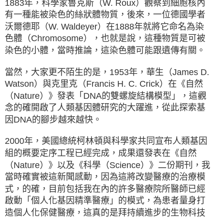
1883年，科學家魯克斯（W. Roux）觀察到細胞核內
有一種能被染色的絲狀體物質，後來，一位德國學者
沃爾德耶（W. Waldeyer）在1888年就將它命名為染
色體（Chromosome），也就是說，這種物質是可被
染色的小體，當時推論，這染色體可能跟遺傳有關。
當然，大家更不陌生的是，1953年，華生（James D.
Watson）與克里克（Francis H. C. Crick）在《自然
（Nature）》發表「DNA的雙螺旋結構模型」，這觀
念的確開啟了人類基因體研究的大躍進，從此探索基
因DNA的腳步越來越快。
2000年，美國總統柯林頓與科學家共同宣布人類基因
組的概要定序工程已經完成，成果還發表在《自然
（Nature）》以及《科學（Science）》二份期刊，我
當時確實被這新聞感動，因為這將改變醫療的治療模
式，的確，目前包括我在內的許多醫療院所醫師已經
啟動「個人化基因精準醫療」的模式，為患者量身打
造個人化保健醫療，這真的是拜持續進步的生物科技