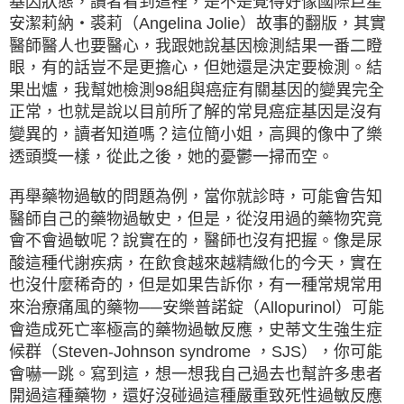
基因狀態，讀者看到這裡，是不是覺得好像國際巨星
安潔莉納・裘莉（Angelina Jolie）故事的翻版，其實
醫師醫人也要醫心，我跟她說基因檢測結果一番二瞪
眼，有的話豈不是更擔心，但她還是決定要檢測。結
果出爐，我幫她檢測98組與癌症有關基因的變異完全
正常，也就是說以目前所了解的常見癌症基因是沒有
變異的，讀者知道嗎？這位簡小姐，高興的像中了樂
透頭獎一樣，從此之後，她的憂鬱一掃而空。
再舉藥物過敏的問題為例，當你就診時，可能會告知
醫師自己的藥物過敏史，但是，從沒用過的藥物究竟
會不會過敏呢？說實在的，醫師也沒有把握。像是尿
酸這種代謝疾病，在飲食越來越精緻化的今天，實在
也沒什麼稀奇的，但是如果告訴你，有一種常規常用
來治療痛風的藥物──安樂普諾錠（Allopurinol）可能
會造成死亡率極高的藥物過敏反應，史蒂文生強生症
候群（Steven-Johnson syndrome ，SJS），你可能
會嚇一跳。寫到這，想一想我自己過去也幫許多患者
開過這種藥物，還好沒碰過這種嚴重致死性過敏反應