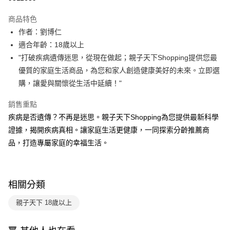
Apple Pay
商品特色
大哥付你分期
作者：劉博仁
相關說明
適合年齡：18歲以上
【大哥付你分期使用說明】
"打破疾病遺傳迷思，從現在做起；親子天下Shopping提供您最
AFTEE先享後付
1.本服務由台灣大哥大提供，台灣大哥大用戶可立即使用無須另外申請。
優質的家庭生活商品，為您和家人創造健康美好的未來。立即選
2.付款方式選擇「大哥付你分期」，訂單成立後會自動跳轉到大哥付的交易
相關說明
流程，驗證手機門號後，選擇欲分期的期數、繳款截止日，確認付款後即完
購，讓愛與關懷從生活中延續！"
【關於「AFTEE先享後付」】
成交易。
ATM付款
AFTEE先享後付是「在收到商品之後才付款」的支付方式。 讓您購物簡單
3.實際核准額度、可分期數及費用金額請依後續交易確認頁面所載為準。
銷售重點
便利好安心！
4.訂單成立30分鐘內，如未前往確認交易或遇審核未通過，訂單將自動取
１．簡單：不需註冊會員、不需綁卡、不需儲值。
疾病是否遺傳？不再是迷思。親子天下Shopping為您提供最新科學
運送方式
消。如遇「轉專審核」未通過狀況，表示未達大哥付你分期系統評分，恕無
２．便利：只要手機號碼，簡訊認證，即可結帳。
法說明評估內容。
證據，揭開疾病真相。讓家庭生活更健康，一同探索分齡推薦商
３．安心：先確認商品／服務後，再付款。
付款後全家取貨｜8/8-8/14運費優惠，結帳滿499即享免運。
【繳款方式說明】
品，打造專屬家庭的幸福生活。
1.分期款項不併入電信帳單，「大哥付你分期」於每月結算日後寄送繳費提
每筆NT$70，滿NT$499(含以上)免運費
【「AFTEE先享後付」結帳流程】
醒簡訊。
１．於結帳方式選擇「AFTEE先享後付」後，將跳轉至「AFTEE先享後付」
2.透過簡訊連結打開帳單後，可選擇「超商條碼／台灣大直營門市／銀行轉
付款後7-11取貨
結帳頁面，進行簡訊認證並確認金額後，即可完成結帳。
帳／街口支付／iPASS MONEY」等通路繳費。
２．訂單成立數日內，您將收到繳費通知簡訊。
每筆NT$70，滿NT$800(含以上)免運費
相關分類
３．收到繳費通知簡訊後14天內，點擊此簡訊中的連結，可透過四大超商／
【注意事項】
ATM／網路銀行／等多元方式進行付款，方視為交易完成。
國內宅配/郵寄 (不適用離島、海外及郵局i郵箱)
1.本服務係由「台灣大哥大股份有限公司」（以下簡稱本公司）所提供，讓
親子天下 18歲以上
※ 請注意：結帳手續完成當下不需立刻繳費，但若您需要取消訂單，請聯絡
用戶於交易時，得透過本服務購買商品或服務，並由商店將買賣／分期付款
每筆NT$70，滿NT$800(含以上)免運費
購買商品的店家。未經商家同意取消之訂單仍視為有效，需透過AFTEE先享
買賣價金債權讓與本公司後，依約使用本公司帳單繳交帳款。
後付繳納相關費用。
2.基於同意付款使用「大哥付你分期」之契約關係目的，商店將以您的個人