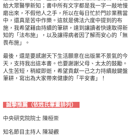
給大眾醫學新知；書中所有文字都是我一字一敲地慢
磨出來，不假他人之手，所以在每日忙於門診業務當
中，還真是苦中作樂。這就是佛法六度中提到的布
施，我希望藉由持續的筆耕，達到讓讀者快速取得新
知的「法布施」，以及讓得病者因了解而安心的「無
畏布施」。
最後，還是要感謝天下生活願意在出版業不景氣的今
天，支持我出這本書。也要謝謝父母、太太的鼓勵。
人生苦短，稍縱即逝，希望貢獻一己之力持續敲鍵盤
筆耕，寫出為大家帶來健康的「平安書」！
誠摯推薦（依姓氏筆畫排列）
中央研究院院士 陳桓崇
知名節目主持人 陳凝觀