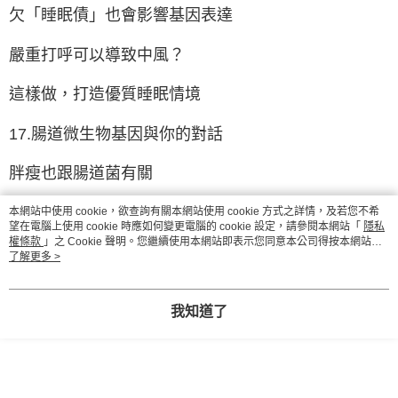
欠「睡眠債」也會影響基因表達
嚴重打呼可以導致中風？
這樣做，打造優質睡眠情境
17.腸道微生物基因與你的對話
胖瘦也跟腸道菌有關
腸子、腦子也有熱線連接
本網站中使用 cookie，欲查詢有關本網站使用 cookie 方式之詳情，及若您不希
望在電腦上使用 cookie 時應如何變更電腦的 cookie 設定，請參閱本網站「
隱私
權條款
」之 Cookie 聲明。您繼續使用本網站即表示您同意本公司得按本網站使
18.抗老，就要了解染色體端粒
用條款之 Cookie 聲明使用 cookie。
了解更多 >
老了嗎？看「端粒體」就知道
我知道了
操控端粒，操控老化
Part 3 基因開啟，健康新革命