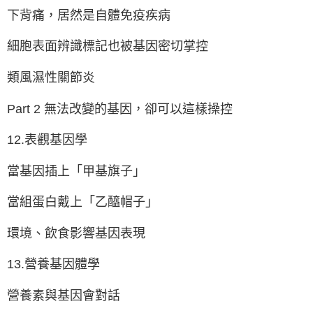
下背痛，居然是自體免疫疾病
細胞表面辨識標記也被基因密切掌控
類風濕性關節炎
Part 2 無法改變的基因，卻可以這樣操控
12.表觀基因學
當基因插上「甲基旗子」
當組蛋白戴上「乙醯帽子」
環境、飲食影響基因表現
13.營養基因體學
營養素與基因會對話