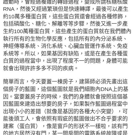
啟動時，會經過複雜的轉錄過程，變成所謂核糖核酸
RNA，然後又經過繁瑣但是快速轉譯，最後可以產生
約10萬多種蛋白質，這些蛋白質還會經過各種修飾，
包括磷酸化、糖化、解離等等步驟，然後又進一步產
生約100萬種蛋白質，這些產生的蛋白質就在我們體內
執行所有的生物化學反應，包括所有的內分泌系統、
神經傳導系統、消化系統、心臟血管運作系統、免疫
系統等。所以，如果基因有缺陷，或是在產生各種蛋
白質的過程當中，出現了程度不一的問題，身體可能
就會出現許許多多不同的疾病。
簡單而言，今天要蓋一棟房子，建築師必須先畫出這
個房子的藍圖，這個藍圖就是我們細胞內DNA上的基
因。當要蓋房子的時候，我們的身體就會按照這個基
因藍圖來建造出想要的房子，如果製作藍圖過程當中
出現小小的差錯（就像是基因的各種大小突變），可
能後頭工人，會依照有瑕疵的藍圖做出不合乎要求的
建案（蛋白質），像是窗戶的形狀不一樣啦，該有門
的地方居然沒有門，某一間房間的電路系統故障或是