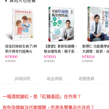
🔻 其他人也在看
離島宅配（澎湖、金門、馬祖、小琉球；不適用於郵局i郵箱）
※ 交易是否成功請以「AFTEE先享後付 」之結帳頁面顯示為準，若有關於
資料（包含姓名、電話或地址）提供予台灣大哥大進項蒐集、處理及利用，
是否繳費成功／繳費後需取消欲退款等相關疑問，請聯繫「AFTEE先享後付
每筆NT$200
由本公司與您本人進行分期帳單所需資料之確認、核對及更正。
客戶支援中心」
https://netprotections.freshdesk.com/support/home
3.完整用戶服務條款，請詳閱以下連結：
https://oppay.tw/userRule
【注意事項】
１．透過由恩沛科技股份有限公司提供之「AFTEE先享後付」服務完成之交
易，需依本服務之必要範圍內提供個人資料，並將交易相關給付款項請求債
權轉讓予恩沛科技股份有限公司。
２．關於個人資料處理事宜，請瀏覽以下網址：
https://aftee.tw/terms/#terms3
３．未成年的使用者請事先徵得法定代理人或監護人之同意方可使用
佳佳的妹妹生病了(林
【康健】更新粒線體，
劉博仁 功能醫學
「AFTEE先享後付」，若未經同意申辦者引起之損失，本公司不負相關責
明子跨世代經典4)
根治慢性病｜親子家庭
大調理：檢測、
任。
嚴選館
營養、預後，全
NT$300
NT$331
NT$316
４．使用「AFTEE先享後付」時，將依據個別帳號之用戶狀況，依本公司即
NT$380
NT$420
NT$400
照，促使腫瘤凋
時審查核予不同之上限額度；若仍有額度不足之情形，本公司將視審查結果
發！｜親子家庭
請求用戶進行身份認證。
５．嚴禁一人註冊多個帳號或使用他人資訊註冊。若發現惡意使用之情形，
恩沛科技股份有限公司將有權停止該用戶之使用額度並採取法律行動。
詳細說明
商品規格
相關推薦
一喝酒就臉紅，是「紅臉基因」在作祟？
有些孕婦無法代謝葉酸，吃再多營養品也沒用？