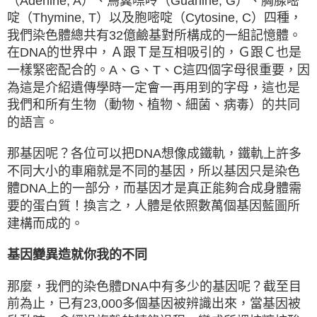
（Adenine, A）、鳥糞嘌呤（Guanine, G）、胸腺嘧
啶（Thymine, T）以及胞嘧啶（Cytosine, C）四種，
我們染色體總共有32億鹼基對所構成的一組記憶體。
在DNA的世界中，Ａ跟Ｔ是互相吸引的，Ｇ跟Ｃ也是
一樣緊密配合的。A、G、T、C這四個字母很重要，因
為這是介紹遺傳學時一定會一再用到的字母，這也是
我們和所有生物（動物、植物、細菌、病毒）的共同
的語言。
那基因呢？各位可以把DNA想像成鐵軌，鐵軌上許多
不同大小的車廂就是不同的基因，所以基因只是染色
體DNA上的一部分，而基因才是真正能夠合成身體需
要的蛋白質！換言之，人體是依照數萬個基因藍圖所
建構而成的。
基因變異造就你我的不同
那麼，我們的染色體DNA中有多少的基因呢？截至目
前為止，已有23,000多個基因被辨識出來，當基因被