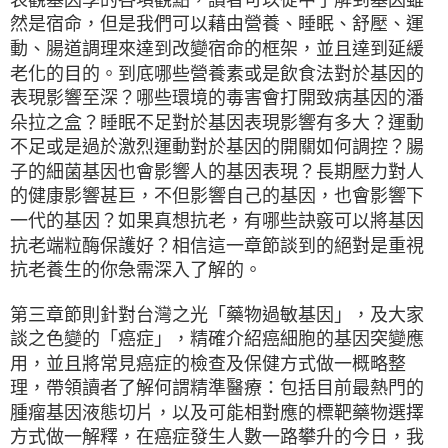
然是宿命，但是我們可以藉由營養、睡眠、舒壓、運
動、腸道調理來達到改變宿命的框架，並且達到延緩
老化的目的。到底哪些營養素或是飲食法對於基因的
表現影響至深？哪些環境的毒害會打開致病基因的潘
朵拉之盒？睡眠不足對於基因表現影響有多大？運動
不足或是過於激烈運動對於基因的開關如何調控？腸
子的細菌基因也會影響人的基因表現？長期壓力對人
的健康影響甚巨，不但影響自己的基因，也會影響下
一代的基因？如果真想抗老，有哪些訣竅可以將基因
抗老端粒酶保護好？相信這一章節談到的絕對是重視
抗老養生的你急需深入了解的。
第三章節則針對台灣之光「藥物過敏基因」，及大家
談之色變的「癌症」，精確介紹癌細胞的基因突變應
用，並且將常見癌症的檢查及保健方式做一概略整
理，帶領讀者了解何謂精準醫療：包括目前最熱門的
腫瘤基因液態切片，以及可能相對應的標靶藥物選擇
方式做一解釋，在癌症發生人數一路攀升的今日，我