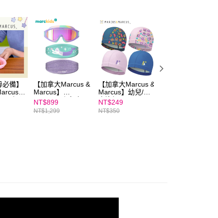
ee.tw/terms/#terms3
年的使用者請事先徵得法定代理人或監護人之同意方可使用
E先享後付」，若未經同意申辦者引起之損失，本公司不負相關責
AFTEE先享後付」時，將依據個別帳號之用戶狀況，依本公司
核予不同之上限額度；若仍有額度不足之情形，本公司將視審查
用戶進行身份認證。
一人註冊多個帳號或使用他人資訊註冊。若發現惡意使用之情
科技股份有限公司將有權停止該用戶之使用額度並採取法律行
母必備】
【加拿大Marcus &
【加拿大Marcus &
【加拿大Marcus 
rcus】
Marcus】
Marcus】幼兒/兒
Marcus】幼兒抗
調理碗匙
Marckids｜兒童頭
童泳帽
UV遮頸防曬帽
NT$899
NT$249
NT$699
帶式造型大框泳鏡
NT$1,299
NT$350
NT$999