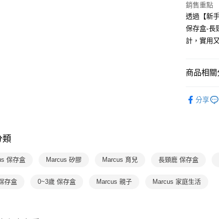
流程，驗
銷售重點
【關於「A
ATM付款
完成交易
AFTEE
透過【新手
3.實際核
便利好安
保存盒-長
4.訂單成
１．簡單
消。如遇
計，實用又
２．便利
運送方式
無法說明
３．安心
【繳款方
國內宅配/
1.分期款
【「AFT
商品相關分
醒簡訊。
每筆NT$7
１．於結帳
2.透過簡
付」結帳
分齡推薦
帳／街口支
離島宅配
２．訂單
分享
３．收到繳
每筆NT$2
分齡推薦
【注意事
／ATM／
1.本服務
※ 請注意
玩具 / 教具
用戶於交
絡購買商品
款買賣價
分類
先享後付
熱門活動
2.基於同
※ 交易是
資料（包
是否繳費成
cus 保存盒
Marcus 矽膠
Marcus 育兒
長頸鹿 保存盒
用，由本
付客戶支
3.完整用
 保存盒
0~3歲 保存盒
Marcus 親子
Marcus 家庭生活
【注意事
１．透過由
交易，需
求債權轉
２．關於