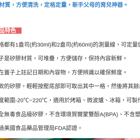
材質，方便清洗，定格定量，新手父母的育兒神器。
品特色
每格都有1盎司(約30ml)和2盎司(約60ml)的測量線，可
蓋子是矽膠材質，可堆疊，方便儲存，保持內容新鮮。
可在蓋子上註記日期和內容物，方便辨識以確保鮮度。
柔軟的矽膠，輕輕按壓底部即可取出其中一格，然後將其
溫度範圍-20℃~220℃，適用於烤箱、微波爐、冰箱，可製
安全無毒食品級矽膠，不含環境賀爾蒙雙酚A(BPA)、不含
通過美國食品藥品管理局FDA認證。