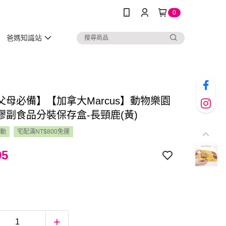
0
爸媽知識站
父母必備】【加拿大Marcus】動物樂園
膠副食品分裝保存盒-長頸鹿(黃)
活動
宅配滿NT$800免運
05