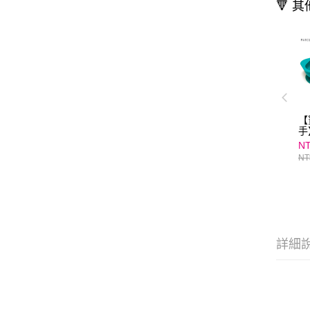
🔻 
【
手
M
NT
寶
NT
組
詳細