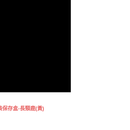
保存盒-長頸鹿(黃)