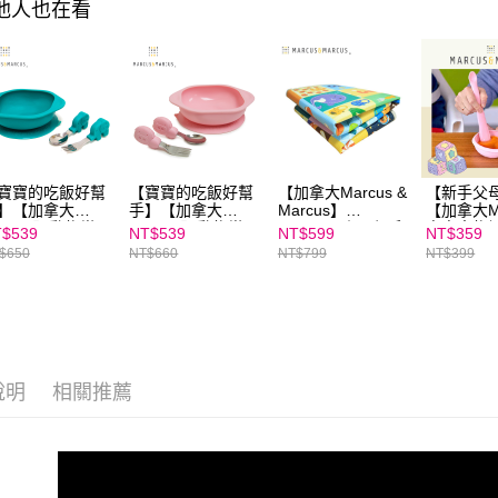
其他人也在看
https://aft
３．未成
「AFTE
任。
４．使用「
即時審查
結果請求
５．嚴禁
形，恩沛
寶寶的吃飯好幫
【寶寶的吃飯好幫
【加拿大Marcus &
【新手父
動。
】【加拿大
手】【加拿大
Marcus】
【加拿大Ma
arcus】動物樂園
Marcus】動物樂園
Marckids｜環保戶
寶寶食物
$539
NT$539
NT$599
NT$359
寶握握學習禮盒
寶寶握握學習禮盒
外防水野餐墊(附提
組-玫瑰粉
$650
NT$660
NT$799
NT$399
-大象(綠)
組－粉紅豬（粉）
袋)
說明
相關推薦