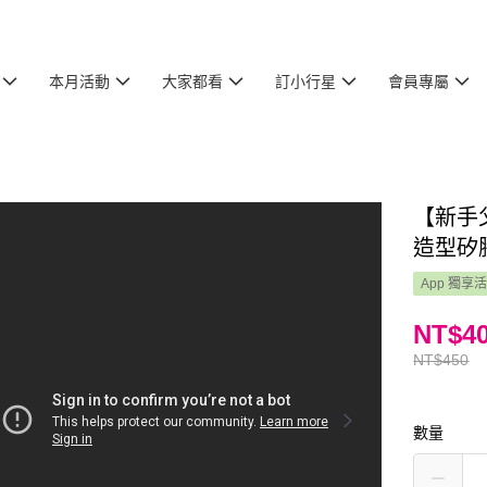
本月活動
大家都看
訂小行星
會員專屬
【新手
造型矽
App 獨享
NT$4
NT$450
數量