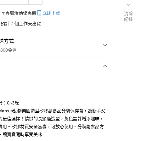
帳可享專屬活動優惠價
立即下載
清除
紀錄
預計 7 個工作天出貨
送方式
800免運
次付款
齡：0~3歲
Marcus動物樂園造型矽膠副食品分裝保存盒，為新手父
分期
的最佳選擇！精緻的長頸鹿造型，黃色設計增添趣味，
你分期使用說明】
實用。矽膠材質安全無毒，可放心使用。分裝副食品方
享後付
由台灣大哥大提供，台灣大哥大用戶可立即使用無須另外申請。
，讓寶寶隨時享受美味。
式選擇「大哥付你分期」，訂單成立後會自動跳轉到大哥付的交易