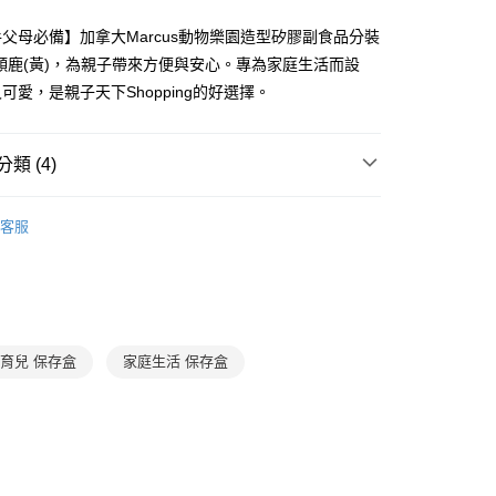
證手機門號後，選擇欲分期的期數、繳款截止日，確認付款後即
FTEE先享後付」】
。
先享後付是「在收到商品之後才付款」的支付方式。 讓您購物簡單
父母必備】加拿大Marcus動物樂園造型矽膠副食品分裝
准額度、可分期數及費用金額請依後續交易確認頁面所載為準。
心！
頸鹿(黃)，為親子帶來方便與安心。專為家庭生活而設
立30分鐘內，如未前往確認交易或遇審核未通過，訂單將自動取
：不需註冊會員、不需綁卡、不需儲值。
「轉專審核」未通過狀況，表示未達大哥付你分期系統評分，恕
可愛，是親子天下Shopping的好選擇。
：只要手機號碼，簡訊認證，即可結帳。
評估內容。
：先確認商品／服務後，再付款。
式說明】
郵寄 (不適用離島、海外及郵局i郵箱)
項不併入電信帳單，「大哥付你分期」於每月結算日後寄送繳費提
EE先享後付」結帳流程】
類 (4)
0，滿NT$800(含以上)免運費
方式選擇「AFTEE先享後付」後，將跳轉至「AFTEE先享後
訊連結打開帳單後，可選擇「超商條碼／台灣大直營門市／銀行轉
頁面，進行簡訊認證並確認金額後，即可完成結帳。
家庭與生活
家庭生活
付／iPASS MONEY」等通路繳費。
（澎湖、金門、馬祖、小琉球；不適用於郵局i郵箱）
成立數日內，您將收到繳費通知簡訊。
客服
費通知簡訊後14天內，點擊此簡訊中的連結，可透過四大超商
00
家庭與生活
0-6歲育兒
項】
網路銀行／等多元方式進行付款，方視為交易完成。
係由「台灣大哥大股份有限公司」（以下簡稱本公司）所提供，讓
：結帳手續完成當下不需立刻繳費，但若您需要取消訂單，請聯
 / 桌遊
送禮推薦
易時，得透過本服務購買商品或服務，並由商店將買賣／分期付
的店家。未經商家同意取消之訂單仍視為有效，需透過AFTEE
金債權讓與本公司後，依約使用本公司帳單繳交帳款。
繳納相關費用。
👶寶寶好吃又好睡
意付款使用「大哥付你分期」之契約關係目的，商店將以您的個人
否成功請以「AFTEE先享後付 」之結帳頁面顯示為準，若有關於
含姓名、電話或地址）提供予台灣大哥大進項蒐集、處理及利
功／繳費後需取消欲退款等相關疑問，請聯繫「AFTEE先享後
育兒 保存盒
家庭生活 保存盒
公司與您本人進行分期帳單所需資料之確認、核對及更正。
援中心」
https://netprotections.freshdesk.com/support/home
戶服務條款，請詳閱以下連結：
https://oppay.tw/userRule
項】
恩沛科技股份有限公司提供之「AFTEE先享後付」服務完成之
依本服務之必要範圍內提供個人資料，並將交易相關給付款項請
讓予恩沛科技股份有限公司。
個人資料處理事宜，請瀏覽以下網址：