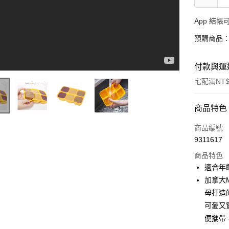
App 結
預購商品：
付款與運
宅配滿NT$
付款方式
商品特色
信用卡一
商品編號
9311617
LINE Pay
商品特色
Apple Pay
適合年
加拿大
大哥付你
母打造
相關說明
【大哥付
可愛又
AFTEE先
1.本服務
便攜帶
2.付款方
相關說明