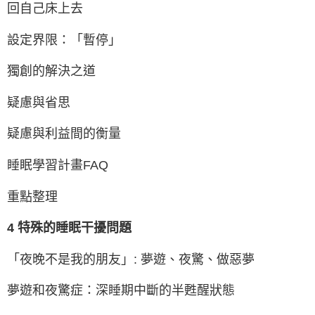
回自己床上去
設定界限：「暫停」
獨創的解決之道
疑慮與省思
疑慮與利益間的衡量
睡眠學習計畫FAQ
重點整理
4 特殊的睡眠干擾問題
「夜晚不是我的朋友」: 夢遊、夜驚、做惡夢
夢遊和夜驚症：深睡期中斷的半甦醒狀態