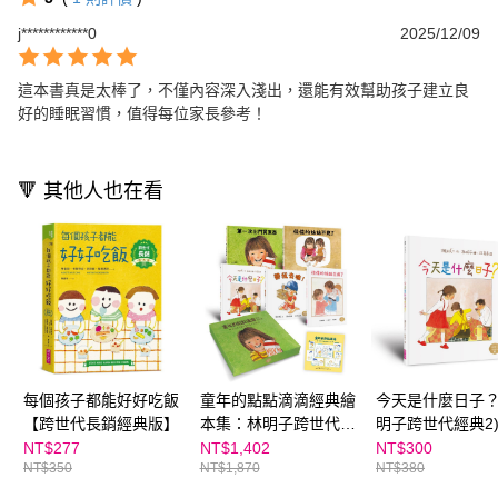
j************0
2025/12/09
這本書真是太棒了，不僅內容深入淺出，還能有效幫助孩子建立良
好的睡眠習慣，值得每位家長參考！
🔻 其他人也在看
每個孩子都能好好吃飯
童年的點點滴滴經典繪
今天是什麼日子？
【跨世代長銷經典版】
本集：林明子跨世代經
明子跨世代經典2
典1-5+遊戲小書
NT$277
NT$1,402
NT$300
NT$350
NT$1,870
NT$380