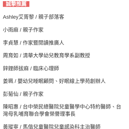
誠摯推薦
Ashley艾胥黎 / 親子部落客
小雨麻 / 親子作家
李貞慧 / 作家暨閱讀推廣人
周育如 / 清華大學幼兒教育學系副教授
鋅鋰師拔麻 / 臨床心理師
姜珮 / 嬰幼兒睡眠顧問、好眠線上學苑創辦人
彭菊仙 / 親子作家
陳昭惠 / 台中榮民總醫院兒童醫學中心特約醫師、台
灣母乳哺育聯合學會榮譽理事長
黃瑽寧 / 馬偕兒童醫院兒童感染科主治醫師