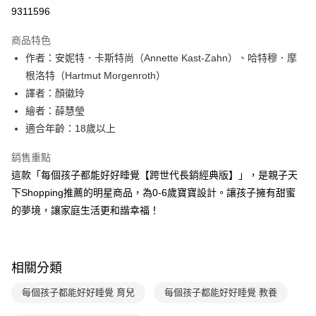
LINE Pay
9311596
Apple Pay
商品特色
大哥付你分期
作者：安妮特．卡斯特尚（Annette Kast-Zahn）、哈特穆．摩
相關說明
根洛特（Hartmut Morgenroth）
【大哥付你分期使用說明】
譯者：顏徽玲
AFTEE先享後付
1.本服務由台灣大哥大提供，台灣大哥大用戶可立即使用無須另外申請。
繪者：薛慧瑩
2.付款方式選擇「大哥付你分期」，訂單成立後會自動跳轉到大哥付的交易
相關說明
流程，驗證手機門號後，選擇欲分期的期數、繳款截止日，確認付款後即完
適合年齡：18歲以上
【關於「AFTEE先享後付」】
成交易。
ATM付款
AFTEE先享後付是「在收到商品之後才付款」的支付方式。 讓您購物簡單
3.實際核准額度、可分期數及費用金額請依後續交易確認頁面所載為準。
銷售重點
便利好安心！
4.訂單成立30分鐘內，如未前往確認交易或遇審核未通過，訂單將自動取
１．簡單：不需註冊會員、不需綁卡、不需儲值。
這款「每個孩子都能好好睡覺【跨世代長銷經典版】」，是親子天
運送方式
消。如遇「轉專審核」未通過狀況，表示未達大哥付你分期系統評分，恕無
２．便利：只要手機號碼，簡訊認證，即可結帳。
法說明評估內容。
下Shopping推薦的明星商品，為0-6歲寶寶設計。讓孩子擁有甜蜜
３．安心：先確認商品／服務後，再付款。
付款後全家取貨
【繳款方式說明】
的夢境，讓家庭生活更和諧幸福！
1.分期款項不併入電信帳單，「大哥付你分期」於每月結算日後寄送繳費提
每筆NT$70，滿NT$800(含以上)免運費
【「AFTEE先享後付」結帳流程】
醒簡訊。
１．於結帳方式選擇「AFTEE先享後付」後，將跳轉至「AFTEE先享後付」
2.透過簡訊連結打開帳單後，可選擇「超商條碼／台灣大直營門市／銀行轉
付款後7-11取貨
結帳頁面，進行簡訊認證並確認金額後，即可完成結帳。
帳／街口支付／iPASS MONEY」等通路繳費。
２．訂單成立數日內，您將收到繳費通知簡訊。
每筆NT$70，滿NT$800(含以上)免運費
相關分類
３．收到繳費通知簡訊後14天內，點擊此簡訊中的連結，可透過四大超商／
【注意事項】
ATM／網路銀行／等多元方式進行付款，方視為交易完成。
國內宅配/郵寄 (不適用離島、海外及郵局i郵箱)
1.本服務係由「台灣大哥大股份有限公司」（以下簡稱本公司）所提供，讓
每個孩子都能好好睡覺 育兒
每個孩子都能好好睡覺 教養
※ 請注意：結帳手續完成當下不需立刻繳費，但若您需要取消訂單，請聯絡
用戶於交易時，得透過本服務購買商品或服務，並由商店將買賣／分期付款
每筆NT$70，滿NT$800(含以上)免運費
購買商品的店家。未經商家同意取消之訂單仍視為有效，需透過AFTEE先享