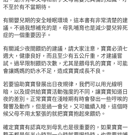
不至於有不當期待。
有關嬰兒期的安全睡眠環境，這本書有非常清楚的建
議。不過我想補充的是，母乳哺育也是減少嬰兒猝死
症的一個重要因子。
有關減少夜間餵奶的建議，請大家注意，寶寶必須七
週大，健康良好，而且至少有五公斤重，才建議嘗
試。過早限制餵奶次數，尤其是餵母乳的寶寶，可能
會讓媽媽的奶水不足，造成寶寶成長不良。
若要協助寶寶發展出日夜規律，我們可以用光線明
暗，以及提供給寶寶活動強度的不同，讓寶寶知道日
夜的差別。正常寶寶在淺睡期有時會發出一些哼唉的
聲響及動作，但是過一會兒，又可繼續入睡，這個時
候父母不用太緊張的就把寶寶抱起來餵奶。
確定寶寶有認真吃到母乳也是很重要的，如果寶寶一
整天都是每半小時到一小時就要喝奶時，也需要找哺