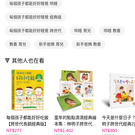
買賣價金債權讓與本公司後，依約使用本公司帳單繳交帳款。
後付繳納相關費用。
每個孩子都能好好睡覺 哄睡
2.基於同意付款使用「大哥付你分期」之契約關係目的，商店將以您的個人
離島宅配（澎湖、金門、馬祖、小琉球；不適用於郵局i郵箱）
※ 交易是否成功請以「AFTEE先享後付 」之結帳頁面顯示為準，若有關於
資料（包含姓名、電話或地址）提供予台灣大哥大進項蒐集、處理及利用，
是否繳費成功／繳費後需取消欲退款等相關疑問，請聯繫「AFTEE先享後付
每筆NT$200
由本公司與您本人進行分期帳單所需資料之確認、核對及更正。
每個孩子都能好好睡覺 經典版
客戶支援中心」
https://netprotections.freshdesk.com/support/home
3.完整用戶服務條款，請詳閱以下連結：
https://oppay.tw/userRule
海外包裹航空運送
查看運費
【注意事項】
每個孩子都能好好睡覺 跨世代
哄睡 育兒
哄睡 教養
１．透過由恩沛科技股份有限公司提供之「AFTEE先享後付」服務完成之交
易，需依本服務之必要範圍內提供個人資料，並將交易相關給付款項請求債
教養 育兒
新手爸媽 育兒
新手爸媽 教養
權轉讓予恩沛科技股份有限公司。
２．關於個人資料處理事宜，請瀏覽以下網址：
https://aftee.tw/terms/#terms3
🔻 其他人也在看
３．未成年的使用者請事先徵得法定代理人或監護人之同意方可使用
「AFTEE先享後付」，若未經同意申辦者引起之損失，本公司不負相關責
任。
４．使用「AFTEE先享後付」時，將依據個別帳號之用戶狀況，依本公司即
時審查核予不同之上限額度；若仍有額度不足之情形，本公司將視審查結果
請求用戶進行身份認證。
５．嚴禁一人註冊多個帳號或使用他人資訊註冊。若發現惡意使用之情形，
恩沛科技股份有限公司將有權停止該用戶之使用額度並採取法律行動。
每個孩子都能好好吃飯
童年的點點滴滴經典繪
今天是什麼日子？
【跨世代長銷經典版】
本集：林明子跨世代經
明子跨世代經典2
典1-5+遊戲小書
NT$277
NT$1,402
NT$300