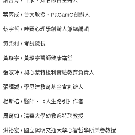
謝哲青 / 作家、知名節目主持人
葉丙成 / 台大教授、PaGamO創辦人
蔡宇哲 / 哇賽心理學創辦人兼總編輯
黃榮村 / 考試院長
黃瑽寧 / 黃瑽寧醫師健康講堂
張淑玲 / 昶心蒙特梭利實驗教育負責人
張輝誠 / 學思達教育基金會創辦人
楊斯棓 / 醫師、《人生路引》作者
周育如 / 清華大學幼教系特聘教授
洪裕宏 / 國立陽明交通大學心智哲學所榮譽教授