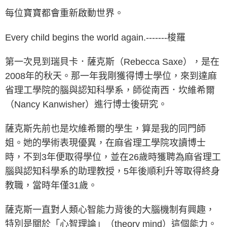
每位寶寶都會重新啟動世界。
Every child begins the world again.-------梭羅
第一次見到瑞貝卡．薩克斯（Rebecca Saxe），是在
2008年的秋天。那一年我剛獲得博士學位，來到達麻
省理工學院的腦與認知科學系，師從南西．坎維希爾
（Nancy Kanwisher）進行博士後研究。
薩克斯先前也是坎維希爾的學生，算是我的同門師
姐。她的學術表現優異，在麻省理工學院攻讀博士
時，不到3年便取得學位，並在26歲時獲聘為麻省理工
腦與認知科學系的助理教授，5年後順利升等取得終身
教職，當時年僅31歲。
薩克斯一直對人類心智能力背後的大腦機制有興趣，
特別是關於「心智理論」（theory mind）這個能力。