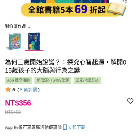
謝伯讓作品...
為何三歲開始說謊？：探究心智起源，解開0-
15歲孩子的大腦與行為之謎
App 獨享活動
超取滿NT$499免運
國家/地區配送
5
(
5
則評價
)
NT$356
NT$450
App 結帳可享專屬活動優惠價
立即下載