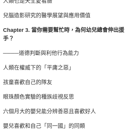
人類也是天生愛看臉
兒腦造影研究的醫學展望與應用價值
Chapter 3. 當你需要幫忙時，為何幼兒總會伸出援
手？
────道德判斷與利他行為能力
人類在權威下的「平庸之惡」
孩童喜歡自己的隊友
眼珠顏色實驗的種族歧視反思
六個月大的嬰兒能分辨善惡且喜歡好人
嬰兒喜歡和自己「同一國」的同類