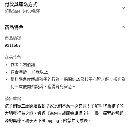
付款與運送方式
超取滿NT$499免運
付款方式
商品特色
信用卡一次付款
商品編號
LINE Pay
9311587
Apple Pay
商品特色
大哥付你分期
作者：謝伯讓
相關說明
適合年齡：15歲以上
【大哥付你分期使用說明】
從科學角度解讀孩子的行為，揭開0-15歲孩子心智之謎；探究為
AFTEE先享後付
1.本服務由台灣大哥大提供，台灣大哥大用戶可立即使用無須另外申請。
何三歲便開始說謊，獲得育兒智慧。
2.付款方式選擇「大哥付你分期」，訂單成立後會自動跳轉到大哥付的交易
相關說明
流程，驗證手機門號後，選擇欲分期的期數、繳款截止日，確認付款後即完
【關於「AFTEE先享後付」】
成交易。
銷售重點
ATM付款
AFTEE先享後付是「在收到商品之後才付款」的支付方式。 讓您購物簡單
3.實際核准額度、可分期數及費用金額請依後續交易確認頁面所載為準。
孩子們從三歲開始說謊？家長們不妨一探究竟！了解0-15歲孩子的
便利好安心！
4.訂單成立30分鐘內，如未前往確認交易或遇審核未通過，訂單將自動取
１．簡單：不需註冊會員、不需綁卡、不需儲值。
大腦與行為之謎，透過《為何三歲開始說謊？》一書，探索心智起
運送方式
消。如遇「轉專審核」未通過狀況，表示未達大哥付你分期系統評分，恕無
２．便利：只要手機號碼，簡訊認證，即可結帳。
法說明評估內容。
源的奧秘。親子天下Shopping，陪您共同成長。
３．安心：先確認商品／服務後，再付款。
付款後全家取貨｜8/8-8/14運費優惠，結帳滿499即享免運。
【繳款方式說明】
1.分期款項不併入電信帳單，「大哥付你分期」於每月結算日後寄送繳費提