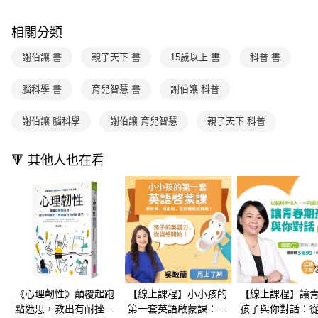
每筆NT$70，滿NT$499(含以上)免運費
【「AFTEE先享後付」結帳流程】
醒簡訊。
１．於結帳方式選擇「AFTEE先享後付」後，將跳轉至「AFTEE先享後付」
2.透過簡訊連結打開帳單後，可選擇「超商條碼／台灣大直營門市／銀行轉
付款後7-11取貨
結帳頁面，進行簡訊認證並確認金額後，即可完成結帳。
相關分類
帳／街口支付／iPASS MONEY」等通路繳費。
２．訂單成立數日內，您將收到繳費通知簡訊。
每筆NT$70，滿NT$800(含以上)免運費
３．收到繳費通知簡訊後14天內，點擊此簡訊中的連結，可透過四大超商／
謝伯讓 書
親子天下 書
15歲以上 書
科普 書
【注意事項】
ATM／網路銀行／等多元方式進行付款，方視為交易完成。
國內宅配/郵寄 (不適用離島、海外及郵局i郵箱)
1.本服務係由「台灣大哥大股份有限公司」（以下簡稱本公司）所提供，讓
※ 請注意：結帳手續完成當下不需立刻繳費，但若您需要取消訂單，請聯絡
用戶於交易時，得透過本服務購買商品或服務，並由商店將買賣／分期付款
腦科學 書
育兒智慧 書
謝伯讓 科普
每筆NT$70，滿NT$800(含以上)免運費
購買商品的店家。未經商家同意取消之訂單仍視為有效，需透過AFTEE先享
買賣價金債權讓與本公司後，依約使用本公司帳單繳交帳款。
後付繳納相關費用。
2.基於同意付款使用「大哥付你分期」之契約關係目的，商店將以您的個人
離島宅配（澎湖、金門、馬祖、小琉球；不適用於郵局i郵箱）
※ 交易是否成功請以「AFTEE先享後付 」之結帳頁面顯示為準，若有關於
謝伯讓 腦科學
謝伯讓 育兒智慧
親子天下 科普
資料（包含姓名、電話或地址）提供予台灣大哥大進項蒐集、處理及利用，
是否繳費成功／繳費後需取消欲退款等相關疑問，請聯繫「AFTEE先享後付
每筆NT$200
由本公司與您本人進行分期帳單所需資料之確認、核對及更正。
客戶支援中心」
https://netprotections.freshdesk.com/support/home
3.完整用戶服務條款，請詳閱以下連結：
https://oppay.tw/userRule
🔻 其他人也在看
海外包裹航空運送
查看運費
【注意事項】
１．透過由恩沛科技股份有限公司提供之「AFTEE先享後付」服務完成之交
易，需依本服務之必要範圍內提供個人資料，並將交易相關給付款項請求債
權轉讓予恩沛科技股份有限公司。
２．關於個人資料處理事宜，請瀏覽以下網址：
https://aftee.tw/terms/#terms3
３．未成年的使用者請事先徵得法定代理人或監護人之同意方可使用
「AFTEE先享後付」，若未經同意申辦者引起之損失，本公司不負相關責
任。
４．使用「AFTEE先享後付」時，將依據個別帳號之用戶狀況，依本公司即
《心理韌性》顛覆起跑
【線上課程】小小孩的
【線上課程】讓
時審查核予不同之上限額度；若仍有額度不足之情形，本公司將視審查結果
點迷思，教出有耐挫
第一套英語啟蒙課：每
孩子與你對話：
請求用戶進行身份認證。