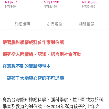
５．嚴禁一人註冊多個帳號或使用他人資訊註冊。若發現惡意使用之情形，
力、熱情與目的感的孩
天10分鐘，用童謠玩出
學切入，一同安
NT$284
NT$1,990
NT$1,990
恩沛科技股份有限公司將有權停止該用戶之使用額度並採取法律行動。
NT$360
NT$2,490
NT$2,490
子
孩子的英語好感度｜親
風暴｜親子天下
子天下線上學校
校
詳細說明
商品規格
相關推薦
跟著腦科學權威科普作家謝伯讓
探究從人際情緒、認知、語言到社會互動
在意想不到的實驗發現中
一窺孩子大腦與心智的不可思議
身為台灣認知神經科學、腦科學家，並不斷致力於科
學普及教育的謝伯讓，在2014年誕育孩子的七年之