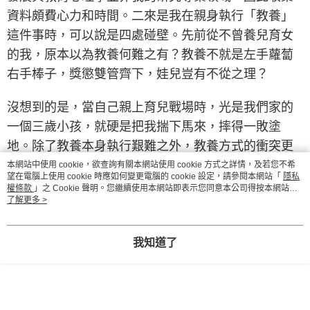
資料頗費心力和時間。二來是我在親身執行「教養」
這件事時，可以說是四處碰壁。先前從不曾養兒育女
的我，原本以為教養何難之有？教養不就是左手蘿蔔
右手棒子，獎懲雙管齊下，娃兒豈有不從之理？
沒想到的是，當自己親上育兒戰場時，光是我們家的
一個三歲小孩，就硬是把我揣下馬來，摔得一敗塗
地。除了教養本身執行艱難之外，教養方式的衝突更
是導致夫妻失和與自我懷疑。我過去曾經一度認為自
本網站中使用 cookie，欲查詢有關本網站使用 cookie 方式之詳情，及若您不希
望在電腦上使用 cookie 時應如何變更電腦的 cookie 設定，請參閱本網站「
隱私
己只有理性而無情緒，沒想到在教養孩子時，才知道
權條款
」之 Cookie 聲明。您繼續使用本網站即表示您同意本公司得按本網站使
用條款之 Cookie 聲明使用 cookie。
了解更多 >
自己原來也有滿腹不耐與怒火，顯然過去只是欠缺魔
（孩）考而已。
我知道了
就這樣，我的大腦育兒教養書，滿疾而終。不過，我
也因禍得福，得以專注在我的腦科學專業領域，出版
了《都是大腦搞的鬼》與《大腦簡史》這兩本大腦科