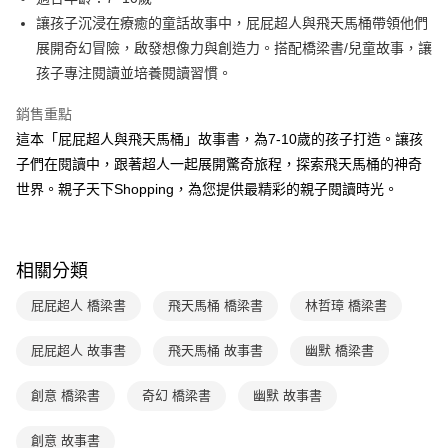
買賣價金債權讓與本公司後，依約使用本公司帳單繳交帳款。
後付繳納相關費用。
2.基於同意付款使用「大哥付你分期」之契約關係目的，商店將以您的個人
讓孩子沉浸在療癒的童話故事中，屁屁超人與飛天馬桶帶領他們
離島宅配（澎湖、金門、馬祖、小琉球；不適用於郵局i郵箱）
※ 交易是否成功請以「AFTEE先享後付 」之結帳頁面顯示為準，若有關於
資料（包含姓名、電話或地址）提供予台灣大哥大進項蒐集、處理及利用，
是否繳費成功／繳費後需取消欲退款等相關疑問，請聯繫「AFTEE先享後付
展開奇幻冒險，啟發想像力與創造力。搭配橋梁書/兒童故事，讓
每筆NT$200
由本公司與您本人進行分期帳單所需資料之確認、核對及更正。
客戶支援中心」
https://netprotections.freshdesk.com/support/home
孩子專注閱讀並培養閱讀習慣。
3.完整用戶服務條款，請詳閱以下連結：
https://oppay.tw/userRule
海外包裹航空運送
查看運費
【注意事項】
銷售重點
１．透過由恩沛科技股份有限公司提供之「AFTEE先享後付」服務完成之交
易，需依本服務之必要範圍內提供個人資料，並將交易相關給付款項請求債
這本「屁屁超人與飛天馬桶」故事書，為7-10歲的孩子打造。讓孩
權轉讓予恩沛科技股份有限公司。
子們在閱讀中，跟著超人一起展開驚奇旅程，探索飛天馬桶的神奇
２．關於個人資料處理事宜，請瀏覽以下網址：
世界。親子天下Shopping，為您提供最精彩的親子閱讀時光。
https://aftee.tw/terms/#terms3
３．未成年的使用者請事先徵得法定代理人或監護人之同意方可使用
「AFTEE先享後付」，若未經同意申辦者引起之損失，本公司不負相關責
任。
４．使用「AFTEE先享後付」時，將依據個別帳號之用戶狀況，依本公司即
相關分類
時審查核予不同之上限額度；若仍有額度不足之情形，本公司將視審查結果
請求用戶進行身份認證。
屁屁超人 橋梁書
飛天馬桶 橋梁書
林哲璋 橋梁書
５．嚴禁一人註冊多個帳號或使用他人資訊註冊。若發現惡意使用之情形，
恩沛科技股份有限公司將有權停止該用戶之使用額度並採取法律行動。
屁屁超人 故事書
飛天馬桶 故事書
幽默 橋梁書
創意 橋梁書
奇幻 橋梁書
幽默 故事書
創意 故事書