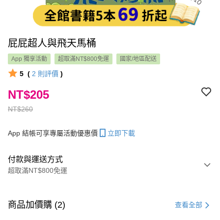
屁屁超人與飛天馬桶
App 獨享活動
超取滿NT$800免運
國家/地區配送
5
(
2
則評價
)
NT$205
NT$260
App 結帳可享專屬活動優惠價
立即下載
付款與運送方式
超取滿NT$800免運
付款方式
信用卡一次付款
商品加價購 (2)
查看全部