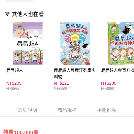
🔻 其他人也在看
屁屁超人
屁屁超人與屁浮列車尖
屁屁超人與直升
叫號
NT$205
NT$221
NT$205
NT$260
NT$280
NT$260
詳細說明
商品規格
相關推薦
熱賣100,000冊