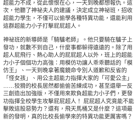
超能力不成，從此懷恨在心，一天到晚都想報仇。這
次，他聽了神祕夫人的建議，決定成立神祕班，招收
超能力學生，不僅可以偷學各種特異功能，還能利用
這群超能力小子打擊屁屁超人。
神祕班的新導師是「騎驢老師」。他只要騎在驢子上
發功，就數不到自己，什麼事都躲得遠遠的。除了用
超人屁飛行、熱心助人的屁屁超人以外，班上的超能
力小子個個功力高強：用模仿功讓人乖乖聽話的「模
仿王」、一天到晚拿著魔鏡命令別人道歉和反省的
「怪女孩」、用公主超能力指揮大家的「可愛公主」
……狡猾的校長居然都偷偷苦練成功，甚至還舉一反
三創造出加強版，不僅用來欺負超能力小子們，更發
功指揮全校學生攻擊屁屁超人！ 屁屁超人究竟能不能
擊敗這股惡勢力？還有，飛天馬桶又是什麼？這項最
新的發明，真的比校長偷學來的特異功能更厲害嗎？