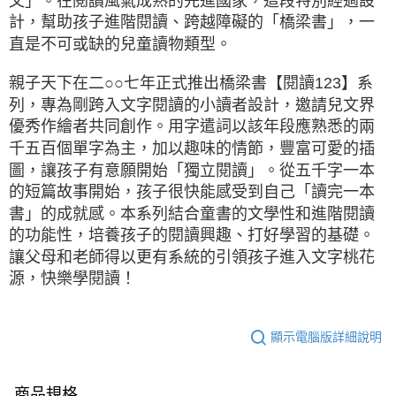
文」。在閱讀風氣成熟的先進國家，這段特別經過設
計，幫助孩子進階閱讀、跨越障礙的「橋梁書」，一
直是不可或缺的兒童讀物類型。
親子天下在二○○七年正式推出橋梁書【閱讀123】系
列，專為剛跨入文字閱讀的小讀者設計，邀請兒文界
優秀作繪者共同創作。用字遣詞以該年段應熟悉的兩
千五百個單字為主，加以趣味的情節，豐富可愛的插
圖，讓孩子有意願開始「獨立閱讀」。從五千字一本
的短篇故事開始，孩子很快能感受到自己「讀完一本
書」的成就感。本系列結合童書的文學性和進階閱讀
的功能性，培養孩子的閱讀興趣、打好學習的基礎。
讓父母和老師得以更有系統的引領孩子進入文字桃花
源，快樂學閱讀！
顯示電腦版詳細說明
商品規格