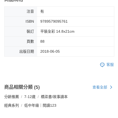
注音
有
ISBN
9789579095761
裝訂
平裝全彩 14.8x21cm
頁數
88
出版日期
2018-06-05
客服
商品相關分類 (5)
查看全部
分齡推薦
7-12歲
橋梁書/故事讀本
經典系列
低中年級｜閱讀123