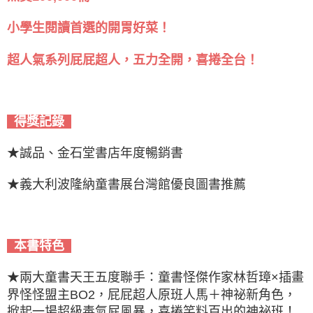
小學生閱讀首選的開胃好菜！
超人氣系列屁屁超人，五力全開，喜捲全台！
得獎記錄
★誠品、金石堂書店年度暢銷書
★義大利波隆納童書展台灣館優良圖書推薦
本書特色
★兩大童書天王五度聯手：童書怪傑作家林哲璋×插畫
界怪怪盟主BO2，屁屁超人原班人馬＋神祕新角色，
掀起一場超級毒氣屁風暴，喜捲笑料百出的神祕班！