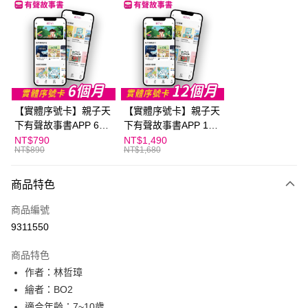
LINE Pay
Apple Pay
大哥付你分期
相關說明
【大哥付你分期使用說明】
AFTEE先享後付
1.本服務由台灣大哥大提供，台灣大哥大用戶可立即使用無須另外申請。
【實體序號卡】親子天
【實體序號卡】親子天
2.付款方式選擇「大哥付你分期」，訂單成立後會自動跳轉到大哥付的交易
相關說明
流程，驗證手機門號後，選擇欲分期的期數、繳款截止日，確認付款後即完
下有聲故事書APP 6個
下有聲故事書APP 12
【關於「AFTEE先享後付」】
成交易。
ATM付款
月
個月
NT$790
NT$1,490
AFTEE先享後付是「在收到商品之後才付款」的支付方式。 讓您購物簡單
3.實際核准額度、可分期數及費用金額請依後續交易確認頁面所載為準。
NT$890
NT$1,680
便利好安心！
4.訂單成立30分鐘內，如未前往確認交易或遇審核未通過，訂單將自動取
１．簡單：不需註冊會員、不需綁卡、不需儲值。
運送方式
消。如遇「轉專審核」未通過狀況，表示未達大哥付你分期系統評分，恕無
２．便利：只要手機號碼，簡訊認證，即可結帳。
商品特色
法說明評估內容。
３．安心：先確認商品／服務後，再付款。
付款後全家取貨
【繳款方式說明】
商品編號
1.分期款項不併入電信帳單，「大哥付你分期」於每月結算日後寄送繳費提
每筆NT$70，滿NT$800(含以上)免運費
【「AFTEE先享後付」結帳流程】
醒簡訊。
9311550
１．於結帳方式選擇「AFTEE先享後付」後，將跳轉至「AFTEE先享後付」
2.透過簡訊連結打開帳單後，可選擇「超商條碼／台灣大直營門市／銀行轉
付款後7-11取貨
結帳頁面，進行簡訊認證並確認金額後，即可完成結帳。
帳／街口支付／iPASS MONEY」等通路繳費。
２．訂單成立數日內，您將收到繳費通知簡訊。
商品特色
每筆NT$70，滿NT$800(含以上)免運費
３．收到繳費通知簡訊後14天內，點擊此簡訊中的連結，可透過四大超商／
【注意事項】
作者：林哲璋
ATM／網路銀行／等多元方式進行付款，方視為交易完成。
國內宅配/郵寄 (不適用離島、海外及郵局i郵箱)
1.本服務係由「台灣大哥大股份有限公司」（以下簡稱本公司）所提供，讓
繪者：BO2
※ 請注意：結帳手續完成當下不需立刻繳費，但若您需要取消訂單，請聯絡
用戶於交易時，得透過本服務購買商品或服務，並由商店將買賣／分期付款
每筆NT$70，滿NT$800(含以上)免運費
購買商品的店家。未經商家同意取消之訂單仍視為有效，需透過AFTEE先享
適合年齡：7~10歲