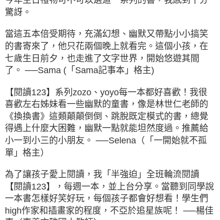
驚訝。
當這五本倍受期待，充滿幻想、幽默又帶點小小搞笑
的書寄來了，他只花兩個晚上就看完。這個小孩，在
七歲生日前夕，也走進了文字世界，開始悠遊其間
了。 ──Sama (「Sama記事本」格主)
【閱讀123】系列zozo、yoyo每一本都好喜歡！我很
喜歡左右姊妹看一些幽默的童書，像是林世仁老師的
《換換書》這類顛顛倒倒、跳脫既定模式的書，總覺
得遇上什麼大困難，幽默一點就能坦然度過。推薦給
小一到小三的小朋友。 ──Selena（「一開始就不孤
單」格主）
為了讓孩子愛上閱讀，我「半強迫」全班輪流閱讀
【閱讀123】，每週一本，並上台分享。當聽到同學說
一本書怎樣好笑好玩，每個孩子都會好想看！學生們
high作家和插畫家的程度，不亞於追星族呢！ ──楊佳