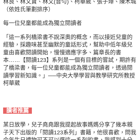
林良、林文寶、林文(音勻)、柯華葳、張子璋、陳木城
（依姓氏筆劃排序）
每一位兒童都能成為獨立閱讀者
「這一系列橋梁書不說深奧的概念，而以接近兒童的
經驗，採趣味甚至幽默的童話形式，幫助中低年級兒
童由喜歡閱讀開始，慢慢適應字多、篇章長的書
本……【閱讀123】系列是一個有目標的嘗試，期許有
了橋梁書，每一位兒童都能成為獨立閱讀者，透過閱
讀學習新知識。」──中央大學學習與教學研究所教授
柯華葳
讀者推薦
某日放學，兒子堯堯跟我提起故事媽媽分享了幾本親
子天下出版的「閱讀123系列」書籍，他很喜歡，問我
今年生日禮物可不可以選這一系列的書，我感到十分