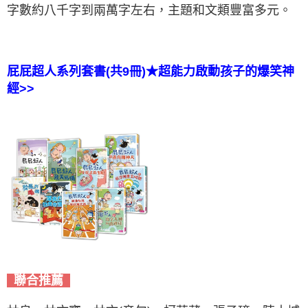
字數約八千字到兩萬字左右，主題和文類豐富多元。
屁屁超人系列套書(共9冊)★超能力啟動孩子的爆笑神
經>>
聯合推薦