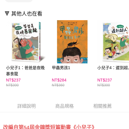
🔻 其他人也在看
小兒子1：爸爸是夜晚
甲蟲男孩1
小兒子4：遲到超
暴食龍
NT$237
NT$284
NT$237
NT$300
NT$360
NT$300
詳細說明
商品規格
相關推薦
改編自第54屆金鐘獎短篇動畫《小兒子》