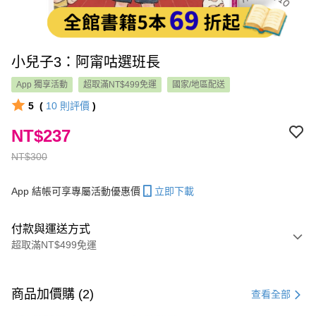
小兒子3：阿甯咕選班長
App 獨享活動
超取滿NT$499免運
國家/地區配送
5
(
10
則評價
)
NT$237
NT$300
App 結帳可享專屬活動優惠價
立即下載
付款與運送方式
超取滿NT$499免運
付款方式
信用卡一次付款
商品加價購 (2)
查看全部