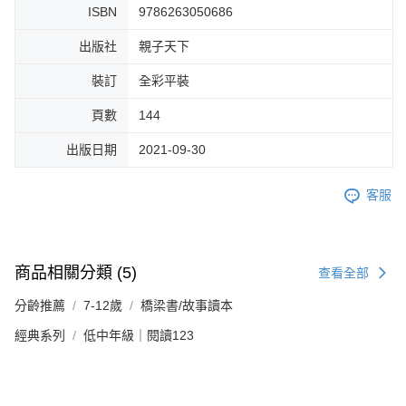
ISBN
9786263050686
出版社
親子天下
裝訂
全彩平裝
頁數
144
出版日期
2021-09-30
客服
商品相關分類 (5)
查看全部
分齡推薦
7-12歲
橋梁書/故事讀本
經典系列
低中年級｜閱讀123