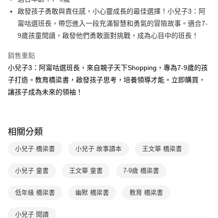
買賣價金債權讓與本公司後，依約使用本公司帳單繳交帳款。
後付繳納相關費用。
2.基於同意付款使用「大哥付你分期」之契約關係目的，商店將以您的個人
啟發孩子勇敢與責任感，小心靈成長的最佳選擇！小兒子3：阿
離島宅配（澎湖、金門、馬祖、小琉球；不適用於郵局i郵箱）
※ 交易是否成功請以「AFTEE先享後付 」之結帳頁面顯示為準，若有關於
資料（包含姓名、電話或地址）提供予台灣大哥大進項蒐集、處理及利用，
是否繳費成功／繳費後需取消欲退款等相關疑問，請聯繫「AFTEE先享後付
甯咕選班長，帶您進入一段充滿智慧和勇氣的冒險故事。適合7-
每筆NT$200
由本公司與您本人進行分期帳單所需資料之確認、核對及更正。
客戶支援中心」
https://netprotections.freshdesk.com/support/home
9歲孩童閱讀，啟發他們勇敢面對挑戰，成為心目中的班長！
3.完整用戶服務條款，請詳閱以下連結：
https://oppay.tw/userRule
海外包裹航空運送
查看運費
【注意事項】
銷售重點
１．透過由恩沛科技股份有限公司提供之「AFTEE先享後付」服務完成之交
易，需依本服務之必要範圍內提供個人資料，並將交易相關給付款項請求債
小兒子3：阿甯咕選班長，來自親子天下Shopping，專為7-9歲的孩
權轉讓予恩沛科技股份有限公司。
子打造。教育橋梁書，啟發孩子思考，培養領導才能。立即購買，
２．關於個人資料處理事宜，請瀏覽以下網址：
讓孩子成為未來的領袖！
https://aftee.tw/terms/#terms3
３．未成年的使用者請事先徵得法定代理人或監護人之同意方可使用
「AFTEE先享後付」，若未經同意申辦者引起之損失，本公司不負相關責
任。
４．使用「AFTEE先享後付」時，將依據個別帳號之用戶狀況，依本公司即
相關分類
時審查核予不同之上限額度；若仍有額度不足之情形，本公司將視審查結果
請求用戶進行身份認證。
小兒子 橋梁書
小兒子 故事讀本
王文華 橋梁書
５．嚴禁一人註冊多個帳號或使用他人資訊註冊。若發現惡意使用之情形，
恩沛科技股份有限公司將有權停止該用戶之使用額度並採取法律行動。
小兒子 童書
王文華 童書
7-9歲 橋梁書
低年級 橋梁書
幽默 橋梁書
教育 橋梁書
小兒子 閱讀