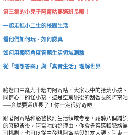
第三集的小兒子阿甯咕要選班長囉！
一起走進小二生的校園生活
看他們如何玩、如何認真
如何用獨特角度答題生活領域測驗
從「理想答案」與「真實生活」理解世界
駱爸口中亂九十糟的阿甯咕，大家眼中的拾荒小孩、
同儕心中的怪小孩、還是空前絕後的刮香長的阿甯咕
──竟然要選班長了！你一定很好奇吧！
跟著阿甯咕和駱爸檢討生活領域考卷，聽聽八個錯誤
的答題背後，阿甯咕的好理由，你會覺得邏輯脈絡無
可挑剔，也可以從中發現阿甯咕與好友大頭、阿東一