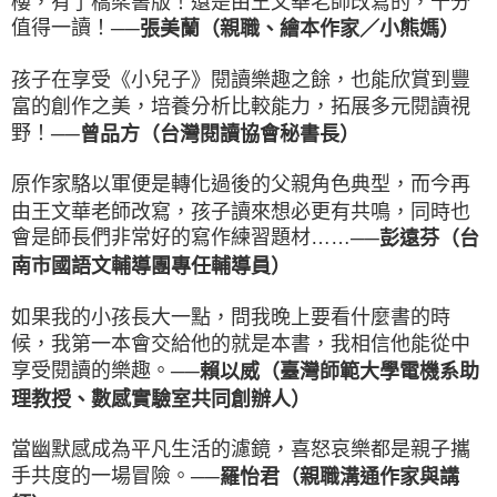
樓，有了橋梁書版！還是由王文華老師改寫的，十分
值得一讀！
──張美蘭（親職、繪本作家／小熊媽）
孩子在享受《小兒子》閱讀樂趣之餘，也能欣賞到豐
富的創作之美，培養分析比較能力，拓展多元閱讀視
野！
──曾品方（台灣閱讀協會秘書長）
原作家駱以軍便是轉化過後的父親角色典型，而今再
由王文華老師改寫，孩子讀來想必更有共鳴，同時也
會是師長們非常好的寫作練習題材……
──彭遠芬（台
南市國語文輔導團專任輔導員）
如果我的小孩長大一點，問我晚上要看什麼書的時
候，我第一本會交給他的就是本書，我相信他能從中
享受閱讀的樂趣。
──賴以威（臺灣師範大學電機系助
理教授、數感實驗室共同創辦人）
當幽默感成為平凡生活的濾鏡，喜怒哀樂都是親子攜
手共度的一場冒險。
──羅怡君（親職溝通作家與講