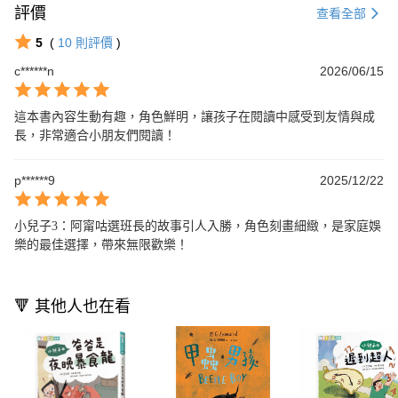
評價
查看全部
5
(
10
則評價
)
c******n
2026/06/15
這本書內容生動有趣，角色鮮明，讓孩子在閱讀中感受到友情與成
長，非常適合小朋友們閱讀！
p******9
2025/12/22
小兒子3：阿甯咕選班長的故事引人入勝，角色刻畫細緻，是家庭娛
樂的最佳選擇，帶來無限歡樂！
🔻 其他人也在看