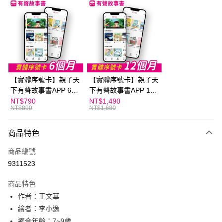
LINE Pay
Apple Pay
大哥付你分期
相關說明
【大哥付你分期使用說明】
AFTEE先享後付
1.本服務由台灣大哥大提供，台灣大哥大用戶可立即使用無須另外申請。
【實體序號卡】親子天
【實體序號卡】親子天
2.付款方式選擇「大哥付你分期」，訂單成立後會自動跳轉到大哥付的交易
相關說明
流程，驗證手機門號後，選擇欲分期的期數、繳款截止日，確認付款後即完
下有聲故事書APP 6個
下有聲故事書APP 12
【關於「AFTEE先享後付」】
成交易。
ATM付款
月
個月
NT$790
NT$1,490
AFTEE先享後付是「在收到商品之後才付款」的支付方式。 讓您購物簡單
3.實際核准額度、可分期數及費用金額請依後續交易確認頁面所載為準。
NT$890
NT$1,680
便利好安心！
4.訂單成立30分鐘內，如未前往確認交易或遇審核未通過，訂單將自動取
１．簡單：不需註冊會員、不需綁卡、不需儲值。
運送方式
消。如遇「轉專審核」未通過狀況，表示未達大哥付你分期系統評分，恕無
２．便利：只要手機號碼，簡訊認證，即可結帳。
商品特色
法說明評估內容。
３．安心：先確認商品／服務後，再付款。
付款後全家取貨｜8/8-8/14運費優惠，結帳滿499即享免運。
【繳款方式說明】
商品編號
1.分期款項不併入電信帳單，「大哥付你分期」於每月結算日後寄送繳費提
每筆NT$70，滿NT$499(含以上)免運費
【「AFTEE先享後付」結帳流程】
醒簡訊。
9311523
１．於結帳方式選擇「AFTEE先享後付」後，將跳轉至「AFTEE先享後付」
2.透過簡訊連結打開帳單後，可選擇「超商條碼／台灣大直營門市／銀行轉
付款後7-11取貨
結帳頁面，進行簡訊認證並確認金額後，即可完成結帳。
帳／街口支付／iPASS MONEY」等通路繳費。
２．訂單成立數日內，您將收到繳費通知簡訊。
商品特色
每筆NT$70，滿NT$800(含以上)免運費
３．收到繳費通知簡訊後14天內，點擊此簡訊中的連結，可透過四大超商／
【注意事項】
作者：王文華
ATM／網路銀行／等多元方式進行付款，方視為交易完成。
國內宅配/郵寄 (不適用離島、海外及郵局i郵箱)
1.本服務係由「台灣大哥大股份有限公司」（以下簡稱本公司）所提供，讓
繪者：李小逸
※ 請注意：結帳手續完成當下不需立刻繳費，但若您需要取消訂單，請聯絡
用戶於交易時，得透過本服務購買商品或服務，並由商店將買賣／分期付款
每筆NT$70，滿NT$800(含以上)免運費
購買商品的店家。未經商家同意取消之訂單仍視為有效，需透過AFTEE先享
適合年齡：7~9歲