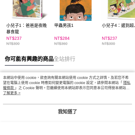
小兒子1：爸爸是夜晚
甲蟲男孩1
小兒子4：遲到超
暴食龍
NT$237
NT$284
NT$237
NT$300
NT$360
NT$300
你可能有興趣的商品
全站排行
本網站中使用 cookie，欲查詢有關本網站使用 cookie 方式之詳情，及若您不希
熱門標籤
望在電腦上使用 cookie 時應如何變更電腦的 cookie 設定，請參閱本網站「
隱私
權條款
」之 Cookie 聲明。您繼續使用本網站即表示您同意本公司得按本網站使
用條款之 Cookie 聲明使用 cookie。
了解更多 >
我知道了