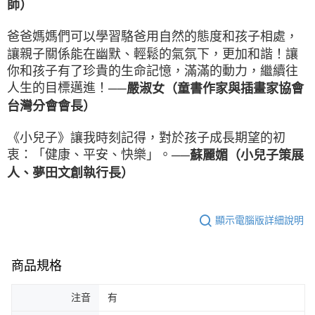
師）
爸爸媽媽們可以學習駱爸用自然的態度和孩子相處，
讓親子關係能在幽默、輕鬆的氣氛下，更加和諧！讓
你和孩子有了珍貴的生命記憶，滿滿的動力，繼續往
人生的目標邁進！
──嚴淑女（童書作家與插畫家協會
台灣分會會長）
《小兒子》讓我時刻記得，對於孩子成長期望的初
衷：「健康、平安、快樂」。
──蘇麗媚（小兒子策展
人、夢田文創執行長）
顯示電腦版詳細說明
商品規格
注音
有