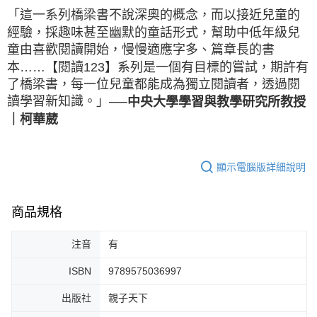
「這一系列橋梁書不說深奧的概念，而以接近兒童的
經驗，採趣味甚至幽默的童話形式，幫助中低年級兒
童由喜歡閱讀開始，慢慢適應字多、篇章長的書
本……【閱讀123】系列是一個有目標的嘗試，期許有
了橋梁書，每一位兒童都能成為獨立閱讀者，透過閱
讀學習新知識。」
──中央大學學習與教學研究所教授
｜柯華葳
顯示電腦版詳細說明
商品規格
注音
有
ISBN
9789575036997
出版社
親子天下