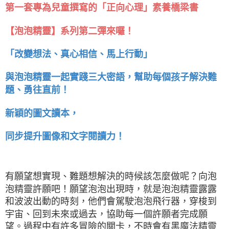
第一套專為兒童撰寫的「正向心理」素養橋梁書
！
【泡泡精靈】系列第二彈來囉
「改變想法、真心相信、馬上行動」
與泡泡精靈一起實踐三大密語，幫助每個孩子解決難
！
題、勇往直前
新穎的圖文讀本，
同步提升圖像和文字閱讀力！
有願望想實現、難題想解決的時候該怎麼做呢？向泡
泡精靈許願吧！願望泡泡出現時，就是泡泡精靈露露
和波波出動的時刻，他們會駕駛泡泡飛行器，穿梭到
宇宙、回到未來或過去，協助每一個許願者完成願
望。過程中有許多冒險的關卡，不時會有黑魔法精靈