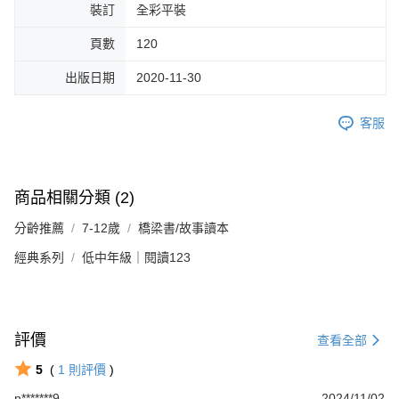
裝訂
全彩平裝
頁數
120
出版日期
2020-11-30
客服
商品相關分類 (2)
分齡推薦
7-12歲
橋梁書/故事讀本
經典系列
低中年級｜閱讀123
評價
查看全部
5
(
1
則評價
)
n*******9
2024/11/02