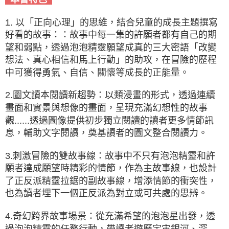
1. 以「正向心理」的思維，結合兒童的成長主題撰寫
好看的故事：：故事中每一集的許願者都有自己的期
望和弱點，透過泡泡精靈願望成真的三大密語「改變
想法、真心相信和馬上行動」的助攻，在冒險的歷程
中可獲得勇氣、自信、關懷等成長的正能量。
2.圖文讀本閱讀新趨勢：以類漫畫的形式，透過連續
畫面和實景與想像的畫面，呈現充滿幻想性的故事
觀......透過圖像提供初步獨立閱讀的讀者更多情節訊
息，輔助文字閱讀，奠基讀者的圖文整合閱讀力。
3.刺激冒險的雙故事線：故事中不只有泡泡精靈和許
願者達成願望時精彩的情節，作為主故事線，也設計
了正反派精靈拉鋸的副故事線，增添情節的衝突性，
也為讀者埋下一個正反派為對立或可共處的思辨。
4.奇幻跨界故事場景：從充滿希望的泡泡星出發，透
過泡泡精靈的任務行動，帶讀者遊歷宇宙銀河、深