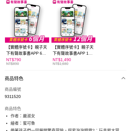
LINE Pay
Apple Pay
大哥付你分期
相關說明
【大哥付你分期使用說明】
AFTEE先享後付
1.本服務由台灣大哥大提供，台灣大哥大用戶可立即使用無須另外申請。
【實體序號卡】親子天
【實體序號卡】親子天
2.付款方式選擇「大哥付你分期」，訂單成立後會自動跳轉到大哥付的交易
相關說明
流程，驗證手機門號後，選擇欲分期的期數、繳款截止日，確認付款後即完
下有聲故事書APP 6個
下有聲故事書APP 12
【關於「AFTEE先享後付」】
成交易。
ATM付款
月
個月
NT$790
NT$1,490
AFTEE先享後付是「在收到商品之後才付款」的支付方式。 讓您購物簡單
3.實際核准額度、可分期數及費用金額請依後續交易確認頁面所載為準。
NT$890
NT$1,680
便利好安心！
4.訂單成立30分鐘內，如未前往確認交易或遇審核未通過，訂單將自動取
１．簡單：不需註冊會員、不需綁卡、不需儲值。
運送方式
消。如遇「轉專審核」未通過狀況，表示未達大哥付你分期系統評分，恕無
２．便利：只要手機號碼，簡訊認證，即可結帳。
商品特色
法說明評估內容。
３．安心：先確認商品／服務後，再付款。
付款後全家取貨｜8/8-8/14運費優惠，結帳滿499即享免運。
【繳款方式說明】
商品編號
1.分期款項不併入電信帳單，「大哥付你分期」於每月結算日後寄送繳費提
每筆NT$70，滿NT$499(含以上)免運費
【「AFTEE先享後付」結帳流程】
醒簡訊。
9311520
１．於結帳方式選擇「AFTEE先享後付」後，將跳轉至「AFTEE先享後付」
2.透過簡訊連結打開帳單後，可選擇「超商條碼／台灣大直營門市／銀行轉
付款後7-11取貨
結帳頁面，進行簡訊認證並確認金額後，即可完成結帳。
帳／街口支付／iPASS MONEY」等通路繳費。
２．訂單成立數日內，您將收到繳費通知簡訊。
商品特色
每筆NT$70，滿NT$800(含以上)免運費
３．收到繳費通知簡訊後14天內，點擊此簡訊中的連結，可透過四大超商／
【注意事項】
作者：嚴淑女
ATM／網路銀行／等多元方式進行付款，方視為交易完成。
國內宅配/郵寄 (不適用離島、海外及郵局i郵箱)
1.本服務係由「台灣大哥大股份有限公司」（以下簡稱本公司）所提供，讓
繪者：蜜可魯
※ 請注意：結帳手續完成當下不需立刻繳費，但若您需要取消訂單，請聯絡
用戶於交易時，得透過本服務購買商品或服務，並由商店將買賣／分期付款
每筆NT$70，滿NT$800(含以上)免運費
購買商品的店家。未經商家同意取消之訂單仍視為有效，需透過AFTEE先享
帶著孩子們一同展開驚奇冒險，探索泡泡精靈2：玩具屋大冒