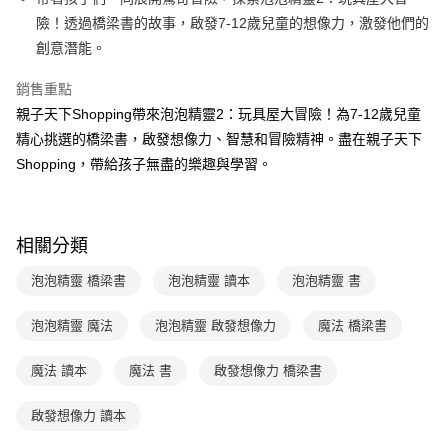
買賣價金債權讓與本公司後，依約使用本公司帳單繳交帳款。
後付繳納相關費用。
2.基於同意付款使用「大哥付你分期」之契約關係目的，商店將以您的個人
險！透過橋梁書的故事，啟發7-12歲兒童的想像力，激發他們的
離島宅配（澎湖、金門、馬祖、小琉球；不適用於郵局i郵箱）
※ 交易是否成功請以「AFTEE先享後付 」之結帳頁面顯示為準，若有關於
資料（包含姓名、電話或地址）提供予台灣大哥大進項蒐集、處理及利用，
是否繳費成功／繳費後需取消欲退款等相關疑問，請聯繫「AFTEE先享後付
創意潛能。
每筆NT$200
由本公司與您本人進行分期帳單所需資料之確認、核對及更正。
客戶支援中心」
https://netprotections.freshdesk.com/support/home
3.完整用戶服務條款，請詳閱以下連結：
https://oppay.tw/userRule
銷售重點
海外包裹航空運送
查看運費
【注意事項】
親子天下Shopping帶來泡泡精靈2：玩具屋大冒險！為7-12歲兒童
１．透過由恩沛科技股份有限公司提供之「AFTEE先享後付」服務完成之交
易，需依本服務之必要範圍內提供個人資料，並將交易相關給付款項請求債
精心挑選的橋梁書，啟發想像力、智慧和冒險精神。盡在親子天下
權轉讓予恩沛科技股份有限公司。
Shopping，帶給孩子無盡的樂趣與學習。
２．關於個人資料處理事宜，請瀏覽以下網址：
https://aftee.tw/terms/#terms3
３．未成年的使用者請事先徵得法定代理人或監護人之同意方可使用
「AFTEE先享後付」，若未經同意申辦者引起之損失，本公司不負相關責
任。
相關分類
４．使用「AFTEE先享後付」時，將依據個別帳號之用戶狀況，依本公司即
時審查核予不同之上限額度；若仍有額度不足之情形，本公司將視審查結果
泡泡精靈 橋梁書
泡泡精靈 讀本
泡泡精靈 書
請求用戶進行身份認證。
５．嚴禁一人註冊多個帳號或使用他人資訊註冊。若發現惡意使用之情形，
泡泡精靈 魔法
泡泡精靈 啟發想像力
魔法 橋梁書
恩沛科技股份有限公司將有權停止該用戶之使用額度並採取法律行動。
魔法 讀本
魔法 書
啟發想像力 橋梁書
啟發想像力 讀本