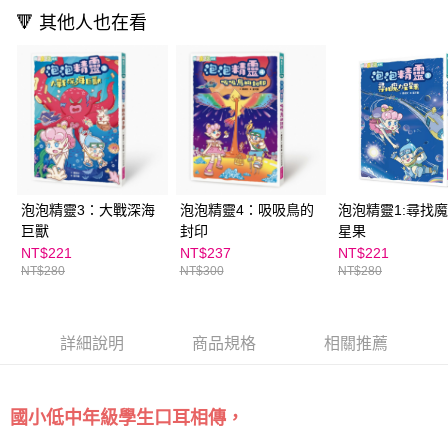
🔻 其他人也在看
泡泡精靈3：大戰深海
泡泡精靈4：吸吸鳥的
泡泡精靈1:尋找
巨獸
封印
星果
NT$221
NT$237
NT$221
NT$280
NT$300
NT$280
詳細說明
商品規格
相關推薦
國小低中年級學生口耳相傳，