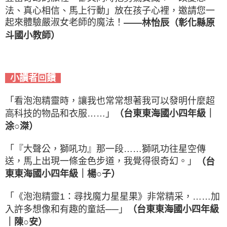
法、真心相信、馬上行動」放在孩子心裡，邀請您一
起來體驗嚴淑女老師的魔法！
——林怡辰（彰化縣原
斗國小教師）
小讀者回饋
「看泡泡精靈時，讓我也常常想著我可以發明什麼超
高科技的物品和衣服……」
（
台東東海國小四年級｜
涂○滐
）
「『大聲公，獅吼功』那一段……獅吼功往星空傳
送，馬上出現一條金色步道，我覺得很奇幻。」
（
台
東東海國小四年級｜楊○子
）
「《泡泡精靈1：尋找魔力星星果》非常精采，……加
入許多想像和有趣的童話──」
（
台東東海國小四年級
｜陳○安
）