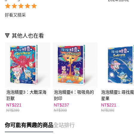
好看又精采
🔻 其他人也在看
泡泡精靈3：大戰深海
泡泡精靈4：吸吸鳥的
泡泡精靈1:尋找
巨獸
封印
星果
NT$221
NT$237
NT$221
NT$280
NT$300
NT$280
你可能有興趣的商品
全站排行