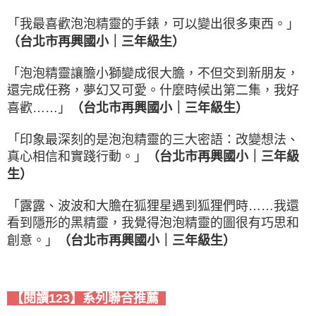
「我最喜歡泡泡精靈的手錶，可以變出很多東西。」
（
台北市再興國小｜三年級生
）
「泡泡精靈讓膽小獅變成很大膽，不但交到新朋友，
還完成任務，夢幻又可愛。什麼時候出第二集，我好
喜歡……」
（
台北市再興國小｜三年級生
）
「印象最深刻的是泡泡精靈的三大密語：改變想法、
真心相信和實踐行動。」
（
台北市再興國小｜三年級
生
）
「露露、波波和大膽在狐狸星遇到狐狸們時……我還
看到隱形的黑精靈，我覺得泡泡精靈的圖很有巧思和
創意。」
（
台北市再興國小｜三年級生
）
【閱讀123】系列聯合推薦