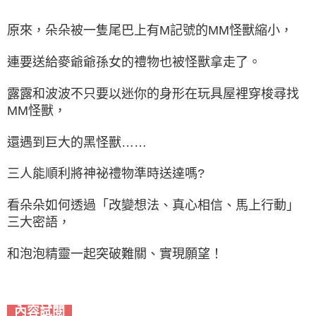
原來，朵朵被一隻尾巴上有M記號的MM怪獸縮小，
連要送給麥爺爺孫女的禮物也被怪獸拿走了。
露露和波波不只要以迷你的身形在玩具屋裡穿梭尋找
MM怪獸，
還遇到巨大的黑怪獸……
三人能順利將神祕禮物準時送達嗎?
看朵朵如何透過「改變想法、真心相信、馬上行動」
三大密語，
和泡泡精靈一起突破難關、實現願望！
內容試閱