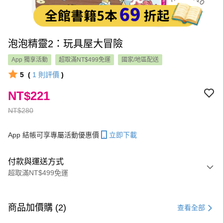
泡泡精靈2：玩具屋大冒險
App 獨享活動
超取滿NT$499免運
國家/地區配送
5
(
1
則評價
)
NT$221
NT$280
App 結帳可享專屬活動優惠價
立即下載
付款與運送方式
超取滿NT$499免運
付款方式
信用卡一次付款
商品加價購 (2)
查看全部