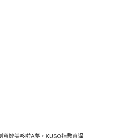
創意媲美哆啦A夢，KUSO指數直逼