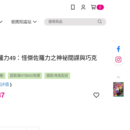
0
爸媽知識站
羅力49：怪傑佐羅力之神祕間諜與巧克
活動
超取滿NT$800免運
國家/地區配送
則評價
)
37