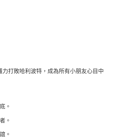
佐羅力打敗哈利波特，成為所有小朋友心目中
底。
者。
誼。