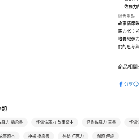
【關於「A
ATM付款
完成交易
佐羅力
AFTEE
3.實際核
便利好安
銷售重點
4.訂單成
１．簡單
消。如遇
故事情節跌
２．便利
運送方式
無法說明
３．安心
羅力49
【繳款方
付款後全
培養想像力
1.分期款
【「AFT
醒簡訊。
每筆NT$7
１．於結帳
們的思考
2.透過簡
付」結帳
帳／街口支
付款後7-1
２．訂單
３．收到繳
每筆NT$7
商品相關分
【注意事
／ATM／
1.本服務
※ 請注意
國內宅配/
用戶於交
分齡推薦
絡購買商品
款買賣價
分享
先享後付
每筆NT$7
經典系列
2.基於同
※ 交易是
資料（包
是否繳費成
離島宅配
主題書單
用，由本
付客戶支
每筆NT$2
3.完整用
分類
分齡推薦
【注意事
海外包裹
１．透過由
佐羅力 橋梁書
怪傑佐羅力 故事讀本
怪傑佐羅力 童書
怪傑
交易，需
求債權轉
２．關於
 故事讀本
神祕 橋梁書
神祕 巧克力
閱讀 解謎