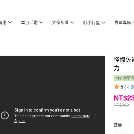
優惠
本月活動
大家都看
訂小行星
會員專屬
怪傑佐
力
App 獨享
5 (
4
NT$2
NT$300
數量