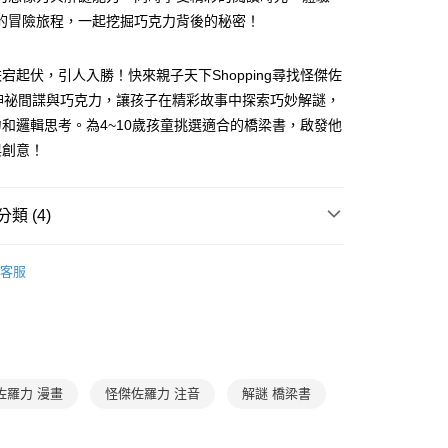
FTEE先享後付」】
。
的冒險旅程，一起挖掘巧克力背後的秘密！
先享後付是「在收到商品之後才付款」的支付方式。 讓您購物簡單
准額度、可分期數及費用金額請依後續交易確認頁面所載為準。
心！
立30分鐘內，如未前往確認交易或遇審核未通過，訂單將自動取
：不需註冊會員、不需綁卡、不需儲值。
「轉專審核」未通過狀況，表示未達大哥付你分期系統評分，恕
宕起伏，引人入勝！快來親子天下Shopping尋找怪傑佐
：只要手機號碼，簡訊認證，即可結帳。
評估內容。
：先確認商品／服務後，再付款。
：神祕間諜與巧克力，讓孩子在精彩故事中探索巧妙解謎，
式說明】
家取貨
和邏輯思考。為4~10歲孩童挑選適合的橋梁書，啟發他
項不併入電信帳單，「大哥付你分期」於每月結算日後寄送繳費提
EE先享後付」結帳流程】
0，滿NT$800(含以上)免運費
方式選擇「AFTEE先享後付」後，將跳轉至「AFTEE先享後
與創意！
訊連結打開帳單後，可選擇「超商條碼／台灣大直營門市／銀行轉
頁面，進行簡訊認證並確認金額後，即可完成結帳。
付／iPASS MONEY」等通路繳費。
1取貨
成立數日內，您將收到繳費通知簡訊。
費通知簡訊後14天內，點擊此簡訊中的連結，可透過四大超商
0，滿NT$800(含以上)免運費
類 (4)
項】
網路銀行／等多元方式進行付款，方視為交易完成。
係由「台灣大哥大股份有限公司」（以下簡稱本公司）所提供，讓
：結帳手續完成當下不需立刻繳費，但若您需要取消訂單，請聯
郵寄 (不適用離島、海外及郵局i郵箱)
易時，得透過本服務購買商品或服務，並由商店將買賣／分期付
7-12歲
橋梁書/故事讀本
的店家。未經商家同意取消之訂單仍視為有效，需透過AFTEE
金債權讓與本公司後，依約使用本公司帳單繳交帳款。
客服
繳納相關費用。
0，滿NT$800(含以上)免運費
低中年級｜怪傑佐羅力 (注音、漫畫)
意付款使用「大哥付你分期」之契約關係目的，商店將以您的個人
否成功請以「AFTEE先享後付 」之結帳頁面顯示為準，若有關於
含姓名、電話或地址）提供予台灣大哥大進項蒐集、處理及利
功／繳費後需取消欲退款等相關疑問，請聯繫「AFTEE先享後
（澎湖、金門、馬祖、小琉球；不適用於郵局i郵箱）
分科學習
國文
公司與您本人進行分期帳單所需資料之確認、核對及更正。
援中心」
https://netprotections.freshdesk.com/support/home
00
戶服務條款，請詳閱以下連結：
https://oppay.tw/userRule
7-12歲
低年級童書
項】
航空運送
查看運費
恩沛科技股份有限公司提供之「AFTEE先享後付」服務完成之
佐羅力 漫畫
怪傑佐羅力 注音
解謎 橋梁書
依本服務之必要範圍內提供個人資料，並將交易相關給付款項請
讓予恩沛科技股份有限公司。
個人資料處理事宜，請瀏覽以下網址：