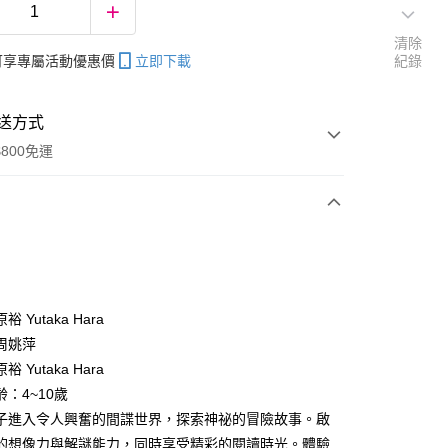
清除
帳可享專屬活動優惠價
立即下載
紀錄
送方式
800免運
次付款
 Yutaka Hara
周姚萍
分期
 Yutaka Hara
你分期使用說明】
：4~10歲
享後付
由台灣大哥大提供，台灣大哥大用戶可立即使用無須另外申請。
子進入令人興奮的間諜世界，探索神祕的冒險故事。啟
式選擇「大哥付你分期」，訂單成立後會自動跳轉到大哥付的交易
的想像力與解謎能力，同時享受精彩的閱讀時光。體驗
證手機門號後，選擇欲分期的期數、繳款截止日，確認付款後即