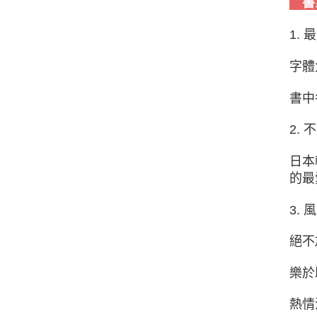
書
1.
字體
書中
2.
日本
的最
3.
絕不
樂於
熱情