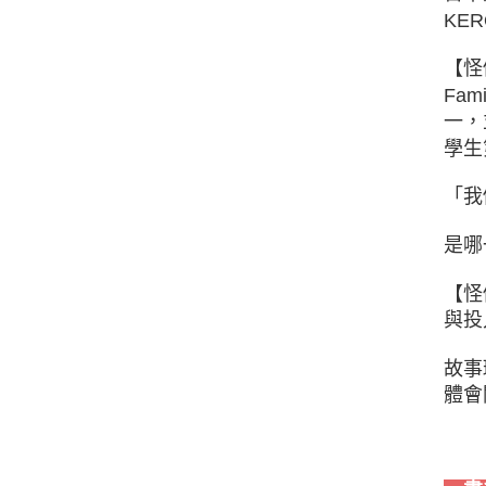
KE
【怪
Fa
一，
學生
「我
是哪
【怪
與投
故事
體會