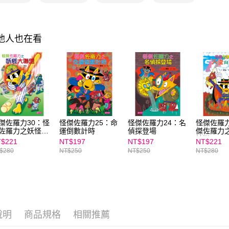
https://aft
３．未成
「AFTE
任。
其他人也在看
４．使用「
即時審查
結果請求
５．嚴禁
形，恩沛
動。
傑佐羅力30：怪
怪傑佐羅力25：命
怪傑佐羅力24：名
怪傑佐羅力
佐羅力之妖怪大
運倒數計時
偵探登場
傑佐羅力
盟
地獄
$221
NT$197
NT$197
NT$221
$280
NT$250
NT$250
NT$280
說明
商品規格
相關推薦