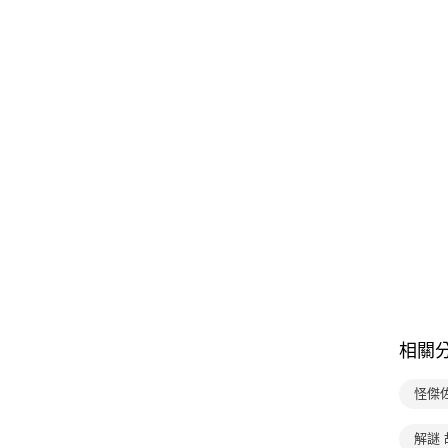
相關
怪傑
解謎