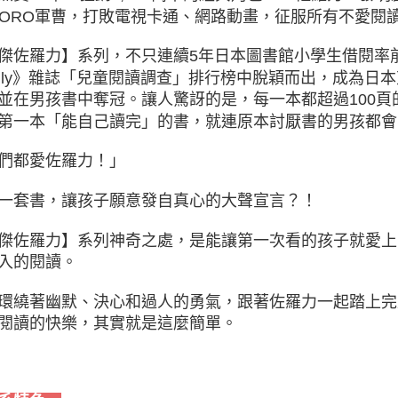
RORO軍曹，打敗電視卡通、網路動畫，征服所有不愛閱
傑佐羅力】系列，不只連續5年日本圖書館小學生借閱率前三名，
mily》雜誌「兒童閱讀調查」排行榜中脫穎而出，成為
並在男孩書中奪冠。讓人驚訝的是，每一本都超過100
第一本「能自己讀完」的書，就連原本討厭書的男孩都會
們都愛佐羅力！」
一套書，讓孩子願意發自真心的大聲宣言？！
傑佐羅力】系列神奇之處，是能讓第一次看的孩子就愛上
入的閱讀。
環繞著幽默、決心和過人的勇氣，跟著佐羅力一起踏上完
閱讀的快樂，其實就是這麼簡單。