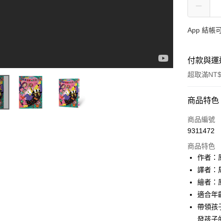
App 結
付款與運
超取滿NT$
付款方式
商品特色
信用卡一
商品編號
9311472
LINE Pay
商品特色
Apple Pay
作者：原裕
譯者：
大哥付你
繪者：原裕
相關說明
【大哥付
適合年齡
AFTEE先
1.本服務
帶領孩
2.付款方
相關說明
發孩子
流程，驗