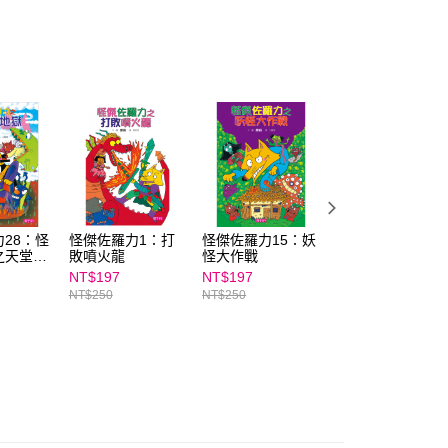
ee.tw/terms/#terms3
年的使用者請事先徵得法定代理人或監護人之同意方可使用
E先享後付」，若未經同意申辦者引起之損失，本公司不負相關責
AFTEE先享後付」時，將依據個別帳號之用戶狀況，依本公司
核予不同之上限額度；若仍有額度不足之情形，本公司將視審查
用戶進行身份認證。
一人註冊多個帳號或使用他人資訊註冊。若發現惡意使用之情
科技股份有限公司將有權停止該用戶之使用額度並採取法律行
28：怪
怪傑佐羅力1：打
怪傑佐羅力15：妖
怪傑佐羅力35：
之天堂與
敗噴火龍
怪大作戰
傑佐羅力之神祕寶
藏大作戰(上集)
NT$197
NT$197
NT$221
NT$250
NT$250
NT$280