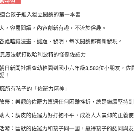
系特色
 最適合孩子進入獨立閱讀的第一本書
大，容易閱讀，內容創新有趣，不流於俗趣。
各處暗藏漫畫、謎題、發明，每次閱讀都有新發現。
 不靠魔法就打敗哈利波特的怪傑佐羅力
朝日新聞社調查幼稚園到國小六年級3,583位小朋友，
愛！
 風靡所有孩子的「佐羅力精神」
放棄：樂觀的佐羅力遭遇任何困難挫折，總是繼續堅持到
助人：調皮的佐羅力好打抱不平，成為人人景仰的正義使
活潑：幽默的佐羅力和孩子同一國，贏得孩子的認同與友