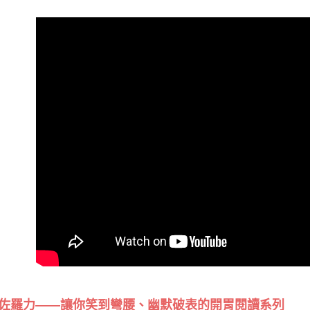
佐羅力——讓你笑到彎腰、幽默破表的開胃閱讀系列