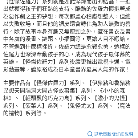
【怪傑佐羅力】系列就是如此淬煉而出的結晶，一推
出就獲得孩子們狂熱的支持。酷酷的佐羅力懷抱著成
為惡作劇之王的夢想，每次都處心積慮想整人，但總
以失敗收場，而且他的調皮還會轉化為助人無數的善
行。除了故事本身有趣又無厘頭之外，藏在書衣及書
中各處的漫畫、謎題、小插圖等，更讓人目不暇給。
不管遇到什麼樣挫折，佐羅力總是愈戰愈勇，這樣的
佐羅力也深深牽動孩子的心，成為現代孩子最仰慕的
英雄。【怪傑佐羅力】系列後續更推出電視卡通、電
影動畫等，讓原裕成為日本童書界最具人氣的作家！
主要作品有【怪傑佐羅力】系列、【伊豬豬和魯豬豬
異想天開腦洞大開古怪故事集】系列、
《小小的森
林》、【輕飄飄的巧克力島】系列、【膽小的鬼怪】
系列、【菠菜人】系列、【鬼怪尤太】系列、【魔法
的禮物】系列等。
顯示電腦版詳細說明