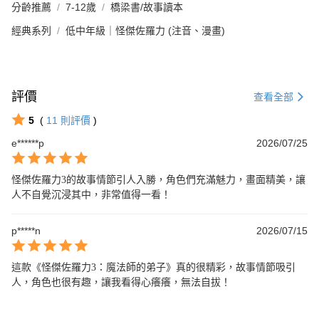
分齡推薦
7-12歲
橋梁書/故事讀本
經典系列
低中年級｜怪傑佐羅力 (注音、漫畫)
評價
查看全部
5
(
11
則評價
)
e******p
2026/07/25
怪傑佐羅力3的故事情節引人入勝，角色們充滿魅力，畫面精美，讓
人不自覺沉浸其中，非常值得一看！
p*****n
2026/07/15
這款《怪傑佐羅力3：魔法師的弟子》真的很精彩，故事情節吸引
人，角色也很有趣，讓我看得心癢癢，無法自拔！