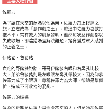
主要人物介紹
佐羅力
為了讓在天堂的媽媽以他為榮，佐羅力踏上修練之
旅，立志成為「惡作劇之王」。旅途中佐羅力喜歡打
抱不平，常有驚人的創意發明，雖然每次惡作劇都以
失敗收場，卻陰錯陽差解決難題，搖身變成眾人感謝
的正義之士。
伊豬豬、魯豬豬
貪吃的野豬雙胞胎。哥哥伊豬豬右眼和右鼻孔比較
大，弟弟魯豬豬則是左眼跟左鼻孔筆較大，因為仰慕
佐羅力成了小跟班，尊稱佐羅力為大師，卻總是幫倒
忙，造成不可收拾的混亂。
佐羅力的媽媽
溫柔的母親是佐羅力最念念不忘的人，但是她在佐羅