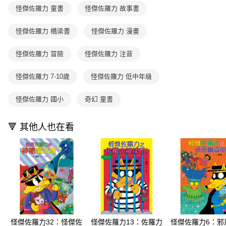
買賣價金債權讓與本公司後，依約使用本公司帳單繳交帳款。
後付繳納相關費用。
怪傑佐羅力 童書
怪傑佐羅力 故事書
2.基於同意付款使用「大哥付你分期」之契約關係目的，商店將以您的個人
離島宅配（澎湖、金門、馬祖、小琉球；不適用於郵局i郵箱）
※ 交易是否成功請以「AFTEE先享後付 」之結帳頁面顯示為準，若有關於
資料（包含姓名、電話或地址）提供予台灣大哥大進項蒐集、處理及利用，
是否繳費成功／繳費後需取消欲退款等相關疑問，請聯繫「AFTEE先享後付
每筆NT$200
由本公司與您本人進行分期帳單所需資料之確認、核對及更正。
怪傑佐羅力 橋梁書
怪傑佐羅力 漫畫
客戶支援中心」
https://netprotections.freshdesk.com/support/home
3.完整用戶服務條款，請詳閱以下連結：
https://oppay.tw/userRule
海外包裹航空運送
查看運費
【注意事項】
怪傑佐羅力 冒險
怪傑佐羅力 注音
１．透過由恩沛科技股份有限公司提供之「AFTEE先享後付」服務完成之交
易，需依本服務之必要範圍內提供個人資料，並將交易相關給付款項請求債
怪傑佐羅力 7-10歲
怪傑佐羅力 低中年級
權轉讓予恩沛科技股份有限公司。
２．關於個人資料處理事宜，請瀏覽以下網址：
https://aftee.tw/terms/#terms3
怪傑佐羅力 國小
奇幻 童書
３．未成年的使用者請事先徵得法定代理人或監護人之同意方可使用
「AFTEE先享後付」，若未經同意申辦者引起之損失，本公司不負相關責
任。
🔻 其他人也在看
４．使用「AFTEE先享後付」時，將依據個別帳號之用戶狀況，依本公司即
時審查核予不同之上限額度；若仍有額度不足之情形，本公司將視審查結果
請求用戶進行身份認證。
５．嚴禁一人註冊多個帳號或使用他人資訊註冊。若發現惡意使用之情形，
恩沛科技股份有限公司將有權停止該用戶之使用額度並採取法律行動。
怪傑佐羅力32：怪傑佐
怪傑佐羅力13：佐羅力
怪傑佐羅力6：邪