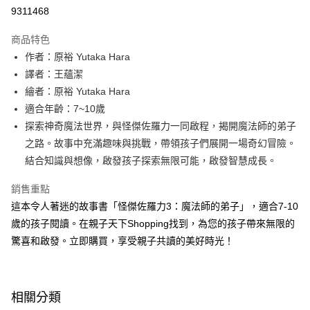
LINE Pay
9311468
Apple Pay
商品特色
大哥付你分期
作者：原裕 Yutaka Hara
相關說明
譯者：王蘊潔
【大哥付你分期使用說明】
繪者：原裕 Yutaka Hara
AFTEE先享後付
1.本服務由台灣大哥大提供，台灣大哥大用戶可立即使用無須另外申請。
適合年齡：7~10歲
2.付款方式選擇「大哥付你分期」，訂單成立後會自動跳轉到大哥付的交易
相關說明
流程，驗證手機門號後，選擇欲分期的期數、繳款截止日，確認付款後即完
探索神奇魔法世界，與怪傑佐羅力一同啟程，揭開魔法師的弟子
【關於「AFTEE先享後付」】
成交易。
ATM付款
AFTEE先享後付是「在收到商品之後才付款」的支付方式。 讓您購物簡單
之路。故事中充滿趣味與挑戰，帶領孩子們展開一場奇幻冒險。
3.實際核准額度、可分期數及費用金額請依後續交易確認頁面所載為準。
便利好安心！
結合知識與想像，啟發孩子探索無限可能，啟發智慧成長。
4.訂單成立30分鐘內，如未前往確認交易或遇審核未通過，訂單將自動取
１．簡單：不需註冊會員、不需綁卡、不需儲值。
運送方式
消。如遇「轉專審核」未通過狀況，表示未達大哥付你分期系統評分，恕無
２．便利：只要手機號碼，簡訊認證，即可結帳。
法說明評估內容。
銷售重點
３．安心：先確認商品／服務後，再付款。
付款後全家取貨
【繳款方式說明】
這本令人著迷的故事書「怪傑佐羅力3：魔法師的弟子」，適合7-10
1.分期款項不併入電信帳單，「大哥付你分期」於每月結算日後寄送繳費提
每筆NT$70，滿NT$800(含以上)免運費
【「AFTEE先享後付」結帳流程】
歲的孩子閱讀。在親子天下Shopping找到，為您的孩子帶來無限的
醒簡訊。
１．於結帳方式選擇「AFTEE先享後付」後，將跳轉至「AFTEE先享後付」
2.透過簡訊連結打開帳單後，可選擇「超商條碼／台灣大直營門市／銀行轉
付款後7-11取貨
驚喜和啟發。立即購買，享受親子共讀的美好時光！
結帳頁面，進行簡訊認證並確認金額後，即可完成結帳。
帳／街口支付／iPASS MONEY」等通路繳費。
２．訂單成立數日內，您將收到繳費通知簡訊。
每筆NT$70，滿NT$800(含以上)免運費
３．收到繳費通知簡訊後14天內，點擊此簡訊中的連結，可透過四大超商／
【注意事項】
ATM／網路銀行／等多元方式進行付款，方視為交易完成。
國內宅配/郵寄 (不適用離島、海外及郵局i郵箱)
1.本服務係由「台灣大哥大股份有限公司」（以下簡稱本公司）所提供，讓
※ 請注意：結帳手續完成當下不需立刻繳費，但若您需要取消訂單，請聯絡
相關分類
用戶於交易時，得透過本服務購買商品或服務，並由商店將買賣／分期付款
每筆NT$70，滿NT$800(含以上)免運費
購買商品的店家。未經商家同意取消之訂單仍視為有效，需透過AFTEE先享