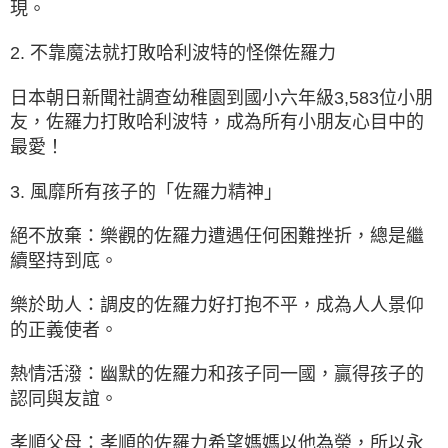
現。
2. 不靠魔法就打敗哈利波特的怪傑佐羅力
日本朝日新聞社調查幼稚園到國小六年級3,583位小朋
友，佐羅力打敗哈利波特，成為所有小朋友心目中的
最愛！
3. 風靡所有孩子的「佐羅力精神」
絕不放棄：樂觀的佐羅力遭遇任何困難挫折，總是繼
續堅持到底。
樂於助人：調皮的佐羅力好打抱不平，成為人人景仰
的正義使者。
熱情活潑：幽默的佐羅力和孩子同一國，贏得孩子的
認同與友誼。
孝順父母：孝順的佐羅力希望媽媽以他為榮，所以永