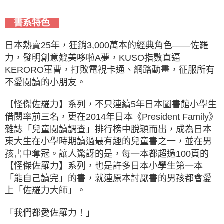
書系特色
日本熱賣25年，狂銷3,000萬本的經典角色——佐羅
力，發明創意媲美哆啦A夢，KUSO指數直逼
KERORO軍曹，打敗電視卡通、網路動畫，征服所有
不愛閱讀的小朋友。
【怪傑佐羅力】系列，不只連續5年日本圖書館小學生
借閱率前三名，更在2014年日本《President Family》
雜誌「兒童閱讀調查」排行榜中脫穎而出，成為日本
東大生在小學時期讀過最有趣的兒童書之一，並在男
孩書中奪冠。讓人驚訝的是，每一本都超過100頁的
【怪傑佐羅力】系列，也是許多日本小學生第一本
「能自己讀完」的書，就連原本討厭書的男孩都會愛
上「佐羅力大師」。
「我們都愛佐羅力！」