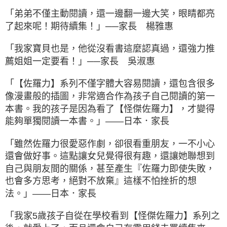
「弟弟不僅主動閱讀，還一邊翻一邊大笑，眼睛都亮
了起來呢！期待續集！」──家長 楊雅惠
「我家寶貝也是，他從沒看書這麼認真過，還強力推
薦姐姐一定要看！」──家長 吳淑惠
「【佐羅力】系列不僅字體大容易閱讀，還包含很多
像漫畫般的插圖，非常適合作為孩子自己閱讀的第一
本書。我的孩子是因為看了【怪傑佐羅力】，才變得
能夠單獨閱讀一本書。」——日本．家長
「雖然佐羅力很愛惡作劇，卻很看重朋友，一不小心
還會做好事。這點讓女兒覺得很有趣，還讓她聯想到
自己與朋友間的關係，甚至產生『佐羅力即使失敗，
也會多方思考，絕對不放棄』這樣不怕挫折的想
法。」——日本．家長
「我家5歲孩子自從在學校看到【怪傑佐羅力】系列之