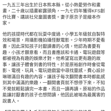
一九五三年出生於日本熊本縣。從小熱愛勞作和畫
畫，二十歲以插畫嶄露頭角，一九七四年獲得KFS創
作比賽、講談社兒童圖書獎。妻子原京子是繪本作
家。
他的孩提時代都在玩耍中度過，小學五年級就自製特
效和場景，用攝影機拍攝怪獸電影。少年時期不愛看
書，因此深知孩子討厭讀書的心情，他認為書要有
趣，小孩才願意看，而且書應該和卡通、電玩遊戲等
都被視為有趣的娛樂才對。他希望寫出更有趣的故
事，讓孩子體會到書的特性。於是原裕創作時會從電
影、電視、玩具、電玩遊戲當中尋找靈感，費心設計
琳瑯滿目有趣的內容，讓孩子每次翻閱書本時都能感
到其中滿滿的樂趣，一翻開書頁就不想停下來，不知
不覺就輕鬆讀完一本書，而且一讀再讀。原裕的作品
能讓討厭書的孩子也想閱讀，他因此被喻為最厲害的
說書人。