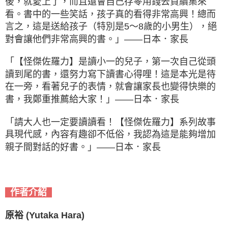
後，就愛上了，而且還會自己存零用錢去買續集來
看。書中的一些笑話，孩子真的看得非常高興！總而
言之，這是送給孩子（特別是5〜8歲的小男生），絕
對會讓他們非常高興的書。」——日本．家長
「【怪傑佐羅力】是讀小一的兒子，第一次自己從頭
讀到尾的書，還努力寫下讀書心得哩！這是本光是待
在一旁，看著兒子的表情，就會讓家長也變得快樂的
書，我鄭重推薦給大家！」——日本．家長
「請大人也一定要讀讀看！【怪傑佐羅力】系列故事
具現代感，內容有趣卻不低俗，我認為這是能夠增加
親子間對話的好書。」——日本．家長
作者介紹
原裕 (Yutaka Hara)