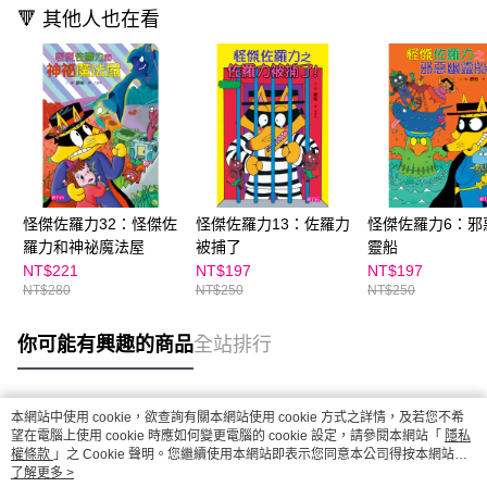
🔻 其他人也在看
怪傑佐羅力32：怪傑佐
怪傑佐羅力13：佐羅力
怪傑佐羅力6：邪
羅力和神祕魔法屋
被捕了
靈船
NT$221
NT$197
NT$197
NT$280
NT$250
NT$250
你可能有興趣的商品
全站排行
本網站中使用 cookie，欲查詢有關本網站使用 cookie 方式之詳情，及若您不希
熱門標籤
望在電腦上使用 cookie 時應如何變更電腦的 cookie 設定，請參閱本網站「
隱私
權條款
」之 Cookie 聲明。您繼續使用本網站即表示您同意本公司得按本網站使
用條款之 Cookie 聲明使用 cookie。
了解更多 >