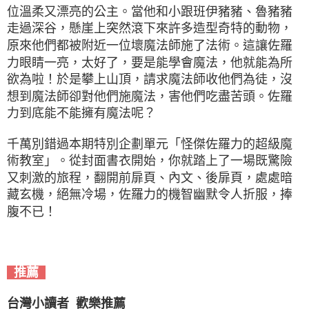
位溫柔又漂亮的公主。當他和小跟班伊豬豬、魯豬豬
走過深谷，懸崖上突然滾下來許多造型奇特的動物，
原來他們都被附近一位壞魔法師施了法術。這讓佐羅
力眼睛一亮，太好了，要是能學會魔法，他就能為所
欲為啦！於是攀上山頂，請求魔法師收他們為徒，沒
想到魔法師卻對他們施魔法，害他們吃盡苦頭。佐羅
力到底能不能擁有魔法呢？
千萬別錯過本期特別企劃單元「怪傑佐羅力的超級魔
術教室」。從封面書衣開始，你就踏上了一場既驚險
又刺激的旅程，翻開前扉頁、內文、後扉頁，處處暗
藏玄機，絕無冷場，佐羅力的機智幽默令人折服，捧
腹不已！
推薦
台灣小讀者 歡樂推薦