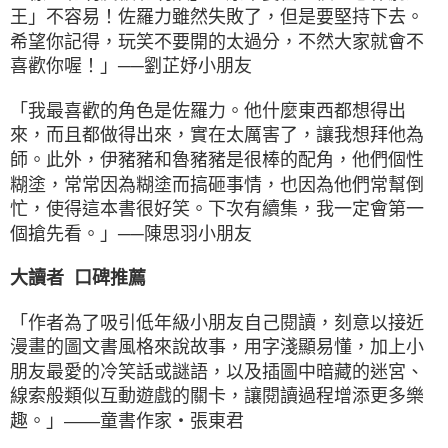
王」不容易！佐羅力雖然失敗了，但是要堅持下去。
希望你記得，玩笑不要開的太過分，不然大家就會不
喜歡你喔！」──劉芷妤小朋友
「我最喜歡的角色是佐羅力。他什麼東西都想得出
來，而且都做得出來，實在太厲害了，讓我想拜他為
師。此外，伊豬豬和魯豬豬是很棒的配角，他們個性
糊塗，常常因為糊塗而搞砸事情，也因為他們常幫倒
忙，使得這本書很好笑。下次有續集，我一定會第一
個搶先看。」──陳思羽小朋友
大讀者 口碑推薦
「作者為了吸引低年級小朋友自己閱讀，刻意以接近
漫畫的圖文書風格來說故事，用字淺顯易懂，加上小
朋友最愛的冷笑話或謎語，以及插圖中暗藏的迷宮、
線索般類似互動遊戲的關卡，讓閱讀過程增添更多樂
趣。」——童書作家‧張東君