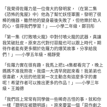
「我覺得佐羅力是一位偉大的發明家，（在第二集
《恐怖的鬼屋》中）他為了幫忙妖怪軍團，發明了很
棒的機器，雖然他的變身最後失敗了，但他樂於助人
的心，值得我們學習！」──小學二年級‧鄭羽彤
「第一集《打敗噴火龍》中對付噴火龍的武器，真讓
我笑破肚皮，原來古代對付惡龍也可以跟上時代。期
待作者能有更多關於佐羅力的爆笑故事，分享給我
們！」──小學五年級‧楊靜雯
「佐羅力實在很有趣，我馬上把1-4集都看完了，晚上
媽媽不准我熬夜，我還一大清早爬起來看！我弟弟也
很喜歡，大班的他是第一次主動念有這麼多字的書
呢！希望作者可以推出更多的作品！」──小學三年
級‧王瀚德
「我們班上常常有同學做一些稀奇古怪的事，就和你
一樣「聰明反被聰明誤」。原來要當一個「惡作劇之