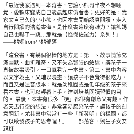
「最近我家遇到一本奇書，它讓小熊哥半夜不想睡
覺、愛賴床變成自己凌晨起床偷看書；更好的是，我
家文盲已久的小小熊，也因本書開始認真閱讀，走入
自行閱讀的浩瀚書海。是什麼書這麼有魅力？讓熊媽
自己也嚇了一跳…那就是【怪傑佐羅力】系列！」
——熊媽from小熊部落
「這套書，有幾個很棒的地方是：第一、故事情節充
滿幽默、曲折離奇、又不失為緊張的敘述，讓孩子一
直被故事吸引，一口氣看完一本書。第二、書中內容
以文字為主，又輔以漫畫，讓孩子不會覺得很吃力，
而且又是注音版本，就是幼稚園或是低年級的孩子來
看本書，也可以輕鬆上手，達到培養閱讀習慣的目
的。 最後，本書有很多「梗」都很有創意又有趣。作
者天馬行空的想法，非常容易感染孩子，讓孩子的創
意翻新。尤其書中常常有一些「新發明」的構圖，都
可以啟發孩子的思考喔！」——部落客．獨生子女安
親班