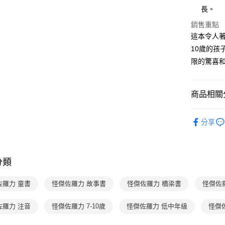
3.實際核
便利好安
長。
4.訂單成
１．簡單
消。如遇
２．便利
銷售重點
運送方式
無法說明
３．安心
這本令人著
【繳款方
付款後全
10歲的孩
1.分期款
【「AFT
醒簡訊。
每筆NT$7
１．於結帳
限的驚喜
2.透過簡
付」結帳
帳／街口支
付款後7-1
２．訂單
３．收到繳
每筆NT$7
商品相關分
【注意事
／ATM／
1.本服務
※ 請注意
國內宅配/
用戶於交
分齡推薦
絡購買商品
款買賣價
分享
先享後付
每筆NT$7
經典系列
2.基於同
※ 交易是
資料（包
是否繳費成
離島宅配
主題書單
用，由本
付客戶支
每筆NT$2
3.完整用
分類
分齡推薦
【注意事
海外包裹
１．透過由
佐羅力 童書
怪傑佐羅力 故事書
怪傑佐羅力 橋梁書
怪傑佐
交易，需
求債權轉
２．關於
佐羅力 注音
怪傑佐羅力 7-10歲
怪傑佐羅力 低中年級
怪傑
https://aft
３．未成