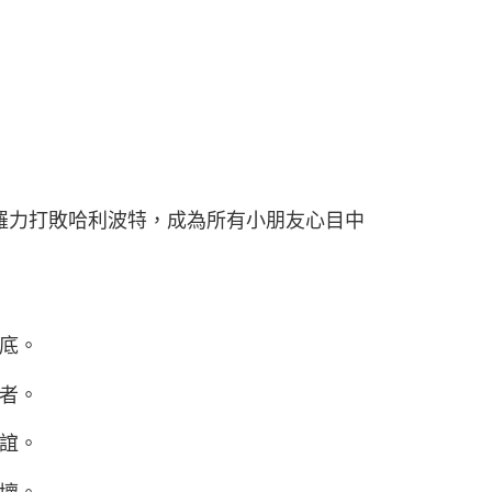
佐羅力打敗哈利波特，成為所有小朋友心目中
底。
者。
誼。