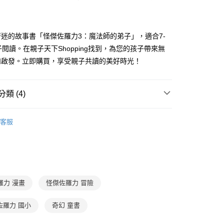
准額度、可分期數及費用金額請依後續交易確認頁面所載為準。
心！
立30分鐘內，如未前往確認交易或遇審核未通過，訂單將自動取
：不需註冊會員、不需綁卡、不需儲值。
「轉專審核」未通過狀況，表示未達大哥付你分期系統評分，恕
：只要手機號碼，簡訊認證，即可結帳。
評估內容。
：先確認商品／服務後，再付款。
迷的故事書「怪傑佐羅力3：魔法師的弟子」，適合7-
式說明】
家取貨
子閱讀。在親子天下Shopping找到，為您的孩子帶來無
項不併入電信帳單，「大哥付你分期」於每月結算日後寄送繳費提
EE先享後付」結帳流程】
0，滿NT$800(含以上)免運費
方式選擇「AFTEE先享後付」後，將跳轉至「AFTEE先享後
和啟發。立即購買，享受親子共讀的美好時光！
訊連結打開帳單後，可選擇「超商條碼／台灣大直營門市／銀行轉
頁面，進行簡訊認證並確認金額後，即可完成結帳。
付／iPASS MONEY」等通路繳費。
1取貨
成立數日內，您將收到繳費通知簡訊。
費通知簡訊後14天內，點擊此簡訊中的連結，可透過四大超商
0，滿NT$800(含以上)免運費
類 (4)
項】
網路銀行／等多元方式進行付款，方視為交易完成。
係由「台灣大哥大股份有限公司」（以下簡稱本公司）所提供，讓
：結帳手續完成當下不需立刻繳費，但若您需要取消訂單，請聯
郵寄 (不適用離島、海外及郵局i郵箱)
易時，得透過本服務購買商品或服務，並由商店將買賣／分期付
7-12歲
橋梁書/故事讀本
的店家。未經商家同意取消之訂單仍視為有效，需透過AFTEE
金債權讓與本公司後，依約使用本公司帳單繳交帳款。
客服
繳納相關費用。
0，滿NT$800(含以上)免運費
低中年級｜怪傑佐羅力 (注音、漫畫)
意付款使用「大哥付你分期」之契約關係目的，商店將以您的個人
否成功請以「AFTEE先享後付 」之結帳頁面顯示為準，若有關於
含姓名、電話或地址）提供予台灣大哥大進項蒐集、處理及利
功／繳費後需取消欲退款等相關疑問，請聯繫「AFTEE先享後
（澎湖、金門、馬祖、小琉球；不適用於郵局i郵箱）
分科學習
國文
公司與您本人進行分期帳單所需資料之確認、核對及更正。
援中心」
https://netprotections.freshdesk.com/support/home
00
戶服務條款，請詳閱以下連結：
https://oppay.tw/userRule
7-12歲
低年級童書
項】
航空運送
查看運費
恩沛科技股份有限公司提供之「AFTEE先享後付」服務完成之
羅力 漫畫
怪傑佐羅力 冒險
依本服務之必要範圍內提供個人資料，並將交易相關給付款項請
讓予恩沛科技股份有限公司。
個人資料處理事宜，請瀏覽以下網址：
佐羅力 國小
奇幻 童書
ee.tw/terms/#terms3
年的使用者請事先徵得法定代理人或監護人之同意方可使用