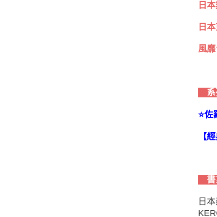
日本
日本
風靡
系
⭐️
【經
書
日本
KE