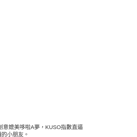
創意媲美哆啦A夢，KUSO指數直逼
讀的小朋友。