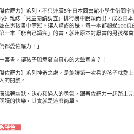
傑佐羅力】系列，不只連續5年日本圖書館小學生借閱率前三名，
mily》雜誌「兒童閱讀調查」排行榜中脫穎而出，成為
並在男孩書中奪冠。讓人驚訝的是，每一本都超過100
第一本「能自己讀完」的書，就連原本討厭書的男孩都會
們都愛佐羅力！」
一套書，讓孩子願意發自真心的大聲宣言？！
傑佐羅力】系列神奇之處，是能讓第一次看的孩子就愛上
入的閱讀。
環繞著幽默、決心和過人的勇氣，跟著佐羅力一起踏上完
閱讀的快樂，其實就是這麼簡單。
系特色