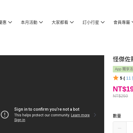
優惠
本月活動
大家都看
訂小行星
會員專屬
怪傑佐
App 獨享
5 (
11
NT$1
NT$250
數量