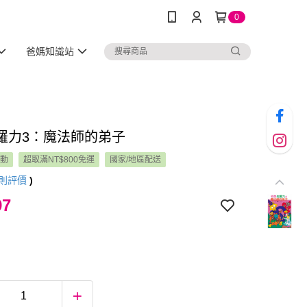
0
爸媽知識站
羅力3：魔法師的弟子
活動
超取滿NT$800免運
國家/地區配送
則評價
)
97