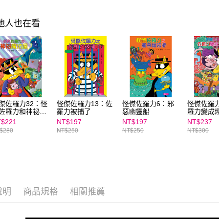
「AFTE
任。
其他人也在看
４．使用「
即時審查
結果請求
５．嚴禁
形，恩沛
動。
傑佐羅力32：怪
怪傑佐羅力13：佐
怪傑佐羅力6：邪
怪傑佐羅力
佐羅力和神祕魔
羅力被捕了
惡幽靈船
羅力變成
屋
$221
NT$197
NT$197
NT$237
$280
NT$250
NT$250
NT$300
說明
商品規格
相關推薦