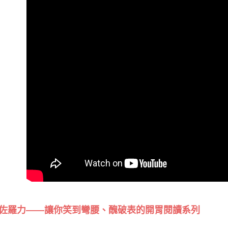
佐羅力——讓你笑到彎腰、醜破表的開胃閱讀系列