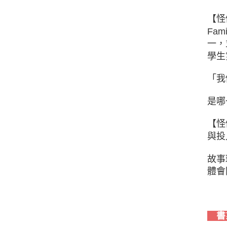
【怪
Fa
一，
學生
「我
是哪
【怪
與投
故事
體會
書