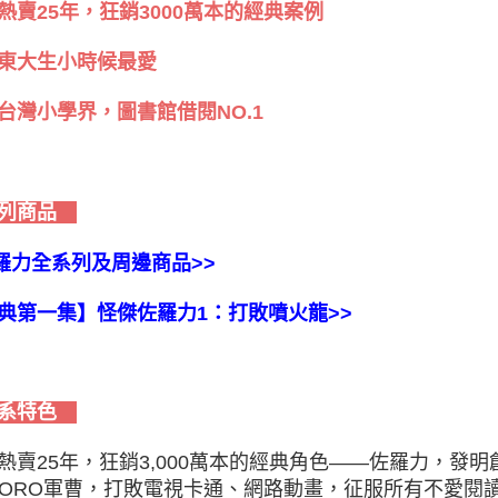
熱賣25年，狂銷3000萬本的經典案例
東大生小時候最愛
台灣小學界，圖書館借閱NO.1
列商品
佐羅力全系列及周邊商品>>
典第一集】怪傑佐羅力1：打敗噴火龍>>
系特色
熱賣25年，狂銷3,000萬本的經典角色——佐羅力，發明
RORO軍曹，打敗電視卡通、網路動畫，征服所有不愛閱