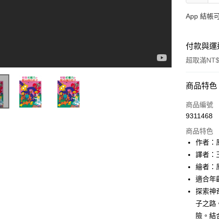
App 結
付款與運
超取滿NT$
付款方式
商品特色
信用卡一
商品編號
9311468
LINE Pay
商品特色
Apple Pay
作者：原裕
譯者：
大哥付你
繪者：原裕
相關說明
【大哥付
適合年齡
AFTEE先
1.本服務
探索神
2.付款方
相關說明
子之路
流程，驗
【關於「A
ATM付款
完成交易
險。結
AFTEE