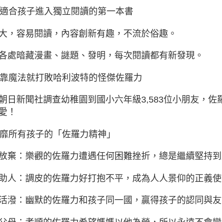
 最適合孩子進入獨立閱讀的第一本書
大，容易閱讀，內容創新有趣，不流於俗趣。
各處暗藏漫畫、謎題、發明，每次閱讀都有新發現。
 不靠魔法就打敗哈利波特的怪傑佐羅力
朝日新聞社調查幼稚園到國小六年級3,583位小朋友，
愛！
 風靡所有孩子的「佐羅力精神」
放棄：樂觀的佐羅力遭遇任何困難挫折，總是繼續堅持到
助人：調皮的佐羅力好打抱不平，成為人人景仰的正義使
活潑：幽默的佐羅力和孩子同一國，贏得孩子的認同與友