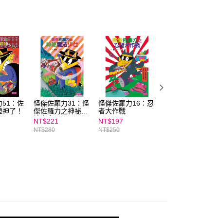
E先享後付」，若未經同意申辦者引起之損失，本公司不負相關責
AFTEE先享後付」時，將依據個別帳號之用戶狀況，依本公司
核予不同之上限額度；若仍有額度不足之情形，本公司將視審查
用戶進行身份認證。
一人註冊多個帳號或使用他人資訊註冊。若發現惡意使用之情
科技股份有限公司將有權停止該用戶之使用額度並採取法律行
51：佐
怪傑佐羅力31：怪
怪傑佐羅力16：忍
怪傑佐羅力15：
燈神了！
傑佐羅力之神祕魔
者大作戰
怪大作戰
法少女
NT$221
NT$197
NT$197
NT$280
NT$250
NT$250