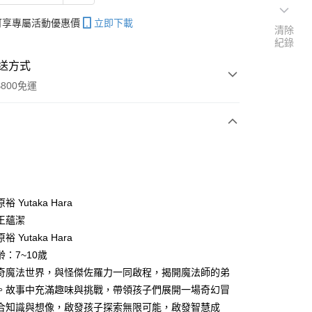
帳可享專屬活動優惠價
立即下載
清除
紀錄
送方式
800免運
次付款
 Yutaka Hara
王蘊潔
分期
 Yutaka Hara
你分期使用說明】
：7~10歲
享後付
由台灣大哥大提供，台灣大哥大用戶可立即使用無須另外申請。
奇魔法世界，與怪傑佐羅力一同啟程，揭開魔法師的弟
式選擇「大哥付你分期」，訂單成立後會自動跳轉到大哥付的交易
。故事中充滿趣味與挑戰，帶領孩子們展開一場奇幻冒
證手機門號後，選擇欲分期的期數、繳款截止日，確認付款後即
FTEE先享後付」】
。
合知識與想像，啟發孩子探索無限可能，啟發智慧成
先享後付是「在收到商品之後才付款」的支付方式。 讓您購物簡單