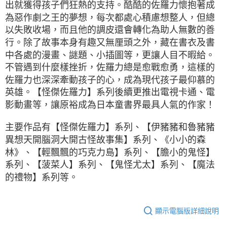
出就獲得孩子們狂熱的支持。酷酷的佐羅力懷抱著成
為惡作劇之王的夢想，每次都處心積慮想整人，但總
以失敗收場，而且他的調皮還會轉化為助人無數的善
行。除了故事本身有趣又無厘頭之外，藏在書衣及書
中各處的漫畫、謎題、小插圖等，更讓人目不暇給。
不管遇到什麼樣挫折，佐羅力總是愈戰愈勇，這樣的
佐羅力也深深牽動孩子的心，成為現代孩子最仰慕的
英雄。【怪傑佐羅力】系列後續更推出電視卡通、電
影動畫等，讓原裕成為日本童書界最具人氣的作家！
主要作品有【怪傑佐羅力】系列、【伊豬豬和魯豬豬
異想天開腦洞大開古怪故事集】系列、
《小小的森
林》、【輕飄飄的巧克力島】系列、【膽小的鬼怪】
系列、【菠菜人】系列、【鬼怪尤太】系列、【魔法
的禮物】系列等。
顯示電腦版詳細說明