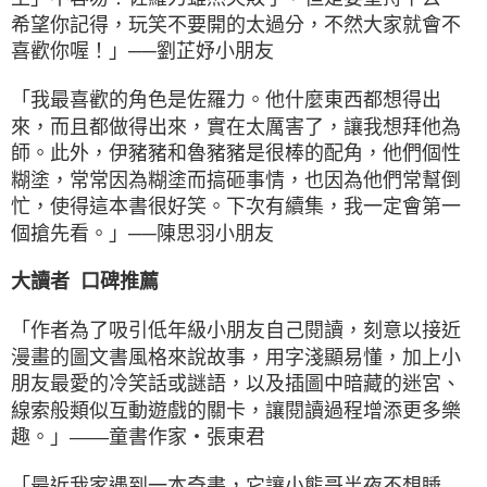
希望你記得，玩笑不要開的太過分，不然大家就會不
喜歡你喔！」──劉芷妤小朋友
「我最喜歡的角色是佐羅力。他什麼東西都想得出
來，而且都做得出來，實在太厲害了，讓我想拜他為
師。此外，伊豬豬和魯豬豬是很棒的配角，他們個性
糊塗，常常因為糊塗而搞砸事情，也因為他們常幫倒
忙，使得這本書很好笑。下次有續集，我一定會第一
個搶先看。」──陳思羽小朋友
大讀者 口碑推薦
「作者為了吸引低年級小朋友自己閱讀，刻意以接近
漫畫的圖文書風格來說故事，用字淺顯易懂，加上小
朋友最愛的冷笑話或謎語，以及插圖中暗藏的迷宮、
線索般類似互動遊戲的關卡，讓閱讀過程增添更多樂
趣。」——童書作家‧張東君
「最近我家遇到一本奇書，它讓小熊哥半夜不想睡