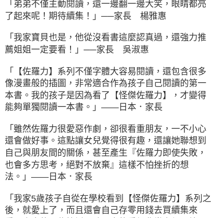
「弟弟不僅主動閱讀，還一邊翻一邊大笑，眼睛都亮
了起來呢！期待續集！」──家長 楊雅惠
「我家寶貝也是，他從沒看書這麼認真過，還強力推
薦姐姐一定要看！」──家長 吳淑惠
「【佐羅力】系列不僅字體大容易閱讀，還包含很多
像漫畫般的插圖，非常適合作為孩子自己閱讀的第一
本書。我的孩子是因為看了【怪傑佐羅力】，才變得
能夠單獨閱讀一本書。」——日本．家長
「雖然佐羅力很愛惡作劇，卻很看重朋友，一不小心
還會做好事。這點讓女兒覺得很有趣，還讓她聯想到
自己與朋友間的關係，甚至產生『佐羅力即使失敗，
也會多方思考，絕對不放棄』這樣不怕挫折的想
法。」——日本．家長
「我家5歲孩子自從在學校看到【怪傑佐羅力】系列之
後，就愛上了，而且還會自己存零用錢去買續集來