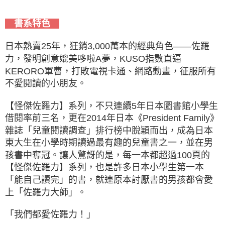
書系特色
日本熱賣25年，狂銷3,000萬本的經典角色——佐羅
力，發明創意媲美哆啦A夢，KUSO指數直逼
KERORO軍曹，打敗電視卡通、網路動畫，征服所有
不愛閱讀的小朋友。
【怪傑佐羅力】系列，不只連續5年日本圖書館小學生
借閱率前三名，更在2014年日本《President Family》
雜誌「兒童閱讀調查」排行榜中脫穎而出，成為日本
東大生在小學時期讀過最有趣的兒童書之一，並在男
孩書中奪冠。讓人驚訝的是，每一本都超過100頁的
【怪傑佐羅力】系列，也是許多日本小學生第一本
「能自己讀完」的書，就連原本討厭書的男孩都會愛
上「佐羅力大師」。
「我們都愛佐羅力！」