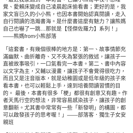
覺、愛賴床變成自己凌晨起床偷看書；更好的是，我
家文盲已久的小小熊，也因本書開始認真閱讀，走入
自行閱讀的浩瀚書海。是什麼書這麼有魅力？讓熊媽
自己也嚇了一跳…那就是【怪傑佐羅力】系列！」
——熊媽from小熊部落
「這套書，有幾個很棒的地方是：第一、故事情節充
滿幽默、曲折離奇、又不失為緊張的敘述，讓孩子一
直被故事吸引，一口氣看完一本書。第二、書中內容
以文字為主，又輔以漫畫，讓孩子不會覺得很吃力，
而且又是注音版本，就是幼稚園或是低年級的孩子來
看本書，也可以輕鬆上手，達到培養閱讀習慣的目
的。 最後，本書有很多「梗」都很有創意又有趣。作
者天馬行空的想法，非常容易感染孩子，讓孩子的創
意翻新。尤其書中常常有一些「新發明」的構圖，都
可以啟發孩子的思考喔！」——部落客．獨生子女安
親班