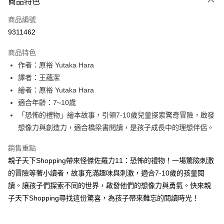
商品特色
信用卡一次付款
商品編號
LINE Pay
9311462
Apple Pay
商品特色
大哥付你分期
作者：原裕 Yutaka Hara
相關說明
譯者：王蘊潔
【大哥付你分期使用說明】
繪者：原裕 Yutaka Hara
AFTEE先享後付
1.本服務由台灣大哥大提供，台灣大哥大用戶可立即使用無須另外申請。
適合年齡：7~10歲
2.付款方式選擇「大哥付你分期」，訂單成立後會自動跳轉到大哥付的交易
相關說明
流程，驗證手機門號後，選擇欲分期的期數、繳款截止日，確認付款後即完
「恐怖的禮物」繪本故事，引領7-10歲兒童探索驚奇冒險，啟發
【關於「AFTEE先享後付」】
成交易。
ATM付款
AFTEE先享後付是「在收到商品之後才付款」的支付方式。 讓您購物簡單
想像力與創造力，適合橋梁書閱讀，是孩子成長中的理想伴侶。
3.實際核准額度、可分期數及費用金額請依後續交易確認頁面所載為準。
便利好安心！
4.訂單成立30分鐘內，如未前往確認交易或遇審核未通過，訂單將自動取
１．簡單：不需註冊會員、不需綁卡、不需儲值。
銷售重點
運送方式
消。如遇「轉專審核」未通過狀況，表示未達大哥付你分期系統評分，恕無
２．便利：只要手機號碼，簡訊認證，即可結帳。
法說明評估內容。
親子天下Shopping帶來怪傑佐羅力11：恐怖的禮物！一場驚險刺激
３．安心：先確認商品／服務後，再付款。
付款後全家取貨
【繳款方式說明】
的冒險等著小讀者，故事充滿趣味與刺激，適合7-10歲的孩童閱
1.分期款項不併入電信帳單，「大哥付你分期」於每月結算日後寄送繳費提
每筆NT$70，滿NT$800(含以上)免運費
【「AFTEE先享後付」結帳流程】
讀。讓孩子們探索不同的世界，啟發他們的想像力與勇氣。快來親
醒簡訊。
１．於結帳方式選擇「AFTEE先享後付」後，將跳轉至「AFTEE先享後付」
2.透過簡訊連結打開帳單後，可選擇「超商條碼／台灣大直營門市／銀行轉
付款後7-11取貨
子天下Shopping尋找這份驚喜，為孩子帶來難忘的閱讀時光！
結帳頁面，進行簡訊認證並確認金額後，即可完成結帳。
帳／街口支付／iPASS MONEY」等通路繳費。
２．訂單成立數日內，您將收到繳費通知簡訊。
每筆NT$70，滿NT$800(含以上)免運費
３．收到繳費通知簡訊後14天內，點擊此簡訊中的連結，可透過四大超商／
【注意事項】