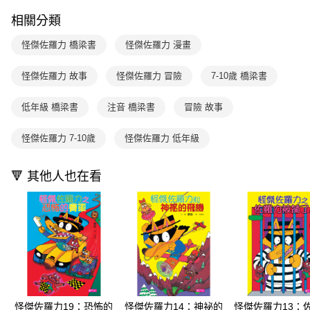
ATM／網路銀行／等多元方式進行付款，方視為交易完成。
國內宅配/郵寄 (不適用離島、海外及郵局i郵箱)
1.本服務係由「台灣大哥大股份有限公司」（以下簡稱本公司）所提供，讓
※ 請注意：結帳手續完成當下不需立刻繳費，但若您需要取消訂單，請聯絡
相關分類
用戶於交易時，得透過本服務購買商品或服務，並由商店將買賣／分期付款
每筆NT$70，滿NT$800(含以上)免運費
購買商品的店家。未經商家同意取消之訂單仍視為有效，需透過AFTEE先享
買賣價金債權讓與本公司後，依約使用本公司帳單繳交帳款。
後付繳納相關費用。
怪傑佐羅力 橋梁書
怪傑佐羅力 漫畫
2.基於同意付款使用「大哥付你分期」之契約關係目的，商店將以您的個人
離島宅配（澎湖、金門、馬祖、小琉球；不適用於郵局i郵箱）
※ 交易是否成功請以「AFTEE先享後付 」之結帳頁面顯示為準，若有關於
資料（包含姓名、電話或地址）提供予台灣大哥大進項蒐集、處理及利用，
是否繳費成功／繳費後需取消欲退款等相關疑問，請聯繫「AFTEE先享後付
每筆NT$200
由本公司與您本人進行分期帳單所需資料之確認、核對及更正。
怪傑佐羅力 故事
怪傑佐羅力 冒險
7-10歲 橋梁書
客戶支援中心」
https://netprotections.freshdesk.com/support/home
3.完整用戶服務條款，請詳閱以下連結：
https://oppay.tw/userRule
海外包裹航空運送
查看運費
【注意事項】
低年級 橋梁書
注音 橋梁書
冒險 故事
１．透過由恩沛科技股份有限公司提供之「AFTEE先享後付」服務完成之交
易，需依本服務之必要範圍內提供個人資料，並將交易相關給付款項請求債
怪傑佐羅力 7-10歲
怪傑佐羅力 低年級
權轉讓予恩沛科技股份有限公司。
２．關於個人資料處理事宜，請瀏覽以下網址：
https://aftee.tw/terms/#terms3
🔻 其他人也在看
３．未成年的使用者請事先徵得法定代理人或監護人之同意方可使用
「AFTEE先享後付」，若未經同意申辦者引起之損失，本公司不負相關責
任。
４．使用「AFTEE先享後付」時，將依據個別帳號之用戶狀況，依本公司即
時審查核予不同之上限額度；若仍有額度不足之情形，本公司將視審查結果
請求用戶進行身份認證。
５．嚴禁一人註冊多個帳號或使用他人資訊註冊。若發現惡意使用之情形，
恩沛科技股份有限公司將有權停止該用戶之使用額度並採取法律行動。
怪傑佐羅力19：恐怖的
怪傑佐羅力14：神祕的
怪傑佐羅力13：