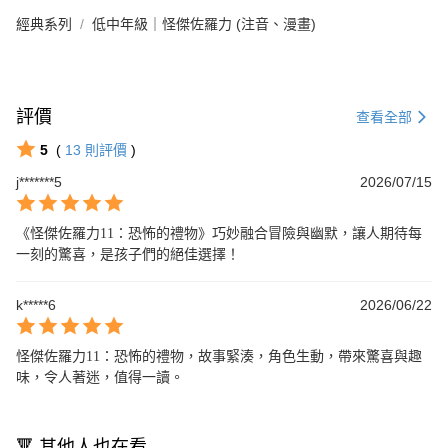
經典系列
低中年級｜怪傑佐羅力 (注音、漫畫)
評價
查看全部
5
(
13
則評價
)
j*******5
2026/07/15
《怪傑佐羅力11：恐怖的禮物》巧妙融合冒險與幽默，讓人期待每
一刻的驚喜，是孩子們的絕佳選擇！
k*****6
2026/06/22
怪傑佐羅力11：恐怖的禮物，故事緊湊，角色生動，帶來驚喜與趣
味，令人著迷，值得一讀。
🔻 其他人也在看