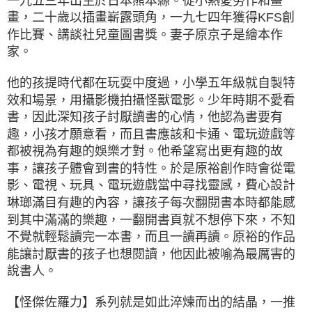
一九五三年出生於日本熊本縣。從小熱愛勞作和畫
畫，二十歲以插畫嶄露頭角，一九七四年獲得KFS創
作比賽、講談社兒童圖書獎。妻子原京子是繪本作
家。
他的孩提時代都在玩耍中度過，小學五年級就自製特
效和場景，用攝影機拍攝怪獸電影。少年時期不愛看
書，因此深知孩子討厭讀書的心情，他認為書要有
趣，小孩才願意看，而且書應該和卡通、電玩遊戲等
都被視為有趣的娛樂才對。他希望寫出更有趣的故
事，讓孩子體會到書的特性。於是原裕創作時會從電
影、電視、玩具、電玩遊戲當中尋找靈感，費心設計
琳瑯滿目有趣的內容，讓孩子每次翻閱書本時都能感
到其中滿滿的樂趣，一翻開書頁就不想停下來，不知
不覺就輕鬆讀完一本書，而且一讀再讀。原裕的作品
能讓討厭書的孩子也想閱讀，他因此被喻為最厲害的
說書人。
【怪傑佐羅力】系列就是如此淬煉而出的結晶，一推