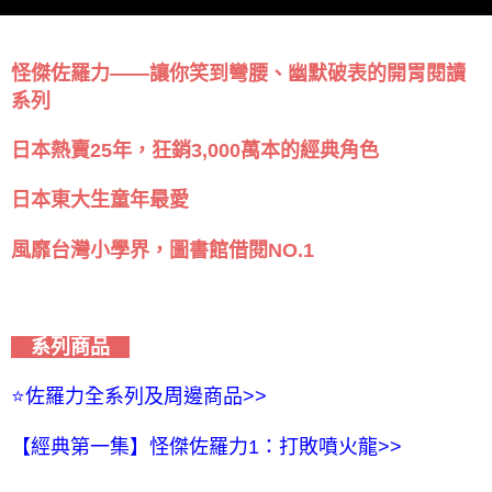
怪傑佐羅力——讓你笑到彎腰、幽默破表的開胃閱讀
系列
日本熱賣25年，狂銷3,000萬本的經典角色
日本東大生童年最愛
風靡台灣小學界，圖書館借閱NO.1
系列商品
⭐️佐羅力全系列及周邊商品>>
【經典第一集】怪傑佐羅力1：打敗噴火龍>>