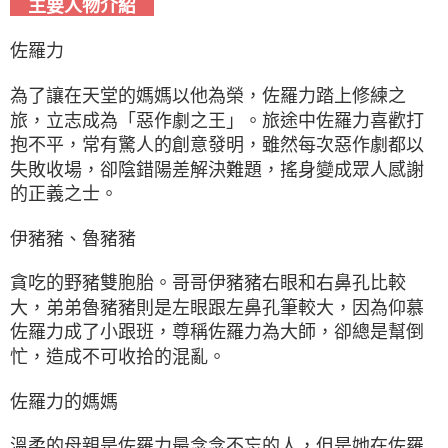
主要人物介紹
佐羅力
為了讓在天堂的媽媽以他為榮，佐羅力踏上修練之
旅，立志成為「惡作劇之王」。旅途中佐羅力喜歡打
抱不平，常有驚人的創意發明，雖然每次惡作劇都以
失敗收場，卻陰錯陽差解決難題，搖身變成眾人感謝
的正義之士。
伊豬豬、魯豬豬
貪吃的野豬雙胞胎。哥哥伊豬豬右眼和右鼻孔比較
大，弟弟魯豬豬則是左眼跟左鼻孔筆較大，因為仰慕
佐羅力成了小跟班，尊稱佐羅力為大師，卻總是幫倒
忙，造成不可收拾的混亂。
佐羅力的媽媽
溫柔的母親是佐羅力最念念不忘的人，但是她在佐羅