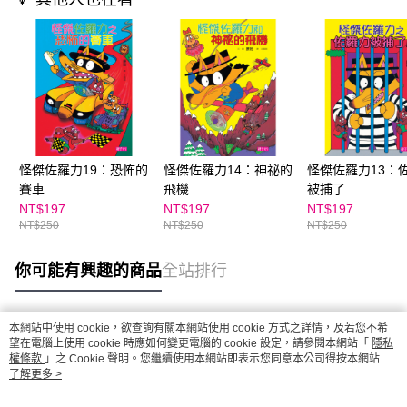
怪傑佐羅力19：恐怖的
怪傑佐羅力14：神祕的
怪傑佐羅力13：
賽車
飛機
被捕了
NT$197
NT$197
NT$197
NT$250
NT$250
NT$250
你可能有興趣的商品
全站排行
本網站中使用 cookie，欲查詢有關本網站使用 cookie 方式之詳情，及若您不希
熱門標籤
望在電腦上使用 cookie 時應如何變更電腦的 cookie 設定，請參閱本網站「
隱私
權條款
」之 Cookie 聲明。您繼續使用本網站即表示您同意本公司得按本網站使
用條款之 Cookie 聲明使用 cookie。
了解更多 >