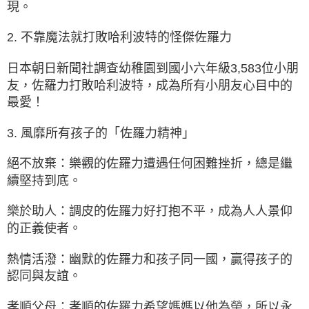
現。
2. 不靠魔法就打敗哈利波特的怪傑佐羅力
日本朝日新聞社調查幼稚園到國小六年級3,583位小朋
友，佐羅力打敗哈利波特，成為所有小朋友心目中的
最愛！
3. 風靡所有孩子的「佐羅力精神」
絕不放棄：樂觀的佐羅力遭遇任何困難挫折，總是繼
續堅持到底。
樂於助人：調皮的佐羅力好打抱不平，成為人人景仰
的正義使者。
熱情活潑：幽默的佐羅力和孩子同一國，贏得孩子的
認同與友誼。
孝順父母：孝順的佐羅力希望媽媽以他為榮，所以永