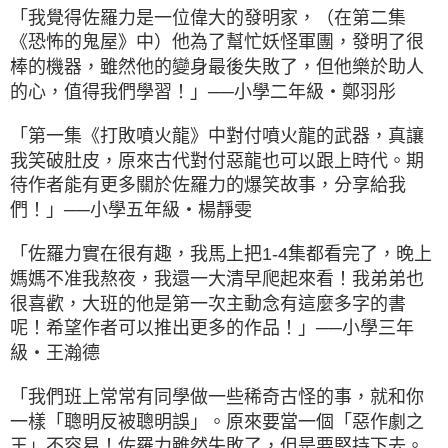
「我覺得佐羅力是一位偉大的發明家，（在第二集
《恐怖的鬼屋》中）他為了幫忙妖怪軍團，發明了很
棒的機器，雖然他的變身最後失敗了，但他樂於助人
的心，值得我們學習！」──小學二年級‧鄭羽彤
「第一集《打敗噴火龍》中對付噴火龍的武器，真讓
我笑破肚皮，原來古代對付惡龍也可以跟上時代。期
待作者能有更多關於佐羅力的爆笑故事，分享給我
們！」──小學五年級‧楊靜雯
「佐羅力實在很有趣，我馬上把1-4集都看完了，晚上
媽媽不准我熬夜，我還一大清早爬起來看！我弟弟也
很喜歡，大班的他是第一次主動念有這麼多字的書
呢！希望作者可以推出更多的作品！」──小學三年
級‧王瀚德
「我們班上常常有同學做一些稀奇古怪的事，就和你
一樣「聰明反被聰明誤」。原來要當一個「惡作劇之
王」不容易！佐羅力雖然失敗了，但是要堅持下去。