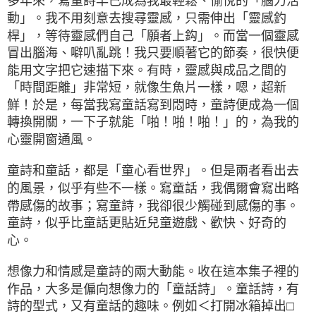
多年來，寫童詩早已成為我最輕鬆、愉悅的「腦力活
動」。我不用刻意去搜尋靈感，只需伸出「靈感釣
桿」，等待靈感們自己「願者上鈎」。而當一個靈感
冒出腦海、噼叭亂跳！我只要順著它的節奏，很快便
能用文字把它速描下來。有時，靈感與成品之間的
「時間距離」非常短，就像生魚片一樣，嗯，超新
鮮！於是，每當我寫童話寫到悶時，童詩便成為一個
轉換開關，一下子就能「啪！啪！啪！」的，為我的
心靈開窗通風。
童詩和童話，都是「童心看世界」。但是兩者看出去
的風景，似乎有些不一樣。寫童話，我偶爾會寫出略
帶感傷的故事；寫童詩，我卻很少觸碰到感傷的事。
童詩，似乎比童話更貼近兒童遊戲、歡快、好奇的
心。
想像力和情感是童詩的兩大動能。收在這本集子裡的
作品，大多是偏向想像力的「童話詩」。童話詩，有
詩的型式，又有童話的趣味。例如＜打開冰箱掉出□