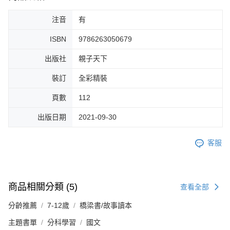
注音
有
ISBN
9786263050679
出版社
親子天下
裝訂
全彩精裝
頁數
112
出版日期
2021-09-30
客服
商品相關分類 (5)
查看全部
分齡推薦
7-12歲
橋梁書/故事讀本
主題書單
分科學習
國文