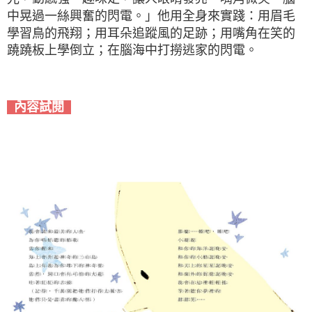
中晃過一絲興奮的閃電。」他用全身來實踐：用眉毛
學習鳥的飛翔；用耳朵追蹤風的足跡；用嘴角在笑的
蹺蹺板上學倒立；在腦海中打撈逃家的閃電。
內容試閱