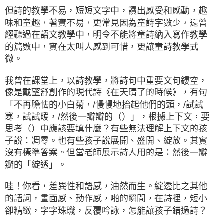
但詩的教學不易，短短文字中，讀出感受和感動，趣
味和童趣，著實不易，更常見因為童詩字數少，還曾
經聽過在語文教學中，明令不能將童詩納入寫作教學
的篇數中，實在太叫人感到可惜，更讓童詩教學式
微。
我曾在課堂上，以詩教學，將詩句中重要文句鏤空，
像是戴望舒創作的現代詩《在天晴了的時候》，有句
「不再膽怯的小白菊，/慢慢地抬起他們的頭，/試試
寒，試試暖，/然後一瓣瓣的（）」，根據上下文，要
思考（）中應該要填什麼？有些無法理解上下文的孩
子說：凋零。也有些孩子說展開、盛開、綻放。其實
沒有標準答案。但當老師展示詩人用的是：然後一瓣
瓣的「綻透」。
哇！你看，差異性和語感，油然而生。綻透比之其他
的語詞，畫面感、動作感，啪的瞬間，在詩裡，短小
卻精緻，字字珠璣，反覆吟詠，怎能讓孩子錯過詩？