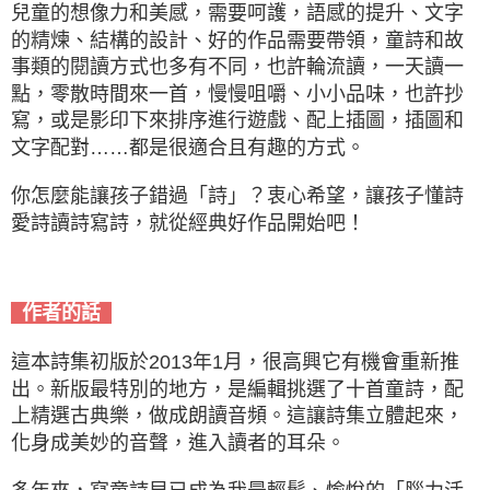
兒童的想像力和美感，需要呵護，語感的提升、文字
的精煉、結構的設計、好的作品需要帶領，童詩和故
事類的閱讀方式也多有不同，也許輪流讀，一天讀一
點，零散時間來一首，慢慢咀嚼、小小品味，也許抄
寫，或是影印下來排序進行遊戲、配上插圖，插圖和
文字配對……都是很適合且有趣的方式。
你怎麼能讓孩子錯過「詩」？衷心希望，讓孩子懂詩
愛詩讀詩寫詩，就從經典好作品開始吧！
作者的話
這本詩集初版於2013年1月，很高興它有機會重新推
出。新版最特別的地方，是編輯挑選了十首童詩，配
上精選古典樂，做成朗讀音頻。這讓詩集立體起來，
化身成美妙的音聲，進入讀者的耳朵。