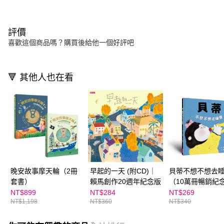
評價
喜歡這個商品嗎？購買後給他一個好評吧
🔻 其他人也在看
晚安故事摩天輪（2冊
早起的一天 (附CD)｜
貝蒂不想不想去
套書）
賴馬創作20週年紀念版
（10萬冊暢銷紀
NT$899
NT$284
NT$269
NT$1,198
NT$360
NT$340