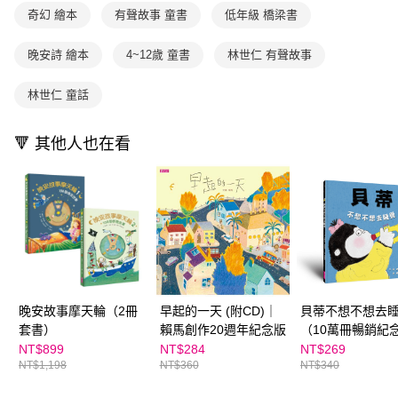
離島宅配（澎湖、金門、馬祖、小琉球；不適用於郵局i郵箱）
※ 交易是否成功請以「AFTEE先享後付 」之結帳頁面顯示為準，若有關於
資料（包含姓名、電話或地址）提供予台灣大哥大進項蒐集、處理及利用，
奇幻 繪本
有聲故事 童書
低年級 橋梁書
是否繳費成功／繳費後需取消欲退款等相關疑問，請聯繫「AFTEE先享後付
每筆NT$200
由本公司與您本人進行分期帳單所需資料之確認、核對及更正。
客戶支援中心」
https://netprotections.freshdesk.com/support/home
3.完整用戶服務條款，請詳閱以下連結：
https://oppay.tw/userRule
晚安詩 繪本
4~12歲 童書
林世仁 有聲故事
海外包裹航空運送
查看運費
【注意事項】
１．透過由恩沛科技股份有限公司提供之「AFTEE先享後付」服務完成之交
林世仁 童話
易，需依本服務之必要範圍內提供個人資料，並將交易相關給付款項請求債
權轉讓予恩沛科技股份有限公司。
２．關於個人資料處理事宜，請瀏覽以下網址：
🔻 其他人也在看
https://aftee.tw/terms/#terms3
３．未成年的使用者請事先徵得法定代理人或監護人之同意方可使用
「AFTEE先享後付」，若未經同意申辦者引起之損失，本公司不負相關責
任。
４．使用「AFTEE先享後付」時，將依據個別帳號之用戶狀況，依本公司即
時審查核予不同之上限額度；若仍有額度不足之情形，本公司將視審查結果
請求用戶進行身份認證。
５．嚴禁一人註冊多個帳號或使用他人資訊註冊。若發現惡意使用之情形，
恩沛科技股份有限公司將有權停止該用戶之使用額度並採取法律行動。
晚安故事摩天輪（2冊
早起的一天 (附CD)｜
貝蒂不想不想去
套書）
賴馬創作20週年紀念版
（10萬冊暢銷紀
NT$899
NT$284
NT$269
NT$1,198
NT$360
NT$340