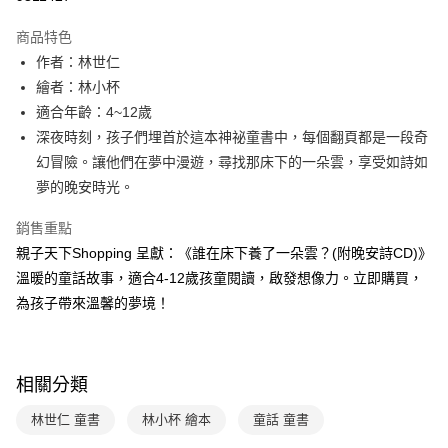
Apple Pay
商品特色
大哥付你分期
作者：林世仁
相關說明
繪者：林小杯
【大哥付你分期使用說明】
適合年齡：4~12歲
AFTEE先享後付
1.本服務由台灣大哥大提供，台灣大哥大用戶可立即使用無須另外申請。
深夜時刻，孩子們埋首於這本神祕童書中，每個翻頁都是一段奇
2.付款方式選擇「大哥付你分期」，訂單成立後會自動跳轉到大哥付的交易
相關說明
流程，驗證手機門號後，選擇欲分期的期數、繳款截止日，確認付款後即完
幻冒險。讓他們在夢中漫遊，尋找那床下的一朵雲，享受如詩如
【關於「AFTEE先享後付」】
成交易。
ATM付款
AFTEE先享後付是「在收到商品之後才付款」的支付方式。 讓您購物簡單
夢的晚安時光。
3.實際核准額度、可分期數及費用金額請依後續交易確認頁面所載為準。
便利好安心！
4.訂單成立30分鐘內，如未前往確認交易或遇審核未通過，訂單將自動取
１．簡單：不需註冊會員、不需綁卡、不需儲值。
銷售重點
運送方式
消。如遇「轉專審核」未通過狀況，表示未達大哥付你分期系統評分，恕無
２．便利：只要手機號碼，簡訊認證，即可結帳。
法說明評估內容。
親子天下Shopping 呈獻：《誰在床下養了一朵雲？(附晚安詩CD)》
３．安心：先確認商品／服務後，再付款。
付款後全家取貨｜8/8-8/14運費優惠，結帳滿499即享免運。
【繳款方式說明】
溫暖的童話故事，適合4-12歲孩童閱讀，啟發想像力。立即購買，
1.分期款項不併入電信帳單，「大哥付你分期」於每月結算日後寄送繳費提
每筆NT$70，滿NT$499(含以上)免運費
【「AFTEE先享後付」結帳流程】
為孩子帶來溫馨的夢境！
醒簡訊。
１．於結帳方式選擇「AFTEE先享後付」後，將跳轉至「AFTEE先享後付」
2.透過簡訊連結打開帳單後，可選擇「超商條碼／台灣大直營門市／銀行轉
付款後7-11取貨
結帳頁面，進行簡訊認證並確認金額後，即可完成結帳。
帳／街口支付／iPASS MONEY」等通路繳費。
２．訂單成立數日內，您將收到繳費通知簡訊。
每筆NT$70，滿NT$800(含以上)免運費
３．收到繳費通知簡訊後14天內，點擊此簡訊中的連結，可透過四大超商／
【注意事項】
相關分類
ATM／網路銀行／等多元方式進行付款，方視為交易完成。
國內宅配/郵寄 (不適用離島、海外及郵局i郵箱)
1.本服務係由「台灣大哥大股份有限公司」（以下簡稱本公司）所提供，讓
※ 請注意：結帳手續完成當下不需立刻繳費，但若您需要取消訂單，請聯絡
用戶於交易時，得透過本服務購買商品或服務，並由商店將買賣／分期付款
每筆NT$70，滿NT$800(含以上)免運費
購買商品的店家。未經商家同意取消之訂單仍視為有效，需透過AFTEE先享
林世仁 童書
林小杯 繪本
童話 童書
買賣價金債權讓與本公司後，依約使用本公司帳單繳交帳款。
後付繳納相關費用。
2.基於同意付款使用「大哥付你分期」之契約關係目的，商店將以您的個人