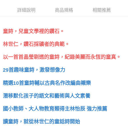
詳細說明
商品規格
相關推薦
童詩，兒童文學裡的鑽石。
林世仁，鑽石採礦者的典範。
以一首首晶瑩剔透的童詩，紀錄美麗而永恆的童真。
29首趣味童詩，激發想像力
精選10首童詩輔以古典名作改編曲襯樂
潛移默化孩子的語文和藝術與人文素養
國小教師、大人物教育類得主林怡辰 強力推薦
讀童詩，就從林世仁的童話詩開始