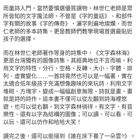
而童詩入門，當然要慎選優質讀物，林世仁老師是眾
所皆知的文字魔法師，不管是《字的童話》、和部件
字有關的故事《字的傳奇》、灑字則遍地燦爛，而世
仁老師的多本詩集，更是教師們教學現場首選最貼近
孩子的選擇。
而在林世仁老師著作等身的詩集中，《文字森林海》
更是台灣獨有的圖像詩集，其經典地位不言而喻，利
用文字的特性，分行、空格、反轉、大小、字體、排
列、虛實變化……一首詩竟然也可以是一幅畫，實在
太適合低年級孩子充滿想像趣味的來玩詩，利用文字
堆砌、方塊字，變成一幅幅創意無限、詩就是畫、畫
就是詩的詩作。這本書不僅可以從左翻到詩海裡悠
遊，也可以從右翻，到文字森林徜徉，有文字、有音
樂性、還有以字為結構的圖像；可以讀、可以看、可
以玩、還可以仿作和哈哈大笑！
讀完之後，還可以銜接到《誰在床下養了一朵雲?》，