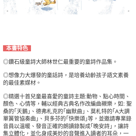
本書特色
◎鑽石級童詩大師林世仁最重要的童詩作品集。
◎想像力大爆發的童話詩，是培養幼齡孩子語文素養
的最佳素媒材。
◎精選十首兒童最喜愛的童詩主題:動物、點心時間、
顏色、心情等，輔以經典古典名作改編曲襯樂，如: 聖
桑的｢天鵝｣、德弗札克的｢幽默曲｣、莫札特的｢A大調
單簧管協奏曲｣、貝多芬的｢快樂頌｣等，並邀請專業錄
音員以溫暖、發音正確的朗讀錄製成｢晚安詩｣，讓詩
集立體化，並化身成美妙的音聲進入讀者的耳朵，一