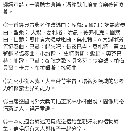
邊讀童詩，一邊聽古典樂，潛移默化培養音樂藝術素
養。
◎十首經典古典名作改編曲：序幕:艾爾加：謎語變奏
曲、聖桑： 天鵝、葛利格：清晨、德弗札克：幽默
曲、巴赫：無伴奏大提琴組曲、莫札特：A 大調單簧
管協奏曲、巴赫：醒來吧，長夜已盡、莫札特：第 21
號鋼琴協奏曲、小約翰 ‧ 史特勞斯：蝙蝠、奧芬巴
赫：船歌、巴赫：G 弦之歌、貝多芬：快樂頌、帕海
貝爾：卡農、布拉姆斯：搖籃曲
◎題材小從人我，大至蒼芎宇宙，培養多領域的思考
力和探索世界的能力。
◎由屢獲國內外大獎的插畫家林小杯繪製，圖像風格
清新動人，饒富童趣。
◎一本最適合詩迷蒐藏或送禮給至親好友的禮物詩
集，值得所有大人與孩子一起分享。