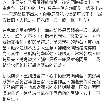
＞，我便請出了電腦裡的符號，讓它們擔綱演出、客
串角色。題目中的「□」只是一個方塊圖像，唸不出來
──而既然唸不出來，你要怎麼唸它便都可以了！（最
方便的，大概是把它唸成「方」或「框」吧？）
在兒童文學的類型中，童詩始終是最弱的一環。寫的
人少，讀的人不多，出版社也對它「又愛又怕」。但
我始終相信，好的童詩是兒童文學裡的鑽石，質小晶
瑩，雖然體積不太引人注意，卻能閃爍出最純粹的
光。其中，童話詩的動感強、趣味足，常常能讓人眼
睛發亮、嘴角微笑、腦中晃過一絲興奮的閃電……我
希望它們能拉近讀者跟詩的距離。
新版前夕，重讀這些詩，心中仍然充滿興奮、美好與
感謝。感謝當年自己寫下這些作品，讓逝去的時光有
了詩的回聲。也感謝讀者的支持與閱讀，因為有著翻
讀的目光，這些詩才能在不同角落的眉睫、心上，不
斷重生。