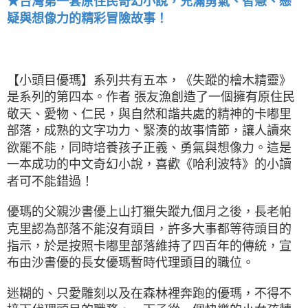
★台灣第一套原住民奇幻小說，充滿勇氣、智慧、懸
疑與想像力的精彩冒險故事！
【小頭目優瑪】系列共有五本，《失蹤的檜木精靈》
是系列的第四本。作者 張友漁創造了一個擁有原住民
敬天、愛物、仁民，與自然和諧共處的精神的卡嘟里
部落，成熟的文字功力、緊湊的故事情節，讓人讀來
欲罷不能，同時培養孩子正義、勇氣與想像力。這是
一本成功的中文奇幻小說，喜歡《哈利波特》的小讀
者可不能錯過！
優瑪的父親沙書優上山打獵失蹤九個月之後，長老帕
克里認為部落不能沒有頭目，許多大事都等待頭目的
指示，於是按照卡嘟里部落維持了四百年的傳統，宣
布由沙書優的長女優瑪暫時代理頭目的職位。
迷糊的、只愛雕刻以及在森林裡奔跑的優瑪，不得不