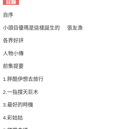
目錄
自序
小頭目優瑪是這樣誕生的 張友漁
各界好評
人物小傳
前集提要
1.胖酷伊想去旅行
2.一指撐天巨木
3.最好的時機
4.彩姑姑