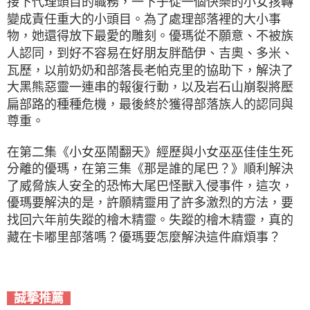
接下代理頭目的職務，一下子從一個快樂的小女孩轉
變成責任重大的小頭目。為了處理部落裡的大小事
物，她還得放下最愛的雕刻。優瑪從不願意、不被族
人認同，到好不容易在好朋友胖酷伊、吉奧、多米、
瓦歷，以前奶奶和部落長老帕克里的協助下，解決了
大黑熊惡靈一連串的報復行動，以及岩石山崩裂將壓
扁部路的種種危機，最後終於獲得部落族人的認同與
尊重。
在第二集《小女巫鬧翻天》經歷與小女巫巫佳佳生死
分離的優瑪，在第三集《那是誰的尾巴？》順利解決
了威脅族人安全的恐怖大尾巴怪獸入侵事件，這次，
優瑪要解決的是，許願精靈用了許多激烈的方法，要
找回六年前失蹤的檜木精靈。失蹤的檜木精靈，真的
藏在卡嘟里部落嗎？優瑪要怎麼解決這件麻煩事？
誠摯推薦