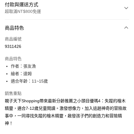
付款與運送方式
超取滿NT$800免運
付款方式
商品特色
信用卡一次付款
商品編號
LINE Pay
9311426
Apple Pay
商品特色
大哥付你分期
作者：張友漁
相關說明
繪者：達姆
【大哥付你分期使用說明】
適合年齡：11~15歲
AFTEE先享後付
1.本服務由台灣大哥大提供，台灣大哥大用戶可立即使用無須另外申請。
2.付款方式選擇「大哥付你分期」，訂單成立後會自動跳轉到大哥付的交易
相關說明
銷售重點
流程，驗證手機門號後，選擇欲分期的期數、繳款截止日，確認付款後即完
【關於「AFTEE先享後付」】
成交易。
親子天下Shopping帶來最新分齡推薦之小頭目優瑪4：失蹤的檜木
ATM付款
AFTEE先享後付是「在收到商品之後才付款」的支付方式。 讓您購物簡單
3.實際核准額度、可分期數及費用金額請依後續交易確認頁面所載為準。
精靈，適合7-12歲兒童閱讀。激發想像力，加入這趟神奇的冒險故
便利好安心！
4.訂單成立30分鐘內，如未前往確認交易或遇審核未通過，訂單將自動取
１．簡單：不需註冊會員、不需綁卡、不需儲值。
事中，一同尋找失蹤的檜木精靈，啟發孩子們的創造力和冒險精
運送方式
消。如遇「轉專審核」未通過狀況，表示未達大哥付你分期系統評分，恕無
２．便利：只要手機號碼，簡訊認證，即可結帳。
法說明評估內容。
神！
３．安心：先確認商品／服務後，再付款。
付款後全家取貨
【繳款方式說明】
1.分期款項不併入電信帳單，「大哥付你分期」於每月結算日後寄送繳費提