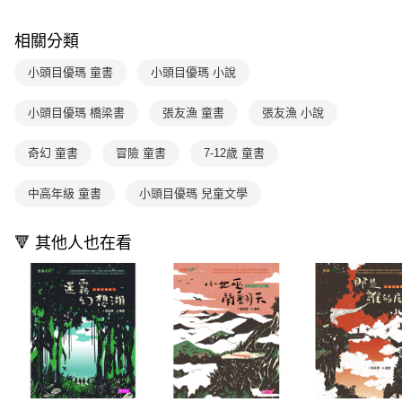
每筆NT$70，滿NT$800(含以上)免運費
【「AFTEE先享後付」結帳流程】
醒簡訊。
１．於結帳方式選擇「AFTEE先享後付」後，將跳轉至「AFTEE先享後付」
2.透過簡訊連結打開帳單後，可選擇「超商條碼／台灣大直營門市／銀行轉
付款後7-11取貨
結帳頁面，進行簡訊認證並確認金額後，即可完成結帳。
相關分類
帳／街口支付／iPASS MONEY」等通路繳費。
２．訂單成立數日內，您將收到繳費通知簡訊。
每筆NT$70，滿NT$800(含以上)免運費
３．收到繳費通知簡訊後14天內，點擊此簡訊中的連結，可透過四大超商／
小頭目優瑪 童書
小頭目優瑪 小說
【注意事項】
ATM／網路銀行／等多元方式進行付款，方視為交易完成。
國內宅配/郵寄 (不適用離島、海外及郵局i郵箱)
1.本服務係由「台灣大哥大股份有限公司」（以下簡稱本公司）所提供，讓
※ 請注意：結帳手續完成當下不需立刻繳費，但若您需要取消訂單，請聯絡
用戶於交易時，得透過本服務購買商品或服務，並由商店將買賣／分期付款
小頭目優瑪 橋梁書
張友漁 童書
張友漁 小說
每筆NT$70，滿NT$800(含以上)免運費
購買商品的店家。未經商家同意取消之訂單仍視為有效，需透過AFTEE先享
買賣價金債權讓與本公司後，依約使用本公司帳單繳交帳款。
後付繳納相關費用。
2.基於同意付款使用「大哥付你分期」之契約關係目的，商店將以您的個人
離島宅配（澎湖、金門、馬祖、小琉球；不適用於郵局i郵箱）
※ 交易是否成功請以「AFTEE先享後付 」之結帳頁面顯示為準，若有關於
奇幻 童書
冒險 童書
7-12歲 童書
資料（包含姓名、電話或地址）提供予台灣大哥大進項蒐集、處理及利用，
是否繳費成功／繳費後需取消欲退款等相關疑問，請聯繫「AFTEE先享後付
每筆NT$200
由本公司與您本人進行分期帳單所需資料之確認、核對及更正。
客戶支援中心」
https://netprotections.freshdesk.com/support/home
3.完整用戶服務條款，請詳閱以下連結：
https://oppay.tw/userRule
中高年級 童書
小頭目優瑪 兒童文學
海外包裹航空運送
查看運費
【注意事項】
１．透過由恩沛科技股份有限公司提供之「AFTEE先享後付」服務完成之交
🔻 其他人也在看
易，需依本服務之必要範圍內提供個人資料，並將交易相關給付款項請求債
權轉讓予恩沛科技股份有限公司。
２．關於個人資料處理事宜，請瀏覽以下網址：
https://aftee.tw/terms/#terms3
３．未成年的使用者請事先徵得法定代理人或監護人之同意方可使用
「AFTEE先享後付」，若未經同意申辦者引起之損失，本公司不負相關責
任。
４．使用「AFTEE先享後付」時，將依據個別帳號之用戶狀況，依本公司即
時審查核予不同之上限額度；若仍有額度不足之情形，本公司將視審查結果
請求用戶進行身份認證。