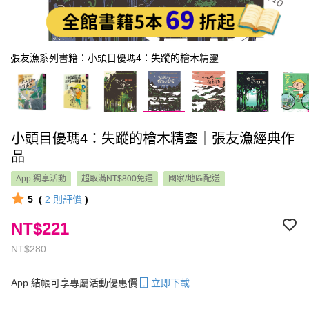
張友漁系列書籍：小頭目優瑪4：失蹤的檜木精靈
小頭目優瑪4：失蹤的檜木精靈｜張友漁經典作
品
App 獨享活動
超取滿NT$800免運
國家/地區配送
5
(
2
則評價
)
NT$221
NT$280
App 結帳可享專屬活動優惠價
立即下載