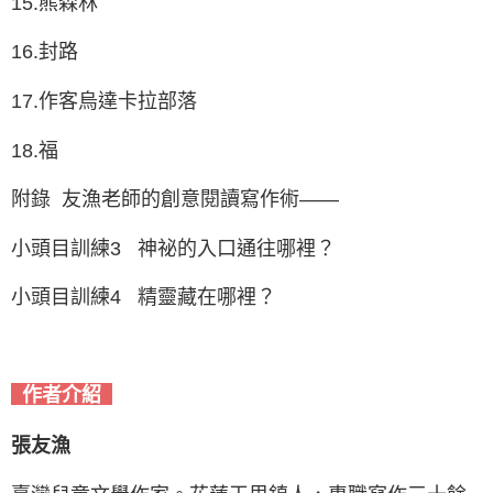
15.熊森林
16.封路
17.作客烏達卡拉部落
18.福
附錄 友漁老師的創意閱讀寫作術——
小頭目訓練3 神祕的入口通往哪裡？
小頭目訓練4 精靈藏在哪裡？
作者介紹
張友漁