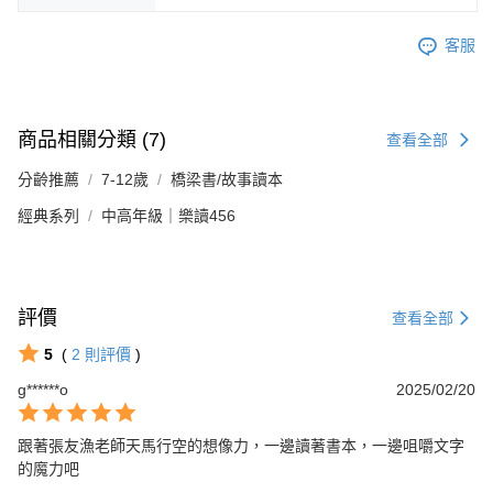
客服
商品相關分類 (7)
查看全部
分齡推薦
7-12歲
橋梁書/故事讀本
經典系列
中高年級｜樂讀456
評價
查看全部
5
(
2
則評價
)
g******o
2025/02/20
跟著張友漁老師天馬行空的想像力，一邊讀著書本，一邊咀嚼文字
的魔力吧