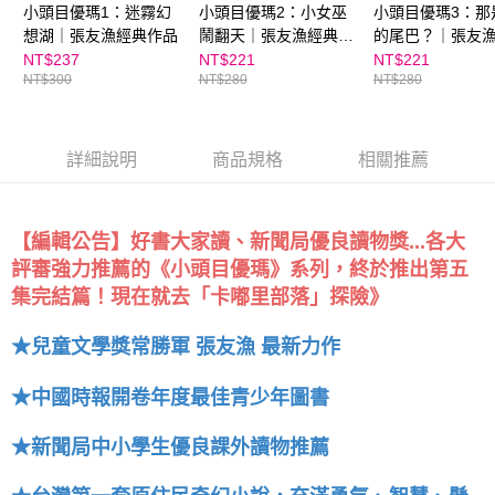
５．嚴禁一人註冊多個帳號或使用他人資訊註冊。若發現惡意使用之情形，
小頭目優瑪1：迷霧幻
小頭目優瑪2：小女巫
小頭目優瑪3：那
恩沛科技股份有限公司將有權停止該用戶之使用額度並採取法律行動。
想湖｜張友漁經典作品
鬧翻天｜張友漁經典作
的尾巴？｜張友
品
作品
NT$237
NT$221
NT$221
NT$300
NT$280
NT$280
詳細說明
商品規格
相關推薦
【編輯公告】好書大家讀、新聞局優良讀物獎...各大
評審強力推薦的《小頭目優瑪》系列，終於推出第五
集完結篇！現在就去「卡嘟里部落」探險》
★兒童文學獎常勝軍 張友漁 最新力作
★中國時報開卷年度最佳青少年圖書
★新聞局中小學生優良課外讀物推薦