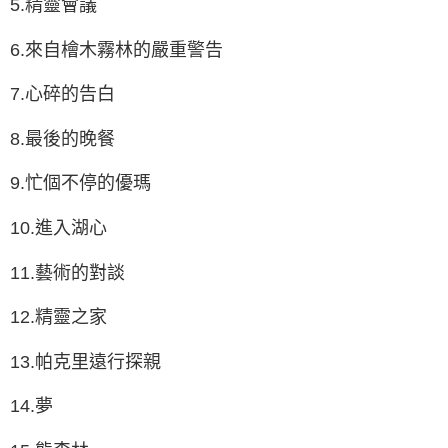
5.精靈會議
6.來自檜木霧林的嚴重警告
7.心碎的告白
8.最後的晚餐
9.忙個不停的優瑪
10.進入湖心
11.藝術的對談
12.精靈之家
13.帕克里遠行探親
14.夢