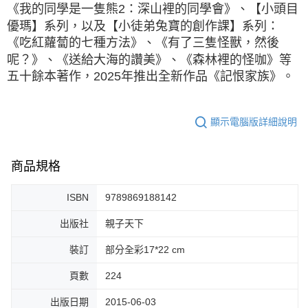
《我的同學是一隻熊2：深山裡的同學會》、【小頭目
優瑪】系列，以及【小徒弟兔寶的創作課】系列：
《吃紅蘿蔔的七種方法》、《有了三隻怪獸，然後
呢？》、《送給大海的讚美》、《森林裡的怪咖》等
五十餘本著作，2025年推出全新作品《記恨家族》。
顯示電腦版詳細說明
商品規格
ISBN
9789869188142
出版社
親子天下
裝訂
部分全彩17*22 cm
頁數
224
出版日期
2015-06-03