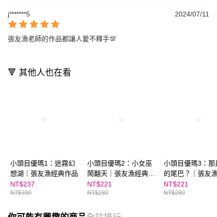
j*******5
2024/07/11
張友漁老師的作品都讓人愛不釋手💯
🔻 其他人也在看
小頭目優瑪1：迷霧幻
小頭目優瑪2：小女巫
小頭目優瑪3：那
想湖｜張友漁經典作品
鬧翻天｜張友漁經典作
的尾巴？｜張友
品
作品
NT$237
NT$221
NT$221
NT$300
NT$280
NT$280