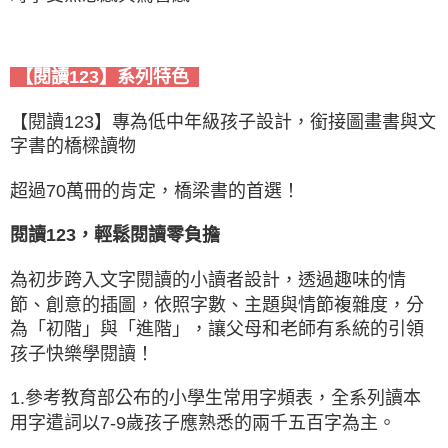
【閱讀123】系列特色
【閱讀123】專為低中年級孩子設計，銜接圖畫書與文
字書的橋樑讀物
超過70萬冊的肯定，橋梁書的首選！
閱讀123，輕鬆閱讀零負擔
為初步跨入文字閱讀的小讀者設計，透過趣味的情
節、創意的插圖，依照字數、主題與情節複雜度，分
為「初階」與「進階」，讓父母和老師有系統的引領
孩子快樂學閱讀！
1.參考教育部公布的小學生常用字頻表，全系列讀本
用字遣詞以7-9歲孩子應熟悉的兩千五百字為主。