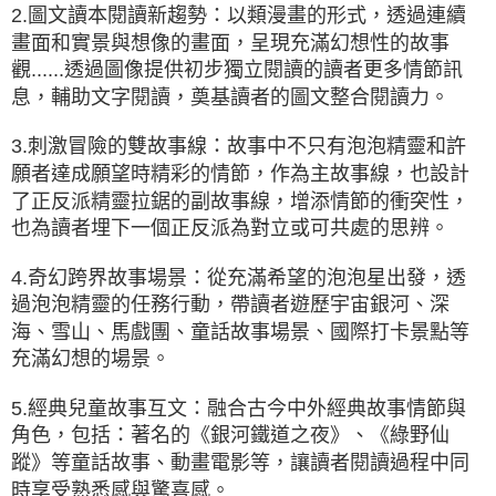
2.圖文讀本閱讀新趨勢：以類漫畫的形式，透過連續
畫面和實景與想像的畫面，呈現充滿幻想性的故事
觀......透過圖像提供初步獨立閱讀的讀者更多情節訊
息，輔助文字閱讀，奠基讀者的圖文整合閱讀力。
3.刺激冒險的雙故事線：故事中不只有泡泡精靈和許
願者達成願望時精彩的情節，作為主故事線，也設計
了正反派精靈拉鋸的副故事線，增添情節的衝突性，
也為讀者埋下一個正反派為對立或可共處的思辨。
4.奇幻跨界故事場景：從充滿希望的泡泡星出發，透
過泡泡精靈的任務行動，帶讀者遊歷宇宙銀河、深
海、雪山、馬戲團、童話故事場景、國際打卡景點等
充滿幻想的場景。
5.經典兒童故事互文：融合古今中外經典故事情節與
角色，包括：著名的《銀河鐵道之夜》、《綠野仙
蹤》等童話故事、動畫電影等，讓讀者閱讀過程中同
時享受熟悉感與驚喜感。