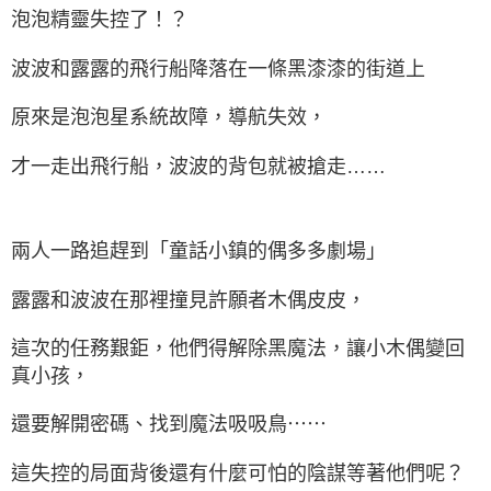
泡泡精靈失控了！？
波波和露露的飛行船降落在一條黑漆漆的街道上
原來是泡泡星系統故障，導航失效，
才一走出飛行船，波波的背包就被搶走……
兩人一路追趕到「童話小鎮的偶多多劇場」
露露和波波在那裡撞見許願者木偶皮皮，
這次的任務艱鉅，他們得解除黑魔法，讓小木偶變回
真小孩，
還要解開密碼、找到魔法吸吸鳥⋯⋯
這失控的局面背後還有什麼可怕的陰謀等著他們呢？