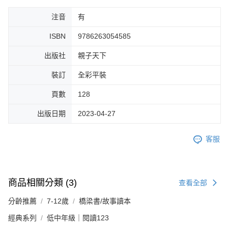
注音
有
ISBN
9786263054585
出版社
親子天下
裝訂
全彩平裝
頁數
128
出版日期
2023-04-27
客服
商品相關分類 (3)
查看全部
分齡推薦
7-12歲
橋梁書/故事讀本
經典系列
低中年級｜閱讀123