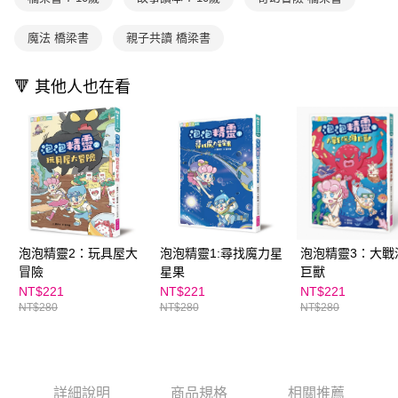
魔法 橋梁書
親子共讀 橋梁書
🔻 其他人也在看
泡泡精靈2：玩具屋大
泡泡精靈1:尋找魔力星
泡泡精靈3：大戰
冒險
星果
巨獸
NT$221
NT$221
NT$221
NT$280
NT$280
NT$280
詳細說明
商品規格
相關推薦