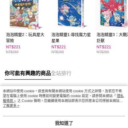
泡泡精靈2：玩具屋大
泡泡精靈1:尋找魔力星
泡泡精靈3：大戰
冒險
星果
巨獸
NT$221
NT$221
NT$221
NT$280
NT$280
NT$280
你可能有興趣的商品
全站排行
本網站中使用 cookie，欲查詢有關本網站使用 cookie 方式之詳情，及若您不希
熱門標籤
望在電腦上使用 cookie 時應如何變更電腦的 cookie 設定，請參閱本網站「
隱私
權條款
」之 Cookie 聲明。您繼續使用本網站即表示您同意本公司得按本網站使
用條款之 Cookie 聲明使用 cookie。
了解更多 >
我知道了