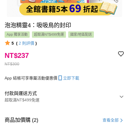
泡泡精靈4：吸吸鳥的封印
App 獨享活動
超取滿NT$499免運
國家/地區配送
5
(
2
則評價
)
NT$237
NT$300
App 結帳可享專屬活動優惠價
立即下載
付款與運送方式
超取滿NT$499免運
付款方式
信用卡一次付款
商品加價購 (2)
查看全部