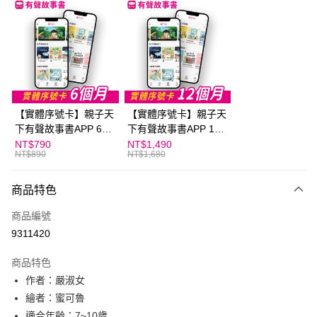
LINE Pay
Apple Pay
大哥付你分期
相關說明
【大哥付你分期使用說明】
AFTEE先享後付
1.本服務由台灣大哥大提供，台灣大哥大用戶可立即使用無須另外申請。
【實體序號卡】親子天
【實體序號卡】親子天
2.付款方式選擇「大哥付你分期」，訂單成立後會自動跳轉到大哥付的交易
相關說明
流程，驗證手機門號後，選擇欲分期的期數、繳款截止日，確認付款後即完
下有聲故事書APP 6個
下有聲故事書APP 12
【關於「AFTEE先享後付」】
成交易。
ATM付款
月
個月
NT$790
NT$1,490
AFTEE先享後付是「在收到商品之後才付款」的支付方式。 讓您購物簡單
3.實際核准額度、可分期數及費用金額請依後續交易確認頁面所載為準。
NT$890
NT$1,680
便利好安心！
4.訂單成立30分鐘內，如未前往確認交易或遇審核未通過，訂單將自動取
１．簡單：不需註冊會員、不需綁卡、不需儲值。
運送方式
消。如遇「轉專審核」未通過狀況，表示未達大哥付你分期系統評分，恕無
２．便利：只要手機號碼，簡訊認證，即可結帳。
商品特色
法說明評估內容。
３．安心：先確認商品／服務後，再付款。
付款後全家取貨｜8/8-8/14運費優惠，結帳滿499即享免運。
【繳款方式說明】
商品編號
1.分期款項不併入電信帳單，「大哥付你分期」於每月結算日後寄送繳費提
每筆NT$70，滿NT$499(含以上)免運費
【「AFTEE先享後付」結帳流程】
醒簡訊。
9311420
１．於結帳方式選擇「AFTEE先享後付」後，將跳轉至「AFTEE先享後付」
2.透過簡訊連結打開帳單後，可選擇「超商條碼／台灣大直營門市／銀行轉
付款後7-11取貨
結帳頁面，進行簡訊認證並確認金額後，即可完成結帳。
帳／街口支付／iPASS MONEY」等通路繳費。
２．訂單成立數日內，您將收到繳費通知簡訊。
商品特色
每筆NT$70，滿NT$800(含以上)免運費
３．收到繳費通知簡訊後14天內，點擊此簡訊中的連結，可透過四大超商／
【注意事項】
作者：嚴淑女
ATM／網路銀行／等多元方式進行付款，方視為交易完成。
國內宅配/郵寄 (不適用離島、海外及郵局i郵箱)
1.本服務係由「台灣大哥大股份有限公司」（以下簡稱本公司）所提供，讓
繪者：蜜可魯
※ 請注意：結帳手續完成當下不需立刻繳費，但若您需要取消訂單，請聯絡
用戶於交易時，得透過本服務購買商品或服務，並由商店將買賣／分期付款
每筆NT$70，滿NT$800(含以上)免運費
購買商品的店家。未經商家同意取消之訂單仍視為有效，需透過AFTEE先享
適合年齡：7~10歲