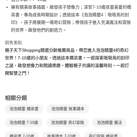
買賣價金債權讓與本公司後，依約使用本公司帳單繳交帳款。
後付繳納相關費用。
2.基於同意付款使用「大哥付你分期」之契約關係目的，商店將以您的個人
擁有精美故事插圖，啟發孩子想像力；深受7-10歲孩童喜愛的橋
離島宅配（澎湖、金門、馬祖、小琉球；不適用於郵局i郵箱）
※ 交易是否成功請以「AFTEE先享後付 」之結帳頁面顯示為準，若有關於
資料（包含姓名、電話或地址）提供予台灣大哥大進項蒐集、處理及利用，
是否繳費成功／繳費後需取消欲退款等相關疑問，請聯繫「AFTEE先享後付
梁書，專為成長時期設計；透過這本《泡泡精靈4：吸吸鳥的封
每筆NT$200
由本公司與您本人進行分期帳單所需資料之確認、核對及更正。
客戶支援中心」
https://netprotections.freshdesk.com/support/home
印》，孩子將展開一場奇幻冒險；帶領孩子進入充滿魔法和冒險
3.完整用戶服務條款，請詳閱以下連結：
https://oppay.tw/userRule
海外包裹航空運送
查看運費
的世界，啟發他們的創造力。
【注意事項】
１．透過由恩沛科技股份有限公司提供之「AFTEE先享後付」服務完成之交
易，需依本服務之必要範圍內提供個人資料，並將交易相關給付款項請求債
銷售重點
權轉讓予恩沛科技股份有限公司。
親子天下Shopping精選分齡推薦商品，帶您進入泡泡精靈4的奇幻
２．關於個人資料處理事宜，請瀏覽以下網址：
世界！7-10歲的小朋友，透過這本橋梁書，一起探索吸吸鳥的封印
https://aftee.tw/terms/#terms3
３．未成年的使用者請事先徵得法定代理人或監護人之同意方可使用
之謎，啟發想像力和閱讀樂趣。體驗親子共讀的溫馨時刻，一起打
「AFTEE先享後付」，若未經同意申辦者引起之損失，本公司不負相關責
開智慧之門！
任。
４．使用「AFTEE先享後付」時，將依據個別帳號之用戶狀況，依本公司即
時審查核予不同之上限額度；若仍有額度不足之情形，本公司將視審查結果
請求用戶進行身份認證。
５．嚴禁一人註冊多個帳號或使用他人資訊註冊。若發現惡意使用之情形，
相關分類
恩沛科技股份有限公司將有權停止該用戶之使用額度並採取法律行動。
泡泡精靈 橋梁書
泡泡精靈 故事讀本
泡泡精靈 7-10歲
泡泡精靈 奇幻冒險
泡泡精靈 魔法
橋梁書 7-10歲
故事讀本 7-10歲
奇幻冒險 橋梁書