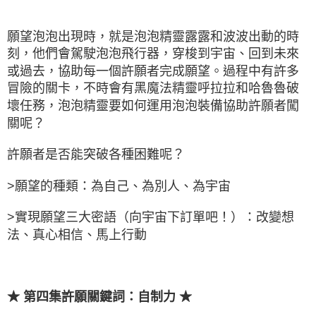
願望泡泡出現時，就是泡泡精靈露露和波波出動的時
刻，他們會駕駛泡泡飛行器，穿梭到宇宙、回到未來
或過去，協助每一個許願者完成願望。過程中有許多
冒險的關卡，不時會有黑魔法精靈呼拉拉和哈魯魯破
壞任務，泡泡精靈要如何運用泡泡裝備協助許願者闖
關呢？
許願者是否能突破各種困難呢？
>願望的種類：為自己、為別人、為宇宙
>實現願望三大密語（向宇宙下訂單吧！）：改變想
法、真心相信、馬上行動
★ 第四集許願關鍵詞：自制力 ★