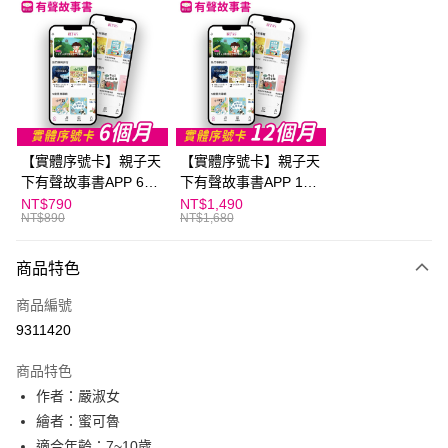
LINE Pay
Apple Pay
大哥付你分期
相關說明
【大哥付你分期使用說明】
AFTEE先享後付
1.本服務由台灣大哥大提供，台灣大哥大用戶可立即使用無須另外申請。
【實體序號卡】親子天
【實體序號卡】親子天
2.付款方式選擇「大哥付你分期」，訂單成立後會自動跳轉到大哥付的交易
相關說明
流程，驗證手機門號後，選擇欲分期的期數、繳款截止日，確認付款後即完
下有聲故事書APP 6個
下有聲故事書APP 12
【關於「AFTEE先享後付」】
成交易。
ATM付款
月
個月
NT$790
NT$1,490
AFTEE先享後付是「在收到商品之後才付款」的支付方式。 讓您購物簡單
3.實際核准額度、可分期數及費用金額請依後續交易確認頁面所載為準。
NT$890
NT$1,680
便利好安心！
4.訂單成立30分鐘內，如未前往確認交易或遇審核未通過，訂單將自動取
１．簡單：不需註冊會員、不需綁卡、不需儲值。
運送方式
消。如遇「轉專審核」未通過狀況，表示未達大哥付你分期系統評分，恕無
２．便利：只要手機號碼，簡訊認證，即可結帳。
商品特色
法說明評估內容。
３．安心：先確認商品／服務後，再付款。
付款後全家取貨
【繳款方式說明】
商品編號
1.分期款項不併入電信帳單，「大哥付你分期」於每月結算日後寄送繳費提
每筆NT$70，滿NT$800(含以上)免運費
【「AFTEE先享後付」結帳流程】
醒簡訊。
9311420
１．於結帳方式選擇「AFTEE先享後付」後，將跳轉至「AFTEE先享後付」
2.透過簡訊連結打開帳單後，可選擇「超商條碼／台灣大直營門市／銀行轉
付款後7-11取貨
結帳頁面，進行簡訊認證並確認金額後，即可完成結帳。
帳／街口支付／iPASS MONEY」等通路繳費。
２．訂單成立數日內，您將收到繳費通知簡訊。
商品特色
每筆NT$70，滿NT$800(含以上)免運費
３．收到繳費通知簡訊後14天內，點擊此簡訊中的連結，可透過四大超商／
【注意事項】
作者：嚴淑女
ATM／網路銀行／等多元方式進行付款，方視為交易完成。
國內宅配/郵寄 (不適用離島、海外及郵局i郵箱)
1.本服務係由「台灣大哥大股份有限公司」（以下簡稱本公司）所提供，讓
繪者：蜜可魯
※ 請注意：結帳手續完成當下不需立刻繳費，但若您需要取消訂單，請聯絡
用戶於交易時，得透過本服務購買商品或服務，並由商店將買賣／分期付款
每筆NT$70，滿NT$800(含以上)免運費
購買商品的店家。未經商家同意取消之訂單仍視為有效，需透過AFTEE先享
適合年齡：7~10歲