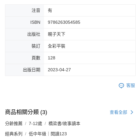
注音
有
ISBN
9786263054585
出版社
親子天下
裝訂
全彩平裝
頁數
128
出版日期
2023-04-27
客服
商品相關分類 (3)
查看全部
分齡推薦
7-12歲
橋梁書/故事讀本
經典系列
低中年級｜閱讀123