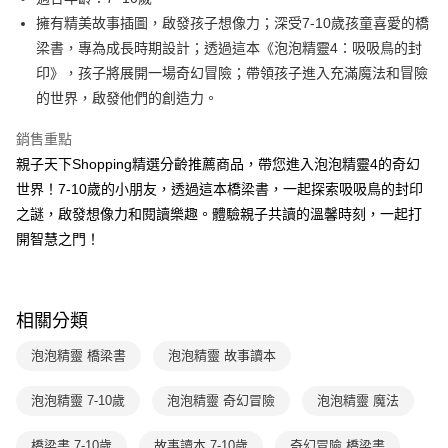
買賣價金債權讓與本公司後，依約使用本公司帳單繳交帳款。
後付繳納相關費用。
2.基於同意付款使用「大哥付你分期」之契約關係目的，商店將以您的個人
擁有精美故事插圖，啟發孩子想像力；深受7-10歲孩童喜愛的橋
離島宅配（澎湖、金門、馬祖、小琉球；不適用於郵局i郵箱）
※ 交易是否成功請以「AFTEE先享後付 」之結帳頁面顯示為準，若有關於
資料（包含姓名、電話或地址）提供予台灣大哥大進項蒐集、處理及利用，
是否繳費成功／繳費後需取消欲退款等相關疑問，請聯繫「AFTEE先享後付
梁書，專為成長時期設計；透過這本《泡泡精靈4：吸吸鳥的封
每筆NT$200
由本公司與您本人進行分期帳單所需資料之確認、核對及更正。
客戶支援中心」
https://netprotections.freshdesk.com/support/home
印》，孩子將展開一場奇幻冒險；帶領孩子進入充滿魔法和冒險
3.完整用戶服務條款，請詳閱以下連結：
https://oppay.tw/userRule
海外包裹航空運送
查看運費
的世界，啟發他們的創造力。
【注意事項】
１．透過由恩沛科技股份有限公司提供之「AFTEE先享後付」服務完成之交
易，需依本服務之必要範圍內提供個人資料，並將交易相關給付款項請求債
銷售重點
權轉讓予恩沛科技股份有限公司。
親子天下Shopping精選分齡推薦商品，帶您進入泡泡精靈4的奇幻
２．關於個人資料處理事宜，請瀏覽以下網址：
世界！7-10歲的小朋友，透過這本橋梁書，一起探索吸吸鳥的封印
https://aftee.tw/terms/#terms3
３．未成年的使用者請事先徵得法定代理人或監護人之同意方可使用
之謎，啟發想像力和閱讀樂趣。體驗親子共讀的溫馨時刻，一起打
「AFTEE先享後付」，若未經同意申辦者引起之損失，本公司不負相關責
開智慧之門！
任。
４．使用「AFTEE先享後付」時，將依據個別帳號之用戶狀況，依本公司即
時審查核予不同之上限額度；若仍有額度不足之情形，本公司將視審查結果
請求用戶進行身份認證。
５．嚴禁一人註冊多個帳號或使用他人資訊註冊。若發現惡意使用之情形，
相關分類
恩沛科技股份有限公司將有權停止該用戶之使用額度並採取法律行動。
泡泡精靈 橋梁書
泡泡精靈 故事讀本
泡泡精靈 7-10歲
泡泡精靈 奇幻冒險
泡泡精靈 魔法
橋梁書 7-10歲
故事讀本 7-10歲
奇幻冒險 橋梁書