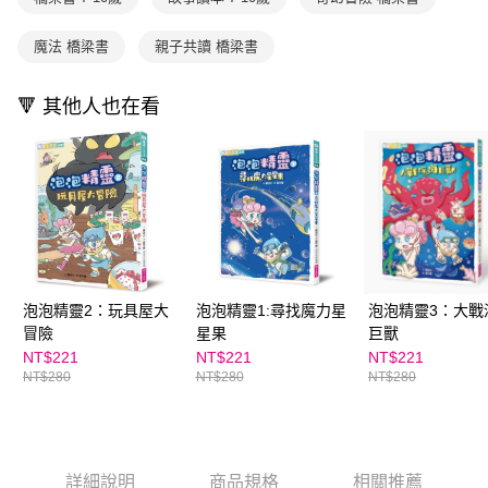
魔法 橋梁書
親子共讀 橋梁書
🔻 其他人也在看
泡泡精靈2：玩具屋大
泡泡精靈1:尋找魔力星
泡泡精靈3：大戰
冒險
星果
巨獸
NT$221
NT$221
NT$221
NT$280
NT$280
NT$280
詳細說明
商品規格
相關推薦