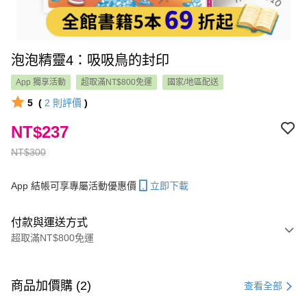
泡泡精靈4：吸吸鳥的封印
App 獨享活動
超取滿NT$800免運
國家/地區配送
5
(
2
則評價
)
NT$237
NT$300
App 結帳可享專屬活動優惠價
立即下載
付款與運送方式
超取滿NT$800免運
付款方式
信用卡一次付款
商品加價購 (2)
查看全部