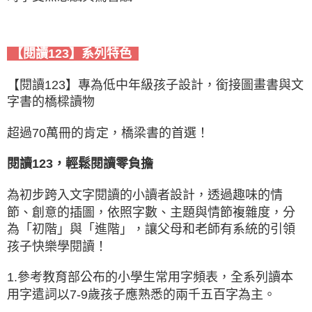
【閱讀123】系列特色
【閱讀123】專為低中年級孩子設計，銜接圖畫書與文
字書的橋樑讀物
超過70萬冊的肯定，橋梁書的首選！
閱讀123，輕鬆閱讀零負擔
為初步跨入文字閱讀的小讀者設計，透過趣味的情
節、創意的插圖，依照字數、主題與情節複雜度，分
為「初階」與「進階」，讓父母和老師有系統的引領
孩子快樂學閱讀！
1.參考教育部公布的小學生常用字頻表，全系列讀本
用字遣詞以7-9歲孩子應熟悉的兩千五百字為主。