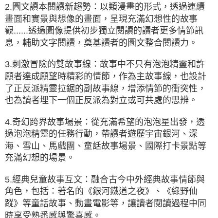
2.圖文讀本閱讀新趨勢：以類漫畫的形式，透過連續
畫面和實景與想像的畫面，呈現充滿幻想性的故事
觀......透過圖像提供初步獨立閱讀的讀者更多情節訊
息，輔助文字閱讀，奠基讀者的圖文整合閱讀力。
3.刺激冒險的雙故事線：故事中不只有泡泡精靈和許
願者達成願望時精彩的情節，作為主故事線，也設計
了正反派精靈拉鋸的副故事線，增添情節的衝突性，
也為讀者埋下一個正反派為對立或可共處的思辨。
4.奇幻跨界故事場景：從充滿希望的泡泡星出發，透
過泡泡精靈的任務行動，帶讀者遊歷宇宙銀河、深
海、雪山、馬戲團、童話故事場景、國際打卡景點等
充滿幻想的場景。
5.經典兒童故事互文：融合古今中外經典故事情節與
角色，包括：著名的《銀河鐵道之夜》、《綠野仙
蹤》等童話故事、動畫電影等，讓讀者閱讀過程中同
時享受熟悉感與驚喜感。