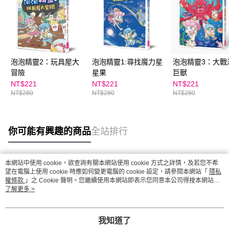
泡泡精靈2：玩具屋大
泡泡精靈1:尋找魔力星
泡泡精靈3：大戰
冒險
星果
巨獸
NT$221
NT$221
NT$221
NT$280
NT$280
NT$280
你可能有興趣的商品
全站排行
本網站中使用 cookie，欲查詢有關本網站使用 cookie 方式之詳情，及若您不希
熱門標籤
望在電腦上使用 cookie 時應如何變更電腦的 cookie 設定，請參閱本網站「
隱私
權條款
」之 Cookie 聲明。您繼續使用本網站即表示您同意本公司得按本網站使
用條款之 Cookie 聲明使用 cookie。
了解更多 >
我知道了