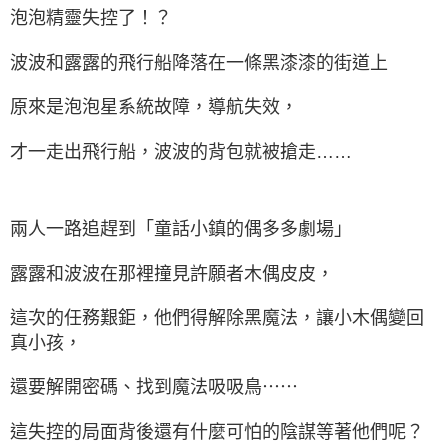
泡泡精靈失控了！？
波波和露露的飛行船降落在一條黑漆漆的街道上
原來是泡泡星系統故障，導航失效，
才一走出飛行船，波波的背包就被搶走……
兩人一路追趕到「童話小鎮的偶多多劇場」
露露和波波在那裡撞見許願者木偶皮皮，
這次的任務艱鉅，他們得解除黑魔法，讓小木偶變回
真小孩，
還要解開密碼、找到魔法吸吸鳥⋯⋯
這失控的局面背後還有什麼可怕的陰謀等著他們呢？