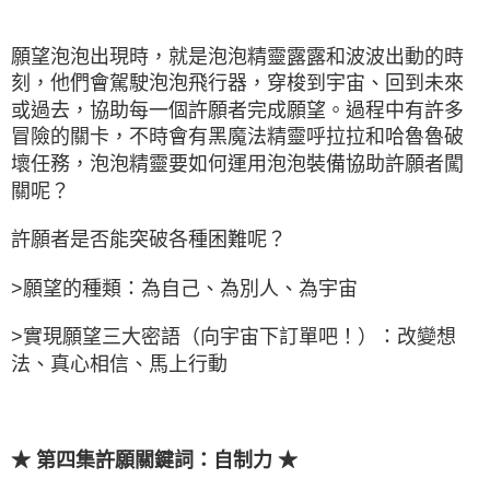
願望泡泡出現時，就是泡泡精靈露露和波波出動的時
刻，他們會駕駛泡泡飛行器，穿梭到宇宙、回到未來
或過去，協助每一個許願者完成願望。過程中有許多
冒險的關卡，不時會有黑魔法精靈呼拉拉和哈魯魯破
壞任務，泡泡精靈要如何運用泡泡裝備協助許願者闖
關呢？
許願者是否能突破各種困難呢？
>願望的種類：為自己、為別人、為宇宙
>實現願望三大密語（向宇宙下訂單吧！）：改變想
法、真心相信、馬上行動
★ 第四集許願關鍵詞：自制力 ★