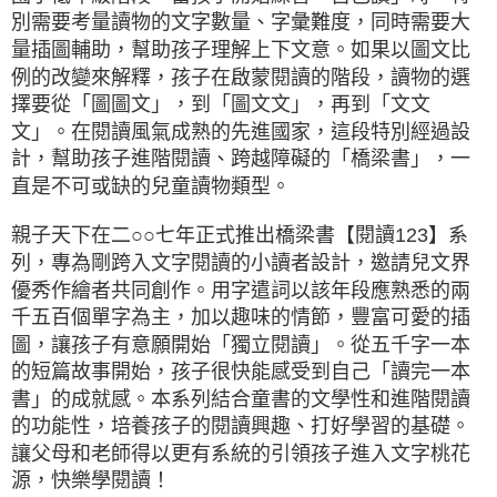
別需要考量讀物的文字數量、字彙難度，同時需要大
量插圖輔助，幫助孩子理解上下文意。如果以圖文比
例的改變來解釋，孩子在啟蒙閱讀的階段，讀物的選
擇要從「圖圖文」，到「圖文文」，再到「文文
文」。在閱讀風氣成熟的先進國家，這段特別經過設
計，幫助孩子進階閱讀、跨越障礙的「橋梁書」，一
直是不可或缺的兒童讀物類型。
親子天下在二○○七年正式推出橋梁書【閱讀123】系
列，專為剛跨入文字閱讀的小讀者設計，邀請兒文界
優秀作繪者共同創作。用字遣詞以該年段應熟悉的兩
千五百個單字為主，加以趣味的情節，豐富可愛的插
圖，讓孩子有意願開始「獨立閱讀」。從五千字一本
的短篇故事開始，孩子很快能感受到自己「讀完一本
書」的成就感。本系列結合童書的文學性和進階閱讀
的功能性，培養孩子的閱讀興趣、打好學習的基礎。
讓父母和老師得以更有系統的引領孩子進入文字桃花
源，快樂學閱讀！