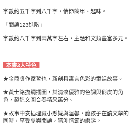
字數約五千字到八千字，情節簡單、趣味。
「閱讀123進階」
字數約八千字到兩萬字左右，主題和文類豐富多元。
本書3大特色
★金鼎獎作家哲也，新創具寓言色彩的童話故事。
★黃士銘擔綱插圖，其清淡優雅的色調與俏皮的角
色，製造文圖合奏精采萬分。
★故事中安插埋藏小懸疑與溫馨，讓孩子在讀文學的
同時，享受參與閱讀，猜測情節的樂趣。