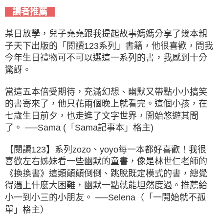
讀者推薦
某日放學，兒子堯堯跟我提起故事媽媽分享了幾本親
子天下出版的「閱讀123系列」書籍，他很喜歡，問我
今年生日禮物可不可以選這一系列的書，我感到十分
驚訝。
當這五本倍受期待，充滿幻想、幽默又帶點小小搞笑
的書寄來了，他只花兩個晚上就看完。這個小孩，在
七歲生日前夕，也走進了文字世界，開始悠遊其間
了。 ──Sama (「Sama記事本」格主)
【閱讀123】系列zozo、yoyo每一本都好喜歡！我很
喜歡左右姊妹看一些幽默的童書，像是林世仁老師的
《換換書》這類顛顛倒倒、跳脫既定模式的書，總覺
得遇上什麼大困難，幽默一點就能坦然度過。推薦給
小一到小三的小朋友。 ──Selena（「一開始就不孤
單」格主）