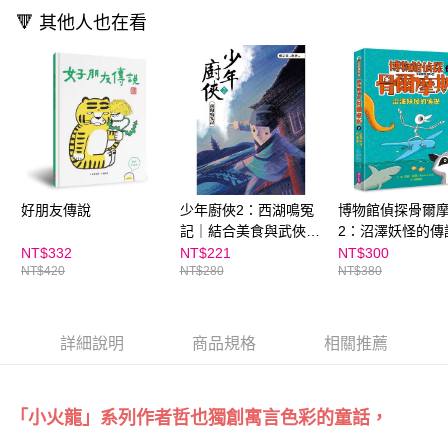
🔻 其他人也在看
好朋友傳說
少年廚俠2：西湖鳴冤
博物館偵探骨爾
記｜結合美食與武俠的
2：沼澤妖怪的傳
冒險之旅
NT$332
NT$221
NT$300
NT$420
NT$280
NT$380
詳細說明
商品規格
相關推薦
「小火龍」系列作者哲也獨創寓言色彩的童話，