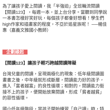
為了讓孩子愛上閱讀，我「半強迫」全班輪流閱讀
【閱讀123】，每週一本，並上台分享。當聽到同學說
一本書怎樣好笑好玩，每個孩子都會好想看！學生們
high作家和插畫家的程度，不亞於追星族呢！ ──楊佳
惠（嘉義文雅國小教師）
企劃緣起
【閱讀123】讓孩子輕巧跨越閱讀障礙
台灣兒童的閱讀，呈現兩極化的現象：低年級閱讀圖
畫書之後，中年級就形成斷層，閱讀能力好的孩子，
進入「富者越富」的良性循環；相對的，閱讀能力銜
接不上的孩子，便開始放棄閱讀，形成「貧者越貧」
的惡性循環。
國小低年級階段，當孩子開始練習「自己讀」時，特