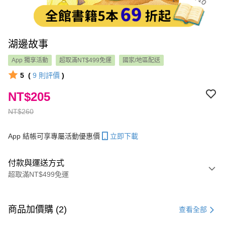
湖邊故事
App 獨享活動
超取滿NT$499免運
國家/地區配送
5
(
9
則評價
)
NT$205
NT$260
App 結帳可享專屬活動優惠價
立即下載
付款與運送方式
超取滿NT$499免運
付款方式
信用卡一次付款
商品加價購 (2)
查看全部