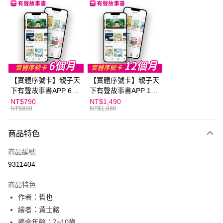
LINE Pay
Apple Pay
大哥付你分期
相關說明
【大哥付你分期使用說明】
AFTEE先享後付
1.本服務由台灣大哥大提供，台灣大哥大用戶可立即使用無須另外申請。
【實體序號卡】親子天
【實體序號卡】親子天
2.付款方式選擇「大哥付你分期」，訂單成立後會自動跳轉到大哥付的交易
相關說明
流程，驗證手機門號後，選擇欲分期的期數、繳款截止日，確認付款後即完
下有聲故事書APP 6個
下有聲故事書APP 12
【關於「AFTEE先享後付」】
成交易。
ATM付款
月
個月
NT$790
NT$1,490
AFTEE先享後付是「在收到商品之後才付款」的支付方式。 讓您購物簡單
3.實際核准額度、可分期數及費用金額請依後續交易確認頁面所載為準。
NT$890
NT$1,680
便利好安心！
4.訂單成立30分鐘內，如未前往確認交易或遇審核未通過，訂單將自動取
１．簡單：不需註冊會員、不需綁卡、不需儲值。
運送方式
消。如遇「轉專審核」未通過狀況，表示未達大哥付你分期系統評分，恕無
２．便利：只要手機號碼，簡訊認證，即可結帳。
商品特色
法說明評估內容。
３．安心：先確認商品／服務後，再付款。
付款後全家取貨｜8/8-8/14運費優惠，結帳滿499即享免運。
【繳款方式說明】
商品編號
1.分期款項不併入電信帳單，「大哥付你分期」於每月結算日後寄送繳費提
每筆NT$70，滿NT$499(含以上)免運費
【「AFTEE先享後付」結帳流程】
醒簡訊。
9311404
１．於結帳方式選擇「AFTEE先享後付」後，將跳轉至「AFTEE先享後付」
2.透過簡訊連結打開帳單後，可選擇「超商條碼／台灣大直營門市／銀行轉
付款後7-11取貨
結帳頁面，進行簡訊認證並確認金額後，即可完成結帳。
帳／街口支付／iPASS MONEY」等通路繳費。
２．訂單成立數日內，您將收到繳費通知簡訊。
商品特色
每筆NT$70，滿NT$800(含以上)免運費
３．收到繳費通知簡訊後14天內，點擊此簡訊中的連結，可透過四大超商／
【注意事項】
作者：哲也
ATM／網路銀行／等多元方式進行付款，方視為交易完成。
國內宅配/郵寄 (不適用離島、海外及郵局i郵箱)
1.本服務係由「台灣大哥大股份有限公司」（以下簡稱本公司）所提供，讓
繪者：黃士銘
※ 請注意：結帳手續完成當下不需立刻繳費，但若您需要取消訂單，請聯絡
用戶於交易時，得透過本服務購買商品或服務，並由商店將買賣／分期付款
每筆NT$70，滿NT$800(含以上)免運費
購買商品的店家。未經商家同意取消之訂單仍視為有效，需透過AFTEE先享
適合年齡：7~10歲