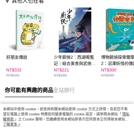
🔻 其他人也在看
好朋友傳說
少年廚俠2：西湖鳴冤
博物館偵探骨爾
記｜結合美食與武俠的
2：沼澤妖怪的傳
冒險之旅
NT$332
NT$221
NT$300
NT$420
NT$280
NT$380
你可能有興趣的商品
全站排行
本網站中使用 cookie，欲查詢有關本網站使用 cookie 方式之詳情，及若您不希
熱門標籤
望在電腦上使用 cookie 時應如何變更電腦的 cookie 設定，請參閱本網站「
隱私
權條款
」之 Cookie 聲明。您繼續使用本網站即表示您同意本公司得按本網站使
用條款之 Cookie 聲明使用 cookie。
了解更多 >