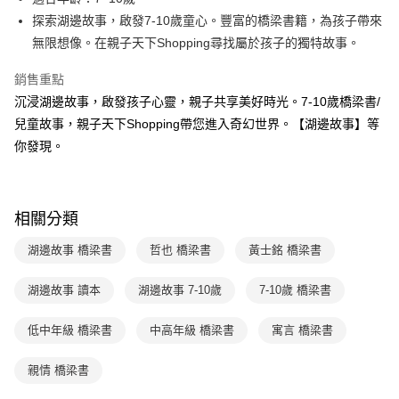
買賣價金債權讓與本公司後，依約使用本公司帳單繳交帳款。
後付繳納相關費用。
2.基於同意付款使用「大哥付你分期」之契約關係目的，商店將以您的個人
探索湖邊故事，啟發7-10歲童心。豐富的橋梁書籍，為孩子帶來
離島宅配（澎湖、金門、馬祖、小琉球；不適用於郵局i郵箱）
※ 交易是否成功請以「AFTEE先享後付 」之結帳頁面顯示為準，若有關於
資料（包含姓名、電話或地址）提供予台灣大哥大進項蒐集、處理及利用，
是否繳費成功／繳費後需取消欲退款等相關疑問，請聯繫「AFTEE先享後付
無限想像。在親子天下Shopping尋找屬於孩子的獨特故事。
每筆NT$200
由本公司與您本人進行分期帳單所需資料之確認、核對及更正。
客戶支援中心」
https://netprotections.freshdesk.com/support/home
3.完整用戶服務條款，請詳閱以下連結：
https://oppay.tw/userRule
銷售重點
海外包裹航空運送
查看運費
【注意事項】
沉浸湖邊故事，啟發孩子心靈，親子共享美好時光。7-10歲橋梁書/
１．透過由恩沛科技股份有限公司提供之「AFTEE先享後付」服務完成之交
易，需依本服務之必要範圍內提供個人資料，並將交易相關給付款項請求債
兒童故事，親子天下Shopping帶您進入奇幻世界。【湖邊故事】等
權轉讓予恩沛科技股份有限公司。
你發現。
２．關於個人資料處理事宜，請瀏覽以下網址：
https://aftee.tw/terms/#terms3
３．未成年的使用者請事先徵得法定代理人或監護人之同意方可使用
「AFTEE先享後付」，若未經同意申辦者引起之損失，本公司不負相關責
任。
相關分類
４．使用「AFTEE先享後付」時，將依據個別帳號之用戶狀況，依本公司即
時審查核予不同之上限額度；若仍有額度不足之情形，本公司將視審查結果
湖邊故事 橋梁書
哲也 橋梁書
黃士銘 橋梁書
請求用戶進行身份認證。
５．嚴禁一人註冊多個帳號或使用他人資訊註冊。若發現惡意使用之情形，
湖邊故事 讀本
湖邊故事 7-10歲
7-10歲 橋梁書
恩沛科技股份有限公司將有權停止該用戶之使用額度並採取法律行動。
低中年級 橋梁書
中高年級 橋梁書
寓言 橋梁書
親情 橋梁書