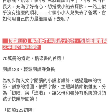
首歌謠，結果七個小娃兒就這麼出生了，小娃兒日日
長大，充滿了好奇心，想搭乘小船去探險，一路上似
乎沒有這麼的順利……七個小小人兒失去了爸媽，會
如何用自己的力量繼續活下去呢？
【閱讀123】專為低中年級孩子設計，銜接圖畫書與
文字書的橋樑讀物
70萬冊的肯定，橋梁書的首選！
閱讀123，輕鬆閱讀零負擔
為初步跨入文字閱讀的小讀者設計，透過趣味的情
節、創意的插圖，依照字數、主題與情節複雜度，分
為「初階」與「進階」，讓父母和老師有系統的引領
孩子快樂學閱讀！
「閱讀123初階」