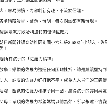
大，容易閱讀，內容創新有趣，不流於俗趣。
各處暗藏漫畫、謎題、發明，每次閱讀都有新發現。
 不靠魔法就打敗哈利波特的怪傑佐羅力
朝日新聞社調查幼稚園到國小六年級3,583位小朋友，
愛！
 風靡所有孩子的「佐羅力精神」
放棄：樂觀的佐羅力遭遇任何困難挫折，總是繼續堅持到
助人：調皮的佐羅力好打抱不平，成為人人景仰的正義使
活潑：幽默的佐羅力和孩子同一國，贏得孩子的認同與友
父母：孝順的佐羅力希望媽媽以他為榮，所以永遠不會變