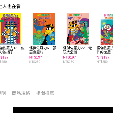
https://aft
其他人也在看
３．未成
「AFTE
任。
４．使用「
即時審查
結果請求
５．嚴禁
形，恩沛
動。
傑佐羅力13：佐
怪傑佐羅力6：邪
怪傑佐羅力22：電
怪傑佐羅
力被捕了
惡幽靈船
玩大危機
怖的鬼屋
$197
NT$197
NT$197
NT$197
$250
NT$250
NT$250
NT$250
說明
商品規格
相關推薦