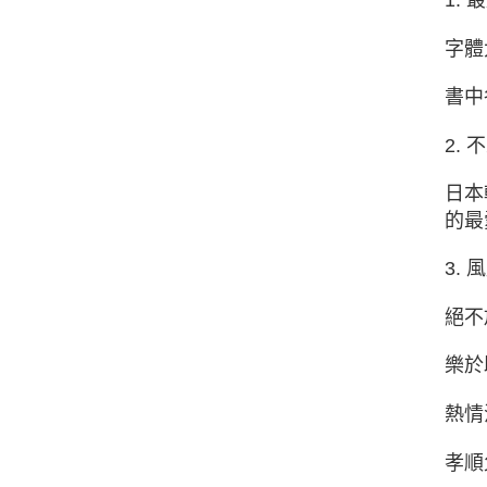
字體
書中
2.
日本
的最
3.
絕不
樂於
熱情
孝順