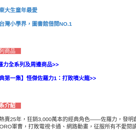
東大生童年最愛
台灣小學界，圖書館借閱NO.1
列商品
佐羅力全系列及周邊商品>>
典第一集】怪傑佐羅力1：打敗噴火龍>>
系介紹
熱賣25年，狂銷3,000萬本的經典角色——佐羅力，發明
RORO軍曹，打敗電視卡通、網路動畫，征服所有不愛閱