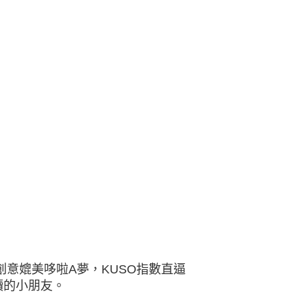
創意媲美哆啦A夢，KUSO指數直逼
讀的小朋友。