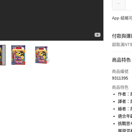
App 結
付款與運
超取滿NT$
付款方式
商品特色
信用卡一
商品編號
9311395
LINE Pay
商品特色
Apple Pay
作者：原裕
譯者：
大哥付你
繪者：原裕
相關說明
【大哥付
適合年齡
AFTEE先
1.本服務
挑戰思
2.付款方
相關說明
展現混
流程，驗