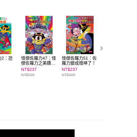
ee.tw/terms/#terms3
年的使用者請事先徵得法定代理人或監護人之同意方可使用
E先享後付」，若未經同意申辦者引起之損失，本公司不負相關責
AFTEE先享後付」時，將依據個別帳號之用戶狀況，依本公司
核予不同之上限額度；若仍有額度不足之情形，本公司將視審查
用戶進行身份認證。
一人註冊多個帳號或使用他人資訊註冊。若發現惡意使用之情
科技股份有限公司將有權停止該用戶之使用額度並採取法律行
力2：恐
怪傑佐羅力47：怪
怪傑佐羅力51：佐
怪傑佐羅力18：
傑佐羅力之美嬌娘
羅力變成燈神了！
戰佐羅力城
與佐羅力城
NT$237
NT$237
NT$197
NT$300
NT$300
NT$250