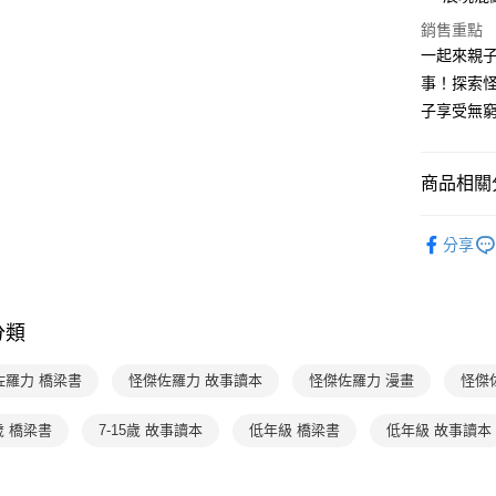
【關於「A
ATM付款
完成交易
AFTEE
銷售重點
3.實際核
便利好安
一起來親子
4.訂單成
１．簡單
消。如遇
事！探索
２．便利
運送方式
無法說明
３．安心
子享受無
【繳款方
付款後全
1.分期款
【「AFT
醒簡訊。
每筆NT$7
１．於結帳
2.透過簡
商品相關分
付」結帳
帳／街口支
付款後7-1
２．訂單
３．收到繳
分齡推薦
每筆NT$7
【注意事
／ATM／
分享
1.本服務
經典系列
※ 請注意
國內宅配/
用戶於交
絡購買商品
主題書單
款買賣價
先享後付
每筆NT$7
2.基於同
※ 交易是
分類
分齡推薦
資料（包
是否繳費成
離島宅配
用，由本
付客戶支
每筆NT$2
3.完整用
佐羅力 橋梁書
怪傑佐羅力 故事讀本
怪傑佐羅力 漫畫
怪傑
【注意事
海外包裹
１．透過由
5歲 橋梁書
7-15歲 故事讀本
低年級 橋梁書
低年級 故事讀本
交易，需
求債權轉
２．關於