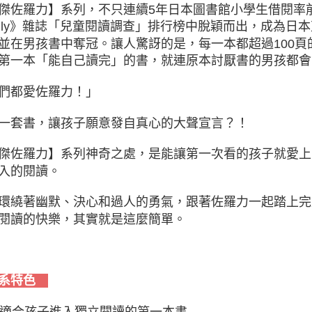
傑佐羅力】系列，不只連續5年日本圖書館小學生借閱率前三名，
mily》雜誌「兒童閱讀調查」排行榜中脫穎而出，成為
並在男孩書中奪冠。讓人驚訝的是，每一本都超過100
第一本「能自己讀完」的書，就連原本討厭書的男孩都會
們都愛佐羅力！」
一套書，讓孩子願意發自真心的大聲宣言？！
傑佐羅力】系列神奇之處，是能讓第一次看的孩子就愛上
入的閱讀。
環繞著幽默、決心和過人的勇氣，跟著佐羅力一起踏上完
閱讀的快樂，其實就是這麼簡單。
系特色
 最適合孩子進入獨立閱讀的第一本書