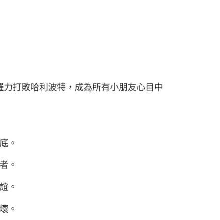
佐羅力打敗哈利波特，成為所有小朋友心目中
底。
者。
誼。
壞。