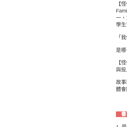
【怪
Fa
一，
學生
「我
是哪
【怪
與投
故事
體會
書
1.