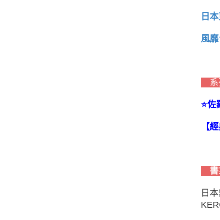
日本
風靡
系
⭐️
【經
書
日本
KE