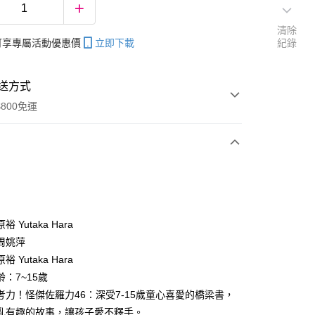
清除
帳可享專屬活動優惠價
立即下載
紀錄
送方式
800免運
次付款
 Yutaka Hara
周姚萍
分期
 Yutaka Hara
你分期使用說明】
：7~15歲
享後付
由台灣大哥大提供，台灣大哥大用戶可立即使用無須另外申請。
考力！怪傑佐羅力46：深受7-15歲童心喜愛的橋梁書，
式選擇「大哥付你分期」，訂單成立後會自動跳轉到大哥付的交易
亂有趣的故事，讓孩子愛不釋手。
證手機門號後，選擇欲分期的期數、繳款截止日，確認付款後即