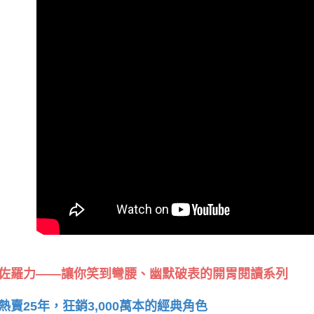
佐羅力——讓你笑到彎腰、幽默破表的開胃閱讀系列
熱賣25年，狂銷3,000萬本的經典角色