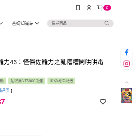
0
爸媽知識站
羅力46：怪傑佐羅力之亂糟糟鬧哄哄電
活動
超取滿NT$800免運
國家/地區配送
則評價
)
37