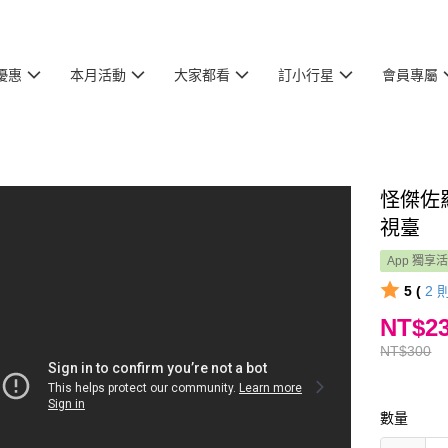
優惠
本月活動
大家都看
訂小行星
會員專屬
怪傑佐
視臺
App 獨享
5 (
2
NT$2
NT$300
數量