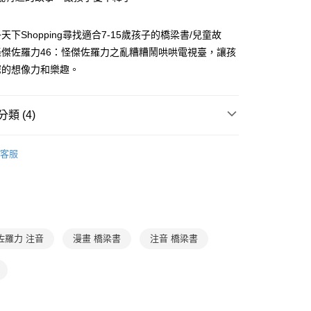
FTEE先享後付」】
。
先享後付是「在收到商品之後才付款」的支付方式。 讓您購物簡單
准額度、可分期數及費用金額請依後續交易確認頁面所載為準。
心！
天下Shopping尋找適合7-15歲孩子的橋梁書/兒童故
立30分鐘內，如未前往確認交易或遇審核未通過，訂單將自動取
：不需註冊會員、不需綁卡、不需儲值。
「轉專審核」未通過狀況，表示未達大哥付你分期系統評分，恕
怪傑佐羅力46：怪傑佐羅力之亂糟糟鬧哄哄電視臺，讓孩
：只要手機號碼，簡訊認證，即可結帳。
評估內容。
：先確認商品／服務後，再付款。
窮的想像力和樂趣。
式說明】
家取貨
項不併入電信帳單，「大哥付你分期」於每月結算日後寄送繳費提
EE先享後付」結帳流程】
0，滿NT$800(含以上)免運費
方式選擇「AFTEE先享後付」後，將跳轉至「AFTEE先享後
訊連結打開帳單後，可選擇「超商條碼／台灣大直營門市／銀行轉
類 (4)
頁面，進行簡訊認證並確認金額後，即可完成結帳。
付／iPASS MONEY」等通路繳費。
1取貨
成立數日內，您將收到繳費通知簡訊。
費通知簡訊後14天內，點擊此簡訊中的連結，可透過四大超商
7-12歲
橋梁書/故事讀本
0，滿NT$800(含以上)免運費
項】
網路銀行／等多元方式進行付款，方視為交易完成。
客服
係由「台灣大哥大股份有限公司」（以下簡稱本公司）所提供，讓
低中年級｜怪傑佐羅力 (注音、漫畫)
：結帳手續完成當下不需立刻繳費，但若您需要取消訂單，請聯
郵寄 (不適用離島、海外及郵局i郵箱)
易時，得透過本服務購買商品或服務，並由商店將買賣／分期付
的店家。未經商家同意取消之訂單仍視為有效，需透過AFTEE
金債權讓與本公司後，依約使用本公司帳單繳交帳款。
分科學習
國文
繳納相關費用。
0，滿NT$800(含以上)免運費
意付款使用「大哥付你分期」之契約關係目的，商店將以您的個人
否成功請以「AFTEE先享後付 」之結帳頁面顯示為準，若有關於
7-12歲
低年級童書
含姓名、電話或地址）提供予台灣大哥大進項蒐集、處理及利
功／繳費後需取消欲退款等相關疑問，請聯繫「AFTEE先享後
（澎湖、金門、馬祖、小琉球；不適用於郵局i郵箱）
公司與您本人進行分期帳單所需資料之確認、核對及更正。
援中心」
https://netprotections.freshdesk.com/support/home
00
戶服務條款，請詳閱以下連結：
https://oppay.tw/userRule
佐羅力 注音
漫畫 橋梁書
注音 橋梁書
項】
航空運送
查看運費
恩沛科技股份有限公司提供之「AFTEE先享後付」服務完成之
依本服務之必要範圍內提供個人資料，並將交易相關給付款項請
讓予恩沛科技股份有限公司。
個人資料處理事宜，請瀏覽以下網址：