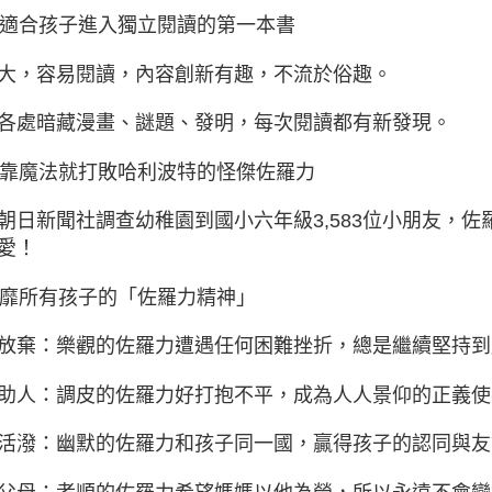
 最適合孩子進入獨立閱讀的第一本書
大，容易閱讀，內容創新有趣，不流於俗趣。
各處暗藏漫畫、謎題、發明，每次閱讀都有新發現。
 不靠魔法就打敗哈利波特的怪傑佐羅力
朝日新聞社調查幼稚園到國小六年級3,583位小朋友，
愛！
 風靡所有孩子的「佐羅力精神」
放棄：樂觀的佐羅力遭遇任何困難挫折，總是繼續堅持到
助人：調皮的佐羅力好打抱不平，成為人人景仰的正義使
活潑：幽默的佐羅力和孩子同一國，贏得孩子的認同與友