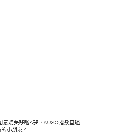
創意媲美哆啦A夢，KUSO指數直逼
讀的小朋友。