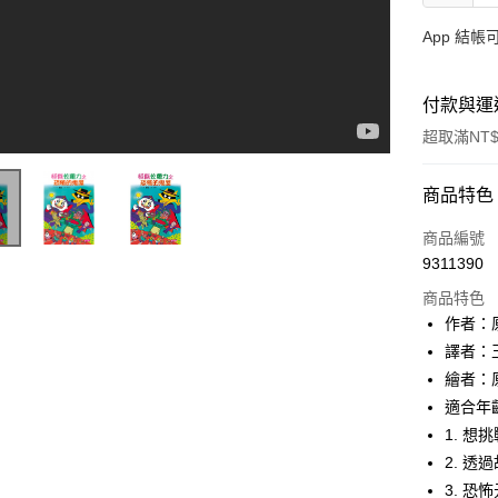
App 結
付款與運
超取滿NT$
付款方式
商品特色
信用卡一
商品編號
9311390
LINE Pay
商品特色
Apple Pay
作者：原裕
譯者：
大哥付你
繪者：原裕
相關說明
【大哥付
適合年齡
AFTEE先
1.本服務
1. 
2.付款方
相關說明
2. 
流程，驗
【關於「A
ATM付款
完成交易
3. 
AFTEE