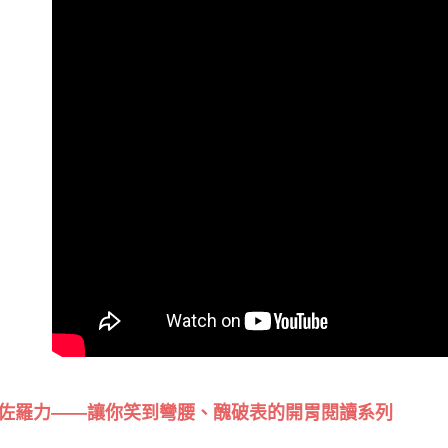
佐羅力——讓你笑到彎腰、醜破表的開胃閱讀系列