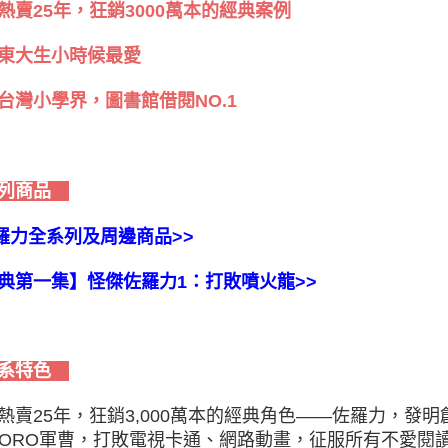
熱賣25年，狂銷3000萬本的經典案例
東大生小時候最愛
台灣小學界，圖書館借閱NO.1
列商品
佐羅力全系列及周邊商品>>
典第一集】怪傑佐羅力1：打敗噴火龍>>
系特色
熱賣25年，狂銷3,000萬本的經典角色——佐羅力，發明
RORO軍曹，打敗電視卡通、網路動畫，征服所有不愛閱