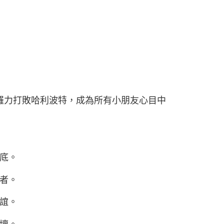
佐羅力打敗哈利波特，成為所有小朋友心目中
底。
者。
誼。