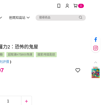
0
爸媽知識站
羅力2：恐怖的鬼屋
活動
超取滿NT$800免運
國家/地區配送
則評價
)
97