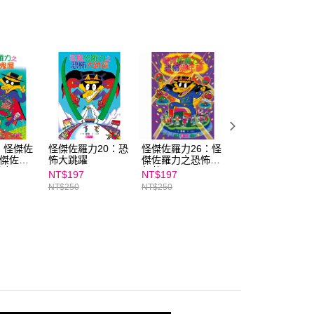
E先享後付」，若未經同意申辦者引起之損失，本公司不負相關責
AFTEE先享後付」時，將依據個別帳號之用戶狀況，依本公司
核予不同之上限額度；若仍有額度不足之情形，本公司將視審查
用戶進行身份認證。
一人註冊多個帳號或使用他人資訊註冊。若發現惡意使用之情
科技股份有限公司將有權停止該用戶之使用額度並採取法律行
】怪傑佐
怪傑佐羅力20：恐
怪傑佐羅力26：怪
怪傑佐羅力11：
怪傑佐羅
怖大跳躍
傑佐羅力之恐怖嘉
怖的禮物
的鬼屋★
年華
NT$197
NT$197
NT$197
NT$250
NT$250
NT$250