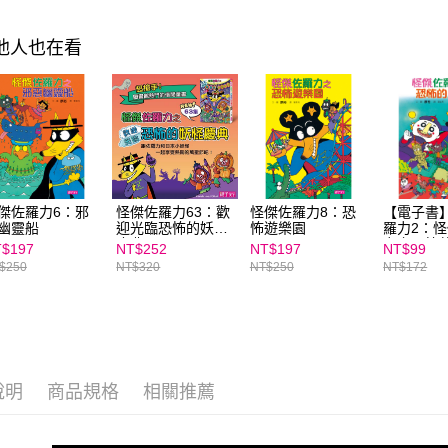
「AFTE
任。
其他人也在看
４．使用「
即時審查
結果請求
５．嚴禁
形，恩沛
動。
傑佐羅力6：邪
怪傑佐羅力63：歡
怪傑佐羅力8：恐
【電子書
幽靈船
迎光臨恐怖的妖怪
怖遊樂園
羅力2：
慶典
力之恐怖
$197
NT$252
NT$197
NT$99
加價購
$250
NT$320
NT$250
NT$172
說明
商品規格
相關推薦