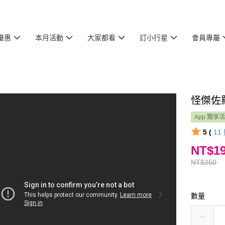
優惠
本月活動
大家都看
訂小行星
會員專屬
怪傑佐
App 獨享
5 (
11
NT$1
NT$250
數量