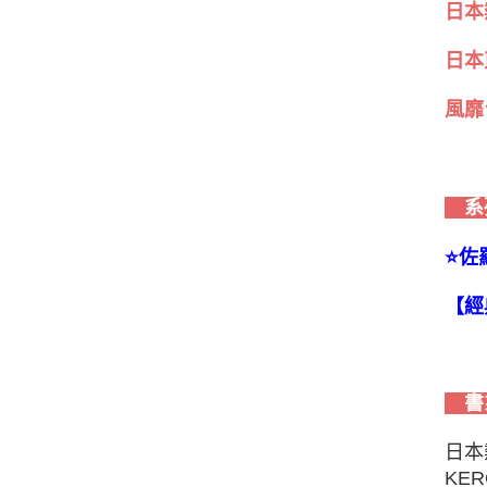
日本
日本
風靡
系
⭐️
【經
書
日本
KE