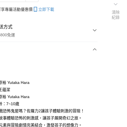
帳可享專屬活動優惠價
立即下載
清除
紀錄
送方式
800免運
次付款
 Yutaka Hara
王蘊潔
分期
 Yutaka Hara
你分期使用說明】
：7~10歲
享後付
由台灣大哥大提供，台灣大哥大用戶可立即使用無須另外申請。
想挑戰恐怖鬼屋嗎？佐羅力2讓孩子體驗刺激的冒險！
式選擇「大哥付你分期」，訂單成立後會自動跳轉到大哥付的交易
透過故事體驗恐怖的刺激感，讓孩子展開奇幻之旅。
證手機門號後，選擇欲分期的期數、繳款截止日，確認付款後即
FTEE先享後付」】
。
恐怖元素與冒險劇情完美結合，激發孩子的想像力。
先享後付是「在收到商品之後才付款」的支付方式。 讓您購物簡單