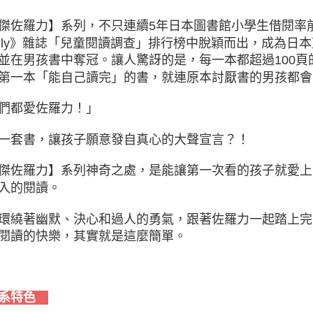
傑佐羅力】系列，不只連續5年日本圖書館小學生借閱率前三名，
mily》雜誌「兒童閱讀調查」排行榜中脫穎而出，成為
並在男孩書中奪冠。讓人驚訝的是，每一本都超過100
第一本「能自己讀完」的書，就連原本討厭書的男孩都會
們都愛佐羅力！」
一套書，讓孩子願意發自真心的大聲宣言？！
傑佐羅力】系列神奇之處，是能讓第一次看的孩子就愛上
入的閱讀。
環繞著幽默、決心和過人的勇氣，跟著佐羅力一起踏上完
閱讀的快樂，其實就是這麼簡單。
系特色