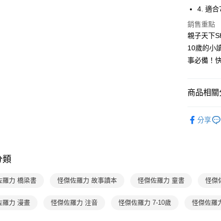
3.實際核
便利好安
4. 適
4.訂單成
１．簡單
消。如遇
２．便利
銷售重點
運送方式
無法說明
３．安心
親子天下Sh
【繳款方
付款後全
10歲的小
1.分期款
【「AFT
醒簡訊。
每筆NT$7
１．於結帳
事必備！
2.透過簡
付」結帳
帳／街口支
付款後7-1
２．訂單
３．收到繳
每筆NT$7
商品相關分
【注意事
／ATM／
1.本服務
※ 請注意
國內宅配/
用戶於交
分齡推薦
絡購買商品
款買賣價
分享
先享後付
每筆NT$7
經典系列
2.基於同
※ 交易是
資料（包
是否繳費成
離島宅配
主題書單
用，由本
付客戶支
每筆NT$2
3.完整用
分類
分齡推薦
【注意事
海外包裹
１．透過由
佐羅力 橋梁書
怪傑佐羅力 故事讀本
怪傑佐羅力 童書
怪傑
交易，需
求債權轉
２．關於
佐羅力 漫畫
怪傑佐羅力 注音
怪傑佐羅力 7-10歲
怪傑佐羅
https://aft
３．未成