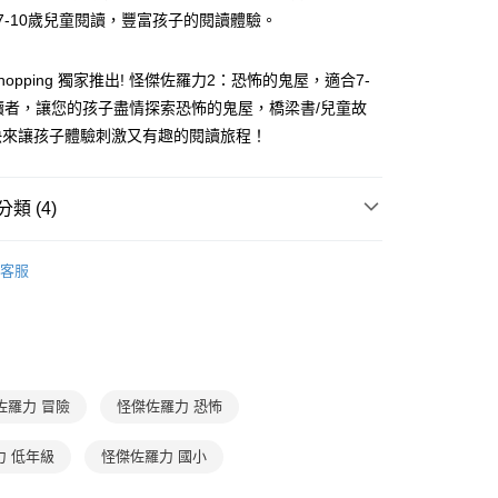
准額度、可分期數及費用金額請依後續交易確認頁面所載為準。
心！
合7-10歲兒童閱讀，豐富孩子的閱讀體驗。
立30分鐘內，如未前往確認交易或遇審核未通過，訂單將自動取
：不需註冊會員、不需綁卡、不需儲值。
「轉專審核」未通過狀況，表示未達大哥付你分期系統評分，恕
：只要手機號碼，簡訊認證，即可結帳。
評估內容。
：先確認商品／服務後，再付款。
opping 獨家推出! 怪傑佐羅力2：恐怖的鬼屋，適合7-
式說明】
家取貨
讀者，讓您的孩子盡情探索恐怖的鬼屋，橋梁書/兒童故
項不併入電信帳單，「大哥付你分期」於每月結算日後寄送繳費提
EE先享後付」結帳流程】
0，滿NT$800(含以上)免運費
方式選擇「AFTEE先享後付」後，將跳轉至「AFTEE先享後
快來讓孩子體驗刺激又有趣的閱讀旅程！
訊連結打開帳單後，可選擇「超商條碼／台灣大直營門市／銀行轉
頁面，進行簡訊認證並確認金額後，即可完成結帳。
付／iPASS MONEY」等通路繳費。
1取貨
成立數日內，您將收到繳費通知簡訊。
費通知簡訊後14天內，點擊此簡訊中的連結，可透過四大超商
0，滿NT$800(含以上)免運費
類 (4)
項】
網路銀行／等多元方式進行付款，方視為交易完成。
係由「台灣大哥大股份有限公司」（以下簡稱本公司）所提供，讓
：結帳手續完成當下不需立刻繳費，但若您需要取消訂單，請聯
郵寄 (不適用離島、海外及郵局i郵箱)
易時，得透過本服務購買商品或服務，並由商店將買賣／分期付
7-12歲
橋梁書/故事讀本
的店家。未經商家同意取消之訂單仍視為有效，需透過AFTEE
金債權讓與本公司後，依約使用本公司帳單繳交帳款。
客服
繳納相關費用。
0，滿NT$800(含以上)免運費
低中年級｜怪傑佐羅力 (注音、漫畫)
意付款使用「大哥付你分期」之契約關係目的，商店將以您的個人
否成功請以「AFTEE先享後付 」之結帳頁面顯示為準，若有關於
含姓名、電話或地址）提供予台灣大哥大進項蒐集、處理及利
功／繳費後需取消欲退款等相關疑問，請聯繫「AFTEE先享後
（澎湖、金門、馬祖、小琉球；不適用於郵局i郵箱）
分科學習
國文
公司與您本人進行分期帳單所需資料之確認、核對及更正。
援中心」
https://netprotections.freshdesk.com/support/home
00
戶服務條款，請詳閱以下連結：
https://oppay.tw/userRule
7-12歲
低年級童書
項】
航空運送
查看運費
恩沛科技股份有限公司提供之「AFTEE先享後付」服務完成之
佐羅力 冒險
怪傑佐羅力 恐怖
依本服務之必要範圍內提供個人資料，並將交易相關給付款項請
讓予恩沛科技股份有限公司。
個人資料處理事宜，請瀏覽以下網址：
力 低年級
怪傑佐羅力 國小
ee.tw/terms/#terms3
年的使用者請事先徵得法定代理人或監護人之同意方可使用