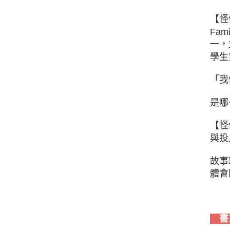
【怪
Fa
一，
學生
「我
是哪
【怪
與投
故事
體會
書