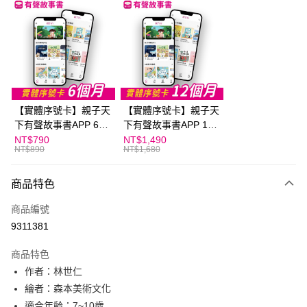
LINE Pay
Apple Pay
大哥付你分期
相關說明
【大哥付你分期使用說明】
AFTEE先享後付
1.本服務由台灣大哥大提供，台灣大哥大用戶可立即使用無須另外申請。
【實體序號卡】親子天
【實體序號卡】親子天
2.付款方式選擇「大哥付你分期」，訂單成立後會自動跳轉到大哥付的交易
相關說明
流程，驗證手機門號後，選擇欲分期的期數、繳款截止日，確認付款後即完
下有聲故事書APP 6個
下有聲故事書APP 12
【關於「AFTEE先享後付」】
成交易。
ATM付款
月
個月
NT$790
NT$1,490
AFTEE先享後付是「在收到商品之後才付款」的支付方式。 讓您購物簡單
3.實際核准額度、可分期數及費用金額請依後續交易確認頁面所載為準。
NT$890
NT$1,680
便利好安心！
4.訂單成立30分鐘內，如未前往確認交易或遇審核未通過，訂單將自動取
１．簡單：不需註冊會員、不需綁卡、不需儲值。
運送方式
消。如遇「轉專審核」未通過狀況，表示未達大哥付你分期系統評分，恕無
２．便利：只要手機號碼，簡訊認證，即可結帳。
商品特色
法說明評估內容。
３．安心：先確認商品／服務後，再付款。
付款後全家取貨｜8/8-8/14運費優惠，結帳滿499即享免運。
【繳款方式說明】
商品編號
1.分期款項不併入電信帳單，「大哥付你分期」於每月結算日後寄送繳費提
每筆NT$70，滿NT$499(含以上)免運費
【「AFTEE先享後付」結帳流程】
醒簡訊。
9311381
１．於結帳方式選擇「AFTEE先享後付」後，將跳轉至「AFTEE先享後付」
2.透過簡訊連結打開帳單後，可選擇「超商條碼／台灣大直營門市／銀行轉
付款後7-11取貨
結帳頁面，進行簡訊認證並確認金額後，即可完成結帳。
帳／街口支付／iPASS MONEY」等通路繳費。
２．訂單成立數日內，您將收到繳費通知簡訊。
商品特色
每筆NT$70，滿NT$800(含以上)免運費
３．收到繳費通知簡訊後14天內，點擊此簡訊中的連結，可透過四大超商／
【注意事項】
作者：林世仁
ATM／網路銀行／等多元方式進行付款，方視為交易完成。
國內宅配/郵寄 (不適用離島、海外及郵局i郵箱)
1.本服務係由「台灣大哥大股份有限公司」（以下簡稱本公司）所提供，讓
繪者：森本美術文化
※ 請注意：結帳手續完成當下不需立刻繳費，但若您需要取消訂單，請聯絡
用戶於交易時，得透過本服務購買商品或服務，並由商店將買賣／分期付款
每筆NT$70，滿NT$800(含以上)免運費
購買商品的店家。未經商家同意取消之訂單仍視為有效，需透過AFTEE先享
適合年齡：7~10歲