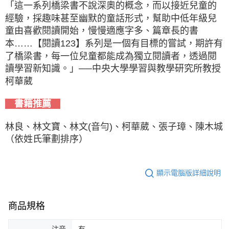
「這一系列橋梁書不說深奧的概念，而以接近兒童的
經驗，採趣味甚至幽默的童話形式，幫助中低年級兒
童由喜歡閱讀開始，慢慢適應字多、篇章長的書
本……【閱讀123】系列是一個有目標的嘗試，期許有
了橋梁書，每一位兒童都能成為獨立閱讀者，透過閱
讀學習新知識。」──中央大學學習與教學研究所教授
柯華葳
書籍推薦
林良、林文寶、林文(音勻)、柯華葳、張子璋、陳木城
（依姓氏筆劃排序）
顯示電腦版詳細說明
商品規格
注音
有