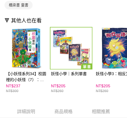
橋梁書 童書
🔻 其他人也在看
【小妖怪系列34】校園
妖怪小學｜系列單書
妖怪小學3：相反
裡的小妖怪（7）：神
出鬼沒樹妖
NT$237
NT$205
NT$205
NT$300
NT$260
NT$260
詳細說明
商品規格
相關推薦