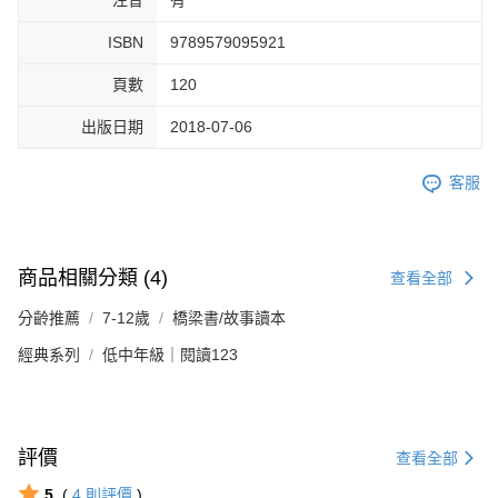
ISBN
9789579095921
頁數
120
出版日期
2018-07-06
客服
商品相關分類 (4)
查看全部
分齡推薦
7-12歲
橋梁書/故事讀本
經典系列
低中年級｜閱讀123
評價
查看全部
5
(
4
則評價
)