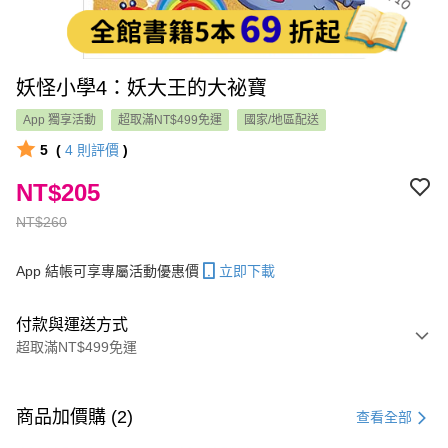
妖怪小學4：妖大王的大祕寶
App 獨享活動
超取滿NT$499免運
國家/地區配送
5
(
4
則評價
)
NT$205
NT$260
App 結帳可享專屬活動優惠價
立即下載
付款與運送方式
超取滿NT$499免運
付款方式
信用卡一次付款
商品加價購 (2)
查看全部