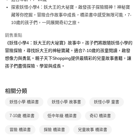
買賣價金債權讓與本公司後，依約使用本公司帳單繳交帳款。
後付繳納相關費用。
2.基於同意付款使用「大哥付你分期」之契約關係目的，商店將以您的個人
探索妖怪小學4：妖大王的大祕寶，啟發孩子探險精神！神秘寶
離島宅配（澎湖、金門、馬祖、小琉球；不適用於郵局i郵箱）
※ 交易是否成功請以「AFTEE先享後付 」之結帳頁面顯示為準，若有關於
資料（包含姓名、電話或地址）提供予台灣大哥大進項蒐集、處理及利用，
是否繳費成功／繳費後需取消欲退款等相關疑問，請聯繫「AFTEE先享後付
藏等你挖掘，冒險合作故事中成長，橋梁書中感受無限可能，7-
每筆NT$200
由本公司與您本人進行分期帳單所需資料之確認、核對及更正。
客戶支援中心」
https://netprotections.freshdesk.com/support/home
10歲的孩子們，一同展開奇幻之旅。
3.完整用戶服務條款，請詳閱以下連結：
https://oppay.tw/userRule
海外包裹航空運送
查看運費
【注意事項】
銷售重點
１．透過由恩沛科技股份有限公司提供之「AFTEE先享後付」服務完成之交
易，需依本服務之必要範圍內提供個人資料，並將交易相關給付款項請求債
《妖怪小學4：妖大王的大祕寶》故事中，孩子們將跟隨妖怪小學的
權轉讓予恩沛科技股份有限公司。
冒險探險，尋找妖大王的神秘寶藏。適合7-10歲的孩童閱讀，啟發
２．關於個人資料處理事宜，請瀏覽以下網址：
想像力與勇氣。親子天下Shopping提供最精彩的兒童故事書籍，讓
https://aftee.tw/terms/#terms3
３．未成年的使用者請事先徵得法定代理人或監護人之同意方可使用
孩子們盡情探險、學習與成長。
「AFTEE先享後付」，若未經同意申辦者引起之損失，本公司不負相關責
任。
４．使用「AFTEE先享後付」時，將依據個別帳號之用戶狀況，依本公司即
時審查核予不同之上限額度；若仍有額度不足之情形，本公司將視審查結果
相關分類
請求用戶進行身份認證。
５．嚴禁一人註冊多個帳號或使用他人資訊註冊。若發現惡意使用之情形，
妖怪小學 橋梁書
妖怪小學 故事書
妖怪小學 童書
恩沛科技股份有限公司將有權停止該用戶之使用額度並採取法律行動。
7-10歲 橋梁書
低中年級 橋梁書
奇幻 橋梁書
冒險 橋梁書
探險 橋梁書
兒童故事 橋梁書