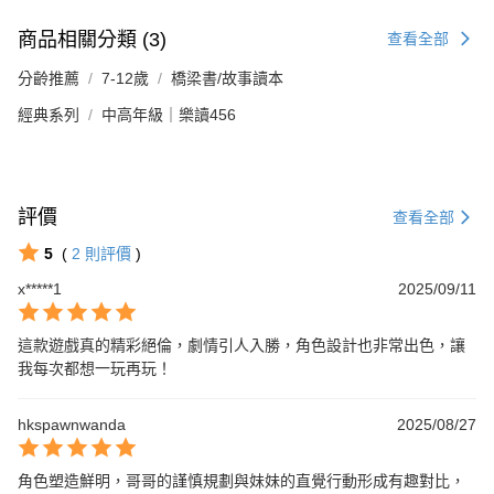
商品相關分類 (3)
查看全部
分齡推薦
7-12歲
橋梁書/故事讀本
經典系列
中高年級｜樂讀456
評價
查看全部
5
(
2
則評價
)
x*****1
2025/09/11
這款遊戲真的精彩絕倫，劇情引人入勝，角色設計也非常出色，讓
我每次都想一玩再玩！
hkspawnwanda
2025/08/27
角色塑造鮮明，哥哥的謹慎規劃與妹妹的直覺行動形成有趣對比，