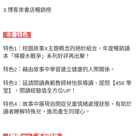
3.博客來書店暢銷榜
本書特色
特色1：校園故事X主題概念的絕妙組合，年度暢銷讀
本「檸檬水戰爭」系列好評再出擊！
特色2：藉由故事中學習建立健康的人際關係。
特色3：延請閱讀典範教師林怡辰導讀、提問【456 學
堂】，閱讀經驗值全方位UP！
特色4：故事中展現自閉症兒童情緒處理狀態，有助於
讀者瞭解特殊兒，進而產生同理心。