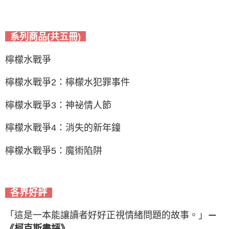
系列商品(共五冊)
檸檬水戰爭
檸檬水戰爭2：檸檬水犯罪事件
檸檬水戰爭3：神祕情人節
檸檬水戰爭4：消失的新年鐘
檸檬水戰爭5：魔術陷阱
各界好評
「這是一本能讓讀者好好正視情緒問題的故事。」
－
《柯克斯書評》