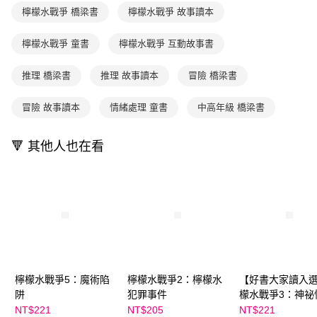
買賣價金債權讓與本公司後，依約使用本公司帳單繳交帳款。
後付繳納相關費用。
檸檬水戰爭 橋梁書
檸檬水戰爭 故事讀本
2.基於同意付款使用「大哥付你分期」之契約關係目的，商店將以您的個人
離島宅配（澎湖、金門、馬祖、小琉球；不適用於郵局i郵箱）
※ 交易是否成功請以「AFTEE先享後付 」之結帳頁面顯示為準，若有關於
資料（包含姓名、電話或地址）提供予台灣大哥大進項蒐集、處理及利用，
是否繳費成功／繳費後需取消欲退款等相關疑問，請聯繫「AFTEE先享後付
每筆NT$200
由本公司與您本人進行分期帳單所需資料之確認、核對及更正。
檸檬水戰爭 童書
檸檬水戰爭 互動故事書
客戶支援中心」
https://netprotections.freshdesk.com/support/home
3.完整用戶服務條款，請詳閱以下連結：
https://oppay.tw/userRule
海外包裹航空運送
查看運費
【注意事項】
推理 橋梁書
推理 故事讀本
冒險 橋梁書
１．透過由恩沛科技股份有限公司提供之「AFTEE先享後付」服務完成之交
易，需依本服務之必要範圍內提供個人資料，並將交易相關給付款項請求債
冒險 故事讀本
情緒處理 童書
中高年級 橋梁書
權轉讓予恩沛科技股份有限公司。
２．關於個人資料處理事宜，請瀏覽以下網址：
https://aftee.tw/terms/#terms3
🔻 其他人也在看
３．未成年的使用者請事先徵得法定代理人或監護人之同意方可使用
「AFTEE先享後付」，若未經同意申辦者引起之損失，本公司不負相關責
任。
４．使用「AFTEE先享後付」時，將依據個別帳號之用戶狀況，依本公司即
時審查核予不同之上限額度；若仍有額度不足之情形，本公司將視審查結果
請求用戶進行身份認證。
５．嚴禁一人註冊多個帳號或使用他人資訊註冊。若發現惡意使用之情形，
恩沛科技股份有限公司將有權停止該用戶之使用額度並採取法律行動。
檸檬水戰爭5：魔術陷
檸檬水戰爭2：檸檬水
【好書大家讀入
阱
犯罪事件
檬水戰爭3：神祕
節
NT$221
NT$205
NT$221