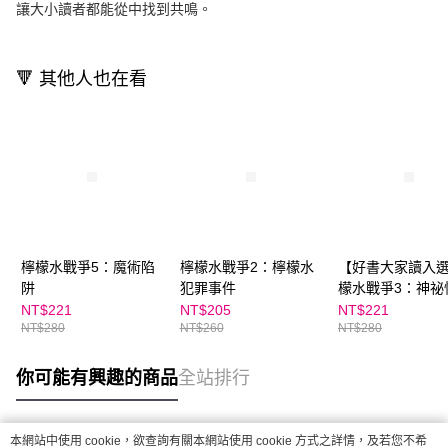
讓大小讀者都能從中找到共鳴。
🔻 其他人也在看
檸檬水戰爭5：魔術陷
檸檬水戰爭2：檸檬水
【好書大家讀入
阱
犯罪事件
檬水戰爭3：神祕
節
NT$221
NT$205
NT$221
NT$280
NT$260
NT$280
你可能有興趣的商品
全站排行
本網站中使用 cookie，欲查詢有關本網站使用 cookie 方式之詳情，及若您不希