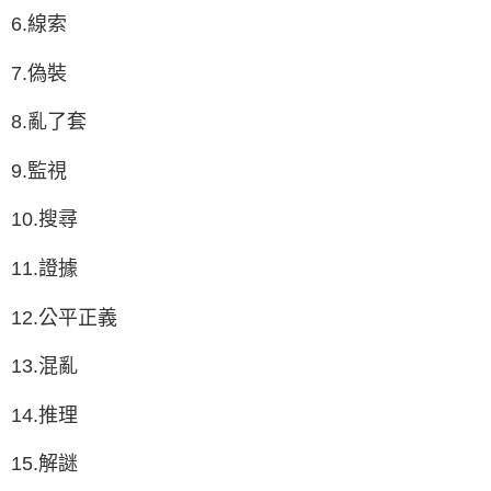
6.線索
7.偽裝
8.亂了套
9.監視
10.搜尋
11.證據
12.公平正義
13.混亂
14.推理
15.解謎