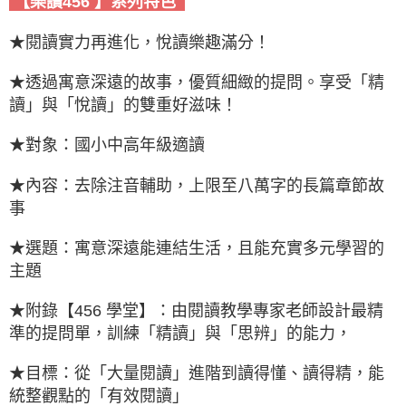
【樂讀456 】系列特色
★閱讀實力再進化，悅讀樂趣滿分！
★透過寓意深遠的故事，優質細緻的提問。享受「精
讀」與「悅讀」的雙重好滋味！
★對象：國小中高年級適讀
★內容：去除注音輔助，上限至八萬字的長篇章節故
事
★選題：寓意深遠能連結生活，且能充實多元學習的
主題
★附錄【456 學堂】：由閱讀教學專家老師設計最精
準的提問單，訓練「精讀」與「思辨」的能力，
★目標：從「大量閱讀」進階到讀得懂、讀得精，能
統整觀點的「有效閱讀」