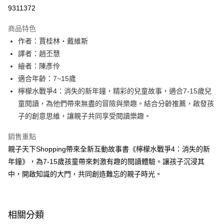
LINE Pay
9311372
Apple Pay
商品特色
大哥付你分期
作者：賈桂林‧戴維斯
相關說明
譯者：趙丕慧
【大哥付你分期使用說明】
繪者：陳彥伶
AFTEE先享後付
1.本服務由台灣大哥大提供，台灣大哥大用戶可立即使用無須另外申請。
適合年齡：7~15歲
2.付款方式選擇「大哥付你分期」，訂單成立後會自動跳轉到大哥付的交易
相關說明
流程，驗證手機門號後，選擇欲分期的期數、繳款截止日，確認付款後即完
檸檬水戰爭4：消失的新年鐘，精彩的兒童故事，適合7-15歲兒
【關於「AFTEE先享後付」】
成交易。
ATM付款
AFTEE先享後付是「在收到商品之後才付款」的支付方式。 讓您購物簡單
童閱讀，為他們帶來無盡的冒險與樂趣。結合分齡推薦，啟發孩
3.實際核准額度、可分期數及費用金額請依後續交易確認頁面所載為準。
便利好安心！
子的創意思維，讓親子共同享受閱讀樂趣。
4.訂單成立30分鐘內，如未前往確認交易或遇審核未通過，訂單將自動取
１．簡單：不需註冊會員、不需綁卡、不需儲值。
運送方式
消。如遇「轉專審核」未通過狀況，表示未達大哥付你分期系統評分，恕無
２．便利：只要手機號碼，簡訊認證，即可結帳。
法說明評估內容。
銷售重點
３．安心：先確認商品／服務後，再付款。
付款後全家取貨｜8/8-8/14運費優惠，結帳滿499即享免運。
【繳款方式說明】
親子天下Shopping帶來全新互動故事書《檸檬水戰爭4：消失的新
1.分期款項不併入電信帳單，「大哥付你分期」於每月結算日後寄送繳費提
每筆NT$70，滿NT$499(含以上)免運費
【「AFTEE先享後付」結帳流程】
年鐘》，為7-15歲孩童帶來刺激有趣的閱讀體驗。讓孩子沉浸其
醒簡訊。
１．於結帳方式選擇「AFTEE先享後付」後，將跳轉至「AFTEE先享後付」
2.透過簡訊連結打開帳單後，可選擇「超商條碼／台灣大直營門市／銀行轉
付款後7-11取貨
中，開啟知識的大門，共同創造難忘的親子時光。
結帳頁面，進行簡訊認證並確認金額後，即可完成結帳。
帳／街口支付／iPASS MONEY」等通路繳費。
２．訂單成立數日內，您將收到繳費通知簡訊。
每筆NT$70，滿NT$800(含以上)免運費
３．收到繳費通知簡訊後14天內，點擊此簡訊中的連結，可透過四大超商／
【注意事項】
ATM／網路銀行／等多元方式進行付款，方視為交易完成。
國內宅配/郵寄 (不適用離島、海外及郵局i郵箱)
1.本服務係由「台灣大哥大股份有限公司」（以下簡稱本公司）所提供，讓
※ 請注意：結帳手續完成當下不需立刻繳費，但若您需要取消訂單，請聯絡
相關分類
用戶於交易時，得透過本服務購買商品或服務，並由商店將買賣／分期付款
每筆NT$70，滿NT$800(含以上)免運費
購買商品的店家。未經商家同意取消之訂單仍視為有效，需透過AFTEE先享