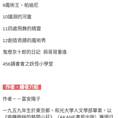
9魔術王‧帕迪尼
10鐘淵的河童
11四處飛舞的精靈
12創造奇蹟的魔術秀
鬼燈京十郎的日記 與哥哥重逢
456讀書會之妖怪小學堂
作者、繪者介紹
作者－－富安陽子
一九五九年生於東京都。和光大學人文學部畢業。以
《麻櫟樹林的熱鬧山莊》（AKANE書房出版）獲頒日