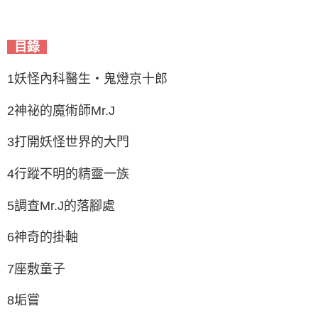
目錄
1妖怪內科醫生‧鬼燈京十郎
2神祕的魔術師Mr.J
3打開妖怪世界的大門
4行蹤不明的精靈一族
5調查Mr.J的落腳處
6神奇的掛軸
7座敷童子
8垢嘗