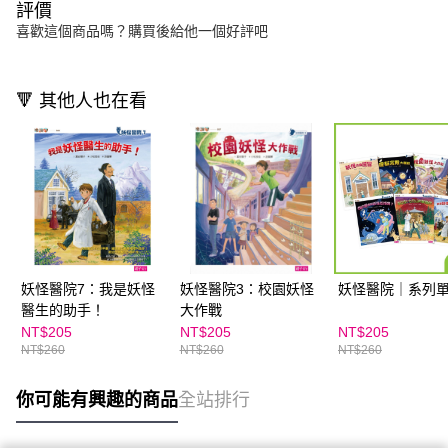
評價
喜歡這個商品嗎？購買後給他一個好評吧
🔻 其他人也在看
妖怪醫院7：我是妖怪
妖怪醫院3：校園妖怪
妖怪醫院｜系列
醫生的助手！
大作戰
NT$205
NT$205
NT$205
NT$260
NT$260
NT$260
你可能有興趣的商品
全站排行