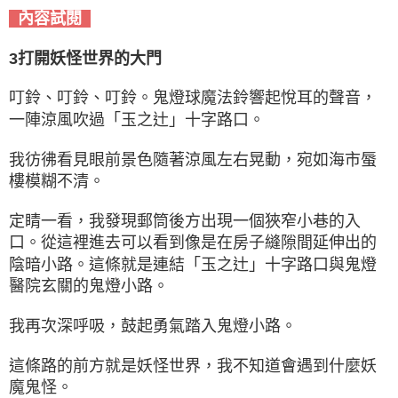
內容試閱
3打開妖怪世界的大門
叮鈴、叮鈴、叮鈴。鬼燈球魔法鈴響起悅耳的聲音，
一陣涼風吹過「玉之辻」十字路口。
我彷彿看見眼前景色隨著涼風左右晃動，宛如海市蜃
樓模糊不清。
定睛一看，我發現郵筒後方出現一個狹窄小巷的入
口。從這裡進去可以看到像是在房子縫隙間延伸出的
陰暗小路。這條就是連結「玉之辻」十字路口與鬼燈
醫院玄關的鬼燈小路。
我再次深呼吸，鼓起勇氣踏入鬼燈小路。
這條路的前方就是妖怪世界，我不知道會遇到什麼妖
魔鬼怪。