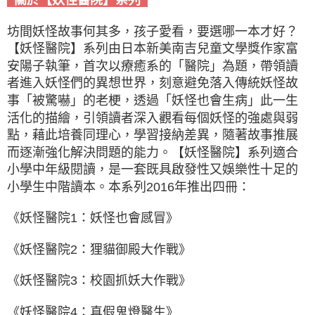
坊間妖怪故事何其多，孩子愛看，要選哪一本才好？
【妖怪醫院】系列由日本新美南吉兒童文學獎作家富
安陽子執筆，首次以療癒系的「醫院」為題，帶領讀
者進入妖怪們的異想世界，刻意避免落入傳統妖怪故
事「被驚嚇」的老梗，透過「妖怪也會生病」此一生
活化的描繪，引領讀者深入觀看每個妖怪的強處與弱
點，藉此培養同理心，學習接納差異，隨著故事推展
而逐漸強化解決問題的能力。【妖怪醫院】系列適合
小學中年級閱讀，是一套既具啟發性又娛樂性十足的
小學生中階讀本。本系列2016年推出四冊：
《妖怪醫院1：妖怪也會感冒》
《妖怪醫院2：狸貓御殿大作戰》
《妖怪醫院3：校園抓妖大作戰》
《妖怪醫院4：真假鬼燈醫生》