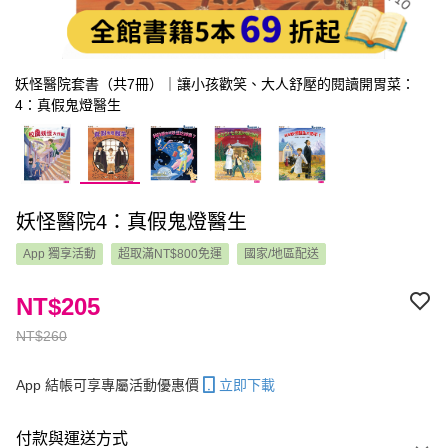
妖怪醫院套書（共7冊）｜讓小孩歡笑、大人舒壓的閱讀開胃菜：
4：真假鬼燈醫生
妖怪醫院4：真假鬼燈醫生
App 獨享活動
超取滿NT$800免運
國家/地區配送
NT$205
NT$260
App 結帳可享專屬活動優惠價
立即下載
付款與運送方式