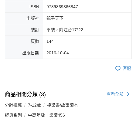
ISBN
9789869366847
出版社
親子天下
裝訂
平裝，附注音17*22
頁數
144
出版日期
2016-10-04
客服
商品相關分類 (3)
查看全部
分齡推薦
7-12歲
橋梁書/故事讀本
經典系列
中高年級｜樂讀456