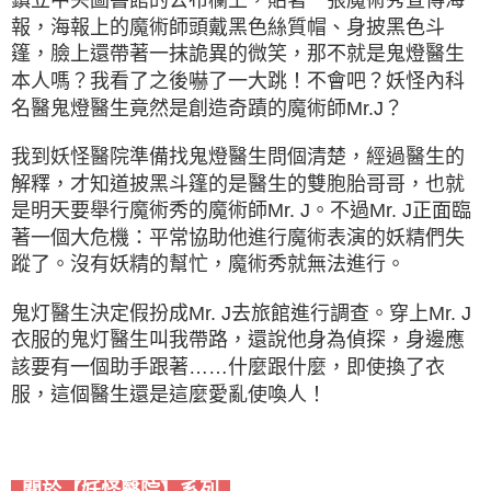
報，海報上的魔術師頭戴黑色絲質帽、身披黑色斗
篷，臉上還帶著一抹詭異的微笑，那不就是鬼燈醫生
本人嗎？我看了之後嚇了一大跳！不會吧？妖怪內科
名醫鬼燈醫生竟然是創造奇蹟的魔術師Mr.J？
我到妖怪醫院準備找鬼燈醫生問個清楚，經過醫生的
解釋，才知道披黑斗篷的是醫生的雙胞胎哥哥，也就
是明天要舉行魔術秀的魔術師Mr. J。不過Mr. J正面臨
著一個大危機：平常協助他進行魔術表演的妖精們失
蹤了。沒有妖精的幫忙，魔術秀就無法進行。
鬼灯醫生決定假扮成Mr. J去旅館進行調查。穿上Mr. J
衣服的鬼灯醫生叫我帶路，還說他身為偵探，身邊應
該要有一個助手跟著……什麼跟什麼，即使換了衣
服，這個醫生還是這麼愛亂使喚人！
關於【妖怪醫院】系列