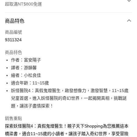
超取滿NT$800免運
付款方式
商品特色
信用卡一次付款
商品編號
LINE Pay
9311324
Apple Pay
商品特色
大哥付你分期
作者：富安陽子
相關說明
譯者：游韻馨
【大哥付你分期使用說明】
繪者：小松良佳
AFTEE先享後付
1.本服務由台灣大哥大提供，台灣大哥大用戶可立即使用無須另外申請。
適合年齡：11~15歲
2.付款方式選擇「大哥付你分期」，訂單成立後會自動跳轉到大哥付的交易
相關說明
流程，驗證手機門號後，選擇欲分期的期數、繳款截止日，確認付款後即完
妖怪醫院4：真假鬼燈醫生，啟發想像力，激發智慧，11~15歲
【關於「AFTEE先享後付」】
成交易。
ATM付款
AFTEE先享後付是「在收到商品之後才付款」的支付方式。 讓您購物簡單
兒童首選。進入妖怪醫院的奇幻世界，一起揭開真相，挑戰謎
3.實際核准額度、可分期數及費用金額請依後續交易確認頁面所載為準。
便利好安心！
題，讓孩子盡情探索！
4.訂單成立30分鐘內，如未前往確認交易或遇審核未通過，訂單將自動取
１．簡單：不需註冊會員、不需綁卡、不需儲值。
運送方式
消。如遇「轉專審核」未通過狀況，表示未達大哥付你分期系統評分，恕無
２．便利：只要手機號碼，簡訊認證，即可結帳。
法說明評估內容。
銷售重點
３．安心：先確認商品／服務後，再付款。
付款後全家取貨
【繳款方式說明】
探索妖怪醫院4：真假鬼燈醫生！親子天下Shopping為您推薦這本
1.分期款項不併入電信帳單，「大哥付你分期」於每月結算日後寄送繳費提
每筆NT$70，滿NT$800(含以上)免運費
【「AFTEE先享後付」結帳流程】
橋梁書，適合11~15歲的小讀者。讓孩子踏入奇幻世界，享受冒險
醒簡訊。
１．於結帳方式選擇「AFTEE先享後付」後，將跳轉至「AFTEE先享後付」