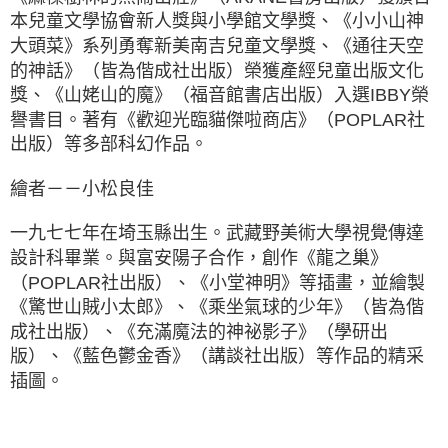
本兒童文學協會新人獎與小學館文學獎、《小小山神
大頭菜》系列勇奪新美南吉兒童文學獎、《通往天空
的神話》（皆為偕成社出版）榮獲產經兒童出版文化
獎、《山姥山的魔》（福音館書店出版）入選IBBY榮
譽書目。著有《歡迎光臨貓傑啦商店》（POPLAR社
出版）等多部科幻作品。
繪者－－小松良佳
一九七七年在埼玉縣出生。武藏野美術大學視覺傳達
設計科畢業。與富安陽子合作，創作《龍之巢》
（POPLAR社出版）、《小堂神明》等插畫，並繪製
《驚世山賊小太郎》、《乘坐氣球的少年》（皆為偕
成社出版）、《充滿魔法的神祕影子》（學研出
版）、《藍色鬱金香》（講談社出版）等作品的精采
插圖。