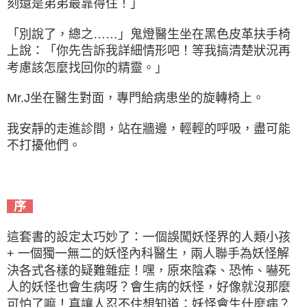
刻還是弟弟最靠得住！」
「別說了，總之……」鬼燈醫生坐在黑色皮革扶手椅
上說：「你先告訴我詳細情形吧！等我搞清楚狀況再
考慮該怎麼找回你的精靈。」
Mr.J坐在醫生對面，專門給病患坐的旋轉椅上。
我安靜的走進診間，站在牆邊，輕輕的呼吸，盡可能
不打擾他們。
序
這套書的設定太巧妙了：一個誤闖妖怪界的人類小孩
+ 一個獨一無二的妖怪內科醫生，兩人聯手為妖怪解
決各式各樣的疑難雜症！嘿，原來陰森、恐怖、嚇死
人的妖怪也會生病呀？會生病的妖怪，好像就沒那麼
可怕了嘛！真讓人忍不住想知道：妖怪會生什麼病？