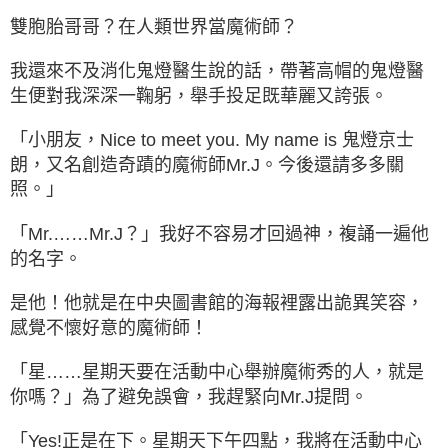
雙胞胎哥哥？在人類世界當魔術師？
我還來不及消化鬼燈醫生說的話，帶著高帽的鬼燈醫
生便對我深深一鞠躬，舉手投足既華麗又誇張。
「小朋友，Nice to meet you. My name is 鬼燈京士
朗，又名創造奇蹟的魔術師Mr.J。今後還請多多關
照。」
「Mr.……Mr.J？」我好不容易才回過神，複誦一遍他
的名字。
是他！他就是在中央圖書館的海報裡露出詭異笑容，
感覺不懷好意的魔術師！
「星……星期天要在活動中心舉辦魔術秀的人，就是
你嗎？」為了避免誤會，我趕緊向Mr.J提問。
「Yes!正是在下。星期天下午四點，我將在活動中心