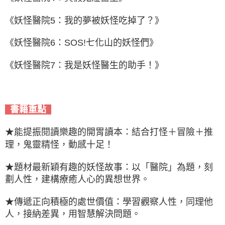
《妖怪醫院5：我的夢被妖怪吃掉了？》
《妖怪醫院6：SOS!七化山的妖怪們》
《妖怪醫院7：我是妖怪醫生的助手！》
書籍重點
★能提振閱讀樂趣的開胃讀本：結合打怪＋冒險＋推
理，鬼靈精怪，動感十足！
★題材最新穎有趣的妖怪故事：以「醫院」為題，刻
劃人性，建構療癒人心的異想世界。
★傳遞正向積極的處世價值：學習觀察人性，同理他
人，接納差異，用智慧解決問題。