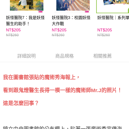
妖怪醫院7：我是妖怪
妖怪醫院3：校園妖怪
妖怪醫院｜系列
醫生的助手！
大作戰
NT$205
NT$205
NT$205
NT$260
NT$260
NT$260
詳細說明
商品規格
相關推薦
我在圖書館張貼的魔術秀海報上，
看到跟鬼燈醫生長得一模一樣的魔術師Mr.J的照片！
這是怎麼回事？
鎮立中央圖書館的公布欄上，貼著一張魔術秀宣傳海