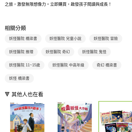
2.透過簡訊連結打開帳單後，可選擇「超商條碼／台灣大直營門市／銀行轉
付款後7-11取貨
之旅，激發無限想像力。立即購買，啟發孩子閱讀與成長！
結帳頁面，進行簡訊認證並確認金額後，即可完成結帳。
帳／街口支付／iPASS MONEY」等通路繳費。
２．訂單成立數日內，您將收到繳費通知簡訊。
每筆NT$70，滿NT$800(含以上)免運費
３．收到繳費通知簡訊後14天內，點擊此簡訊中的連結，可透過四大超商／
【注意事項】
ATM／網路銀行／等多元方式進行付款，方視為交易完成。
國內宅配/郵寄 (不適用離島、海外及郵局i郵箱)
1.本服務係由「台灣大哥大股份有限公司」（以下簡稱本公司）所提供，讓
※ 請注意：結帳手續完成當下不需立刻繳費，但若您需要取消訂單，請聯絡
相關分類
用戶於交易時，得透過本服務購買商品或服務，並由商店將買賣／分期付款
每筆NT$70，滿NT$800(含以上)免運費
購買商品的店家。未經商家同意取消之訂單仍視為有效，需透過AFTEE先享
買賣價金債權讓與本公司後，依約使用本公司帳單繳交帳款。
後付繳納相關費用。
妖怪醫院 橋梁書
妖怪醫院 兒童小說
妖怪醫院 冒險
2.基於同意付款使用「大哥付你分期」之契約關係目的，商店將以您的個人
離島宅配（澎湖、金門、馬祖、小琉球；不適用於郵局i郵箱）
※ 交易是否成功請以「AFTEE先享後付 」之結帳頁面顯示為準，若有關於
資料（包含姓名、電話或地址）提供予台灣大哥大進項蒐集、處理及利用，
是否繳費成功／繳費後需取消欲退款等相關疑問，請聯繫「AFTEE先享後付
每筆NT$200
由本公司與您本人進行分期帳單所需資料之確認、核對及更正。
妖怪醫院 推理
妖怪醫院 奇幻
妖怪醫院 鬼怪
客戶支援中心」
https://netprotections.freshdesk.com/support/home
3.完整用戶服務條款，請詳閱以下連結：
https://oppay.tw/userRule
海外包裹航空運送
查看運費
【注意事項】
妖怪醫院 11~15歲
妖怪醫院 中高年級
奇幻 橋梁書
１．透過由恩沛科技股份有限公司提供之「AFTEE先享後付」服務完成之交
易，需依本服務之必要範圍內提供個人資料，並將交易相關給付款項請求債
妖怪 橋梁書
權轉讓予恩沛科技股份有限公司。
２．關於個人資料處理事宜，請瀏覽以下網址：
https://aftee.tw/terms/#terms3
🔻 其他人也在看
３．未成年的使用者請事先徵得法定代理人或監護人之同意方可使用
「AFTEE先享後付」，若未經同意申辦者引起之損失，本公司不負相關責
任。
４．使用「AFTEE先享後付」時，將依據個別帳號之用戶狀況，依本公司即
時審查核予不同之上限額度；若仍有額度不足之情形，本公司將視審查結果
請求用戶進行身份認證。
５．嚴禁一人註冊多個帳號或使用他人資訊註冊。若發現惡意使用之情形，
恩沛科技股份有限公司將有權停止該用戶之使用額度並採取法律行動。