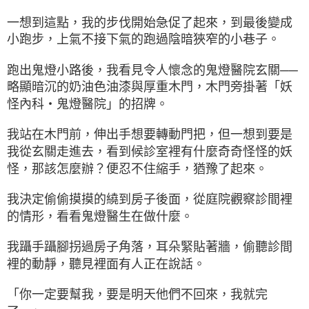
一想到這點，我的步伐開始急促了起來，到最後變成
小跑步，上氣不接下氣的跑過陰暗狹窄的小巷子。
跑出鬼燈小路後，我看見令人懷念的鬼燈醫院玄關──
略顯暗沉的奶油色油漆與厚重木門，木門旁掛著「妖
怪內科‧鬼燈醫院」的招牌。
我站在木門前，伸出手想要轉動門把，但一想到要是
我從玄關走進去，看到候診室裡有什麼奇奇怪怪的妖
怪，那該怎麼辦？便忍不住縮手，猶豫了起來。
我決定偷偷摸摸的繞到房子後面，從庭院觀察診間裡
的情形，看看鬼燈醫生在做什麼。
我躡手躡腳拐過房子角落，耳朵緊貼著牆，偷聽診間
裡的動靜，聽見裡面有人正在說話。
「你一定要幫我，要是明天他們不回來，我就完