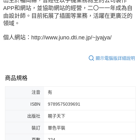
出生於福岡縣，曾經在以手機業務為主的公司製作
APP和網站，並協助網站的經營，二〇一一年成為自
由設
計師。目前拓展了插圖等業務，活躍在更廣泛的
領域。
個人網站：http://www.juno.dti.ne.jp/~jyajya/
顯示電腦版詳細說明
商品規格
注音
有
ISBN
9789575039691
出版社
親子天下
裝訂
單色平裝
頁數
224