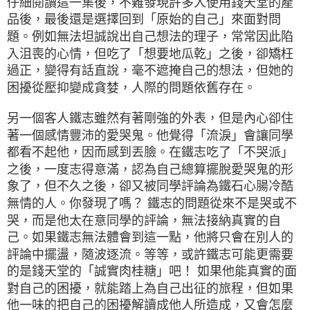
仔細閱讀這一集後，不難發現許多人使用錢天堂的產
品後，最後還是選擇回到「原始的自己」來面對問
題。例如無法坦誠說出自己想法的理子，常常因此陷
入沮喪的心情，但吃了「想要地瓜乾」之後，卻矯枉
過正，變得有話直說，毫不遮掩自己的想法，但她的
困擾從壓抑變成貪婪，人際的問題依舊存在。
另一個客人鐵志雖然有著剛強的外表，但是內心卻住
著一個感情豐沛的愛哭鬼。他覺得「流淚」會讓同學
都看不起他，因而感到丟臉。在鐵志吃了「不哭派」
之後，一度志得意滿，認為自己總算擺脫愛哭鬼的形
象了，但不久之後，卻又被同學評論為鐵石心腸冷酷
無情的人。你發現了嗎？ 鐵志的問題從來不是哭或不
哭，而是他太在意同學的評論，無法接納真實的自
己。如果鐵志無法體會到這一點，他將只會在別人的
評論中擺盪，隨波逐流。等等，或許鐵志可能更需要
的是錢天堂的「誠實肉桂糖」吧！ 如果他能真實的面
對自己的困擾，就能踏上為自己出征的旅程，但如果
他一味的把自己的困擾解讀成他人所造成，又會怎麼