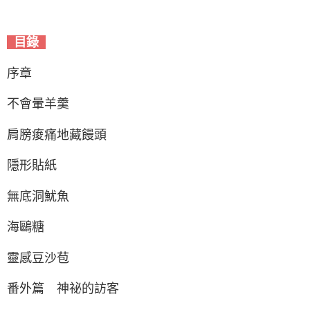
目錄
序章
不會暈羊羹
肩膀痠痛地藏饅頭
隱形貼紙
無底洞魷魚
海鷗糖
靈感豆沙苞
番外篇 神祕的訪客