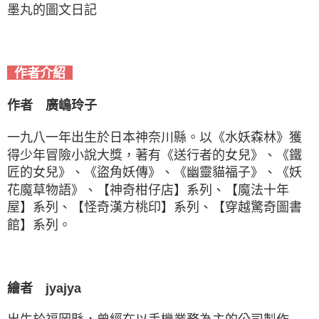
墨丸的圖文日記
作者介紹
作者 廣嶋玲子
一九八一年出生於日本神奈川縣。以《水妖森林》獲
得少年冒險小說大獎，著有《送行者的女兒》、《鐵
匠
的女兒》、《盜角妖傳》、《幽靈貓福子》、《妖
花魔草物語》、【神奇柑仔店】系列、【魔法十年
屋】系
列、【怪奇漢方桃印】系列、【穿越驚奇圖書
館】系列。
繪者 jyajya