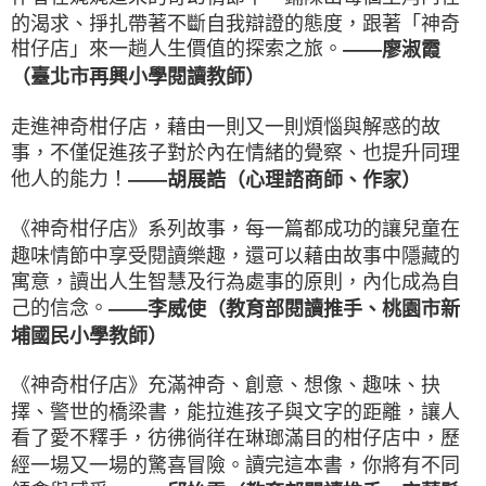
的渴求、掙扎帶著不斷自我辯證的態度，跟著「神奇
柑仔店」來一趟人生價值的探索之旅。
——廖淑霞
（臺北市再興小學閱讀教師）
走進神奇柑仔店，藉由一則又一則煩惱與解惑的故
事，不僅促進孩子對於內在情緒的覺察、也提升同理
他人的能力！
——胡展誥（心理諮商師、作家）
《神奇柑仔店》系列故事，每一篇都成功的讓兒童在
趣味情節中享受閱讀樂趣，還可以藉由故事中隱藏的
寓意，讀出人生智慧及行為處事的原則，內化成為自
己的信念。
——李威使（教育部閱讀推手、桃園市新
埔國民小學教師）
《神奇柑仔店》充滿神奇、創意、想像、趣味、抉
擇、警世的橋梁書，能拉進孩子與文字的距離，讓人
看了愛不釋手，彷彿徜徉在琳瑯滿目的柑仔店中，歷
經一場又一場的驚喜冒險。讀完這本書，你將有不同