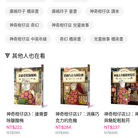
買賣價金債權讓與本公司後，依約使用本公司帳單繳交帳款。
後付繳納相關費用。
2.基於同意付款使用「大哥付你分期」之契約關係目的，商店將以您的個人
離島宅配（澎湖、金門、馬祖、小琉球；不適用於郵局i郵箱）
※ 交易是否成功請以「AFTEE先享後付 」之結帳頁面顯示為準，若有關於
資料（包含姓名、電話或地址）提供予台灣大哥大進項蒐集、處理及利用，
廣嶋玲子 橋梁書
廣嶋玲子 童書
神奇柑仔店 讀本
是否繳費成功／繳費後需取消欲退款等相關疑問，請聯繫「AFTEE先享後付
每筆NT$200
由本公司與您本人進行分期帳單所需資料之確認、核對及更正。
客戶支援中心」
https://netprotections.freshdesk.com/support/home
3.完整用戶服務條款，請詳閱以下連結：
https://oppay.tw/userRule
神奇柑仔店 奇幻
神奇柑仔店 兒童故事
海外包裹航空運送
查看運費
【注意事項】
１．透過由恩沛科技股份有限公司提供之「AFTEE先享後付」服務完成之交
神奇柑仔店 中高年級
奇幻 橋梁書
兒童故事 橋梁書
易，需依本服務之必要範圍內提供個人資料，並將交易相關給付款項請求債
權轉讓予恩沛科技股份有限公司。
２．關於個人資料處理事宜，請瀏覽以下網址：
🔻 其他人也在看
https://aftee.tw/terms/#terms3
３．未成年的使用者請事先徵得法定代理人或監護人之同意方可使用
「AFTEE先享後付」，若未經同意申辦者引起之損失，本公司不負相關責
任。
４．使用「AFTEE先享後付」時，將依據個別帳號之用戶狀況，依本公司即
時審查核予不同之上限額度；若仍有額度不足之情形，本公司將視審查結果
請求用戶進行身份認證。
５．嚴禁一人註冊多個帳號或使用他人資訊註冊。若發現惡意使用之情形，
恩沛科技股份有限公司將有權停止該用戶之使用額度並採取法律行動。
神奇柑仔店3：誰需要
神奇柑仔店17：消痛巧
神奇柑仔店12：
除皺酸梅
克力的危機
與駱駝輕鬆符
NT$221
NT$284
NT$237
NT$280
NT$360
NT$300