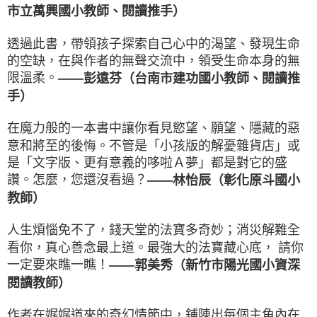
市立萬興國小教師、閱讀推手）
透過此書，帶領孩子探索自己心中的渴望、發現生命
的空缺，在與作者的無聲交流中，領受生命本身的無
限溫柔。
——彭遠芬（台南市建功國小教師、閱讀推
手）
在魔力般的一本書中讓你看見慾望、願望、隱藏的惡
意和將至的後悔。不管是「小孩版的解憂雜貨店」或
是「文字版、更有意義的哆啦Ａ夢」都是對它的盛
讚。怎麼，您還沒看過？
——林怡辰（彰化原斗國小
教師）
人生煩惱免不了，錢天堂的法寶多奇妙；消災解難全
看你，真心善念最上道。最強大的法寶藏心底， 請你
一定要來瞧一瞧！
——郭美秀（新竹市陽光國小資深
閱讀教師）
作者在娓娓道來的奇幻情節中，鋪陳出每個主角內在