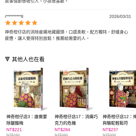
故事情節很吸引人，小孩很喜歡。
i**********8
2026/03/31
神奇柑仔店的消除痠痛地藏饅頭，口感柔軟，配方獨特，舒緩身心
疲憊，讓人覺得特別放鬆！推薦給需要的人。
🔻 其他人也在看
神奇柑仔店3：誰需要
神奇柑仔店17：消痛巧
神奇柑仔店12：
除皺酸梅
克力的危機
與駱駝輕鬆符
NT$221
NT$284
NT$237
NT$280
NT$360
NT$300