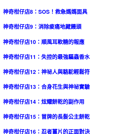
神奇柑仔店8：SOS！救急媽媽面具
神奇柑仔店9：消除痠痛地藏饅頭
神奇柑仔店10：順風耳軟糖的報應
神奇柑仔店11：失控的最強驅蟲香水
神奇柑仔店12：神祕人與駱駝輕鬆符
神奇柑仔店13：合身花生與神祕實驗
神奇柑仔店14：炫耀餅乾的副作用
神奇柑仔店15：冒牌的長髮公主餅乾
神奇柑仔店16：忍者薑片的正面對決