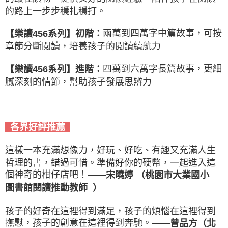
的路上一步步穩扎穩打。
兩萬到四萬字中篇故事，可按
【樂讀456系列】初階：
章節分斷閱讀，培養孩子的閱讀續航力
四萬到六萬字長篇故事，更細
【樂讀456系列】進階：
膩深刻的情節，幫助孩子發展思辨力
各界好評推薦
這樣一本充滿想像力，好玩、好吃、有趣又充滿人生
哲理的書，錯過可惜。準備好你的硬幣，一起進入這
個神奇的柑仔店吧！
——宋曉婷 （桃園市大業國小
圖書館閱讀推動教師 ）
孩子的好奇在這裡得到滿足，孩子的煩惱在這裡得到
撫慰，孩子的創意在這裡得到奔馳。
——曾品方（北