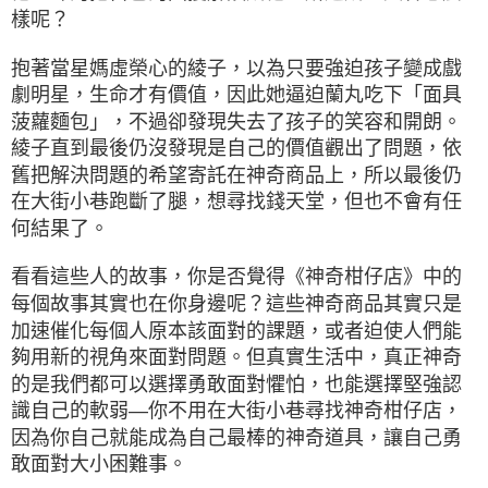
樣呢？
抱著當星媽虛榮心的綾子，以為只要強迫孩子變成戲
劇明星，生命才有價值，因此她逼迫蘭丸吃下「面具
菠蘿麵包」，不過卻發現失去了孩子的笑容和開朗。
綾子直到最後仍沒發現是自己的價值觀出了問題，依
舊把解決問題的希望寄託在神奇商品上，所以最後仍
在大街小巷跑斷了腿，想尋找錢天堂，但也不會有任
何結果了。
看看這些人的故事，你是否覺得《神奇柑仔店》中的
每個故事其實也在你身邊呢？這些神奇商品其實只是
加速催化每個人原本該面對的課題，或者迫使人們能
夠用新的視角來面對問題。但真實生活中，真正神奇
的是我們都可以選擇勇敢面對懼怕，也能選擇堅強認
識自己的軟弱—你不用在大街小巷尋找神奇柑仔店，
因為你自己就能成為自己最棒的神奇道具，讓自己勇
敢面對大小困難事。