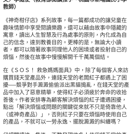
教師）
《神奇柑仔店》系列故事，每一篇都成功的讓兒童在
趣味情節中享受閱讀樂趣，還可以藉由故事中隱藏的
寓意，讀出人生智慧及行為處事的原則，內化成為自
己的信念，達到教養目的。更棒的是，無論大小讀
者，都可以隨著故事同理他人的困境或者投射自己的
煩惱，然後在故事中慢慢解開千千萬萬個結。
在《ＳＯＳ！ 救急媽媽面具》中，除了每個客人來訪
購買錢天堂產品外，連錢天堂的老闆紅子都遇上了困
擾──競爭對手澱澱偷偷派出黑貓搗亂，在錢天堂的產
品中加入了惡意精華，使得紅子必須疲於奔命的收拾
善後。作者安排專為顧客解決煩惱的紅子遭遇困擾，
點出「解決煩惱或問題的關鍵從來就不只是倚靠他人
（或神奇產品）」，否則紅子只要在煩惱時使用自己
的產品，不就可以一勞永逸、擺脫澱澱的糾纏嗎？