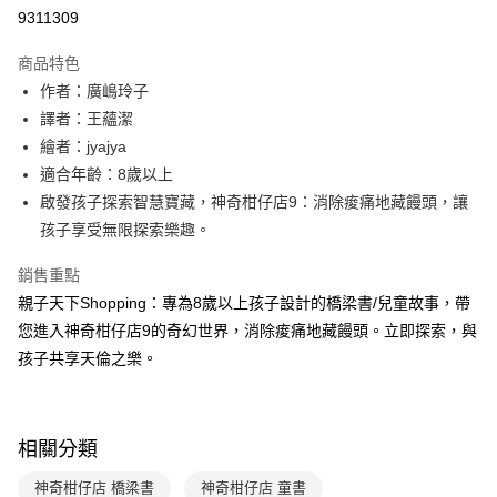
LINE Pay
9311309
Apple Pay
商品特色
大哥付你分期
作者：廣嶋玲子
相關說明
譯者：王蘊潔
【大哥付你分期使用說明】
繪者：jyajya
AFTEE先享後付
1.本服務由台灣大哥大提供，台灣大哥大用戶可立即使用無須另外申請。
適合年齡：8歲以上
2.付款方式選擇「大哥付你分期」，訂單成立後會自動跳轉到大哥付的交易
相關說明
流程，驗證手機門號後，選擇欲分期的期數、繳款截止日，確認付款後即完
啟發孩子探索智慧寶藏，神奇柑仔店9：消除痠痛地藏饅頭，讓
【關於「AFTEE先享後付」】
成交易。
ATM付款
AFTEE先享後付是「在收到商品之後才付款」的支付方式。 讓您購物簡單
孩子享受無限探索樂趣。
3.實際核准額度、可分期數及費用金額請依後續交易確認頁面所載為準。
便利好安心！
4.訂單成立30分鐘內，如未前往確認交易或遇審核未通過，訂單將自動取
１．簡單：不需註冊會員、不需綁卡、不需儲值。
銷售重點
運送方式
消。如遇「轉專審核」未通過狀況，表示未達大哥付你分期系統評分，恕無
２．便利：只要手機號碼，簡訊認證，即可結帳。
法說明評估內容。
親子天下Shopping：專為8歲以上孩子設計的橋梁書/兒童故事，帶
３．安心：先確認商品／服務後，再付款。
付款後全家取貨｜8/8-8/14運費優惠，結帳滿499即享免運。
【繳款方式說明】
您進入神奇柑仔店9的奇幻世界，消除痠痛地藏饅頭。立即探索，與
1.分期款項不併入電信帳單，「大哥付你分期」於每月結算日後寄送繳費提
每筆NT$70，滿NT$499(含以上)免運費
【「AFTEE先享後付」結帳流程】
孩子共享天倫之樂。
醒簡訊。
１．於結帳方式選擇「AFTEE先享後付」後，將跳轉至「AFTEE先享後付」
2.透過簡訊連結打開帳單後，可選擇「超商條碼／台灣大直營門市／銀行轉
付款後7-11取貨
結帳頁面，進行簡訊認證並確認金額後，即可完成結帳。
帳／街口支付／iPASS MONEY」等通路繳費。
２．訂單成立數日內，您將收到繳費通知簡訊。
每筆NT$70，滿NT$800(含以上)免運費
３．收到繳費通知簡訊後14天內，點擊此簡訊中的連結，可透過四大超商／
【注意事項】
相關分類
ATM／網路銀行／等多元方式進行付款，方視為交易完成。
國內宅配/郵寄 (不適用離島、海外及郵局i郵箱)
1.本服務係由「台灣大哥大股份有限公司」（以下簡稱本公司）所提供，讓
※ 請注意：結帳手續完成當下不需立刻繳費，但若您需要取消訂單，請聯絡
用戶於交易時，得透過本服務購買商品或服務，並由商店將買賣／分期付款
每筆NT$70，滿NT$800(含以上)免運費
購買商品的店家。未經商家同意取消之訂單仍視為有效，需透過AFTEE先享
神奇柑仔店 橋梁書
神奇柑仔店 童書