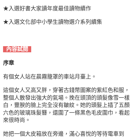
★入選好書大家讀年度最佳讀物續作
★入選文化部中小學生讀物選介系列續集
內容試閱
序章
有個女人站在晨霧籠罩的車站月臺上。
這個女人又高又胖，穿著古錢幣圖案的紫紅色和服，
整個人散發出強大的氣場。挽在頭頂的頭髮像雪一樣
白，豐腴的臉上完全沒有皺紋。她的頭髮上插了五顏
六色的玻璃珠髮簪，還圍了一條黑色毛皮圍巾，看起
來很時尚。
她把一個大皮箱放在旁邊，滿心喜悅的等待電車到