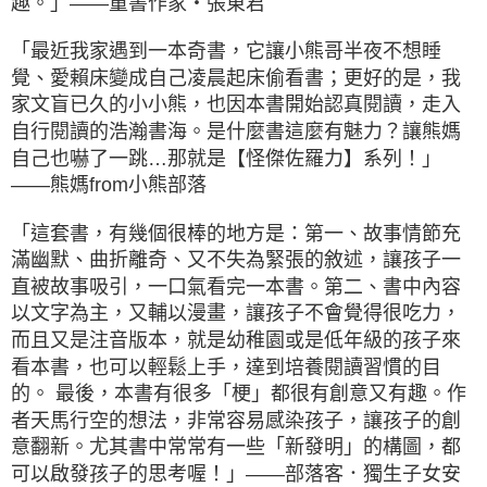
趣。」——童書作家‧張東君
「最近我家遇到一本奇書，它讓小熊哥半夜不想睡
覺、愛賴床變成自己凌晨起床偷看書；更好的是，我
家文盲已久的小小熊，也因本書開始認真閱讀，走入
自行閱讀的浩瀚書海。是什麼書這麼有魅力？讓熊媽
自己也嚇了一跳…那就是【怪傑佐羅力】系列！」
——熊媽from小熊部落
「這套書，有幾個很棒的地方是：第一、故事情節充
滿幽默、曲折離奇、又不失為緊張的敘述，讓孩子一
直被故事吸引，一口氣看完一本書。第二、書中內容
以文字為主，又輔以漫畫，讓孩子不會覺得很吃力，
而且又是注音版本，就是幼稚園或是低年級的孩子來
看本書，也可以輕鬆上手，達到培養閱讀習慣的目
的。 最後，本書有很多「梗」都很有創意又有趣。作
者天馬行空的想法，非常容易感染孩子，讓孩子的創
意翻新。尤其書中常常有一些「新發明」的構圖，都
可以啟發孩子的思考喔！」——部落客．獨生子女安