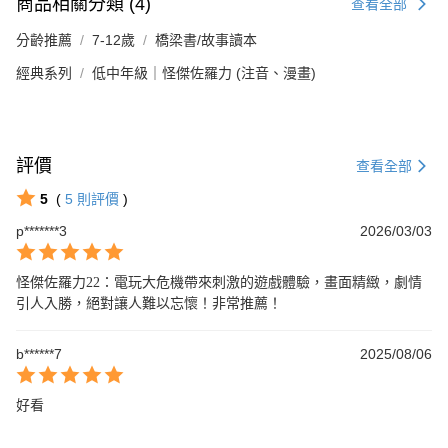
商品相關分類 (4)
查看全部
分齡推薦
7-12歲
橋梁書/故事讀本
經典系列
低中年級｜怪傑佐羅力 (注音、漫畫)
評價
查看全部
5
(
5
則評價
)
p*******3
2026/03/03
怪傑佐羅力22：電玩大危機帶來刺激的遊戲體驗，畫面精緻，劇情
引人入勝，絕對讓人難以忘懷！非常推薦！
b******7
2025/08/06
好看