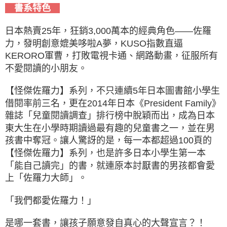
書系特色
日本熱賣25年，狂銷3,000萬本的經典角色——佐羅
力，發明創意媲美哆啦A夢，KUSO指數直逼
KERORO軍曹，打敗電視卡通、網路動畫，征服所有
不愛閱讀的小朋友。
【怪傑佐羅力】系列，不只連續5年日本圖書館小學生
借閱率前三名，更在2014年日本《President Family》
雜誌「兒童閱讀調查」排行榜中脫穎而出，成為日本
東大生在小學時期讀過最有趣的兒童書之一，並在男
孩書中奪冠。讓人驚訝的是，每一本都超過100頁的
【怪傑佐羅力】系列，也是許多日本小學生第一本
「能自己讀完」的書，就連原本討厭書的男孩都會愛
上「佐羅力大師」。
「我們都愛佐羅力！」
是哪一套書，讓孩子願意發自真心的大聲宣言？！