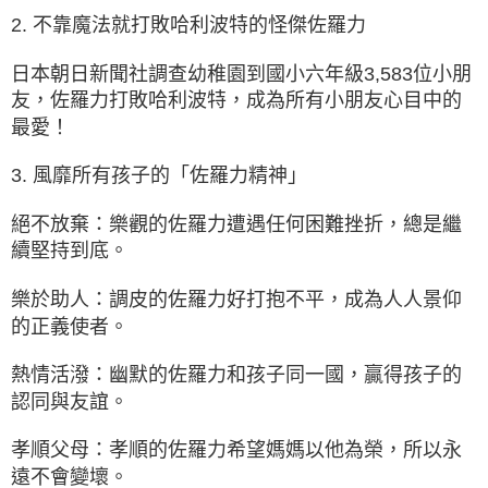
2. 不靠魔法就打敗哈利波特的怪傑佐羅力
日本朝日新聞社調查幼稚園到國小六年級3,583位小朋
友，佐羅力打敗哈利波特，成為所有小朋友心目中的
最愛！
3. 風靡所有孩子的「佐羅力精神」
絕不放棄：樂觀的佐羅力遭遇任何困難挫折，總是繼
續堅持到底。
樂於助人：調皮的佐羅力好打抱不平，成為人人景仰
的正義使者。
熱情活潑：幽默的佐羅力和孩子同一國，贏得孩子的
認同與友誼。
孝順父母：孝順的佐羅力希望媽媽以他為榮，所以永
遠不會變壞。