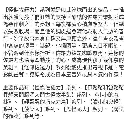
【怪傑佐羅力】系列就是如此淬煉而出的結晶，一推
出就獲得孩子們狂熱的支持。酷酷的佐羅力懷抱著成
為惡作劇之王的夢想，每次都處心積慮想整人，但總
以失敗收場，而且他的調皮還會轉化為助人無數的善
行。除了故事本身有趣又無厘頭之外，藏在書衣及書
中各處的漫畫、謎題、小插圖等，更讓人目不暇給。
不管遇到什麼樣挫折，佐羅力總是愈戰愈勇，這樣的
佐羅力也深深牽動孩子的心，成為現代孩子最仰慕的
英雄。【怪傑佐羅力】系列後續更推出電視卡通、電
影動畫等，讓原裕成為日本童書界最具人氣的作家！
主要作品有【怪傑佐羅力】系列、【伊豬豬和魯豬豬
異想天開腦洞大開古怪故事集】系列、
《小小的森
林》、【輕飄飄的巧克力島】系列、【膽小的鬼怪】
系列、【菠菜人】系列、【鬼怪尤太】系列、【魔法
的禮物】系列等。