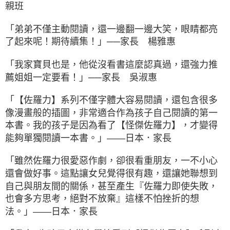
親班
「弟弟不僅主動閱讀，還一邊翻一邊大笑，眼睛都亮
了起來呢！期待續集！」──家長 楊雅惠
「我家寶貝也是，他從沒看書這麼認真過，還強力推
薦姐姐一定要看！」──家長 吳淑惠
「【佐羅力】系列不僅字體大容易閱讀，還包含很多
像漫畫般的插圖，非常適合作為孩子自己閱讀的第一
本書。我的孩子是因為看了【怪傑佐羅力】，才變得
能夠單獨閱讀一本書。」——日本．家長
「雖然佐羅力很愛惡作劇，卻很看重朋友，一不小心
還會做好事。這點讓女兒覺得很有趣，還讓她聯想到
自己與朋友間的關係，甚至產生『佐羅力即使失敗，
也會多方思考，絕對不放棄』這樣不怕挫折的想
法。」——日本．家長