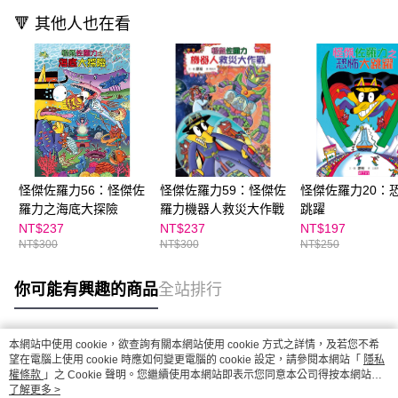
🔻 其他人也在看
怪傑佐羅力56：怪傑佐
怪傑佐羅力59：怪傑佐
怪傑佐羅力20：
羅力之海底大探險
羅力機器人救災大作戰
跳躍
NT$237
NT$237
NT$197
NT$300
NT$300
NT$250
你可能有興趣的商品
全站排行
本網站中使用 cookie，欲查詢有關本網站使用 cookie 方式之詳情，及若您不希
熱門標籤
望在電腦上使用 cookie 時應如何變更電腦的 cookie 設定，請參閱本網站「
隱私
權條款
」之 Cookie 聲明。您繼續使用本網站即表示您同意本公司得按本網站使
用條款之 Cookie 聲明使用 cookie。
了解更多 >