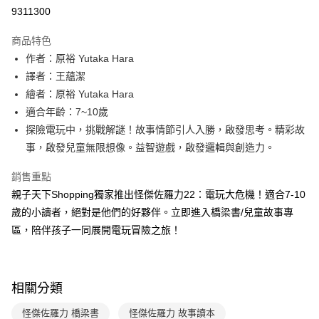
LINE Pay
9311300
Apple Pay
商品特色
大哥付你分期
作者：原裕 Yutaka Hara
相關說明
譯者：王蘊潔
【大哥付你分期使用說明】
繪者：原裕 Yutaka Hara
AFTEE先享後付
1.本服務由台灣大哥大提供，台灣大哥大用戶可立即使用無須另外申請。
適合年齡：7~10歲
2.付款方式選擇「大哥付你分期」，訂單成立後會自動跳轉到大哥付的交易
相關說明
流程，驗證手機門號後，選擇欲分期的期數、繳款截止日，確認付款後即完
探險電玩中，挑戰解謎！故事情節引人入勝，啟發思考。精彩故
【關於「AFTEE先享後付」】
成交易。
ATM付款
AFTEE先享後付是「在收到商品之後才付款」的支付方式。 讓您購物簡單
事，啟發兒童無限想像。益智遊戲，啟發邏輯與創造力。
3.實際核准額度、可分期數及費用金額請依後續交易確認頁面所載為準。
便利好安心！
4.訂單成立30分鐘內，如未前往確認交易或遇審核未通過，訂單將自動取
１．簡單：不需註冊會員、不需綁卡、不需儲值。
銷售重點
運送方式
消。如遇「轉專審核」未通過狀況，表示未達大哥付你分期系統評分，恕無
２．便利：只要手機號碼，簡訊認證，即可結帳。
法說明評估內容。
親子天下Shopping獨家推出怪傑佐羅力22：電玩大危機！適合7-10
３．安心：先確認商品／服務後，再付款。
付款後全家取貨｜8/8-8/14運費優惠，結帳滿499即享免運。
【繳款方式說明】
歲的小讀者，絕對是他們的好夥伴。立即進入橋梁書/兒童故事專
1.分期款項不併入電信帳單，「大哥付你分期」於每月結算日後寄送繳費提
每筆NT$70，滿NT$499(含以上)免運費
【「AFTEE先享後付」結帳流程】
區，陪伴孩子一同展開電玩冒險之旅！
醒簡訊。
１．於結帳方式選擇「AFTEE先享後付」後，將跳轉至「AFTEE先享後付」
2.透過簡訊連結打開帳單後，可選擇「超商條碼／台灣大直營門市／銀行轉
付款後7-11取貨
結帳頁面，進行簡訊認證並確認金額後，即可完成結帳。
帳／街口支付／iPASS MONEY」等通路繳費。
２．訂單成立數日內，您將收到繳費通知簡訊。
每筆NT$70，滿NT$800(含以上)免運費
３．收到繳費通知簡訊後14天內，點擊此簡訊中的連結，可透過四大超商／
【注意事項】
相關分類
ATM／網路銀行／等多元方式進行付款，方視為交易完成。
國內宅配/郵寄 (不適用離島、海外及郵局i郵箱)
1.本服務係由「台灣大哥大股份有限公司」（以下簡稱本公司）所提供，讓
※ 請注意：結帳手續完成當下不需立刻繳費，但若您需要取消訂單，請聯絡
用戶於交易時，得透過本服務購買商品或服務，並由商店將買賣／分期付款
每筆NT$70，滿NT$800(含以上)免運費
購買商品的店家。未經商家同意取消之訂單仍視為有效，需透過AFTEE先享
怪傑佐羅力 橋梁書
怪傑佐羅力 故事讀本