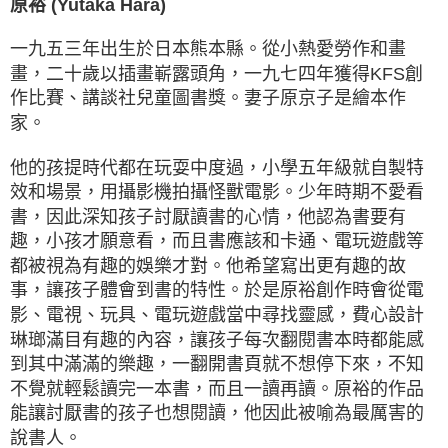
原裕 (Yutaka Hara)
一九五三年出生於日本熊本縣。從小熱愛勞作和畫
畫，二十歲以插畫嶄露頭角，一九七四年獲得KFS創
作比賽、講談社兒童圖書獎。妻子原京子是繪本作
家。
他的孩提時代都在玩耍中度過，小學五年級就自製特
效和場景，用攝影機拍攝怪獸電影。少年時期不愛看
書，因此深知孩子討厭讀書的心情，他認為書要有
趣，小孩才願意看，而且書應該和卡通、電玩遊戲等
都被視為有趣的娛樂才對。他希望寫出更有趣的故
事，讓孩子體會到書的特性。於是原裕創作時會從電
影、電視、玩具、電玩遊戲當中尋找靈感，費心設計
琳瑯滿目有趣的內容，讓孩子每次翻閱書本時都能感
到其中滿滿的樂趣，一翻開書頁就不想停下來，不知
不覺就輕鬆讀完一本書，而且一讀再讀。原裕的作品
能讓討厭書的孩子也想閱讀，他因此被喻為最厲害的
說書人。