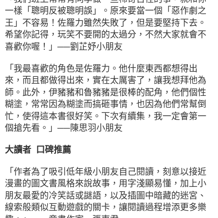
一樣「聰明反被聰明誤」。原來要當一個「惡作劇之
王」不容易！佐羅力雖然失敗了，但是要堅持下去。
希望你記得，玩笑不要開的太過分，不然大家就會不
喜歡你喔！」──劉芷妤小朋友
「我最喜歡的角色是佐羅力。他什麼東西都想得出
來，而且都做得出來，實在太厲害了，讓我想拜他為
師。此外，伊豬豬和魯豬豬是很棒的配角，他們個性
糊塗，常常因為糊塗而搞砸事情，也因為他們常幫倒
忙，使得這本書很好笑。下次有續集，我一定會第一
個搶先看。」──陳思羽小朋友
大讀者 口碑推薦
「作者為了吸引低年級小朋友自己閱讀，刻意以接近
漫畫的圖文書風格來說故事，用字淺顯易懂，加上小
朋友最愛的冷笑話或謎語，以及插圖中暗藏的迷宮、
線索般類似互動遊戲的關卡，讓閱讀過程增添更多樂