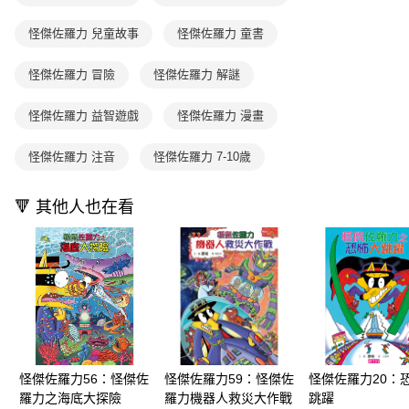
買賣價金債權讓與本公司後，依約使用本公司帳單繳交帳款。
後付繳納相關費用。
2.基於同意付款使用「大哥付你分期」之契約關係目的，商店將以您的個人
離島宅配（澎湖、金門、馬祖、小琉球；不適用於郵局i郵箱）
※ 交易是否成功請以「AFTEE先享後付 」之結帳頁面顯示為準，若有關於
資料（包含姓名、電話或地址）提供予台灣大哥大進項蒐集、處理及利用，
怪傑佐羅力 兒童故事
怪傑佐羅力 童書
是否繳費成功／繳費後需取消欲退款等相關疑問，請聯繫「AFTEE先享後付
每筆NT$200
由本公司與您本人進行分期帳單所需資料之確認、核對及更正。
客戶支援中心」
https://netprotections.freshdesk.com/support/home
3.完整用戶服務條款，請詳閱以下連結：
https://oppay.tw/userRule
怪傑佐羅力 冒險
怪傑佐羅力 解謎
海外包裹航空運送
查看運費
【注意事項】
１．透過由恩沛科技股份有限公司提供之「AFTEE先享後付」服務完成之交
怪傑佐羅力 益智遊戲
怪傑佐羅力 漫畫
易，需依本服務之必要範圍內提供個人資料，並將交易相關給付款項請求債
權轉讓予恩沛科技股份有限公司。
２．關於個人資料處理事宜，請瀏覽以下網址：
怪傑佐羅力 注音
怪傑佐羅力 7-10歲
https://aftee.tw/terms/#terms3
３．未成年的使用者請事先徵得法定代理人或監護人之同意方可使用
🔻 其他人也在看
「AFTEE先享後付」，若未經同意申辦者引起之損失，本公司不負相關責
任。
４．使用「AFTEE先享後付」時，將依據個別帳號之用戶狀況，依本公司即
時審查核予不同之上限額度；若仍有額度不足之情形，本公司將視審查結果
請求用戶進行身份認證。
５．嚴禁一人註冊多個帳號或使用他人資訊註冊。若發現惡意使用之情形，
恩沛科技股份有限公司將有權停止該用戶之使用額度並採取法律行動。
怪傑佐羅力56：怪傑佐
怪傑佐羅力59：怪傑佐
怪傑佐羅力20：
羅力之海底大探險
羅力機器人救災大作戰
跳躍