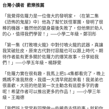
台灣小讀者 歡樂推薦
「我覺得佐羅力是一位偉大的發明家，（在第二集
《恐怖的鬼屋》中）他為了幫忙妖怪軍團，發明了很
棒的機器，雖然他的變身最後失敗了，但他樂於助人
的心，值得我們學習！」──小學二年級‧鄭羽彤
「第一集《打敗噴火龍》中對付噴火龍的武器，真讓
我笑破肚皮，原來古代對付惡龍也可以跟上時代。期
待作者能有更多關於佐羅力的爆笑故事，分享給我
們！」──小學五年級‧楊靜雯
「佐羅力實在很有趣，我馬上把1-4集都看完了，晚上
媽媽不准我熬夜，我還一大清早爬起來看！我弟弟也
很喜歡，大班的他是第一次主動念有這麼多字的書
呢！希望作者可以推出更多的作品！」──小學三年
級‧王瀚德
「我們班上常常有同學做一些稀奇古怪的事，就和你