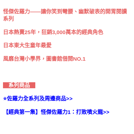
怪傑佐羅力——讓你笑到彎腰、幽默破表的開胃閱讀
系列
日本熱賣25年，狂銷3,000萬本的經典角色
日本東大生童年最愛
風靡台灣小學界，圖書館借閱NO.1
系列商品
⭐️佐羅力全系列及周邊商品>>
【經典第一集】怪傑佐羅力1：打敗噴火龍>>