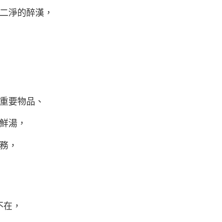
二淨的醉漢，
重要物品、
鮮湯，
務，
不在，