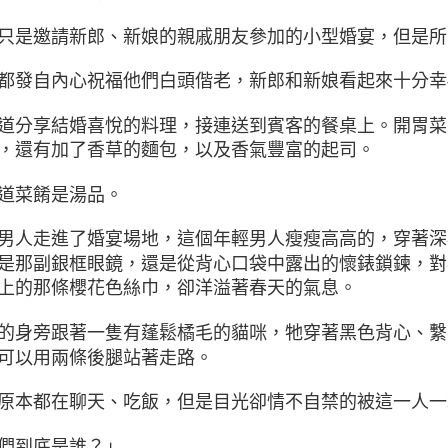
只是邀請新郎、新娘的親戚朋友參加的小型婚宴，但是所
都發自內心祝福他們白頭偕老，新郎和新娘看起來十分幸
道分享結婚喜悅的料理，接連送到賓客的餐桌上。開胃菜
，還有加了香草的麵包，以及香氣豐富的起司。
道菜餚是湯品。
男人走進了婚宴場地，這個年輕男人瘦瘦高高的，穿著深
是那副銀框眼鏡，還是從背心口袋中露出的懷錶鎖鍊，對
上的那條櫻花色絲巾，卻洋溢著春天的氣息。
的身旁跟著一隻有蓬鬆橘毛的貓咪，牠穿著黑色背心、繫
可以用兩條後腿站著走路。
原本都在聊天、吃飯，但是目光卻情不自禁的被這一人一
們到底是誰？」