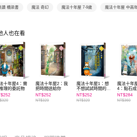
求債權轉
２．關於
共讀 橋梁書
魔法 奇幻
魔法十年屋 7-9歲
魔法十年屋 中高
https://aft
３．未成
「AFTE
任。
其他人也在看
４．使用「
即時審查
結果請求
５．嚴禁
形，恩沛
動。
法十年屋4：需
魔法十年屋2：我
魔法十年屋1：想
魔法十年
推理的委託物
把時間送給你
不想試試時間的魔
4：點石
法？
行屋
$252
NT$252
NT$252
NT$284
$320
NT$320
NT$320
NT$360