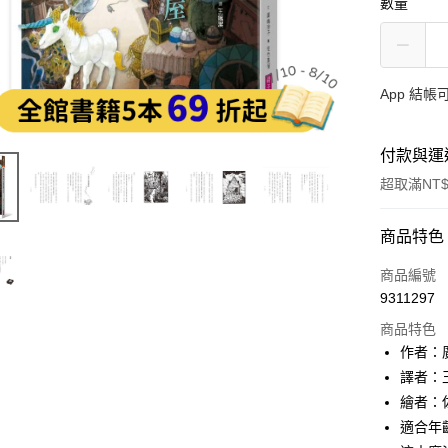
數量
App 結
付款與運
超取滿NT$
付款方式
商品特色
信用卡一
商品編號
9311297
LINE Pay
商品特色
Apple Pay
作者：
譯者：
大哥付你
繪者：
相關說明
【大哥付
適合年
AFTEE先
1.本服務