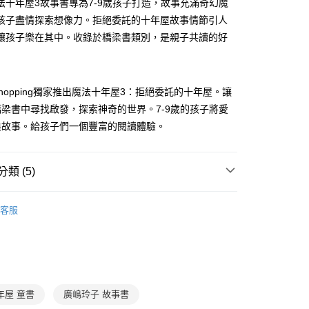
法十年屋3故事書專為7-9歲孩子打造，故事充滿奇幻魔
式選擇「大哥付你分期」，訂單成立後會自動跳轉到大哥付的交易
孩子盡情探索想像力。拒絕委託的十年屋故事情節引人
證手機門號後，選擇欲分期的期數、繳款截止日，確認付款後即
FTEE先享後付」】
。
讓孩子樂在其中。收錄於橋梁書類別，是親子共讀的好
先享後付是「在收到商品之後才付款」的支付方式。 讓您購物簡單
准額度、可分期數及費用金額請依後續交易確認頁面所載為準。
心！
立30分鐘內，如未前往確認交易或遇審核未通過，訂單將自動取
：不需註冊會員、不需綁卡、不需儲值。
「轉專審核」未通過狀況，表示未達大哥付你分期系統評分，恕
：只要手機號碼，簡訊認證，即可結帳。
評估內容。
：先確認商品／服務後，再付款。
hopping獨家推出魔法十年屋3：拒絕委託的十年屋。讓
式說明】
取貨｜8/8-8/14運費優惠，結帳滿499即享免運。
梁書中尋找啟發，探索神奇的世界。7-9歲的孩子將愛
項不併入電信帳單，「大哥付你分期」於每月結算日後寄送繳費提
EE先享後付」結帳流程】
0，滿NT$499(含以上)免運費
方式選擇「AFTEE先享後付」後，將跳轉至「AFTEE先享後
典故事。給孩子們一個豐富的閱讀體驗。
訊連結打開帳單後，可選擇「超商條碼／台灣大直營門市／銀行轉
頁面，進行簡訊認證並確認金額後，即可完成結帳。
付／iPASS MONEY」等通路繳費。
1取貨
成立數日內，您將收到繳費通知簡訊。
費通知簡訊後14天內，點擊此簡訊中的連結，可透過四大超商
0，滿NT$800(含以上)免運費
類 (5)
項】
網路銀行／等多元方式進行付款，方視為交易完成。
係由「台灣大哥大股份有限公司」（以下簡稱本公司）所提供，讓
：結帳手續完成當下不需立刻繳費，但若您需要取消訂單，請聯
郵寄 (不適用離島、海外及郵局i郵箱)
易時，得透過本服務購買商品或服務，並由商店將買賣／分期付
7-12歲
橋梁書/故事讀本
的店家。未經商家同意取消之訂單仍視為有效，需透過AFTEE
金債權讓與本公司後，依約使用本公司帳單繳交帳款。
客服
繳納相關費用。
0，滿NT$800(含以上)免運費
中高年級｜樂讀456
意付款使用「大哥付你分期」之契約關係目的，商店將以您的個人
否成功請以「AFTEE先享後付 」之結帳頁面顯示為準，若有關於
含姓名、電話或地址）提供予台灣大哥大進項蒐集、處理及利
功／繳費後需取消欲退款等相關疑問，請聯繫「AFTEE先享後
（澎湖、金門、馬祖、小琉球；不適用於郵局i郵箱）
7-12歲
高年級童書
公司與您本人進行分期帳單所需資料之確認、核對及更正。
援中心」
https://netprotections.freshdesk.com/support/home
00
戶服務條款，請詳閱以下連結：
https://oppay.tw/userRule
廣嶋玲子
項】
航空運送
查看運費
恩沛科技股份有限公司提供之「AFTEE先享後付」服務完成之
中高年級｜魔法十年屋
年屋 童書
廣嶋玲子 故事書
依本服務之必要範圍內提供個人資料，並將交易相關給付款項請