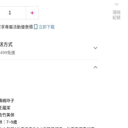
清除
紀錄
帳可享專屬活動優惠價
立即下載
送方式
499免運
次付款
廣嶋玲子
王蘊潔
分期
佐竹美保
你分期使用說明】
齡：7~9歲
享後付
由台灣大哥大提供，台灣大哥大用戶可立即使用無須另外申請。