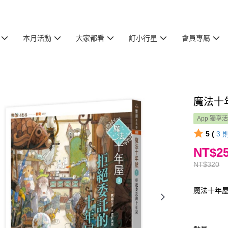
本月活動
大家都看
訂小行星
會員專屬
魔法十
App 獨享
5 (
3
NT$2
NT$320
魔法十年