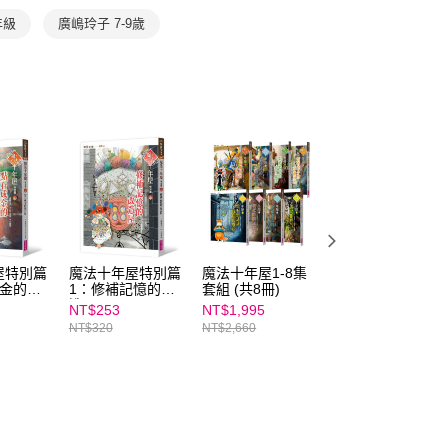
讓予恩沛科技股份有限公司。
個人資料處理事宜，請瀏覽以下網址：
年級
廣嶋玲子 7-9歲
ee.tw/terms/#terms3
年的使用者請事先徵得法定代理人或監護人之同意方可使用
E先享後付」，若未經同意申辦者引起之損失，本公司不負相關責
AFTEE先享後付」時，將依據個別帳號之用戶狀況，依本公司
核予不同之上限額度；若仍有額度不足之情形，本公司將視審查
用戶進行身份認證。
一人註冊多個帳號或使用他人資訊註冊。若發現惡意使用之情
科技股份有限公司將有權停止該用戶之使用額度並採取法律行
屋特別篇
魔法十年屋特別篇
魔法十年屋1-8集
魔法十年屋特別篇
成金的銀
1：修補記憶的改
套組 (共8冊)
2：創造色彩的變
造屋
色屋
NT$253
NT$1,995
NT$253
NT$320
NT$2,660
NT$320