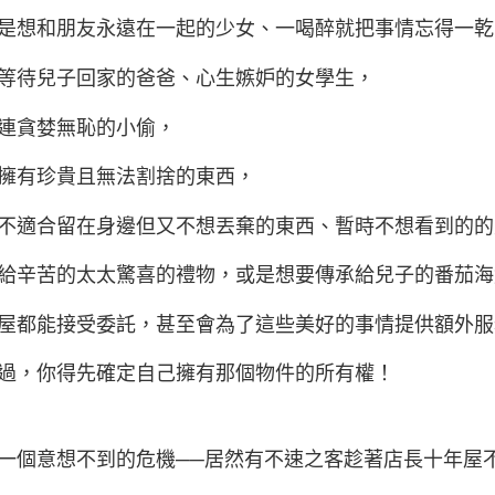
是想和朋友永遠在一起的少女、一喝醉就把事情忘得一乾
等待兒子回家的爸爸、心生嫉妒的女學生，
連貪婪無恥的小偷，
擁有珍貴且無法割捨的東西，
不適合留在身邊但又不想丟棄的東西、暫時不想看到的的
給辛苦的太太驚喜的禮物，或是想要傳承給兒子的番茄海
屋都能接受委託，甚至會為了這些美好的事情提供額外服
過，你得先確定自己擁有那個物件的所有權！
一個意想不到的危機──居然有不速之客趁著店長十年屋