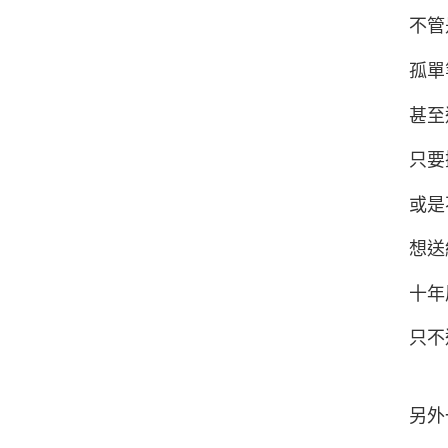
不管
孤單
甚至
只要
或是
想送
十年
只不
另外