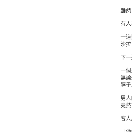
雖然
有人
一道
沙拉
下一
一個
無論
脖子
男人
竟然
客人
「他