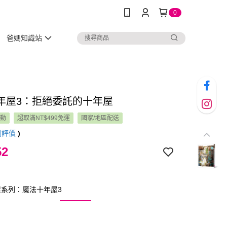
0
爸媽知識站
年屋3：拒絕委託的十年屋
活動
超取滿NT$499免運
國家/地區配送
則評價
)
52
屋系列：魔法十年屋3