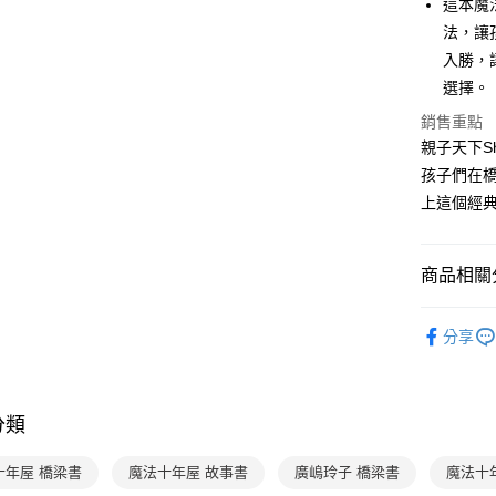
這本魔
2.付款方
相關說明
法，讓
流程，驗
【關於「A
ATM付款
完成交易
入勝，
AFTEE
3.實際核
便利好安
選擇。
4.訂單成
１．簡單
消。如遇
２．便利
銷售重點
運送方式
無法說明
３．安心
親子天下S
【繳款方
付款後全家
孩子們在橋
1.分期款
【「AFT
醒簡訊。
每筆NT$7
１．於結帳
上這個經
2.透過簡
付」結帳
帳／街口支
付款後7-1
２．訂單
３．收到繳
每筆NT$7
商品相關分
【注意事
／ATM／
1.本服務
※ 請注意
國內宅配/
用戶於交
分齡推薦
絡購買商品
款買賣價
分享
先享後付
每筆NT$7
經典系列
2.基於同
※ 交易是
資料（包
是否繳費成
離島宅配
分齡推薦
用，由本
付客戶支
每筆NT$2
3.完整用
分類
暢銷作者
【注意事
海外包裹
１．透過由
經典系列
十年屋 橋梁書
魔法十年屋 故事書
廣嶋玲子 橋梁書
魔法十
交易，需