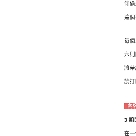
偷偷
這個
每個
六則
將帶
請打
內
3 
在一