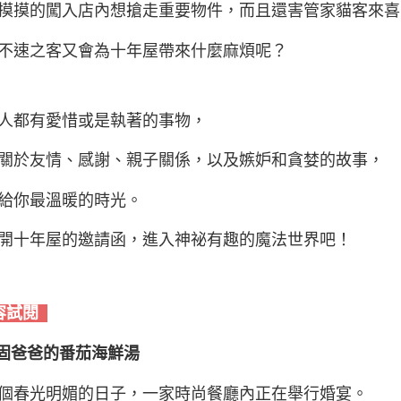
摸摸的闖入店內想搶走重要物件，而且還害管家貓客來喜
不速之客又會為十年屋帶來什麼麻煩呢？
人都有愛惜或是執著的事物，
關於友情、感謝、親子關係，以及嫉妒和貪婪的故事，
給你最溫暖的時光。
開十年屋的邀請函，進入神祕有趣的魔法世界吧！
容試閱
頑固爸爸的番茄海鮮湯
個春光明媚的日子，一家時尚餐廳內正在舉行婚宴。