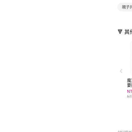
親子
🔻 
魔
要
NT
NT