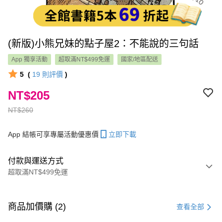
(新版)小熊兄妹的點子屋2：不能說的三句話
App 獨享活動
超取滿NT$499免運
國家/地區配送
5
(
19
則評價
)
NT$205
NT$260
App 結帳可享專屬活動優惠價
立即下載
付款與運送方式
超取滿NT$499免運
付款方式
信用卡一次付款
商品加價購 (2)
查看全部