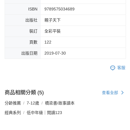
ISBN
9789575034689
出版社
親子天下
裝訂
全彩平裝
頁數
122
出版日期
2019-07-30
客服
商品相關分類 (5)
查看全部
分齡推薦
7-12歲
橋梁書/故事讀本
經典系列
低中年級｜閱讀123