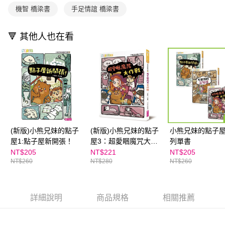
機智 橋梁書
手足情誼 橋梁書
🔻 其他人也在看
(新版)小熊兄妹的點子
(新版)小熊兄妹的點子
小熊兄妹的點子
屋1:點子屋新開張！
屋3：超愛睏魔咒大作
列單書
戰
NT$205
NT$221
NT$205
NT$260
NT$280
NT$260
詳細說明
商品規格
相關推薦