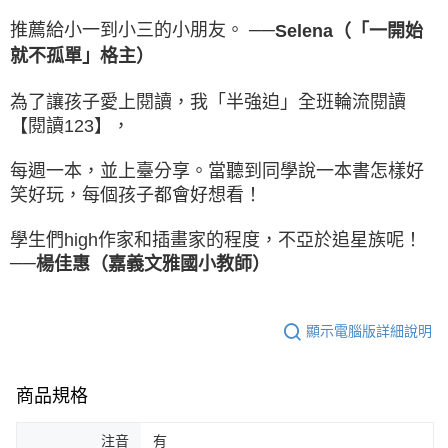
推薦給小一到小三的小朋友。 ──
Selena（「一開始
就不孤單」格主）
為了讓孩子愛上閱讀，我「半強迫」全班輪流閱讀
【閱讀123】，
每週一本，並上臺分享。當聽到同學說一本書怎樣好
笑好玩，每個孩子都會好想看！
學生們high作家和插畫家的程度，不亞於追星族呢！
──
楊佳惠（嘉義文雅國小教師）
顯示電腦版詳細說明
商品規格
注音
有