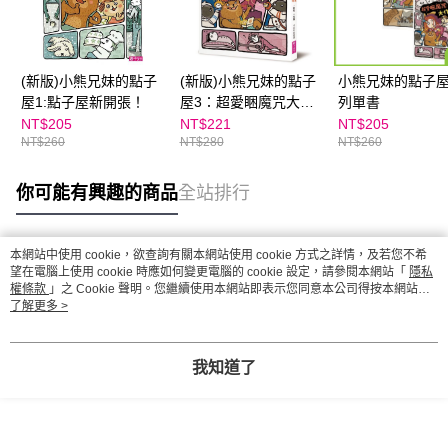
(新版)小熊兄妹的點子
(新版)小熊兄妹的點子
小熊兄妹的點子
屋1:點子屋新開張！
屋3：超愛睏魔咒大作
列單書
戰
NT$205
NT$221
NT$205
NT$260
NT$280
NT$260
你可能有興趣的商品
全站排行
本網站中使用 cookie，欲查詢有關本網站使用 cookie 方式之詳情，及若您不希
熱門標籤
望在電腦上使用 cookie 時應如何變更電腦的 cookie 設定，請參閱本網站「
隱私
權條款
」之 Cookie 聲明。您繼續使用本網站即表示您同意本公司得按本網站使
用條款之 Cookie 聲明使用 cookie。
了解更多 >
我知道了