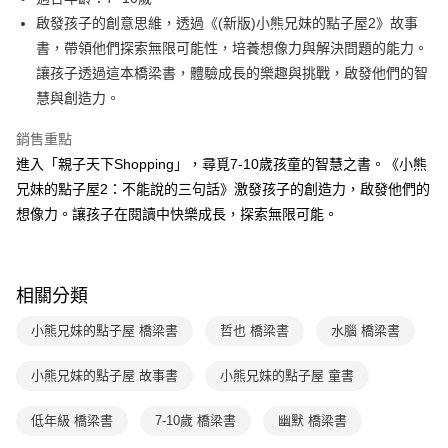
買賣價金債權讓與本公司後，依約使用本公司帳單繳交帳款。
後付繳納相關費用。
2.基於同意付款使用「大哥付你分期」之契約關係目的，商店將以您的個人
啟發孩子的創意思維，透過《(新版)小熊兄妹的點子屋2》故事
離島宅配（澎湖、金門、馬祖、小琉球；不適用於郵局i郵箱）
※ 交易是否成功請以「AFTEE先享後付 」之結帳頁面顯示為準，若有關於
資料（包含姓名、電話或地址）提供予台灣大哥大進項蒐集、處理及利用，
是否繳費成功／繳費後需取消欲退款等相關疑問，請聯繫「AFTEE先享後付
書，帶領他們探索無限可能性，培養想像力與解決問題的能力。
每筆NT$200
由本公司與您本人進行分期帳單所需資料之確認、核對及更正。
客戶支援中心」
https://netprotections.freshdesk.com/support/home
讓孩子透過這本橋梁書，體驗成長的樂趣與挑戰，啟發他們的智
3.完整用戶服務條款，請詳閱以下連結：
https://oppay.tw/userRule
海外包裹航空運送
查看運費
慧與創造力。
【注意事項】
１．透過由恩沛科技股份有限公司提供之「AFTEE先享後付」服務完成之交
易，需依本服務之必要範圍內提供個人資料，並將交易相關給付款項請求債
銷售重點
權轉讓予恩沛科技股份有限公司。
進入「親子天下Shopping」，尋覓7-10歲孩童的智慧之書。《小熊
２．關於個人資料處理事宜，請瀏覽以下網址：
兄妹的點子屋2：不能說的三句話》激發孩子的創造力，啟發他們的
https://aftee.tw/terms/#terms3
３．未成年的使用者請事先徵得法定代理人或監護人之同意方可使用
想像力。讓孩子在閱讀中快樂成長，探索無限可能。
「AFTEE先享後付」，若未經同意申辦者引起之損失，本公司不負相關責
任。
４．使用「AFTEE先享後付」時，將依據個別帳號之用戶狀況，依本公司即
時審查核予不同之上限額度；若仍有額度不足之情形，本公司將視審查結果
相關分類
請求用戶進行身份認證。
５．嚴禁一人註冊多個帳號或使用他人資訊註冊。若發現惡意使用之情形，
小熊兄妹的點子屋 橋梁書
哲也 橋梁書
水腦 橋梁書
恩沛科技股份有限公司將有權停止該用戶之使用額度並採取法律行動。
小熊兄妹的點子屋 故事書
小熊兄妹的點子屋 童書
低年級 橋梁書
7-10歲 橋梁書
幽默 橋梁書