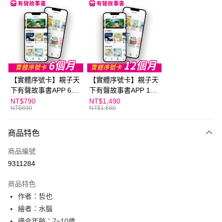
LINE Pay
Apple Pay
大哥付你分期
相關說明
【大哥付你分期使用說明】
AFTEE先享後付
1.本服務由台灣大哥大提供，台灣大哥大用戶可立即使用無須另外申請。
【實體序號卡】親子天
【實體序號卡】親子天
2.付款方式選擇「大哥付你分期」，訂單成立後會自動跳轉到大哥付的交易
相關說明
流程，驗證手機門號後，選擇欲分期的期數、繳款截止日，確認付款後即完
下有聲故事書APP 6個
下有聲故事書APP 12
【關於「AFTEE先享後付」】
成交易。
ATM付款
月
個月
NT$790
NT$1,490
AFTEE先享後付是「在收到商品之後才付款」的支付方式。 讓您購物簡單
3.實際核准額度、可分期數及費用金額請依後續交易確認頁面所載為準。
NT$890
NT$1,680
便利好安心！
4.訂單成立30分鐘內，如未前往確認交易或遇審核未通過，訂單將自動取
１．簡單：不需註冊會員、不需綁卡、不需儲值。
運送方式
消。如遇「轉專審核」未通過狀況，表示未達大哥付你分期系統評分，恕無
２．便利：只要手機號碼，簡訊認證，即可結帳。
商品特色
法說明評估內容。
３．安心：先確認商品／服務後，再付款。
付款後全家取貨｜8/8-8/14運費優惠，結帳滿499即享免運。
【繳款方式說明】
商品編號
1.分期款項不併入電信帳單，「大哥付你分期」於每月結算日後寄送繳費提
每筆NT$70，滿NT$499(含以上)免運費
【「AFTEE先享後付」結帳流程】
醒簡訊。
9311284
１．於結帳方式選擇「AFTEE先享後付」後，將跳轉至「AFTEE先享後付」
2.透過簡訊連結打開帳單後，可選擇「超商條碼／台灣大直營門市／銀行轉
付款後7-11取貨
結帳頁面，進行簡訊認證並確認金額後，即可完成結帳。
帳／街口支付／iPASS MONEY」等通路繳費。
２．訂單成立數日內，您將收到繳費通知簡訊。
商品特色
每筆NT$70，滿NT$800(含以上)免運費
３．收到繳費通知簡訊後14天內，點擊此簡訊中的連結，可透過四大超商／
【注意事項】
作者：哲也
ATM／網路銀行／等多元方式進行付款，方視為交易完成。
國內宅配/郵寄 (不適用離島、海外及郵局i郵箱)
1.本服務係由「台灣大哥大股份有限公司」（以下簡稱本公司）所提供，讓
繪者：水腦
※ 請注意：結帳手續完成當下不需立刻繳費，但若您需要取消訂單，請聯絡
用戶於交易時，得透過本服務購買商品或服務，並由商店將買賣／分期付款
每筆NT$70，滿NT$800(含以上)免運費
購買商品的店家。未經商家同意取消之訂單仍視為有效，需透過AFTEE先享
適合年齡：7~10歲