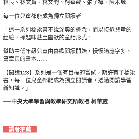
林良、林文寶、林文韵、柯華葳、張子樟、陳木城
每一位兒童都能成為獨立閱讀者
「這一系列橋梁書不說深奧的概念，而以接近兒童的
經驗，採趣味甚至幽默的童話形式，
幫助中低年級兒童由喜歡閱讀開始，慢慢適應字多、
篇章長的書本……
【閱讀123】系列是一個有目標的嘗試，期許有了橋梁
書，每一位兒童都能成為獨立閱讀者，透過閱讀學習
新知識。」
──
中央大學學習與教學研究所教授 柯華葳
讀者推薦