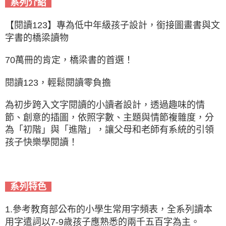
系列介紹
【閱讀123】專為低中年級孩子設計，銜接圖畫書與文
字書的橋梁讀物
70萬冊的肯定，橋梁書的首選！
閱讀123，輕鬆閱讀零負擔
為初步跨入文字閱讀的小讀者設計，透過趣味的情
節、創意的插圖，依照字數、主題與情節複雜度，分
為「初階」與「進階」，讓父母和老師有系統的引領
孩子快樂學閱讀！
系列特色
1.參考教育部公布的小學生常用字頻表，全系列讀本
用字遣詞以7-9歲孩子應熟悉的兩千五百字為主。