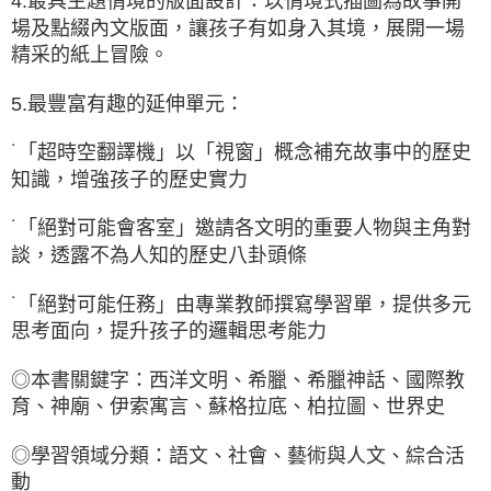
4.最具主題情境的版面設計：以情境式插圖為故事開
場及點綴內文版面，讓孩子有如身入其境，展開一場
精采的紙上冒險。
5.最豐富有趣的延伸單元：
˙「超時空翻譯機」以「視窗」概念補充故事中的歷史
知識，增強孩子的歷史實力
˙「絕對可能會客室」邀請各文明的重要人物與主角對
談，透露不為人知的歷史八卦頭條
˙「絕對可能任務」由專業教師撰寫學習單，提供多元
思考面向，提升孩子的邏輯思考能力
◎本書關鍵字：西洋文明、希臘、希臘神話、國際教
育、神廟、伊索寓言、蘇格拉底、柏拉圖、世界史
◎學習領域分類：語文、社會、藝術與人文、綜合活
動