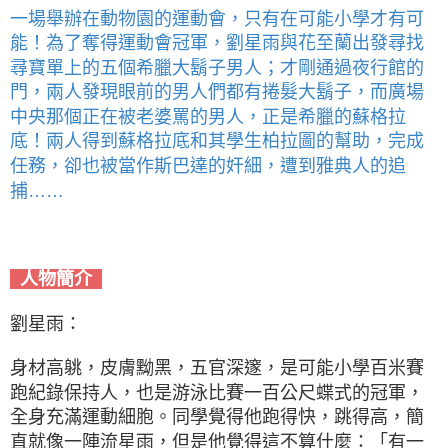
一場舉辦在動物園的運動會，只有在可能小學才有可
能！為了奪得運動會冠軍，劉星雨與花至蘭出發尋找
尋寶單上的五個希臘大鬍子男人；才剛通過夜行館的
門，兩人發現眼前的男人們都有捲髮大鬍子，而廣場
中央那個正在被老婆罵的男人，正是希臘的蘇格拉
底！兩人得到蘇格拉底和其學生柏拉圖的幫助，完成
任務，卻也被當作斯巴達的奸細，遭到雅典人的追
捕……
人物簡介
劉星雨：
身材高䠷，皮膚黝黑，五官深邃，是可能小學百米賽
跑紀錄保持人，也是游泳比賽一百公尺蝶式的冠軍，
全身充滿運動細胞。同學覺得他跑得快，跳得高，簡
直就像一陣流星雨，但是他覺得這不算什麼：「有一