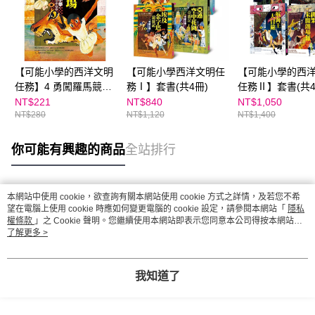
【可能小學的西洋文明
【可能小學西洋文明任
【可能小學的西
任務】4 勇闖羅馬競技
務Ⅰ】套書(共4冊)
任務Ⅱ】套書(共4
場
NT$221
NT$840
NT$1,050
NT$280
NT$1,120
NT$1,400
你可能有興趣的商品
全站排行
本網站中使用 cookie，欲查詢有關本網站使用 cookie 方式之詳情，及若您不希
熱門標籤
望在電腦上使用 cookie 時應如何變更電腦的 cookie 設定，請參閱本網站「
隱私
權條款
」之 Cookie 聲明。您繼續使用本網站即表示您同意本公司得按本網站使
用條款之 Cookie 聲明使用 cookie。
了解更多 >
我知道了