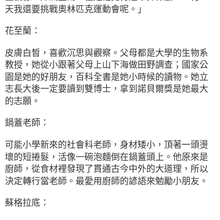
天我還要挑戰奧林匹克運動會呢。」
花至蘭：
皮膚白皙，喜歡沉思與觀察。父母都是大學的生物系
教授，她從小跟著父母上山下海做田野調查；國家公
園是她的好朋友，百科全書是她小時候的讀物。她立
志長大後一定要讀到雙博士，拿到諾貝爾獎是她最大
的志願。
鍋蓋老師：
可能小學新來的社會科老師，身材矮小，頂著一頭燙
壞的短捲髮，活像一碗泡麵倒在鍋蓋頭上。他原來是
廚師，從食材裡發現了貫通古今中外的大道理，所以
決定轉行當老師。最愛用廚師的諺語來勉勵小朋友。
蘇格拉底：