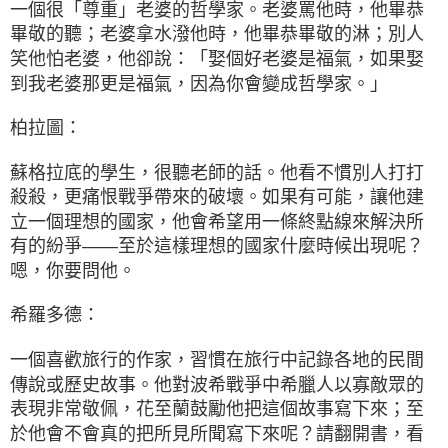
一個很「尊重」老婆的哲學家。老婆罵他時，他畢恭
畢敬的聽；老婆拿水潑他時，他畢恭畢敬的淋；別人
笑他怕老婆，他卻說：「娶個好老婆是福氣，如果娶
到我老婆那更是福氣，因為你會變成哲學家。」
柏拉圖：
蘇格拉底的學生，很聽老師的話。他看不慣別人打打
殺殺，更痛恨戰爭帶來的破壞。如果有可能，讓他建
立一個理想的國家，他會希望用一條終點線來解決所
有的紛爭——至於這樣理想的國家什麼時候出現呢？
嗯，你要問他。
希羅多德：
一個喜歡旅行的作家，習慣在旅行中記錄各地的民間
傳說或歷史故事。他對波希戰爭中希臘人以寡敵眾的
表現非常敬佩，花至蘭鼓勵他把這個故事寫下來；至
於他會不會真的把所見所聞寫下來呢？請翻開書，看