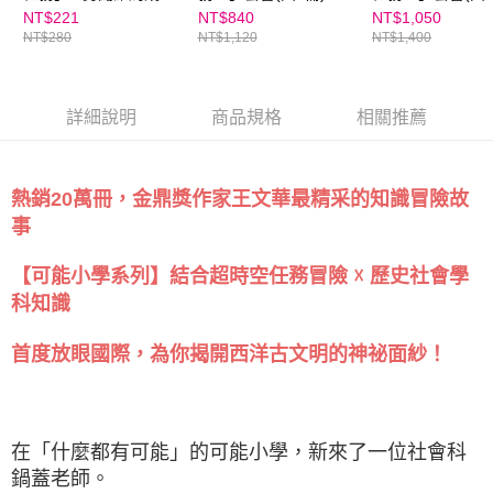
場
NT$221
NT$840
NT$1,050
NT$280
NT$1,120
NT$1,400
詳細說明
商品規格
相關推薦
熱銷20萬冊，金鼎獎作家王文華最精采的知識冒險故
事
【可能小學系列】結合超時空任務冒險 ☓ 歷史社會學
科知識
首度放眼國際，為你揭開西洋古文明的神祕面紗！
在「什麼都有可能」的可能小學，新來了一位社會科
鍋蓋老師。