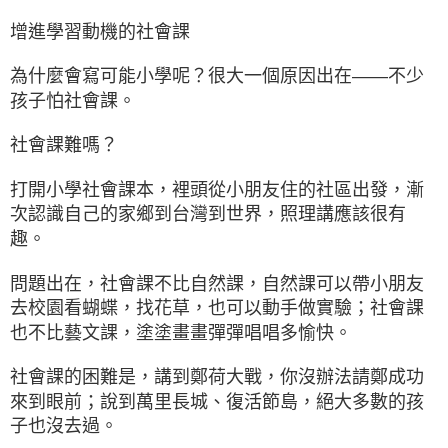
增進學習動機的社會課
為什麼會寫可能小學呢？很大一個原因出在——不少
孩子怕社會課。
社會課難嗎？
打開小學社會課本，裡頭從小朋友住的社區出發，漸
次認識自己的家鄉到台灣到世界，照理講應該很有
趣。
問題出在，社會課不比自然課，自然課可以帶小朋友
去校園看蝴蝶，找花草，也可以動手做實驗；社會課
也不比藝文課，塗塗畫畫彈彈唱唱多愉快。
社會課的困難是，講到鄭荷大戰，你沒辦法請鄭成功
來到眼前；說到萬里長城、復活節島，絕大多數的孩
子也沒去過。