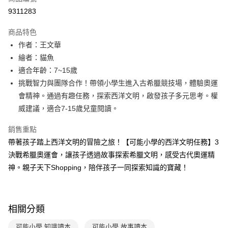
LINE Pay
9311283
Apple Pay
商品特色
大哥付你分期
作者：王文華
相關說明
繪者：貓魚
【大哥付你分期使用說明】
適合年齡：7~15歲
AFTEE先享後付
1.本服務由台灣大哥大提供，台灣大哥大用戶可立即使用無須另外申請。
挑戰智力與團隊合作！帶領小學生進入古希臘競技場，體驗奧運
2.付款方式選擇「大哥付你分期」，訂單成立後會自動跳轉到大哥付的交易
相關說明
流程，驗證手機門號後，選擇欲分期的期數、繳款截止日，確認付款後即完
會精神。通過有趣任務，探索西洋文明，啟發孩子多元思考。權
【關於「AFTEE先享後付」】
成交易。
ATM付款
AFTEE先享後付是「在收到商品之後才付款」的支付方式。 讓您購物簡單
威建議，適合7-15歲兒童閱讀。
3.實際核准額度、可分期數及費用金額請依後續交易確認頁面所載為準。
便利好安心！
4.訂單成立30分鐘內，如未前往確認交易或遇審核未通過，訂單將自動取
１．簡單：不需註冊會員、不需綁卡、不需儲值。
銷售重點
運送方式
消。如遇「轉專審核」未通過狀況，表示未達大哥付你分期系統評分，恕無
２．便利：只要手機號碼，簡訊認證，即可結帳。
法說明評估內容。
帶著孩子踏上西洋文明的冒險之旅！【可能小學的西洋文明任務】3
３．安心：先確認商品／服務後，再付款。
付款後全家取貨｜8/8-8/14運費優惠，結帳滿499即享免運。
【繳款方式說明】
決戰希臘奧運會，讓孩子透過故事探索希臘文明，感受古代奧運精
1.分期款項不併入電信帳單，「大哥付你分期」於每月結算日後寄送繳費提
每筆NT$70，滿NT$499(含以上)免運費
【「AFTEE先享後付」結帳流程】
神。親子天下Shopping，陪伴孩子一同探索知識的寶藏！
醒簡訊。
１．於結帳方式選擇「AFTEE先享後付」後，將跳轉至「AFTEE先享後付」
2.透過簡訊連結打開帳單後，可選擇「超商條碼／台灣大直營門市／銀行轉
付款後7-11取貨
結帳頁面，進行簡訊認證並確認金額後，即可完成結帳。
帳／街口支付／iPASS MONEY」等通路繳費。
２．訂單成立數日內，您將收到繳費通知簡訊。
每筆NT$70，滿NT$800(含以上)免運費
３．收到繳費通知簡訊後14天內，點擊此簡訊中的連結，可透過四大超商／
【注意事項】
相關分類
ATM／網路銀行／等多元方式進行付款，方視為交易完成。
國內宅配/郵寄 (不適用離島、海外及郵局i郵箱)
1.本服務係由「台灣大哥大股份有限公司」（以下簡稱本公司）所提供，讓
※ 請注意：結帳手續完成當下不需立刻繳費，但若您需要取消訂單，請聯絡
用戶於交易時，得透過本服務購買商品或服務，並由商店將買賣／分期付款
每筆NT$70，滿NT$800(含以上)免運費
購買商品的店家。未經商家同意取消之訂單仍視為有效，需透過AFTEE先享
可能小學 知識讀本
可能小學 故事讀本