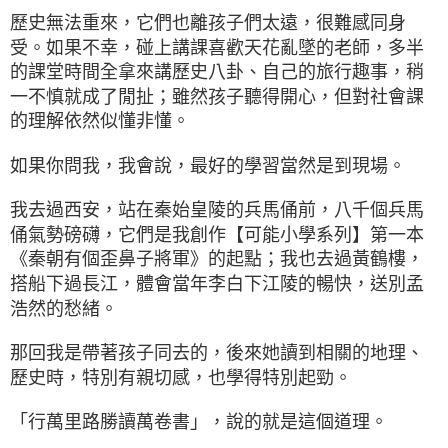
歷史無法重來，它們也離孩子們太遠，很難感同身
受。如果不幸，碰上講課喜歡天花亂墜的老師，多半
的課堂時間全拿來講歷史八卦、自己的旅行趣事，稍
一不慎就成了閒扯；雖然孩子聽得開心，但對社會課
的理解依然似懂非懂。
如果你問我，我會說，最好的學習當然是到現場。
我去過西安，站在秦始皇陵的兵馬俑前，八千個兵馬
俑氣勢磅礴，它們是我創作【可能小學系列】第一本
《秦朝有個歪鼻子將軍》的起點；我也去過黃鶴樓，
搭船下過長江，體會當年李白下江陵的暢快，送別孟
浩然的愁緒。
那回我是帶著孩子同去的，後來她讀到相關的地理、
歷史時，特別有親切感，也學得特別起勁。
「行萬里路勝讀萬卷書」，說的就是這個道理。