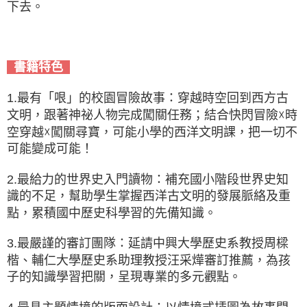
下去。
書籍特色
1.最有「哏」的校園冒險故事：穿越時空回到西方古
文明，跟著神祕人物完成闖關任務；結合快閃冒險☓時
空穿越☓闖關尋寶，可能小學的西洋文明課，把一切不
可能變成可能！
2.最給力的世界史入門讀物：補充國小階段世界史知
識的不足，幫助學生掌握西洋古文明的發展脈絡及重
點，累積國中歷史科學習的先備知識。
3.最嚴謹的審訂團隊：延請中興大學歷史系教授周樑
楷、輔仁大學歷史系助理教授汪采燁審訂推薦，為孩
子的知識學習把關，呈現專業的多元觀點。