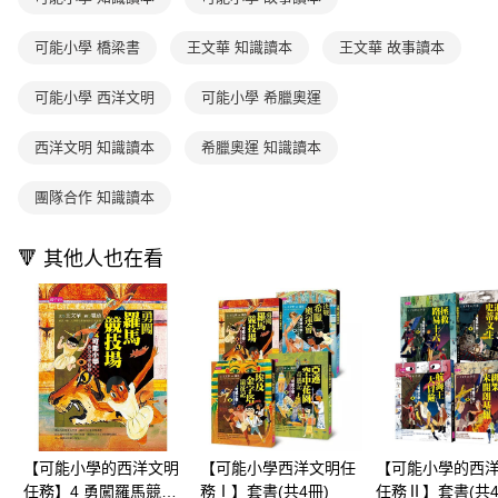
買賣價金債權讓與本公司後，依約使用本公司帳單繳交帳款。
後付繳納相關費用。
2.基於同意付款使用「大哥付你分期」之契約關係目的，商店將以您的個人
離島宅配（澎湖、金門、馬祖、小琉球；不適用於郵局i郵箱）
※ 交易是否成功請以「AFTEE先享後付 」之結帳頁面顯示為準，若有關於
資料（包含姓名、電話或地址）提供予台灣大哥大進項蒐集、處理及利用，
可能小學 橋梁書
王文華 知識讀本
王文華 故事讀本
是否繳費成功／繳費後需取消欲退款等相關疑問，請聯繫「AFTEE先享後付
每筆NT$200
由本公司與您本人進行分期帳單所需資料之確認、核對及更正。
客戶支援中心」
https://netprotections.freshdesk.com/support/home
3.完整用戶服務條款，請詳閱以下連結：
https://oppay.tw/userRule
可能小學 西洋文明
可能小學 希臘奧運
海外包裹航空運送
查看運費
【注意事項】
１．透過由恩沛科技股份有限公司提供之「AFTEE先享後付」服務完成之交
西洋文明 知識讀本
希臘奧運 知識讀本
易，需依本服務之必要範圍內提供個人資料，並將交易相關給付款項請求債
權轉讓予恩沛科技股份有限公司。
２．關於個人資料處理事宜，請瀏覽以下網址：
團隊合作 知識讀本
https://aftee.tw/terms/#terms3
３．未成年的使用者請事先徵得法定代理人或監護人之同意方可使用
🔻 其他人也在看
「AFTEE先享後付」，若未經同意申辦者引起之損失，本公司不負相關責
任。
４．使用「AFTEE先享後付」時，將依據個別帳號之用戶狀況，依本公司即
時審查核予不同之上限額度；若仍有額度不足之情形，本公司將視審查結果
請求用戶進行身份認證。
５．嚴禁一人註冊多個帳號或使用他人資訊註冊。若發現惡意使用之情形，
恩沛科技股份有限公司將有權停止該用戶之使用額度並採取法律行動。
【可能小學的西洋文明
【可能小學西洋文明任
【可能小學的西
任務】4 勇闖羅馬競技
務Ⅰ】套書(共4冊)
任務Ⅱ】套書(共4