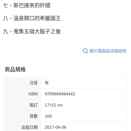
七、斯巴達來的奸細
八、溫泉關口的希臘國王
九、蒐集五個大鬍子之後
顯示電腦版詳細說明
商品規格
注音
有
ISBN
9789869484442
裝訂
17☓22 cm
頁數
168
出版日期
2017-06-06