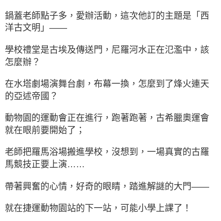
鍋蓋老師點子多，愛辦活動，這次他訂的主題是「西
洋古文明」——
學校禮堂是古埃及傳送門，尼羅河水正在氾濫中，該
怎麼辦？
在水塔劇場演舞台劇，布幕一換，怎麼到了烽火連天
的亞述帝國？
動物園的運動會正在進行，跑著跑著，古希臘奧運會
就在眼前要開始了；
老師把羅馬浴場搬進學校，沒想到，一場真實的古羅
馬競技正要上演……
帶著興奮的心情，好奇的眼睛，踏進解謎的大門——
就在捷運動物園站的下一站，可能小學上課了！