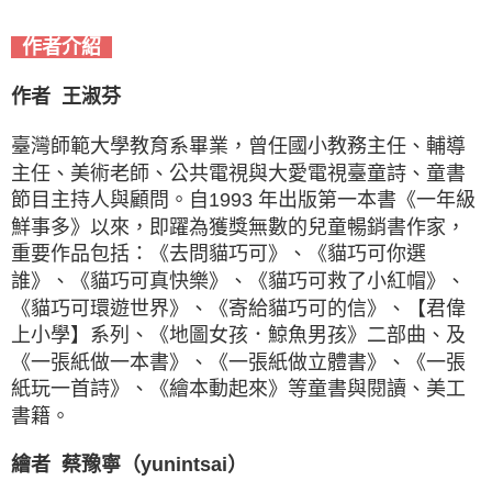
作者介紹
作者 王淑芬
臺灣師範大學教育系畢業，曾任國小教務主任、輔導
主任、美術老師、公共電視與大愛電視臺童詩、童書
節目主持人與顧問。自1993 年出版第一本書《一年級
鮮事多》以來，即躍為獲獎無數的兒童暢銷書作家，
重要作品包括：《去問貓巧可》、《貓巧可你選
誰》、《貓巧可真快樂》、《貓巧可救了小紅帽》、
《貓巧可環遊世界》、《寄給貓巧可的信》、【君偉
上小學】系列、《地圖女孩．鯨魚男孩》二部曲、及
《一張紙做一本書》、《一張紙做立體書》、《一張
紙玩一首詩》、《繪本動起來》等童書與閱讀、美工
書籍。
繪者 蔡豫寧（yunintsai）