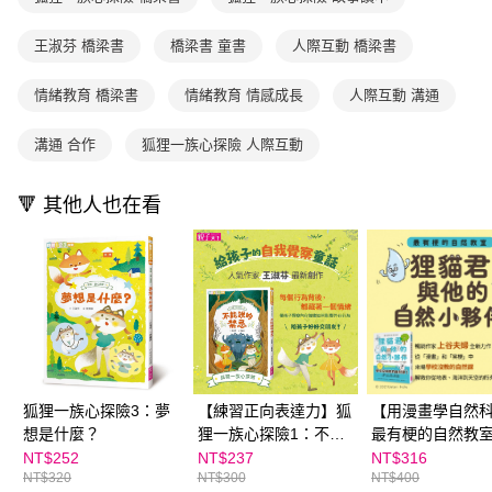
５．嚴禁一人註冊多個帳號或使用他人資訊註冊。若發現惡意使用之情形，
恩沛科技股份有限公司將有權停止該用戶之使用額度並採取法律行動。
王淑芬 橋梁書
橋梁書 童書
人際互動 橋梁書
情緒教育 橋梁書
情緒教育 情感成長
人際互動 溝通
溝通 合作
狐狸一族心探險 人際互動
🔻 其他人也在看
狐狸一族心探險3：夢
【練習正向表達力】狐
【用漫畫學自然
想是什麼？
狸一族心探險1：不能
最有梗的自然教
說的禁忌
貓君與他的自然
NT$252
NT$237
NT$316
NT$320
NT$300
NT$400