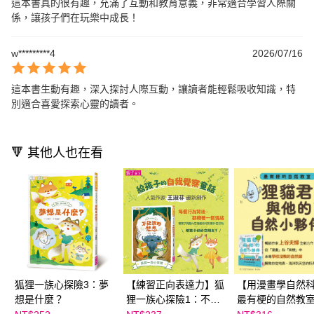
這本書真的很有趣，充滿了互動和教育意義，非常適合學習人際關
係，讓孩子們在玩樂中成長！
w*********4
2026/07/16
這本書生動有趣，深入探討人際互動，讓讀者能輕鬆吸收知識，特
別適合喜愛探索心靈的讀者。
🔻 其他人也在看
狐狸一族心探險3：夢
【練習正向表達力】狐
【用漫畫學自然
想是什麼？
狸一族心探險1：不能
最有梗的自然教
說的禁忌
貓君與他的自然