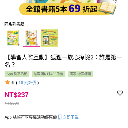
同系列書籍...
【學習人際互動】狐狸一族心探險2：誰是第一
名？
App 獨享活動
超取滿NT$499免運
國家/地區配送
5
(
16
則評價
)
NT$237
NT$300
App 結帳可享專屬活動優惠價
立即下載