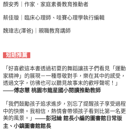
顏安秀｜作家．家庭素養教育推動者
蔡佳璇｜臨床心理師、哇賽心理學執行編輯
魏瑋志(澤爸)｜親職教育講師
短語推薦
「好喜歡這本書透過初夏的舞蹈讓孩子們看見「運動
家精神」的展現－一種尊敬對手，樂在其中的感受，
透過文字，彷彿也可以聽見故事末的歡呼聲呢！」
——傅宓慧 桃園市龍星國小閱讀推動教師
「我們鼓勵孩子追求進步，別忘了提醒孩子享受過程
中的快樂。我相信，熱情會帶領孩子看到比第一名更
美的風景。」
——彭冠綸 館長小編的圖書館日常版
主、小鎮圖書館館長