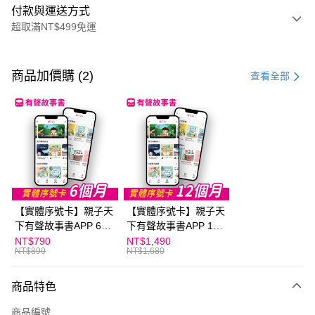
付款與運送方式
超取滿NT$499免運
付款方式
信用卡一次付款
商品加價購 (2)
查看全部
LINE Pay
Apple Pay
大哥付你分期
相關說明
【大哥付你分期使用說明】
AFTEE先享後付
1.本服務由台灣大哥大提供，台灣大哥大用戶可立即使用無須另外申請。
【實體序號卡】親子天
【實體序號卡】親子天
2.付款方式選擇「大哥付你分期」，訂單成立後會自動跳轉到大哥付的交易
相關說明
流程，驗證手機門號後，選擇欲分期的期數、繳款截止日，確認付款後即完
下有聲故事書APP 6個
下有聲故事書APP 12
【關於「AFTEE先享後付」】
成交易。
ATM付款
月
個月
NT$790
NT$1,490
AFTEE先享後付是「在收到商品之後才付款」的支付方式。 讓您購物簡單
3.實際核准額度、可分期數及費用金額請依後續交易確認頁面所載為準。
NT$890
NT$1,680
便利好安心！
4.訂單成立30分鐘內，如未前往確認交易或遇審核未通過，訂單將自動取
１．簡單：不需註冊會員、不需綁卡、不需儲值。
運送方式
消。如遇「轉專審核」未通過狀況，表示未達大哥付你分期系統評分，恕無
２．便利：只要手機號碼，簡訊認證，即可結帳。
商品特色
法說明評估內容。
３．安心：先確認商品／服務後，再付款。
付款後全家取貨｜8/8-8/14運費優惠，結帳滿499即享免運。
【繳款方式說明】
商品編號
1.分期款項不併入電信帳單，「大哥付你分期」於每月結算日後寄送繳費提