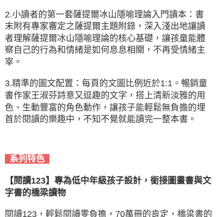
2.小讀者的第一套薩提爾冰山隱喻理論入門讀本：書
末附有專家審定之薩提爾主題附錄，深入淺出地讓讀
者理解薩提爾冰山隱喻理論的核心基礎，讓孩童能體
察自己的行為和情緒是如何息息相關，不再受情緒主
宰。
3.精準的圖文配置：每頁的文圖比例近於1:1。暢銷童
書作家王淑芬詩意又逗趣的文字，搭上清新淡雅的用
色、生動豐富的角色動作，讓孩子能輕鬆無負擔的埋
首於閱讀的樂趣中，不知不覺就能讀完一整本書。
系列特色
【閱讀123】專為低中年級孩子設計，銜接圖畫書與文
字書的橋梁讀物
閱讀123，輕鬆閱讀零負擔，70萬冊的肯定，橋梁書的