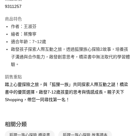
每筆NT$70，滿NT$499(含以上)免運費
【「AFTEE先享後付」結帳流程】
醒簡訊。
9311257
１．於結帳方式選擇「AFTEE先享後付」後，將跳轉至「AFTEE先享後付」
2.透過簡訊連結打開帳單後，可選擇「超商條碼／台灣大直營門市／銀行轉
付款後7-11取貨
結帳頁面，進行簡訊認證並確認金額後，即可完成結帳。
帳／街口支付／iPASS MONEY」等通路繳費。
２．訂單成立數日內，您將收到繳費通知簡訊。
商品特色
每筆NT$70，滿NT$800(含以上)免運費
３．收到繳費通知簡訊後14天內，點擊此簡訊中的連結，可透過四大超商／
【注意事項】
作者：王淑芬
ATM／網路銀行／等多元方式進行付款，方視為交易完成。
國內宅配/郵寄 (不適用離島、海外及郵局i郵箱)
1.本服務係由「台灣大哥大股份有限公司」（以下簡稱本公司）所提供，讓
繪者：蔡豫寧
※ 請注意：結帳手續完成當下不需立刻繳費，但若您需要取消訂單，請聯絡
用戶於交易時，得透過本服務購買商品或服務，並由商店將買賣／分期付款
每筆NT$70，滿NT$800(含以上)免運費
購買商品的店家。未經商家同意取消之訂單仍視為有效，需透過AFTEE先享
適合年齡：7~12歲
買賣價金債權讓與本公司後，依約使用本公司帳單繳交帳款。
後付繳納相關費用。
2.基於同意付款使用「大哥付你分期」之契約關係目的，商店將以您的個人
啟發孩子探索人際互動之旅，透過狐狸族心探險2故事，培養孩
離島宅配（澎湖、金門、馬祖、小琉球；不適用於郵局i郵箱）
※ 交易是否成功請以「AFTEE先享後付 」之結帳頁面顯示為準，若有關於
資料（包含姓名、電話或地址）提供予台灣大哥大進項蒐集、處理及利用，
是否繳費成功／繳費後需取消欲退款等相關疑問，請聯繫「AFTEE先享後付
子溝通與合作能力，啟發創意思考，橋梁書中無法取代的學習體
每筆NT$200
由本公司與您本人進行分期帳單所需資料之確認、核對及更正。
客戶支援中心」
https://netprotections.freshdesk.com/support/home
驗。
3.完整用戶服務條款，請詳閱以下連結：
https://oppay.tw/userRule
海外包裹航空運送
查看運費
【注意事項】
銷售重點
１．透過由恩沛科技股份有限公司提供之「AFTEE先享後付」服務完成之交
易，需依本服務之必要範圍內提供個人資料，並將交易相關給付款項請求債
踏上心靈探險之旅，與「狐狸一族」共同探索人際互動之謎！橋梁
權轉讓予恩沛科技股份有限公司。
書中的優質選擇，啟發7-12歲孩童的思考與情感成長。親子天下
２．關於個人資料處理事宜，請瀏覽以下網址：
Shopping，帶您一同尋找第一名！
https://aftee.tw/terms/#terms3
３．未成年的使用者請事先徵得法定代理人或監護人之同意方可使用
「AFTEE先享後付」，若未經同意申辦者引起之損失，本公司不負相關責
任。
４．使用「AFTEE先享後付」時，將依據個別帳號之用戶狀況，依本公司即
相關分類
時審查核予不同之上限額度；若仍有額度不足之情形，本公司將視審查結果
請求用戶進行身份認證。
狐狸一族心探險 橋梁書
狐狸一族心探險 故事讀本