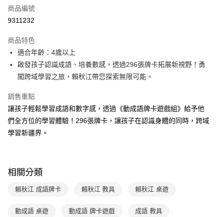
商品編號
LINE Pay
9311232
Apple Pay
商品特色
大哥付你分期
適合年齡：4歲以上
相關說明
啟發孩子認識成語、培養數感，透過296張牌卡拓展新視野！勇
【大哥付你分期使用說明】
闖跨域學習之旅，賴秋江帶您探索無限可能。
AFTEE先享後付
1.本服務由台灣大哥大提供，台灣大哥大用戶可立即使用無須另外申請。
2.付款方式選擇「大哥付你分期」，訂單成立後會自動跳轉到大哥付的交易
相關說明
銷售重點
流程，驗證手機門號後，選擇欲分期的期數、繳款截止日，確認付款後即完
【關於「AFTEE先享後付」】
成交易。
讓孩子輕鬆學習成語和數字感，透過《動成語牌卡遊戲組》給予他
ATM付款
AFTEE先享後付是「在收到商品之後才付款」的支付方式。 讓您購物簡單
3.實際核准額度、可分期數及費用金額請依後續交易確認頁面所載為準。
們全方位的學習體驗！296張牌卡，讓孩子在認識身體的同時，跨域
便利好安心！
4.訂單成立30分鐘內，如未前往確認交易或遇審核未通過，訂單將自動取
１．簡單：不需註冊會員、不需綁卡、不需儲值。
學習新疆界。
運送方式
消。如遇「轉專審核」未通過狀況，表示未達大哥付你分期系統評分，恕無
２．便利：只要手機號碼，簡訊認證，即可結帳。
法說明評估內容。
３．安心：先確認商品／服務後，再付款。
付款後全家取貨｜8/8-8/14運費優惠，結帳滿499即享免運。
【繳款方式說明】
1.分期款項不併入電信帳單，「大哥付你分期」於每月結算日後寄送繳費提
每筆NT$70，滿NT$499(含以上)免運費
【「AFTEE先享後付」結帳流程】
醒簡訊。
相關分類
１．於結帳方式選擇「AFTEE先享後付」後，將跳轉至「AFTEE先享後付」
2.透過簡訊連結打開帳單後，可選擇「超商條碼／台灣大直營門市／銀行轉
付款後7-11取貨
結帳頁面，進行簡訊認證並確認金額後，即可完成結帳。
帳／街口支付／iPASS MONEY」等通路繳費。
賴秋江 成語牌卡
賴秋江 教具
賴秋江 桌遊
２．訂單成立數日內，您將收到繳費通知簡訊。
每筆NT$70，滿NT$800(含以上)免運費
３．收到繳費通知簡訊後14天內，點擊此簡訊中的連結，可透過四大超商／
【注意事項】
ATM／網路銀行／等多元方式進行付款，方視為交易完成。
動成語 桌遊
動成語 牌卡遊戲
成語 教具
國內宅配/郵寄 (不適用離島、海外及郵局i郵箱)
1.本服務係由「台灣大哥大股份有限公司」（以下簡稱本公司）所提供，讓
※ 請注意：結帳手續完成當下不需立刻繳費，但若您需要取消訂單，請聯絡