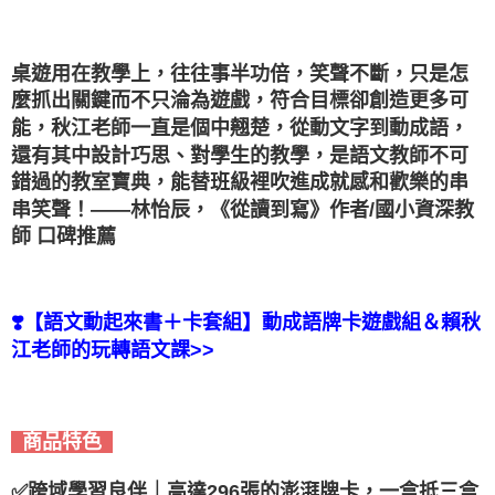
桌遊用在教學上，往往事半功倍，笑聲不斷，只是怎
麼抓出關鍵而不只淪為遊戲，符合目標卻創造更多可
能，秋江老師一直是個中翹楚，從動文字到動成語，
還有其中設計巧思、對學生的教學，是語文教師不可
錯過的教室寶典，能替班級裡吹進成就感和歡樂的串
串笑聲！——林怡辰，《從讀到寫》作者/國小資深教
師 口碑推薦
❣️【語文動起來書＋卡套組】動成語牌卡遊戲組＆賴秋
江老師的玩轉語文課>>
商品特色
✅跨域學習良伴｜高達296張的澎湃牌卡，一盒抵三盒