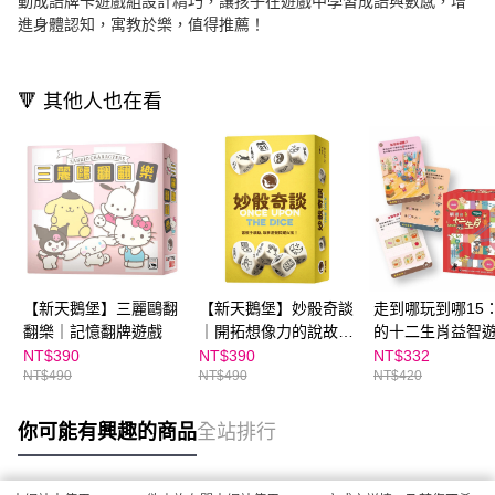
動成語牌卡遊戲組設計精巧，讓孩子在遊戲中學習成語與數感，增
進身體認知，寓教於樂，值得推薦！
🔻 其他人也在看
【新天鵝堡】三麗鷗翻
【新天鵝堡】妙骰奇談
走到哪玩到哪15
翻樂｜記憶翻牌遊戲
｜開拓想像力的說故事
的十二生肖益智
遊戲
100(基礎版) (
NT$390
NT$390
NT$332
NT$490
NT$490
NT$420
書寫用卡片50張
筆)
你可能有興趣的商品
全站排行