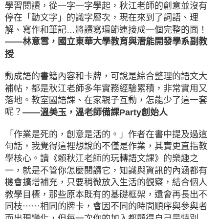
學習閱讀，從一字一字學起，秋江老師的創意並沒有
停在「動文字」的識字層次，現在來到了詞語、理
解、寫作和筆記…將讀寫環節連接成一個完整的面！
——林意雪，國立東華大學教育與潛能開發學系副教
授
動成語的書籍內容和卡牌，可說是綜合整理的語文大
補帖，都是秋江老師多年實務經驗累積，非常實用又
落地。教室國語課、在家親子互動，怎能少了這一套
呢？
——溫美玉，溫老師備課Party創始人
「作業是死的，創意是活的。」作者在書中提及過這
句話，我覺得這裡想說的不僅是作業，其實更直指教
學核心。讀《賴秋江老師的玩轉語文課》的樂趣之
一，就是不管你怎麼閱讀它，知識與資訊的內涵都有
機會擴增補充，只要稍微放入生活的觀察，結合個人
教學目標，那些原本既有的基礎框架，還會再長出不
同枝⋯⋯相同的牌卡，會因不同的時間順序與參與者
而出現變化，但每一次你的加入都顯得自己是特別