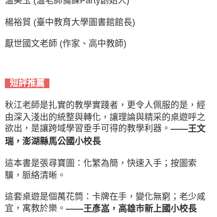
溫美玉 (溫老師備課Party創始人)
楊裕貿 (臺中教育大學圖書館館長)
厭世國文老師 (作家、高中教師)
短評推薦
秋江老師是扎實的教學實踐者，更令人佩服的是，經
由深入淺出的統整與轉化，讓理論與精采的桌遊呼之
欲出，是讓跨域學習垂手可得的教學利器。
——王文
瑞，澎湖縣馬公國小校長
這本書是張尋寶圖：化繁為簡，快速入手；按圖索
驥，脈絡清晰。
這套桌遊是個萬花筒：卡牌在手，變化無窮；老少咸
宜，寓教於樂。
——王彥嵓，高雄市新上國小校長