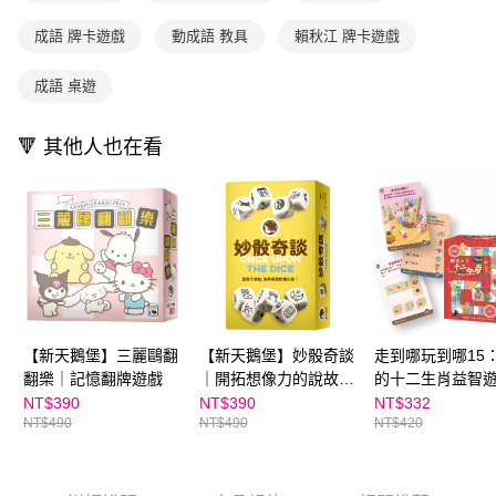
用戶於交易時，得透過本服務購買商品或服務，並由商店將買賣／分期付款
每筆NT$70，滿NT$800(含以上)免運費
購買商品的店家。未經商家同意取消之訂單仍視為有效，需透過AFTEE先享
買賣價金債權讓與本公司後，依約使用本公司帳單繳交帳款。
成語 牌卡遊戲
動成語 教具
賴秋江 牌卡遊戲
後付繳納相關費用。
2.基於同意付款使用「大哥付你分期」之契約關係目的，商店將以您的個人
離島宅配（澎湖、金門、馬祖、小琉球；不適用於郵局i郵箱）
※ 交易是否成功請以「AFTEE先享後付 」之結帳頁面顯示為準，若有關於
資料（包含姓名、電話或地址）提供予台灣大哥大進項蒐集、處理及利用，
是否繳費成功／繳費後需取消欲退款等相關疑問，請聯繫「AFTEE先享後付
成語 桌遊
每筆NT$200
由本公司與您本人進行分期帳單所需資料之確認、核對及更正。
客戶支援中心」
https://netprotections.freshdesk.com/support/home
3.完整用戶服務條款，請詳閱以下連結：
https://oppay.tw/userRule
海外包裹航空運送
查看運費
【注意事項】
🔻 其他人也在看
１．透過由恩沛科技股份有限公司提供之「AFTEE先享後付」服務完成之交
易，需依本服務之必要範圍內提供個人資料，並將交易相關給付款項請求債
權轉讓予恩沛科技股份有限公司。
２．關於個人資料處理事宜，請瀏覽以下網址：
https://aftee.tw/terms/#terms3
３．未成年的使用者請事先徵得法定代理人或監護人之同意方可使用
「AFTEE先享後付」，若未經同意申辦者引起之損失，本公司不負相關責
任。
４．使用「AFTEE先享後付」時，將依據個別帳號之用戶狀況，依本公司即
時審查核予不同之上限額度；若仍有額度不足之情形，本公司將視審查結果
【新天鵝堡】三麗鷗翻
【新天鵝堡】妙骰奇談
走到哪玩到哪15
請求用戶進行身份認證。
５．嚴禁一人註冊多個帳號或使用他人資訊註冊。若發現惡意使用之情形，
翻樂｜記憶翻牌遊戲
｜開拓想像力的說故事
的十二生肖益智
恩沛科技股份有限公司將有權停止該用戶之使用額度並採取法律行動。
遊戲
100(基礎版) (
NT$390
NT$390
NT$332
NT$490
NT$490
NT$420
書寫用卡片50張
筆)