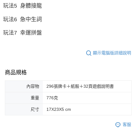
玩法5 身體接龍
玩法6 急中生詞
玩法7 幸運拼盤
顯示電腦版詳細說明
商品規格
內容物
296張牌卡＋紙骰＋32頁遊戲說明書
重量
776克
尺寸
17X23X5 cm
客服