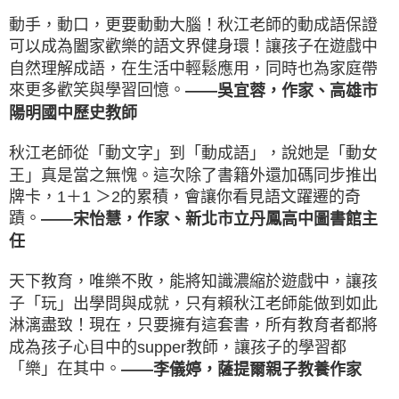
動手，動口，更要動動大腦！秋江老師的動成語保證
可以成為闔家歡樂的語文界健身環！讓孩子在遊戲中
自然理解成語，在生活中輕鬆應用，同時也為家庭帶
來更多歡笑與學習回憶。
——吳宜蓉，作家、高雄市
陽明國中歷史教師
秋江老師從「動文字」到「動成語」，說她是「動女
王」真是當之無愧。這次除了書籍外還加碼同步推出
牌卡，1＋1 ＞2的累積，會讓你看見語文躍遷的奇
蹟。
——宋怡慧，作家、新北市立丹鳳高中圖書館主
任
天下教育，唯樂不敗，能將知識濃縮於遊戲中，讓孩
子「玩」出學問與成就，只有賴秋江老師能做到如此
淋漓盡致！現在，只要擁有這套書，所有教育者都將
成為孩子心目中的supper教師，讓孩子的學習都
「樂」在其中。
——李儀婷，薩提爾親子教養作家