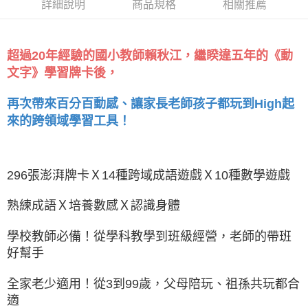
詳細說明
商品規格
相關推薦
超過20年經驗的國小教師賴秋江，繼睽違五年的《動
文字》學習牌卡後，
再次帶來百分百動感、讓家長老師孩子都玩到High起
來的跨領域學習工具！
296張澎湃牌卡Ｘ14種跨域成語遊戲Ｘ10種數學遊戲
熟練成語Ｘ培養數感Ｘ認識身體
學校教師必備！從學科教學到班級經營，老師的帶班
好幫手
全家老少適用！從3到99歲，父母陪玩、祖孫共玩都合
適