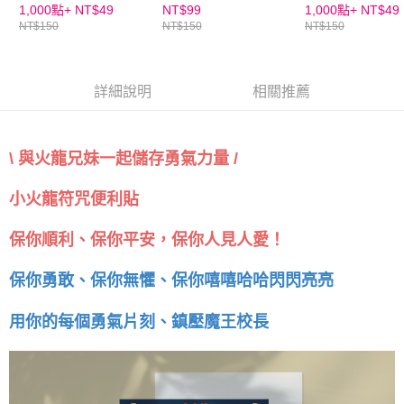
款
款
1,000點+
NT$49
NT$99
1,000點+
NT$49
５．嚴禁一人註冊多個帳號或使用他人資訊註冊。若發現惡意使用之情形，
NT$150
NT$150
NT$150
恩沛科技股份有限公司將有權停止該用戶之使用額度並採取法律行動。
詳細說明
相關推薦
\ 與火龍兄妹一起儲存勇氣力量 /
小火龍符咒便利貼
保你順利、保你平安，保你人見人愛！
保你勇敢、保你無懼、保你嘻嘻哈哈閃閃亮亮
用你的每個勇氣片刻、鎮壓魔王校長