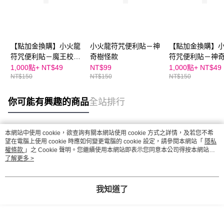
【點加金換購】小火龍
小火龍符咒便利貼－神
【點加金換購】
符咒便利貼－魔王校長
奇樹怪款
符咒便利貼－神
款
款
1,000點+
NT$49
NT$99
1,000點+
NT$49
NT$150
NT$150
NT$150
你可能有興趣的商品
全站排行
本網站中使用 cookie，欲查詢有關本網站使用 cookie 方式之詳情，及若您不希
熱門標籤
望在電腦上使用 cookie 時應如何變更電腦的 cookie 設定，請參閱本網站「
隱私
權條款
」之 Cookie 聲明。您繼續使用本網站即表示您同意本公司得按本網站使
用條款之 Cookie 聲明使用 cookie。
了解更多 >
我知道了