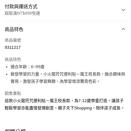
付款與運送方式
超取滿NT$499免運
付款方式
商品特色
信用卡一次付款
商品編號
LINE Pay
9311217
Apple Pay
商品特色
大哥付你分期
適合年齡：6~99歲
相關說明
啟發學習的力量，小火龍符咒便利貼－魔王校長款，融合趣味與
【大哥付你分期使用說明】
實用，激發孩子學習興趣，為學習增添驚奇色彩。
AFTEE先享後付
1.本服務由台灣大哥大提供，台灣大哥大用戶可立即使用無須另外申請。
2.付款方式選擇「大哥付你分期」，訂單成立後會自動跳轉到大哥付的交易
相關說明
銷售重點
流程，驗證手機門號後，選擇欲分期的期數、繳款截止日，確認付款後即完
【關於「AFTEE先享後付」】
成交易。
這款小火龍符咒便利貼－魔王校長款，為7-12歲學童打造。讓孩子
ATM付款
AFTEE先享後付是「在收到商品之後才付款」的支付方式。 讓您購物簡單
3.實際核准額度、可分期數及費用金額請依後續交易確認頁面所載為準。
輕鬆學習亦能盡情發揮創意。親子天下Shopping，陪伴孩子成長。
便利好安心！
4.訂單成立30分鐘內，如未前往確認交易或遇審核未通過，訂單將自動取
１．簡單：不需註冊會員、不需綁卡、不需儲值。
運送方式
消。如遇「轉專審核」未通過狀況，表示未達大哥付你分期系統評分，恕無
２．便利：只要手機號碼，簡訊認證，即可結帳。
法說明評估內容。
３．安心：先確認商品／服務後，再付款。
付款後全家取貨｜8/8-8/14運費優惠，結帳滿499即享免運。
【繳款方式說明】