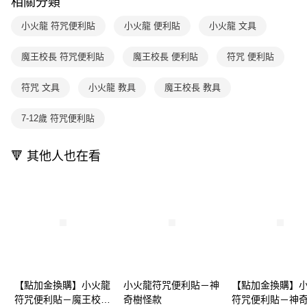
相關分類
1.分期款項不併入電信帳單，「大哥付你分期」於每月結算日後寄送繳費提
每筆NT$70，滿NT$499(含以上)免運費
【「AFTEE先享後付」結帳流程】
醒簡訊。
１．於結帳方式選擇「AFTEE先享後付」後，將跳轉至「AFTEE先享後付」
小火龍 符咒便利貼
小火龍 便利貼
小火龍 文具
2.透過簡訊連結打開帳單後，可選擇「超商條碼／台灣大直營門市／銀行轉
付款後7-11取貨
結帳頁面，進行簡訊認證並確認金額後，即可完成結帳。
帳／街口支付／iPASS MONEY」等通路繳費。
２．訂單成立數日內，您將收到繳費通知簡訊。
每筆NT$70，滿NT$800(含以上)免運費
３．收到繳費通知簡訊後14天內，點擊此簡訊中的連結，可透過四大超商／
魔王校長 符咒便利貼
魔王校長 便利貼
符咒 便利貼
【注意事項】
ATM／網路銀行／等多元方式進行付款，方視為交易完成。
國內宅配/郵寄 (不適用離島、海外及郵局i郵箱)
1.本服務係由「台灣大哥大股份有限公司」（以下簡稱本公司）所提供，讓
※ 請注意：結帳手續完成當下不需立刻繳費，但若您需要取消訂單，請聯絡
符咒 文具
小火龍 教具
魔王校長 教具
用戶於交易時，得透過本服務購買商品或服務，並由商店將買賣／分期付款
每筆NT$70，滿NT$800(含以上)免運費
購買商品的店家。未經商家同意取消之訂單仍視為有效，需透過AFTEE先享
買賣價金債權讓與本公司後，依約使用本公司帳單繳交帳款。
後付繳納相關費用。
2.基於同意付款使用「大哥付你分期」之契約關係目的，商店將以您的個人
離島宅配（澎湖、金門、馬祖、小琉球；不適用於郵局i郵箱）
※ 交易是否成功請以「AFTEE先享後付 」之結帳頁面顯示為準，若有關於
7-12歲 符咒便利貼
資料（包含姓名、電話或地址）提供予台灣大哥大進項蒐集、處理及利用，
是否繳費成功／繳費後需取消欲退款等相關疑問，請聯繫「AFTEE先享後付
每筆NT$200
由本公司與您本人進行分期帳單所需資料之確認、核對及更正。
客戶支援中心」
https://netprotections.freshdesk.com/support/home
3.完整用戶服務條款，請詳閱以下連結：
https://oppay.tw/userRule
🔻 其他人也在看
【注意事項】
１．透過由恩沛科技股份有限公司提供之「AFTEE先享後付」服務完成之交
易，需依本服務之必要範圍內提供個人資料，並將交易相關給付款項請求債
權轉讓予恩沛科技股份有限公司。
２．關於個人資料處理事宜，請瀏覽以下網址：
https://aftee.tw/terms/#terms3
３．未成年的使用者請事先徵得法定代理人或監護人之同意方可使用
「AFTEE先享後付」，若未經同意申辦者引起之損失，本公司不負相關責
任。
４．使用「AFTEE先享後付」時，將依據個別帳號之用戶狀況，依本公司即
【點加金換購】小火龍
小火龍符咒便利貼－神
【點加金換購】
時審查核予不同之上限額度；若仍有額度不足之情形，本公司將視審查結果
符咒便利貼－魔王校長
奇樹怪款
符咒便利貼－神
請求用戶進行身份認證。