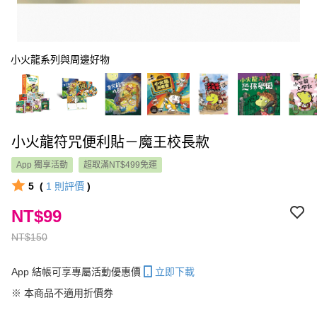
小火龍系列與周邊好物
小火龍符咒便利貼－魔王校長款
App 獨享活動
超取滿NT$499免運
5
(
1
則評價
)
NT$99
NT$150
App 結帳可享專屬活動優惠價
立即下載
※ 本商品不適用折價券