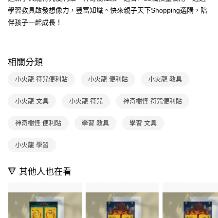
1.分期款項不併入電信帳單，「大哥付你分期」於每月結算日後寄送繳費提
每筆NT$70，滿NT$800(含以上)免運費
【「AFTEE先享後付」結帳流程】
學習教具啟發想像力，豐富知識。快來親子天下Shopping選購，陪
醒簡訊。
１．於結帳方式選擇「AFTEE先享後付」後，將跳轉至「AFTEE先享後付」
2.透過簡訊連結打開帳單後，可選擇「超商條碼／台灣大直營門市／銀行轉
付款後7-11取貨
伴孩子一起成長！
結帳頁面，進行簡訊認證並確認金額後，即可完成結帳。
帳／街口支付／iPASS MONEY」等通路繳費。
２．訂單成立數日內，您將收到繳費通知簡訊。
每筆NT$70，滿NT$800(含以上)免運費
３．收到繳費通知簡訊後14天內，點擊此簡訊中的連結，可透過四大超商／
【注意事項】
ATM／網路銀行／等多元方式進行付款，方視為交易完成。
國內宅配/郵寄 (不適用離島、海外及郵局i郵箱)
1.本服務係由「台灣大哥大股份有限公司」（以下簡稱本公司）所提供，讓
※ 請注意：結帳手續完成當下不需立刻繳費，但若您需要取消訂單，請聯絡
相關分類
用戶於交易時，得透過本服務購買商品或服務，並由商店將買賣／分期付款
每筆NT$70，滿NT$800(含以上)免運費
購買商品的店家。未經商家同意取消之訂單仍視為有效，需透過AFTEE先享
買賣價金債權讓與本公司後，依約使用本公司帳單繳交帳款。
後付繳納相關費用。
小火龍 符咒便利貼
小火龍 便利貼
小火龍 教具
2.基於同意付款使用「大哥付你分期」之契約關係目的，商店將以您的個人
離島宅配（澎湖、金門、馬祖、小琉球；不適用於郵局i郵箱）
※ 交易是否成功請以「AFTEE先享後付 」之結帳頁面顯示為準，若有關於
資料（包含姓名、電話或地址）提供予台灣大哥大進項蒐集、處理及利用，
是否繳費成功／繳費後需取消欲退款等相關疑問，請聯繫「AFTEE先享後付
每筆NT$200
由本公司與您本人進行分期帳單所需資料之確認、核對及更正。
小火龍 文具
小火龍 符咒
神奇樹怪 符咒便利貼
客戶支援中心」
https://netprotections.freshdesk.com/support/home
3.完整用戶服務條款，請詳閱以下連結：
https://oppay.tw/userRule
【注意事項】
神奇樹怪 便利貼
學習 教具
學習 文具
１．透過由恩沛科技股份有限公司提供之「AFTEE先享後付」服務完成之交
易，需依本服務之必要範圍內提供個人資料，並將交易相關給付款項請求債
小火龍 學習
權轉讓予恩沛科技股份有限公司。
２．關於個人資料處理事宜，請瀏覽以下網址：
https://aftee.tw/terms/#terms3
🔻 其他人也在看
３．未成年的使用者請事先徵得法定代理人或監護人之同意方可使用
「AFTEE先享後付」，若未經同意申辦者引起之損失，本公司不負相關責
任。
４．使用「AFTEE先享後付」時，將依據個別帳號之用戶狀況，依本公司即
時審查核予不同之上限額度；若仍有額度不足之情形，本公司將視審查結果
請求用戶進行身份認證。