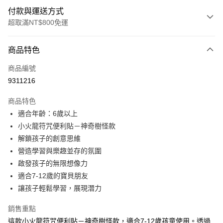
付款與運送方式
超取滿NT$800免運
付款方式
商品特色
信用卡一次付款
商品編號
LINE Pay
9311216
Apple Pay
商品特色
大哥付你分期
適合年齡：6歲以上
相關說明
小火龍符咒便利貼－神奇樹怪款
【大哥付你分期使用說明】
解鎖孩子的創意思維
AFTEE先享後付
1.本服務由台灣大哥大提供，台灣大哥大用戶可立即使用無須另外申請。
營造學習與樂趣並存的氛圍
2.付款方式選擇「大哥付你分期」，訂單成立後會自動跳轉到大哥付的交易
相關說明
流程，驗證手機門號後，選擇欲分期的期數、繳款截止日，確認付款後即完
啟發孩子的無限想像力
【關於「AFTEE先享後付」】
成交易。
ATM付款
AFTEE先享後付是「在收到商品之後才付款」的支付方式。 讓您購物簡單
適合7-12歲的寶貝朋友
3.實際核准額度、可分期數及費用金額請依後續交易確認頁面所載為準。
便利好安心！
讓孩子輕鬆學習，展現潛力
4.訂單成立30分鐘內，如未前往確認交易或遇審核未通過，訂單將自動取
１．簡單：不需註冊會員、不需綁卡、不需儲值。
運送方式
消。如遇「轉專審核」未通過狀況，表示未達大哥付你分期系統評分，恕無
２．便利：只要手機號碼，簡訊認證，即可結帳。
法說明評估內容。
銷售重點
３．安心：先確認商品／服務後，再付款。
付款後全家取貨
【繳款方式說明】
這款小火龍符咒便利貼－神奇樹怪款，適合7-12歲孩童使用。透過