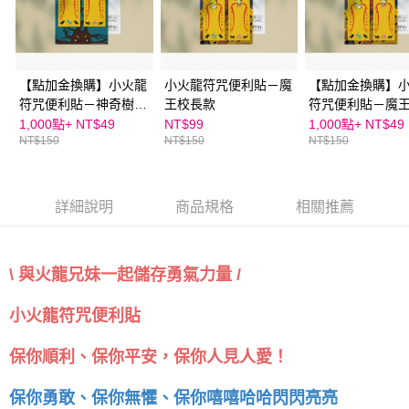
５．嚴禁一人註冊多個帳號或使用他人資訊註冊。若發現惡意使用之情形，
恩沛科技股份有限公司將有權停止該用戶之使用額度並採取法律行動。
【點加金換購】小火龍
小火龍符咒便利貼－魔
【點加金換購】
符咒便利貼－神奇樹怪
王校長款
符咒便利貼－魔
款
款
1,000點+
NT$49
NT$99
1,000點+
NT$49
NT$150
NT$150
NT$150
詳細說明
商品規格
相關推薦
\ 與火龍兄妹一起儲存勇氣力量 /
小火龍符咒便利貼
保你順利、保你平安，保你人見人愛！
保你勇敢、保你無懼、保你嘻嘻哈哈閃閃亮亮