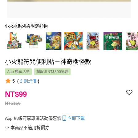
小火龍系列與周邊好物
小火龍符咒便利貼－神奇樹怪款
App 獨享活動
超取滿NT$800免運
5
(
2
則評價
)
NT$99
NT$150
App 結帳可享專屬活動優惠價
立即下載
※ 本商品不適用折價券