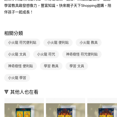
1.分期款項不併入電信帳單，「大哥付你分期」於每月結算日後寄送繳費提
每筆NT$70，滿NT$800(含以上)免運費
【「AFTEE先享後付」結帳流程】
學習教具啟發想像力，豐富知識。快來親子天下Shopping選購，陪
醒簡訊。
１．於結帳方式選擇「AFTEE先享後付」後，將跳轉至「AFTEE先享後付」
2.透過簡訊連結打開帳單後，可選擇「超商條碼／台灣大直營門市／銀行轉
付款後7-11取貨
伴孩子一起成長！
結帳頁面，進行簡訊認證並確認金額後，即可完成結帳。
帳／街口支付／iPASS MONEY」等通路繳費。
２．訂單成立數日內，您將收到繳費通知簡訊。
每筆NT$70，滿NT$800(含以上)免運費
３．收到繳費通知簡訊後14天內，點擊此簡訊中的連結，可透過四大超商／
【注意事項】
ATM／網路銀行／等多元方式進行付款，方視為交易完成。
國內宅配/郵寄 (不適用離島、海外及郵局i郵箱)
1.本服務係由「台灣大哥大股份有限公司」（以下簡稱本公司）所提供，讓
※ 請注意：結帳手續完成當下不需立刻繳費，但若您需要取消訂單，請聯絡
相關分類
用戶於交易時，得透過本服務購買商品或服務，並由商店將買賣／分期付款
每筆NT$70，滿NT$800(含以上)免運費
購買商品的店家。未經商家同意取消之訂單仍視為有效，需透過AFTEE先享
買賣價金債權讓與本公司後，依約使用本公司帳單繳交帳款。
後付繳納相關費用。
小火龍 符咒便利貼
小火龍 便利貼
小火龍 教具
2.基於同意付款使用「大哥付你分期」之契約關係目的，商店將以您的個人
離島宅配（澎湖、金門、馬祖、小琉球；不適用於郵局i郵箱）
※ 交易是否成功請以「AFTEE先享後付 」之結帳頁面顯示為準，若有關於
資料（包含姓名、電話或地址）提供予台灣大哥大進項蒐集、處理及利用，
是否繳費成功／繳費後需取消欲退款等相關疑問，請聯繫「AFTEE先享後付
每筆NT$200
由本公司與您本人進行分期帳單所需資料之確認、核對及更正。
小火龍 文具
小火龍 符咒
神奇樹怪 符咒便利貼
客戶支援中心」
https://netprotections.freshdesk.com/support/home
3.完整用戶服務條款，請詳閱以下連結：
https://oppay.tw/userRule
【注意事項】
神奇樹怪 便利貼
學習 教具
學習 文具
１．透過由恩沛科技股份有限公司提供之「AFTEE先享後付」服務完成之交
易，需依本服務之必要範圍內提供個人資料，並將交易相關給付款項請求債
小火龍 學習
權轉讓予恩沛科技股份有限公司。
２．關於個人資料處理事宜，請瀏覽以下網址：
https://aftee.tw/terms/#terms3
🔻 其他人也在看
３．未成年的使用者請事先徵得法定代理人或監護人之同意方可使用
「AFTEE先享後付」，若未經同意申辦者引起之損失，本公司不負相關責
任。
４．使用「AFTEE先享後付」時，將依據個別帳號之用戶狀況，依本公司即
時審查核予不同之上限額度；若仍有額度不足之情形，本公司將視審查結果
請求用戶進行身份認證。