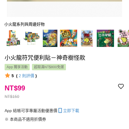
小火龍系列與周邊好物
小火龍符咒便利貼－神奇樹怪款
App 獨享活動
超取滿NT$800免運
5
(
2
則評價
)
NT$99
NT$150
App 結帳可享專屬活動優惠價
立即下載
※ 本商品不適用折價券