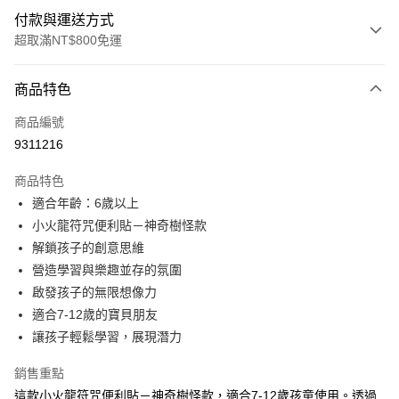
付款與運送方式
超取滿NT$800免運
付款方式
商品特色
信用卡一次付款
商品編號
LINE Pay
9311216
Apple Pay
商品特色
大哥付你分期
適合年齡：6歲以上
相關說明
小火龍符咒便利貼－神奇樹怪款
【大哥付你分期使用說明】
解鎖孩子的創意思維
AFTEE先享後付
1.本服務由台灣大哥大提供，台灣大哥大用戶可立即使用無須另外申請。
營造學習與樂趣並存的氛圍
2.付款方式選擇「大哥付你分期」，訂單成立後會自動跳轉到大哥付的交易
相關說明
流程，驗證手機門號後，選擇欲分期的期數、繳款截止日，確認付款後即完
啟發孩子的無限想像力
【關於「AFTEE先享後付」】
成交易。
ATM付款
AFTEE先享後付是「在收到商品之後才付款」的支付方式。 讓您購物簡單
適合7-12歲的寶貝朋友
3.實際核准額度、可分期數及費用金額請依後續交易確認頁面所載為準。
便利好安心！
讓孩子輕鬆學習，展現潛力
4.訂單成立30分鐘內，如未前往確認交易或遇審核未通過，訂單將自動取
１．簡單：不需註冊會員、不需綁卡、不需儲值。
運送方式
消。如遇「轉專審核」未通過狀況，表示未達大哥付你分期系統評分，恕無
２．便利：只要手機號碼，簡訊認證，即可結帳。
法說明評估內容。
銷售重點
３．安心：先確認商品／服務後，再付款。
付款後全家取貨
【繳款方式說明】
這款小火龍符咒便利貼－神奇樹怪款，適合7-12歲孩童使用。透過