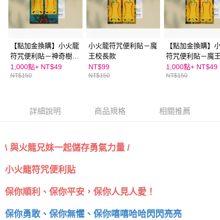
５．嚴禁一人註冊多個帳號或使用他人資訊註冊。若發現惡意使用之情形，
恩沛科技股份有限公司將有權停止該用戶之使用額度並採取法律行動。
【點加金換購】小火龍
小火龍符咒便利貼－魔
【點加金換購】
符咒便利貼－神奇樹怪
王校長款
符咒便利貼－魔
款
款
1,000點+
NT$49
NT$99
1,000點+
NT$49
NT$150
NT$150
NT$150
詳細說明
商品規格
相關推薦
\ 與火龍兄妹一起儲存勇氣力量 /
小火龍符咒便利貼
保你順利、保你平安，保你人見人愛！
保你勇敢、保你無懼、保你嘻嘻哈哈閃閃亮亮