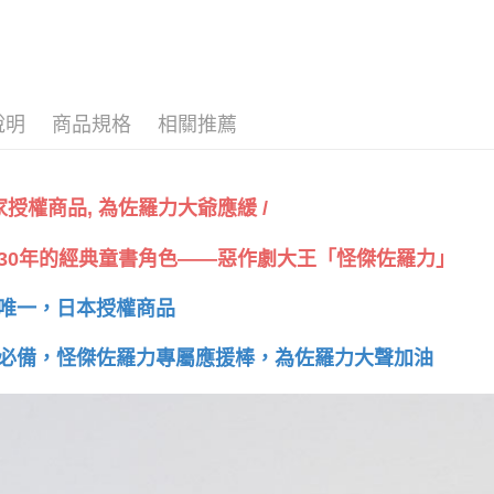
「AFTE
任。
４．使用「
即時審查
結果請求
５．嚴禁
說明
商品規格
相關推薦
形，恩沛
動。
獨家授權商品, 為佐羅力大爺應緩 /
30年的經典童書角色——惡作劇大王「怪傑佐羅力」
唯一，日本授權商品
必備，怪傑佐羅力專屬應援棒，為佐羅力大聲加油