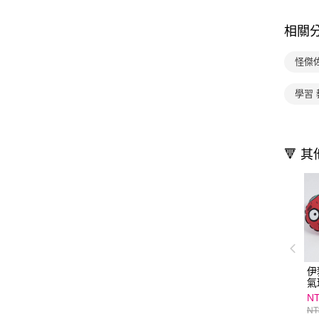
相關
怪傑
學習 
🔻 
伊
氣
N
NT