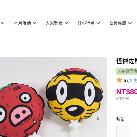
本月活動
大家都看
訂小行星
會員專屬
怪傑佐
App 獨享
5 (
2
NT$8
NT$99
數量