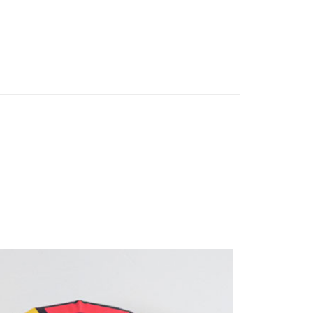
E先享後付」，若未經同意申辦者引起之損失，本公司不負相關責
AFTEE先享後付」時，將依據個別帳號之用戶狀況，依本公司
核予不同之上限額度；若仍有額度不足之情形，本公司將視審查
用戶進行身份認證。
一人註冊多個帳號或使用他人資訊註冊。若發現惡意使用之情
科技股份有限公司將有權停止該用戶之使用額度並採取法律行