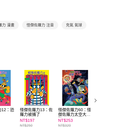
准額度、可分期數及費用金額請依後續交易確認頁面所載為準。
心！
立30分鐘內，如未前往確認交易或遇審核未通過，訂單將自動取
：不需註冊會員、不需綁卡、不需儲值。
「轉專審核」未通過狀況，表示未達大哥付你分期系統評分，恕
：只要手機號碼，簡訊認證，即可結帳。
評估內容。
：先確認商品／服務後，再付款。
式說明】
羅力 漫畫
怪傑佐羅力 注音
充氣 氣球
取貨｜8/8-8/14運費優惠，結帳滿499即享免運。
項不併入電信帳單，「大哥付你分期」於每月結算日後寄送繳費提
EE先享後付」結帳流程】
0，滿NT$499(含以上)免運費
方式選擇「AFTEE先享後付」後，將跳轉至「AFTEE先享後
訊連結打開帳單後，可選擇「超商條碼／台灣大直營門市／銀行轉
頁面，進行簡訊認證並確認金額後，即可完成結帳。
付／iPASS MONEY」等通路繳費。
1取貨
成立數日內，您將收到繳費通知簡訊。
費通知簡訊後14天內，點擊此簡訊中的連結，可透過四大超商
0，滿NT$800(含以上)免運費
項】
網路銀行／等多元方式進行付款，方視為交易完成。
係由「台灣大哥大股份有限公司」（以下簡稱本公司）所提供，讓
：結帳手續完成當下不需立刻繳費，但若您需要取消訂單，請聯
郵寄 (不適用離島、海外及郵局i郵箱)
易時，得透過本服務購買商品或服務，並由商店將買賣／分期付
的店家。未經商家同意取消之訂單仍視為有效，需透過AFTEE
金債權讓與本公司後，依約使用本公司帳單繳交帳款。
繳納相關費用。
0，滿NT$800(含以上)免運費
意付款使用「大哥付你分期」之契約關係目的，商店將以您的個人
否成功請以「AFTEE先享後付 」之結帳頁面顯示為準，若有關於
含姓名、電話或地址）提供予台灣大哥大進項蒐集、處理及利
功／繳費後需取消欲退款等相關疑問，請聯繫「AFTEE先享後
（澎湖、金門、馬祖、小琉球；不適用於郵局i郵箱）
公司與您本人進行分期帳單所需資料之確認、核對及更正。
援中心」
https://netprotections.freshdesk.com/support/home
00
戶服務條款，請詳閱以下連結：
https://oppay.tw/userRule
項】
恩沛科技股份有限公司提供之「AFTEE先享後付」服務完成之
依本服務之必要範圍內提供個人資料，並將交易相關給付款項請
12：恐
怪傑佐羅力13：佐
怪傑佐羅力60：怪
怪傑佐羅力51：
讓予恩沛科技股份有限公司。
羅力被捕了
傑佐羅力太空大作
羅力變成燈神了！
個人資料處理事宜，請瀏覽以下網址：
戰
NT$197
NT$253
NT$237
ee.tw/terms/#terms3
NT$250
NT$320
NT$300
年的使用者請事先徵得法定代理人或監護人之同意方可使用