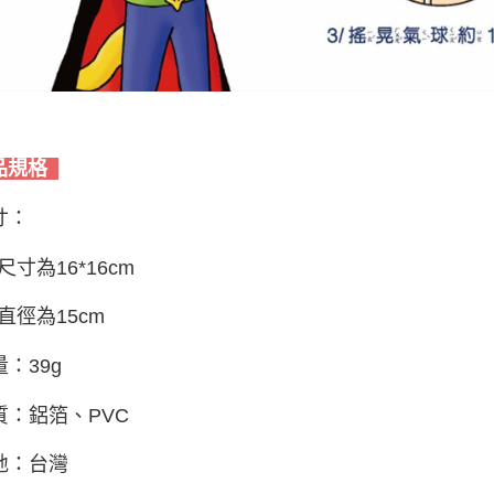
品規格
寸：
尺寸為16*16cm
直徑為15cm
量：39g
質：鋁箔、PVC
地：台灣