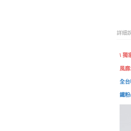
詳細
\ 
風靡
全台
鐵粉