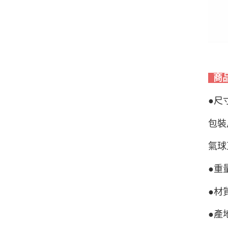
商
●尺
包裝
氣球
●重
●材
●產