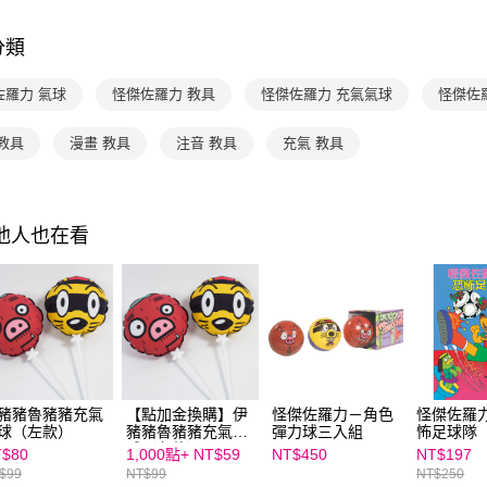
3.實際核
便利好安
4.訂單成
１．簡單
分類
消。如遇
２．便利
運送方式
無法說明
３．安心
【繳款方
佐羅力 氣球
怪傑佐羅力 教具
怪傑佐羅力 充氣氣球
怪傑佐
付款後全家
1.分期款
【「AFT
醒簡訊。
每筆NT$7
１．於結帳
教具
漫畫 教具
注音 教具
充氣 教具
2.透過簡
付」結帳
帳／街口支
付款後7-1
２．訂單
３．收到繳
每筆NT$7
【注意事
／ATM／
1.本服務
※ 請注意
其他人也在看
國內宅配/
用戶於交
絡購買商品
款買賣價
先享後付
每筆NT$7
2.基於同
※ 交易是
資料（包
是否繳費成
離島宅配
用，由本
付客戶支
每筆NT$2
3.完整用
【注意事
１．透過由
交易，需
豬豬魯豬豬充氣
【點加金換購】伊
怪傑佐羅力－角色
怪傑佐羅力
求債權轉
球（左款）
豬豬魯豬豬充氣氣
彈力球三入組
怖足球隊
２．關於
球（左款）
T$80
1,000點+
NT$59
NT$450
NT$197
https://aft
$99
NT$99
NT$250
３．未成