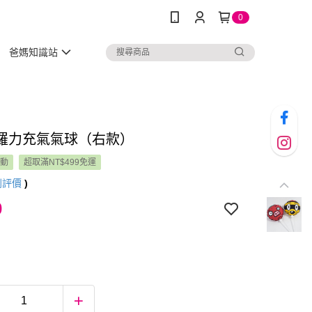
0
爸媽知識站
羅力充氣氣球（右款）
活動
超取滿NT$499免運
則評價
)
0