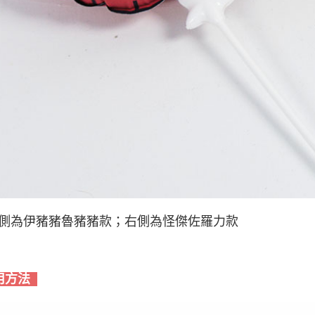
側為伊豬豬魯豬豬款；右側為怪傑佐羅力款
用方法