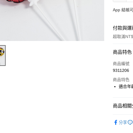
App 結
付款與運
超取滿NT$
付款方式
商品特色
信用卡一
商品編號
9311206
LINE Pay
商品特色
Apple Pay
適合年齡
大哥付你
相關說明
商品相關分
【大哥付
AFTEE先
1.本服務
分齡推薦
2.付款方
相關說明
分享
流程，驗
【關於「A
經典系列
ATM付款
完成交易
AFTEE