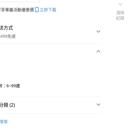
帳可享專屬活動優惠價
立即下載
清除
紀錄
送方式
499免運
次付款
：6~99歲
分期
類 (2)
你分期使用說明】
享後付
由台灣大哥大提供，台灣大哥大用戶可立即使用無須另外申請。
7-12歲
學習教具/用品
式選擇「大哥付你分期」，訂單成立後會自動跳轉到大哥付的交易
客服
證手機門號後，選擇欲分期的期數、繳款截止日，確認付款後即
FTEE先享後付」】
低中年級｜怪傑佐羅力 (注音、漫畫)
。
先享後付是「在收到商品之後才付款」的支付方式。 讓您購物簡單