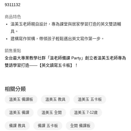
LINE Pay
9311132
Apple Pay
商品特色
大哥付你分期
溫美玉老師親自設計，專為課堂與居家學習打造的英文雙語輔
相關說明
具。
【大哥付你分期使用說明】
建構寫作架構，帶領孩子輕鬆邁出英文寫作第一步。
AFTEE先享後付
1.本服務由台灣大哥大提供，台灣大哥大用戶可立即使用無須另外申請。
2.付款方式選擇「大哥付你分期」，訂單成立後會自動跳轉到大哥付的交易
相關說明
銷售重點
流程，驗證手機門號後，選擇欲分期的期數、繳款截止日，確認付款後即完
【關於「AFTEE先享後付」】
成交易。
全台最大專業教學社群「溫老師備課 Party」創立者溫美玉老師專為
ATM付款
AFTEE先享後付是「在收到商品之後才付款」的支付方式。 讓您購物簡單
3.實際核准額度、可分期數及費用金額請依後續交易確認頁面所載為準。
雙語學習打造——【英文讀寫五卡板】！
便利好安心！
4.訂單成立30分鐘內，如未前往確認交易或遇審核未通過，訂單將自動取
１．簡單：不需註冊會員、不需綁卡、不需儲值。
運送方式
消。如遇「轉專審核」未通過狀況，表示未達大哥付你分期系統評分，恕無
２．便利：只要手機號碼，簡訊認證，即可結帳。
法說明評估內容。
３．安心：先確認商品／服務後，再付款。
國內宅配/郵寄 (不適用離島、海外及郵局i郵箱)
【繳款方式說明】
相關分類
1.分期款項不併入電信帳單，「大哥付你分期」於每月結算日後寄送繳費提
每筆NT$70，滿NT$800(含以上)免運費
【「AFTEE先享後付」結帳流程】
醒簡訊。
１．於結帳方式選擇「AFTEE先享後付」後，將跳轉至「AFTEE先享後付」
溫美玉 備課板
溫美玉 教具
溫美玉 五卡板
2.透過簡訊連結打開帳單後，可選擇「超商條碼／台灣大直營門市／銀行轉
離島宅配（澎湖、金門、馬祖、小琉球；不適用於郵局i郵箱）
結帳頁面，進行簡訊認證並確認金額後，即可完成結帳。
帳／街口支付／iPASS MONEY」等通路繳費。
２．訂單成立數日內，您將收到繳費通知簡訊。
每筆NT$200
３．收到繳費通知簡訊後14天內，點擊此簡訊中的連結，可透過四大超商／
溫美玉 備課
溫美玉 全開
溫美玉 7-12歲
【注意事項】
ATM／網路銀行／等多元方式進行付款，方視為交易完成。
海外包裹航空運送
查看運費
1.本服務係由「台灣大哥大股份有限公司」（以下簡稱本公司）所提供，讓
※ 請注意：結帳手續完成當下不需立刻繳費，但若您需要取消訂單，請聯絡
備課 教具
備課 五卡板
全開 備課板
用戶於交易時，得透過本服務購買商品或服務，並由商店將買賣／分期付款
購買商品的店家。未經商家同意取消之訂單仍視為有效，需透過AFTEE先享