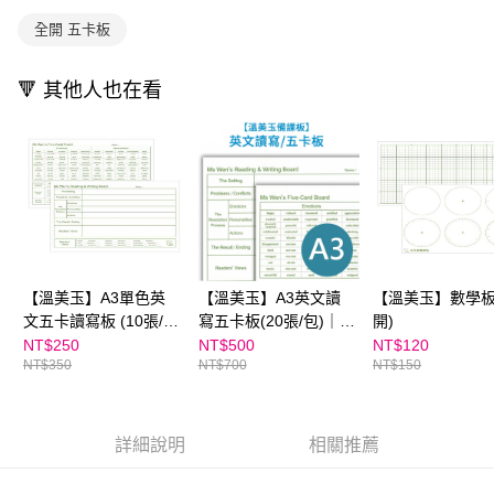
買賣價金債權讓與本公司後，依約使用本公司帳單繳交帳款。
後付繳納相關費用。
2.基於同意付款使用「大哥付你分期」之契約關係目的，商店將以您的個人
※ 交易是否成功請以「AFTEE先享後付 」之結帳頁面顯示為準，若有關於
全開 五卡板
資料（包含姓名、電話或地址）提供予台灣大哥大進項蒐集、處理及利用，
是否繳費成功／繳費後需取消欲退款等相關疑問，請聯繫「AFTEE先享後付
由本公司與您本人進行分期帳單所需資料之確認、核對及更正。
客戶支援中心」
https://netprotections.freshdesk.com/support/home
3.完整用戶服務條款，請詳閱以下連結：
https://oppay.tw/userRule
🔻 其他人也在看
【注意事項】
１．透過由恩沛科技股份有限公司提供之「AFTEE先享後付」服務完成之交
易，需依本服務之必要範圍內提供個人資料，並將交易相關給付款項請求債
權轉讓予恩沛科技股份有限公司。
２．關於個人資料處理事宜，請瀏覽以下網址：
https://aftee.tw/terms/#terms3
３．未成年的使用者請事先徵得法定代理人或監護人之同意方可使用
「AFTEE先享後付」，若未經同意申辦者引起之損失，本公司不負相關責
任。
４．使用「AFTEE先享後付」時，將依據個別帳號之用戶狀況，依本公司即
【溫美玉】A3單色英
【溫美玉】A3英文讀
【溫美玉】數學板
時審查核予不同之上限額度；若仍有額度不足之情形，本公司將視審查結果
文五卡讀寫板 (10張/
寫五卡板(20張/包)｜學
開)
請求用戶進行身份認證。
包)
英文不死背↘
NT$250
NT$500
NT$120
５．嚴禁一人註冊多個帳號或使用他人資訊註冊。若發現惡意使用之情形，
NT$350
NT$700
NT$150
恩沛科技股份有限公司將有權停止該用戶之使用額度並採取法律行動。
詳細說明
相關推薦