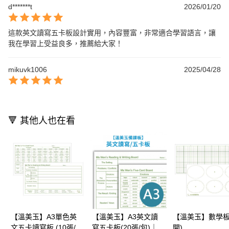
d*******t
2026/01/20
這款英文讀寫五卡板設計實用，內容豐富，非常適合學習語言，讓
我在學習上受益良多，推薦給大家！
mikuvk1006
2025/04/28
🔻 其他人也在看
【溫美玉】A3單色英
【溫美玉】A3英文讀
【溫美玉】數學板
文五卡讀寫板 (10張/
寫五卡板(20張/包)｜學
開)