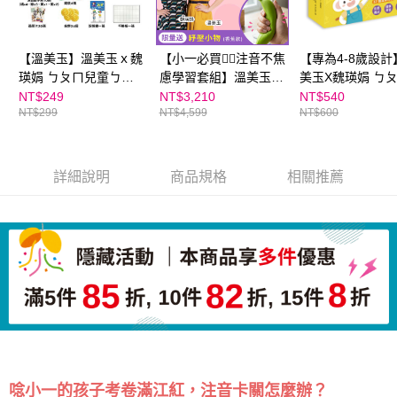
５．嚴禁一人註冊多個帳號或使用他人資訊註冊。若發現惡意使用之情形，
恩沛科技股份有限公司將有權停止該用戶之使用額度並採取法律行動。
【溫美玉】溫美玉ｘ魏
【小一必買❤️‍🔥注音不焦
【專為4-8歲設計
瑛娟 ㄅㄆㄇ兒童ㄅㄆ
慮學習套組】溫美玉×
美玉X魏瑛娟 ㄅ
ㄇ注音骰寶｜輕鬆帶孩
魏瑛娟 注音趴／拼音
童注音拼音卡
NT$249
NT$3,210
NT$540
NT$299
NT$4,599
NT$600
子熟悉注音拼讀的新桌
趴線上課(2選1)＋注音
遊
寶盒＋注音骰寶＋限量
加贈紓壓小物｜親子天
下線上學校
詳細說明
商品規格
相關推薦
唸小一的孩子考卷滿江紅，注音卡關怎麼辦？