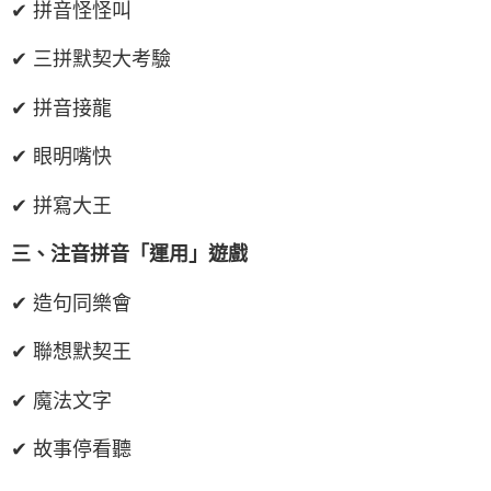
✔ 拼音怪怪叫
✔ 三拼默契大考驗
✔ 拼音接龍
✔ 眼明嘴快
✔ 拼寫大王
三、注音拼音「運用」遊戲
✔ 造句同樂會
✔ 聯想默契王
✔ 魔法文字
✔ 故事停看聽