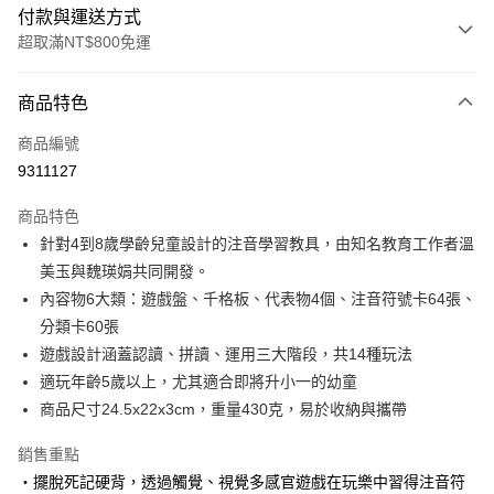
付款與運送方式
超取滿NT$800免運
付款方式
商品特色
信用卡一次付款
商品編號
LINE Pay
9311127
Apple Pay
商品特色
大哥付你分期
針對4到8歲學齡兒童設計的注音學習教具，由知名教育工作者溫
相關說明
美玉與魏瑛娟共同開發。
【大哥付你分期使用說明】
內容物6大類：遊戲盤、千格板、代表物4個、注音符號卡64張、
AFTEE先享後付
1.本服務由台灣大哥大提供，台灣大哥大用戶可立即使用無須另外申請。
分類卡60張
2.付款方式選擇「大哥付你分期」，訂單成立後會自動跳轉到大哥付的交易
相關說明
流程，驗證手機門號後，選擇欲分期的期數、繳款截止日，確認付款後即完
遊戲設計涵蓋認讀、拼讀、運用三大階段，共14種玩法
【關於「AFTEE先享後付」】
成交易。
ATM付款
AFTEE先享後付是「在收到商品之後才付款」的支付方式。 讓您購物簡單
適玩年齡5歲以上，尤其適合即將升小一的幼童
3.實際核准額度、可分期數及費用金額請依後續交易確認頁面所載為準。
便利好安心！
商品尺寸24.5x22x3cm，重量430克，易於收納與攜帶
4.訂單成立30分鐘內，如未前往確認交易或遇審核未通過，訂單將自動取
１．簡單：不需註冊會員、不需綁卡、不需儲值。
運送方式
消。如遇「轉專審核」未通過狀況，表示未達大哥付你分期系統評分，恕無
２．便利：只要手機號碼，簡訊認證，即可結帳。
法說明評估內容。
銷售重點
３．安心：先確認商品／服務後，再付款。
付款後全家取貨
【繳款方式說明】
・擺脫死記硬背，透過觸覺、視覺多感官遊戲在玩樂中習得注音符
1.分期款項不併入電信帳單，「大哥付你分期」於每月結算日後寄送繳費提