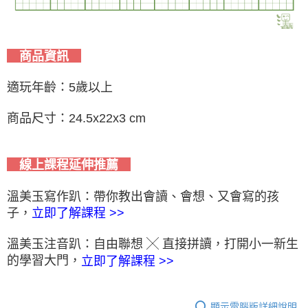
商品資訊
適玩年齡：5歲以上
商品尺寸：24.5x22x3 cm
線上課程延伸推薦
溫美玉寫作趴：帶你教出會讀、會想、又會寫的孩
子，
立即了解課程 >>
溫美玉注音趴：自由聯想 ╳ 直接拼讀，打開小一新生
的學習大門，
立即了解課程 >>
顯示電腦版詳細說明