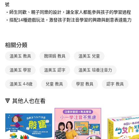
每筆NT$70，滿NT$800(含以上)免運費
【「AFTEE先享後付」結帳流程】
號
醒簡訊。
１．於結帳方式選擇「AFTEE先享後付」後，將跳轉至「AFTEE先享後付」
2.透過簡訊連結打開帳單後，可選擇「超商條碼／台灣大直營門市／銀行轉
付款後7-11取貨
・師生同歡、親子同樂的設計，讓全家人都能參與孩子的學習過程
結帳頁面，進行簡訊認證並確認金額後，即可完成結帳。
帳／街口支付／iPASS MONEY」等通路繳費。
２．訂單成立數日內，您將收到繳費通知簡訊。
・搭配14種遊戲玩法，激發孩子對注音學習的興趣與創意表達能力
每筆NT$70，滿NT$800(含以上)免運費
３．收到繳費通知簡訊後14天內，點擊此簡訊中的連結，可透過四大超商／
【注意事項】
ATM／網路銀行／等多元方式進行付款，方視為交易完成。
國內宅配/郵寄 (不適用離島、海外及郵局i郵箱)
1.本服務係由「台灣大哥大股份有限公司」（以下簡稱本公司）所提供，讓
※ 請注意：結帳手續完成當下不需立刻繳費，但若您需要取消訂單，請聯絡
用戶於交易時，得透過本服務購買商品或服務，並由商店將買賣／分期付款
每筆NT$70，滿NT$800(含以上)免運費
購買商品的店家。未經商家同意取消之訂單仍視為有效，需透過AFTEE先享
買賣價金債權讓與本公司後，依約使用本公司帳單繳交帳款。
相關分類
後付繳納相關費用。
2.基於同意付款使用「大哥付你分期」之契約關係目的，商店將以您的個人
離島宅配（澎湖、金門、馬祖、小琉球；不適用於郵局i郵箱）
※ 交易是否成功請以「AFTEE先享後付 」之結帳頁面顯示為準，若有關於
資料（包含姓名、電話或地址）提供予台灣大哥大進項蒐集、處理及利用，
溫美玉 教具
魏瑛娟 教具
溫美玉 兒童
是否繳費成功／繳費後需取消欲退款等相關疑問，請聯繫「AFTEE先享後付
每筆NT$200
由本公司與您本人進行分期帳單所需資料之確認、核對及更正。
客戶支援中心」
https://netprotections.freshdesk.com/support/home
3.完整用戶服務條款，請詳閱以下連結：
https://oppay.tw/userRule
溫美玉 學習
溫美玉 認字
溫美玉 培養注音力
海外包裹航空運送
查看運費
【注意事項】
１．透過由恩沛科技股份有限公司提供之「AFTEE先享後付」服務完成之交
溫美玉 4-8歲
兒童 教具
學習 教具
認字 教具
易，需依本服務之必要範圍內提供個人資料，並將交易相關給付款項請求債
權轉讓予恩沛科技股份有限公司。
２．關於個人資料處理事宜，請瀏覽以下網址：
🔻 其他人也在看
https://aftee.tw/terms/#terms3
３．未成年的使用者請事先徵得法定代理人或監護人之同意方可使用
「AFTEE先享後付」，若未經同意申辦者引起之損失，本公司不負相關責
任。
４．使用「AFTEE先享後付」時，將依據個別帳號之用戶狀況，依本公司即
時審查核予不同之上限額度；若仍有額度不足之情形，本公司將視審查結果
請求用戶進行身份認證。