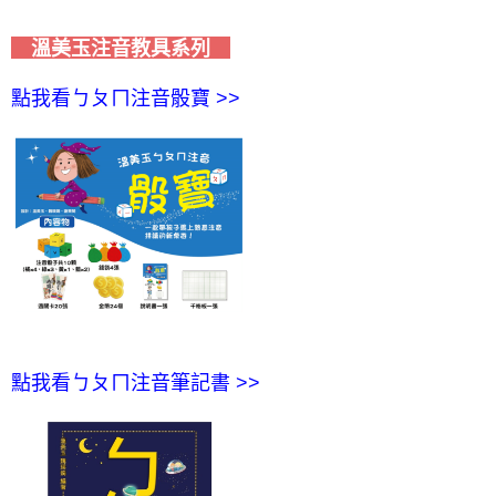
溫美玉注音教具系列
點我看ㄅㄆㄇ注音骰寶 >>
點我看ㄅㄆㄇ注音筆記書 >>