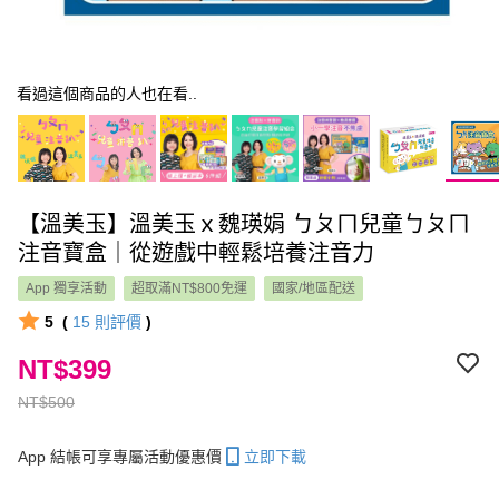
看過這個商品的人也在看..
【溫美玉】溫美玉ｘ魏瑛娟 ㄅㄆㄇ兒童ㄅㄆㄇ
注音寶盒｜從遊戲中輕鬆培養注音力
App 獨享活動
超取滿NT$800免運
國家/地區配送
5
(
15
則評價
)
NT$399
NT$500
App 結帳可享專屬活動優惠價
立即下載