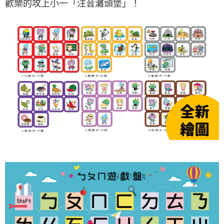
歡樂的攻上小一「注音灘頭堡」！