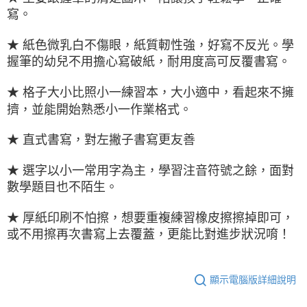
寫。
★ 紙色微乳白不傷眼，紙質軔性強，好寫不反光。學
握筆的幼兒不用擔心寫破紙，耐用度高可反覆書寫。
★ 格子大小比照小一練習本，大小適中，看起來不擁
擠，並能開始熟悉小一作業格式。
★ 直式書寫，對左撇子書寫更友善
★ 選字以小一常用字為主，學習注音符號之餘，面對
數學題目也不陌生。
★ 厚紙印刷不怕擦，想要重複練習橡皮擦擦掉即可，
或不用擦再次書寫上去覆蓋，更能比對進步狀況唷！
顯示電腦版詳細說明