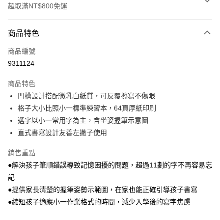
超取滿NT$800免運
付款方式
商品特色
信用卡一次付款
商品編號
LINE Pay
9311124
Apple Pay
商品特色
大哥付你分期
凹槽設計搭配微乳白紙質，可反覆擦寫不傷眼
相關說明
格子大小比照小一標準練習本，64頁厚紙印刷
【大哥付你分期使用說明】
選字以小一常用字為主，含坐姿握筆示意圖
AFTEE先享後付
1.本服務由台灣大哥大提供，台灣大哥大用戶可立即使用無須另外申請。
直式書寫設計友善左撇子使用
2.付款方式選擇「大哥付你分期」，訂單成立後會自動跳轉到大哥付的交易
相關說明
流程，驗證手機門號後，選擇欲分期的期數、繳款截止日，確認付款後即完
【關於「AFTEE先享後付」】
成交易。
銷售重點
ATM付款
AFTEE先享後付是「在收到商品之後才付款」的支付方式。 讓您購物簡單
3.實際核准額度、可分期數及費用金額請依後續交易確認頁面所載為準。
●解決孩子筆順錯誤導致記憶困擾的問題，超過11劃的字不再容易忘
便利好安心！
4.訂單成立30分鐘內，如未前往確認交易或遇審核未通過，訂單將自動取
１．簡單：不需註冊會員、不需綁卡、不需儲值。
記
運送方式
消。如遇「轉專審核」未通過狀況，表示未達大哥付你分期系統評分，恕無
２．便利：只要手機號碼，簡訊認證，即可結帳。
法說明評估內容。
●提供家長清楚的握筆姿勢示範圖，在家也能正確引導孩子書寫
３．安心：先確認商品／服務後，再付款。
付款後全家取貨
【繳款方式說明】
●縮短孩子適應小一作業格式的時間，減少入學後的寫字焦慮
1.分期款項不併入電信帳單，「大哥付你分期」於每月結算日後寄送繳費提
每筆NT$70，滿NT$800(含以上)免運費
【「AFTEE先享後付」結帳流程】
醒簡訊。
１．於結帳方式選擇「AFTEE先享後付」後，將跳轉至「AFTEE先享後付」