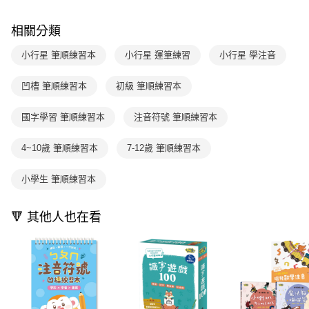
2.透過簡訊連結打開帳單後，可選擇「超商條碼／台灣大直營門市／銀行轉
付款後7-11取貨
結帳頁面，進行簡訊認證並確認金額後，即可完成結帳。
帳／街口支付／iPASS MONEY」等通路繳費。
２．訂單成立數日內，您將收到繳費通知簡訊。
每筆NT$70，滿NT$800(含以上)免運費
相關分類
３．收到繳費通知簡訊後14天內，點擊此簡訊中的連結，可透過四大超商／
【注意事項】
ATM／網路銀行／等多元方式進行付款，方視為交易完成。
國內宅配/郵寄 (不適用離島、海外及郵局i郵箱)
1.本服務係由「台灣大哥大股份有限公司」（以下簡稱本公司）所提供，讓
小行星 筆順練習本
小行星 運筆練習
小行星 學注音
※ 請注意：結帳手續完成當下不需立刻繳費，但若您需要取消訂單，請聯絡
用戶於交易時，得透過本服務購買商品或服務，並由商店將買賣／分期付款
每筆NT$70，滿NT$800(含以上)免運費
購買商品的店家。未經商家同意取消之訂單仍視為有效，需透過AFTEE先享
買賣價金債權讓與本公司後，依約使用本公司帳單繳交帳款。
後付繳納相關費用。
凹槽 筆順練習本
初級 筆順練習本
2.基於同意付款使用「大哥付你分期」之契約關係目的，商店將以您的個人
離島宅配（澎湖、金門、馬祖、小琉球；不適用於郵局i郵箱）
※ 交易是否成功請以「AFTEE先享後付 」之結帳頁面顯示為準，若有關於
資料（包含姓名、電話或地址）提供予台灣大哥大進項蒐集、處理及利用，
是否繳費成功／繳費後需取消欲退款等相關疑問，請聯繫「AFTEE先享後付
每筆NT$200
由本公司與您本人進行分期帳單所需資料之確認、核對及更正。
國字學習 筆順練習本
注音符號 筆順練習本
客戶支援中心」
https://netprotections.freshdesk.com/support/home
3.完整用戶服務條款，請詳閱以下連結：
https://oppay.tw/userRule
【注意事項】
4~10歲 筆順練習本
7-12歲 筆順練習本
１．透過由恩沛科技股份有限公司提供之「AFTEE先享後付」服務完成之交
易，需依本服務之必要範圍內提供個人資料，並將交易相關給付款項請求債
小學生 筆順練習本
權轉讓予恩沛科技股份有限公司。
２．關於個人資料處理事宜，請瀏覽以下網址：
https://aftee.tw/terms/#terms3
🔻 其他人也在看
３．未成年的使用者請事先徵得法定代理人或監護人之同意方可使用
「AFTEE先享後付」，若未經同意申辦者引起之損失，本公司不負相關責
任。
４．使用「AFTEE先享後付」時，將依據個別帳號之用戶狀況，依本公司即
時審查核予不同之上限額度；若仍有額度不足之情形，本公司將視審查結果
請求用戶進行身份認證。
５．嚴禁一人註冊多個帳號或使用他人資訊註冊。若發現惡意使用之情形，
恩沛科技股份有限公司將有權停止該用戶之使用額度並採取法律行動。