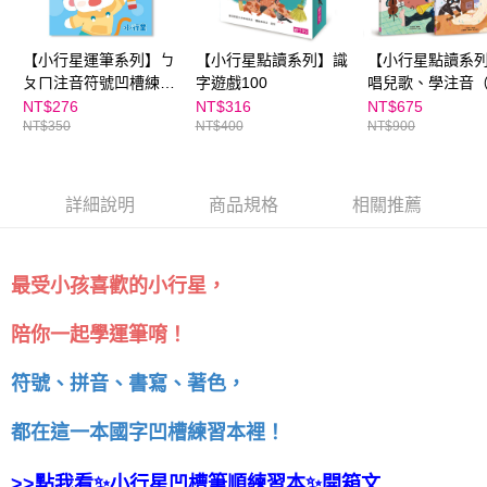
【小行星運筆系列】ㄅ
【小行星點讀系列】識
【小行星點讀系
ㄆㄇ注音符號凹槽練習
字遊戲100
唱兒歌、學注音
本
冊）
NT$276
NT$316
NT$675
NT$350
NT$400
NT$900
詳細說明
商品規格
相關推薦
最受小孩喜歡的小行星，
陪你一起學運筆唷！
符號、拼音、書寫、著色，
都在這一本國字凹槽練習本裡！
>>點我看✨小行星凹槽筆順練習本✨開箱文