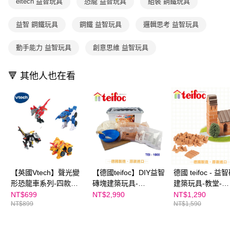
eitech 益智玩具
恐龍 益智玩具
組裝 鋼鐵玩具
購買商品的店家。未經商家同意取消之訂單仍視為有效，需透過AFTEE先享
買賣價金債權讓與本公司後，依約使用本公司帳單繳交帳款。
後付繳納相關費用。
2.基於同意付款使用「大哥付你分期」之契約關係目的，商店將以您的個人
※ 交易是否成功請以「AFTEE先享後付 」之結帳頁面顯示為準，若有關於
益智 鋼鐵玩具
鋼鐵 益智玩具
邏輯思考 益智玩具
資料（包含姓名、電話或地址）提供予台灣大哥大進項蒐集、處理及利用，
是否繳費成功／繳費後需取消欲退款等相關疑問，請聯繫「AFTEE先享後付
由本公司與您本人進行分期帳單所需資料之確認、核對及更正。
客戶支援中心」
https://netprotections.freshdesk.com/support/home
3.完整用戶服務條款，請詳閱以下連結：
https://oppay.tw/userRule
動手能力 益智玩具
創意思維 益智玩具
【注意事項】
１．透過由恩沛科技股份有限公司提供之「AFTEE先享後付」服務完成之交
🔻 其他人也在看
易，需依本服務之必要範圍內提供個人資料，並將交易相關給付款項請求債
權轉讓予恩沛科技股份有限公司。
２．關於個人資料處理事宜，請瀏覽以下網址：
https://aftee.tw/terms/#terms3
３．未成年的使用者請事先徵得法定代理人或監護人之同意方可使用
「AFTEE先享後付」，若未經同意申辦者引起之損失，本公司不負相關責
任。
４．使用「AFTEE先享後付」時，將依據個別帳號之用戶狀況，依本公司即
時審查核予不同之上限額度；若仍有額度不足之情形，本公司將視審查結果
請求用戶進行身份認證。
５．嚴禁一人註冊多個帳號或使用他人資訊註冊。若發現惡意使用之情形，
【英國Vtech】聲光變
【德國teifoc】DIY益智
德國 teifoc - 益
恩沛科技股份有限公司將有權停止該用戶之使用額度並採取法律行動。
形恐龍車系列-四款任
磚塊建築玩具-
建築玩具-教堂-
選(翼龍–索爾、鐮刀龍
TEI1000
TEI4050
NT$699
NT$2,990
NT$1,290
NT$899
NT$1,590
–賽爾、伶盜龍–貝利斯
特、三角龍–克拉斯)