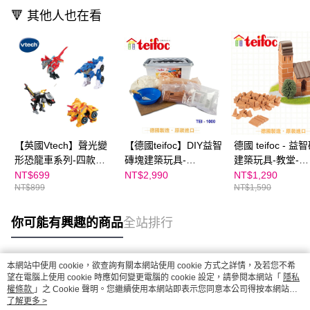
🔻 其他人也在看
【英國Vtech】聲光變
【德國teifoc】DIY益智
德國 teifoc - 益
形恐龍車系列-四款任
磚塊建築玩具-
建築玩具-教堂-
選(翼龍–索爾、鐮刀龍
TEI1000
TEI4050
NT$699
NT$2,990
NT$1,290
NT$899
NT$1,590
–賽爾、伶盜龍–貝利斯
特、三角龍–克拉斯)
你可能有興趣的商品
全站排行
本網站中使用 cookie，欲查詢有關本網站使用 cookie 方式之詳情，及若您不希
熱門標籤
望在電腦上使用 cookie 時應如何變更電腦的 cookie 設定，請參閱本網站「
隱私
權條款
」之 Cookie 聲明。您繼續使用本網站即表示您同意本公司得按本網站使
用條款之 Cookie 聲明使用 cookie。
了解更多 >