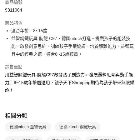
商品編號
LINE Pay
9311064
Apple Pay
商品特色
大哥付你分期
適合年齡：8~15歲
相關說明
益智鋼鐵玩具-腕龍 C97，德國eitech打造。挑戰孩子的組裝技
【大哥付你分期使用說明】
能，啟發創意思維。訓練孩子手眼協調，培養解難能力。益智玩
AFTEE先享後付
1.本服務由台灣大哥大提供，台灣大哥大用戶可立即使用無須另外申請。
具中的經典之選，適合8~15歲孩童。
2.付款方式選擇「大哥付你分期」，訂單成立後會自動跳轉到大哥付的交易
相關說明
流程，驗證手機門號後，選擇欲分期的期數、繳款截止日，確認付款後即完
【關於「AFTEE先享後付」】
成交易。
銷售重點
ATM付款
AFTEE先享後付是「在收到商品之後才付款」的支付方式。 讓您購物簡單
3.實際核准額度、可分期數及費用金額請依後續交易確認頁面所載為準。
用益智鋼鐵玩具-腕龍C97啟發孩子創造力，發展邏輯思考與動手能
便利好安心！
4.訂單成立30分鐘內，如未前往確認交易或遇審核未通過，訂單將自動取
１．簡單：不需註冊會員、不需綁卡、不需儲值。
力。8~15歲年齡層適用，親子天下Shopping期待為孩子帶來無限樂
運送方式
消。如遇「轉專審核」未通過狀況，表示未達大哥付你分期系統評分，恕無
２．便利：只要手機號碼，簡訊認證，即可結帳。
法說明評估內容。
趣！
３．安心：先確認商品／服務後，再付款。
國內宅配/郵寄 (不適用離島、海外及郵局i郵箱)
【繳款方式說明】
1.分期款項不併入電信帳單，「大哥付你分期」於每月結算日後寄送繳費提
每筆NT$70，滿NT$800(含以上)免運費
【「AFTEE先享後付」結帳流程】
醒簡訊。
１．於結帳方式選擇「AFTEE先享後付」後，將跳轉至「AFTEE先享後付」
2.透過簡訊連結打開帳單後，可選擇「超商條碼／台灣大直營門市／銀行轉
離島宅配（澎湖、金門、馬祖、小琉球；不適用於郵局i郵箱）
結帳頁面，進行簡訊認證並確認金額後，即可完成結帳。
相關分類
帳／街口支付／iPASS MONEY」等通路繳費。
２．訂單成立數日內，您將收到繳費通知簡訊。
每筆NT$200
３．收到繳費通知簡訊後14天內，點擊此簡訊中的連結，可透過四大超商／
德國eitech 益智玩具
德國eitech 鋼鐵玩具
【注意事項】
ATM／網路銀行／等多元方式進行付款，方視為交易完成。
1.本服務係由「台灣大哥大股份有限公司」（以下簡稱本公司）所提供，讓
※ 請注意：結帳手續完成當下不需立刻繳費，但若您需要取消訂單，請聯絡
用戶於交易時，得透過本服務購買商品或服務，並由商店將買賣／分期付款