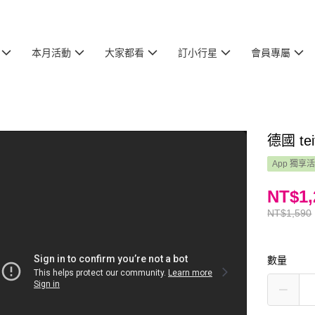
本月活動
大家都看
訂小行星
會員專屬
德國 te
App 獨享
NT$1,
NT$1,590
數量