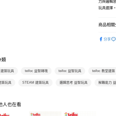
AFTEE
力與邏輯思
3.實際核
便利好安
玩具選擇
4.訂單成
１．簡單
消。如遇
２．便利
運送方式
無法說明
３．安心
【繳款方
商品相關分
國內宅配/
1.分期款
【「AFT
醒簡訊。
每筆NT$7
１．於結帳
分齡推薦
2.透過簡
付」結帳
分享
帳／街口支
離島宅配
２．訂單
玩具 / 教具
３．收到繳
每筆NT$2
【注意事
／ATM／
1.本服務
※ 請注意
分類
用戶於交
絡購買商品
款買賣價
先享後付
2.基於同
※ 交易是
oc 建築玩具
teifoc 益智磚塊
teifoc 益智玩具
teifoc 教堂建築
資料（包
是否繳費成
用，由本
付客戶支
 建築玩具
STEAM 建築玩具
邏輯思考 益智玩具
解難能力 
3.完整用
【注意事
１．透過由
交易，需
求債權轉
其他人也在看
２．關於
https://aft