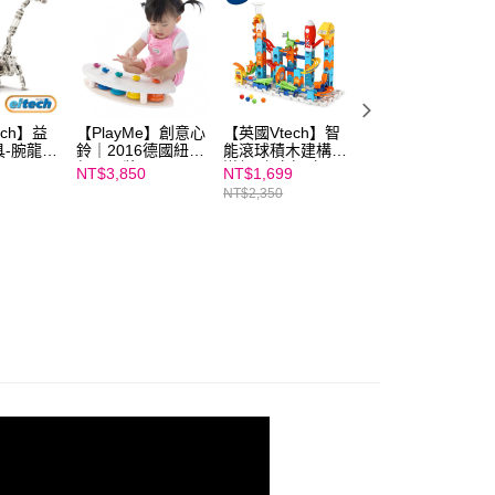
年的使用者請事先徵得法定代理人或監護人之同意方可使用
E先享後付」，若未經同意申辦者引起之損失，本公司不負相關責
AFTEE先享後付」時，將依據個別帳號之用戶狀況，依本公司
核予不同之上限額度；若仍有額度不足之情形，本公司將視審查
用戶進行身份認證。
一人註冊多個帳號或使用他人資訊註冊。若發現惡意使用之情
ech】益
【PlayMe】創意心
【英國Vtech】智
限量14組★【西
科技股份有限公司將有權停止該用戶之使用額度並採取法律行
-腕龍
鈴｜2016德國紐倫
能滾球積木建構軌
牙miniland X
堡玩具獎
道組-宇宙探險
atomo】方塊積木
NT$3,850
NT$1,699
NT$1,360
建築師遊戲
NT$2,350
NT$1,600