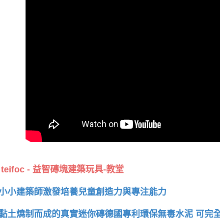
teifoc - 益智磚塊建築玩具-教堂
小小建築師激發培養兒童創造力與專注能力
黏土燒制而成的真實迷你磚德國專利環保無毒水泥 可完