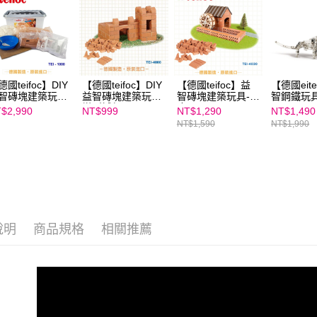
３．未成
「AFTE
任。
４．使用「
即時審查
結果請求
５．嚴禁
德國teifoc】DIY
【德國teifoc】DIY
【德國teifoc】益
【德國eit
形，恩沛
智磚塊建築玩具-
益智磚塊建築玩具-
智磚塊建築玩具-水
智鋼鐵玩具
動。
I1000
變型城堡 TEI4000
庫 - TEI4030
C97
$2,990
NT$999
NT$1,290
NT$1,490
NT$1,590
NT$1,990
說明
商品規格
相關推薦