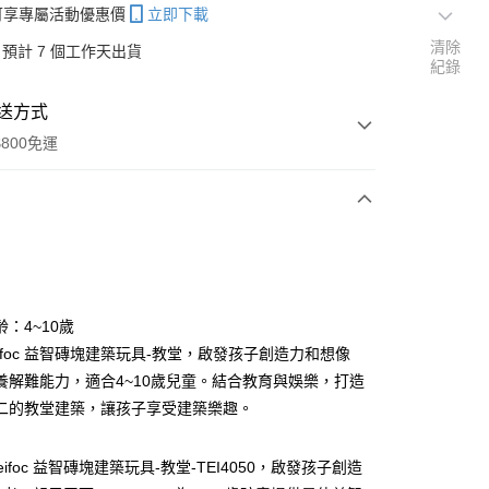
帳可享專屬活動優惠價
立即下載
清除
預計 7 個工作天出貨
紀錄
送方式
800免運
次付款
：4~10歲
eifoc 益智磚塊建築玩具-教堂，啟發孩子創造力和想像
分期
養解難能力，適合4~10歲兒童。結合教育與娛樂，打造
你分期使用說明】
二的教堂建築，讓孩子享受建築樂趣。
享後付
由台灣大哥大提供，台灣大哥大用戶可立即使用無須另外申請。
式選擇「大哥付你分期」，訂單成立後會自動跳轉到大哥付的交易
eifoc 益智磚塊建築玩具-教堂-TEI4050，啟發孩子創造
證手機門號後，選擇欲分期的期數、繳款截止日，確認付款後即
FTEE先享後付」】
。