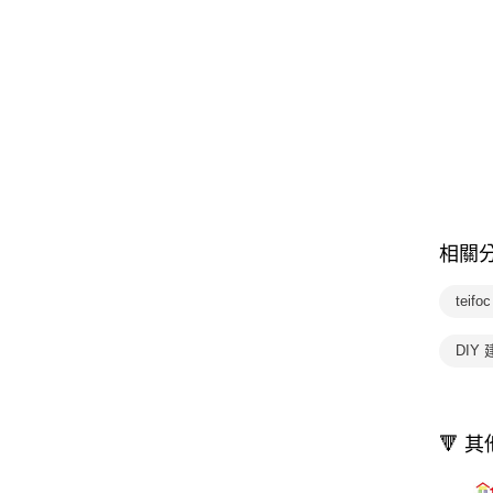
相關
teif
DIY
🔻 