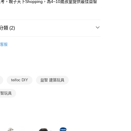
先享後付是「在收到商品之後才付款」的支付方式。 讓您購物簡單
考。親子天下Shopping，為4~10歲孩童提供最佳益智
准額度、可分期數及費用金額請依後續交易確認頁面所載為準。
心！
。
立30分鐘內，如未前往確認交易或遇審核未通過，訂單將自動取
：不需註冊會員、不需綁卡、不需儲值。
「轉專審核」未通過狀況，表示未達大哥付你分期系統評分，恕
：只要手機號碼，簡訊認證，即可結帳。
評估內容。
：先確認商品／服務後，再付款。
式說明】
類 (2)
郵寄 (不適用離島、海外及郵局i郵箱)
項不併入電信帳單，「大哥付你分期」於每月結算日後寄送繳費提
EE先享後付」結帳流程】
0，滿NT$800(含以上)免運費
方式選擇「AFTEE先享後付」後，將跳轉至「AFTEE先享後
7-12歲
益智玩具/桌遊
訊連結打開帳單後，可選擇「超商條碼／台灣大直營門市／銀行轉
頁面，進行簡訊認證並確認金額後，即可完成結帳。
客服
付／iPASS MONEY」等通路繳費。
（澎湖、金門、馬祖、小琉球；不適用於郵局i郵箱）
成立數日內，您將收到繳費通知簡訊。
 / 桌遊
玩具
黏土
費通知簡訊後14天內，點擊此簡訊中的連結，可透過四大超商
00
項】
網路銀行／等多元方式進行付款，方視為交易完成。
係由「台灣大哥大股份有限公司」（以下簡稱本公司）所提供，讓
：結帳手續完成當下不需立刻繳費，但若您需要取消訂單，請聯
易時，得透過本服務購買商品或服務，並由商店將買賣／分期付
的店家。未經商家同意取消之訂單仍視為有效，需透過AFTEE
金債權讓與本公司後，依約使用本公司帳單繳交帳款。
繳納相關費用。
意付款使用「大哥付你分期」之契約關係目的，商店將以您的個人
否成功請以「AFTEE先享後付 」之結帳頁面顯示為準，若有關於
teifoc DIY
益智 建築玩具
含姓名、電話或地址）提供予台灣大哥大進項蒐集、處理及利
功／繳費後需取消欲退款等相關疑問，請聯繫「AFTEE先享後
公司與您本人進行分期帳單所需資料之確認、核對及更正。
援中心」
https://netprotections.freshdesk.com/support/home
益智玩具
戶服務條款，請詳閱以下連結：
https://oppay.tw/userRule
項】
恩沛科技股份有限公司提供之「AFTEE先享後付」服務完成之
依本服務之必要範圍內提供個人資料，並將交易相關給付款項請
讓予恩沛科技股份有限公司。
個人資料處理事宜，請瀏覽以下網址：
ee.tw/terms/#terms3