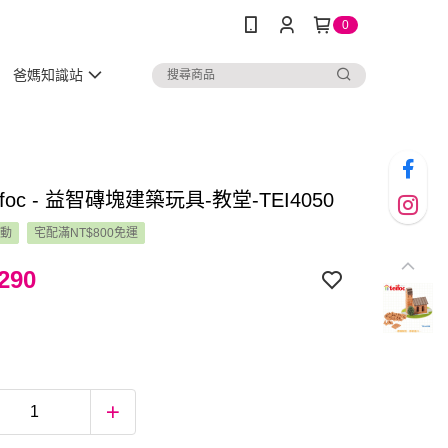
0
爸媽知識站
ifoc - 益智磚塊建築玩具-教堂-TEI4050
活動
宅配滿NT$800免運
290