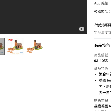
App 結
預購商品：
付款與運
宅配滿NT$
付款方式
商品特色
信用卡一
商品編號
9311055
LINE Pay
Teifoc stavebnice pre deti z pálených tehál.
商品特色
Apple Pay
適合年齡
德國 t
大哥付你
力，培
相關說明
【大哥付
獨一無
AFTEE先
1.本服務
銷售重點
2.付款方
相關說明
探索德國 t
流程，驗
【關於「A
ATM付款
完成交易