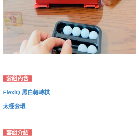
套組內含
FlexiQ 黑白轉轉棋
太極套環
套組介紹