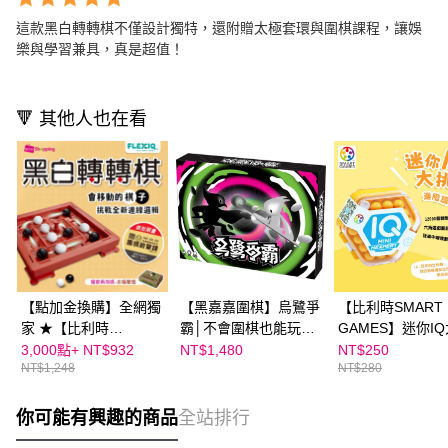
這款黑白轉轉棋不僅設計獨特，還附贈太極套環與圍棋課程，讓娛
樂與學習兼具，真是超值！
🔻 其他人也在看
【點加金換購】全網獨
【黑嘉嘉圍棋】烏鷺爭
【比利時SMART
家 ★【比利時
霸│不會圍棋也能玩！
GAMES】迷你I
FlexiQ】 黑白轉轉棋
全球首款圍棋卡牌桌遊
戰｜進階篇（顏
3,000點+
NT$932
NT$1,480
NT$250
NT$1,248
NT$280
｜加贈太極套環 x 限量
出貨）
再加碼贈黑嘉嘉圍棋教
室啟蒙課（價值$590 )
你可能有興趣的商品
全站排行