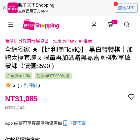
親子天下Shopping
開啟APP
立刻使用官方APP
0
台灣玩具教育發展協會｜理事長Hank ★ 推薦
全網獨家 ★【比利時FlexiQ】 黑白轉轉棋｜加
贈太極套環 x 限量再加碼贈黑嘉嘉圍棋教室啟
蒙課（價值$590 )
App 獨享活動
超取滿NT$800免運
5
(
7
則評價
)
NT$1,085
NT$1,248
App 結帳可享專屬活動優惠價
立即下載
付款與運送方式