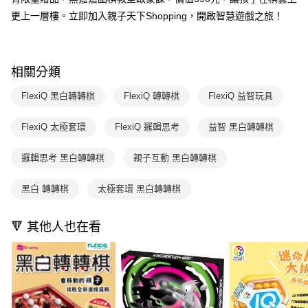
１．於結帳方式選擇「AFTEE先享後付」後，將跳轉至「AFTEE先享後付」
2.透過簡訊連結打開帳單後，可選擇「超商條碼／台灣大直營門市／銀行轉
付款後7-11取貨
更上一層樓。立即加入親子天下Shopping，開啟智慧遊戲之旅！
結帳頁面，進行簡訊認證並確認金額後，即可完成結帳。
帳／街口支付／iPASS MONEY」等通路繳費。
２．訂單成立數日內，您將收到繳費通知簡訊。
每筆NT$70，滿NT$800(含以上)免運費
３．收到繳費通知簡訊後14天內，點擊此簡訊中的連結，可透過四大超商／
【注意事項】
ATM／網路銀行／等多元方式進行付款，方視為交易完成。
國內宅配/郵寄 (不適用離島、海外及郵局i郵箱)
1.本服務係由「台灣大哥大股份有限公司」（以下簡稱本公司）所提供，讓
※ 請注意：結帳手續完成當下不需立刻繳費，但若您需要取消訂單，請聯絡
相關分類
用戶於交易時，得透過本服務購買商品或服務，並由商店將買賣／分期付款
每筆NT$70，滿NT$800(含以上)免運費
購買商品的店家。未經商家同意取消之訂單仍視為有效，需透過AFTEE先享
買賣價金債權讓與本公司後，依約使用本公司帳單繳交帳款。
後付繳納相關費用。
FlexiQ 黑白轉轉棋
FlexiQ 轉轉棋
FlexiQ 益智玩具
2.基於同意付款使用「大哥付你分期」之契約關係目的，商店將以您的個人
離島宅配（澎湖、金門、馬祖、小琉球；不適用於郵局i郵箱）
※ 交易是否成功請以「AFTEE先享後付 」之結帳頁面顯示為準，若有關於
資料（包含姓名、電話或地址）提供予台灣大哥大進項蒐集、處理及利用，
是否繳費成功／繳費後需取消欲退款等相關疑問，請聯繫「AFTEE先享後付
每筆NT$200
由本公司與您本人進行分期帳單所需資料之確認、核對及更正。
FlexiQ 太極套環
FlexiQ 邏輯思考
益智 黑白轉轉棋
客戶支援中心」
https://netprotections.freshdesk.com/support/home
3.完整用戶服務條款，請詳閱以下連結：
https://oppay.tw/userRule
【注意事項】
邏輯思考 黑白轉轉棋
親子互動 黑白轉轉棋
１．透過由恩沛科技股份有限公司提供之「AFTEE先享後付」服務完成之交
易，需依本服務之必要範圍內提供個人資料，並將交易相關給付款項請求債
黑白 轉轉棋
太極套環 黑白轉轉棋
權轉讓予恩沛科技股份有限公司。
２．關於個人資料處理事宜，請瀏覽以下網址：
https://aftee.tw/terms/#terms3
🔻 其他人也在看
３．未成年的使用者請事先徵得法定代理人或監護人之同意方可使用
「AFTEE先享後付」，若未經同意申辦者引起之損失，本公司不負相關責
任。
４．使用「AFTEE先享後付」時，將依據個別帳號之用戶狀況，依本公司即
時審查核予不同之上限額度；若仍有額度不足之情形，本公司將視審查結果
請求用戶進行身份認證。
５．嚴禁一人註冊多個帳號或使用他人資訊註冊。若發現惡意使用之情形，