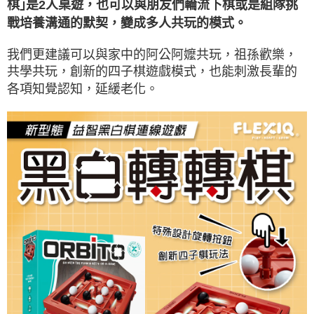
棋｣是2人桌遊，也可以與朋友們輪流下棋或是組隊挑
戰培養溝通的默契，變成多人共玩的模式。
我們更建議可以與家中的阿公阿嬤共玩，祖孫歡樂，
共學共玩，創新的四子棋遊戲模式，也能刺激長輩的
各項知覺認知，延緩老化。