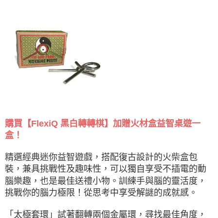
購買【FlexiQ 黑白轉轉棋】加贈火材盒益智桌遊一
盒！
精選經典迷你益智遊戲，搭配復古設計的火柴盒包
裝，兼具挑戰性及趣味性，可以獨自享受不插電的動
腦樂趣，也是最佳送禮小物。訓練手與腦的靈活度，
挑戰你的腦力極限！從思考中享受解謎的成就感。
「太極套環」試著翻轉兩個金屬環，尋找最佳角度，