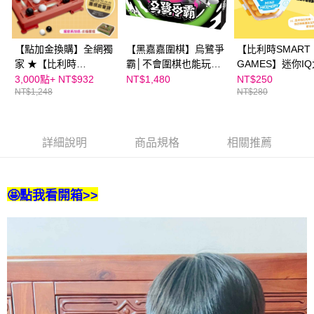
恩沛科技股份有限公司將有權停止該用戶之使用額度並採取法律行動。
【點加金換購】全網獨
【黑嘉嘉圍棋】烏鷺爭
【比利時SMART
家 ★【比利時
霸│不會圍棋也能玩！
GAMES】迷你I
FlexiQ】 黑白轉轉棋
全球首款圍棋卡牌桌遊
戰｜進階篇（顏
3,000點+
NT$932
NT$1,480
NT$250
NT$1,248
NT$280
｜加贈太極套環 x 限量
出貨）
再加碼贈黑嘉嘉圍棋教
室啟蒙課（價值$590 )
詳細說明
商品規格
相關推薦
🤩點我看開箱>>