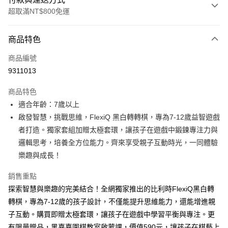
超取滿NT$800免運
付款方式
商品特色
信用卡一次付款
商品編號
LINE Pay
9311013
Apple Pay
商品特色
大哥付你分期
適合年齡：7歲以上
相關說明
啟發智慧，挑戰思維，FlexiQ 黑白轉轉棋，專為7-12歲益智遊戲
【大哥付你分期使用說明】
者打造。獨家套組加贈太極套環，讓孩子在遊戲中鍛鍊專注力與
AFTEE先享後付
1.本服務由台灣大哥大提供，台灣大哥大用戶可立即使用無須另外申請。
邏輯思考，培養全方位能力。齊來享受親子互動時光，一同體驗
2.付款方式選擇「大哥付你分期」，訂單成立後會自動跳轉到大哥付的交易
相關說明
流程，驗證手機門號後，選擇欲分期的期數、繳款截止日，確認付款後即完
樂趣與成長！
【關於「AFTEE先享後付」】
成交易。
ATM付款
AFTEE先享後付是「在收到商品之後才付款」的支付方式。 讓您購物簡單
3.實際核准額度、可分期數及費用金額請依後續交易確認頁面所載為準。
銷售重點
便利好安心！
4.訂單成立30分鐘內，如未前往確認交易或遇審核未通過，訂單將自動取
１．簡單：不需註冊會員、不需綁卡、不需儲值。
探索智慧與樂趣的完美結合！全網獨家推出的比利時FlexiQ黑白轉
運送方式
消。如遇「轉專審核」未通過狀況，表示未達大哥付你分期系統評分，恕無
２．便利：只要手機號碼，簡訊認證，即可結帳。
法說明評估內容。
轉棋，專為7-12歲的孩子設計，不僅能提升思維能力，還能增進親
３．安心：先確認商品／服務後，再付款。
付款後全家取貨
【繳款方式說明】
子互動。購買即贈太極套環，讓孩子在遊戲中學習平衡與專注。更
1.分期款項不併入電信帳單，「大哥付你分期」於每月結算日後寄送繳費提
每筆NT$70，滿NT$800(含以上)免運費
【「AFTEE先享後付」結帳流程】
有限量贈品，黑嘉嘉圍棋教室啟蒙課，價值590元，讓孩子在棋藝上
醒簡訊。