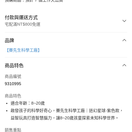
預購商品：預計 7 個工作天出貨
付款與運送方式
宅配滿NT$800免運
付款方式
品牌
信用卡一次付款
【賽先生科學工廠】
LINE Pay
商品特色
Apple Pay
商品編號
大哥付你分期
9310995
相關說明
【大哥付你分期使用說明】
AFTEE先享後付
商品特色
1.本服務由台灣大哥大提供，台灣大哥大用戶可立即使用無須另外申請。
2.付款方式選擇「大哥付你分期」，訂單成立後會自動跳轉到大哥付的交易
相關說明
適合年齡：8~20歲
流程，驗證手機門號後，選擇欲分期的期數、繳款截止日，確認付款後即完
【關於「AFTEE先享後付」】
啟發孩子的科學好奇心，賽先生科學工廠｜迷幻星球-紫色款，
成交易。
ATM付款
AFTEE先享後付是「在收到商品之後才付款」的支付方式。 讓您購物簡單
3.實際核准額度、可分期數及費用金額請依後續交易確認頁面所載為準。
益智玩具打造智慧腦力，讓8~20歲孩童探索未知科學世界。
便利好安心！
4.訂單成立30分鐘內，如未前往確認交易或遇審核未通過，訂單將自動取
１．簡單：不需註冊會員、不需綁卡、不需儲值。
運送方式
消。如遇「轉專審核」未通過狀況，表示未達大哥付你分期系統評分，恕無
銷售重點
２．便利：只要手機號碼，簡訊認證，即可結帳。