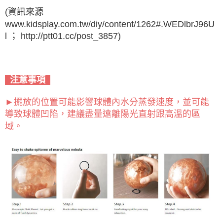
(資訊來源
www.kidsplay.com.tw/diy/content/1262#.WEDlbrJ96U
l ； http://ptt01.cc/post_3857)
注意事項
►擺放的位置可能影響球體內水分蒸發速度，並可能
導致球體凹陷，建議盡量遠離陽光直射跟高溫的區
域。