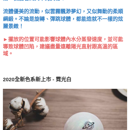
流體優美的流動，似雲霧飄渺夢幻，又似舞動的柔順
綢緞。不論是旋轉、彈跳球體，都能造就不一樣的炫
麗景緻！
►擺放的位置可能影響球體內水分蒸發速度，並可能
導致球體凹陷，建議盡量遠離陽光直射跟高溫的區
域。
2020全新色系新上市 - 霓光白