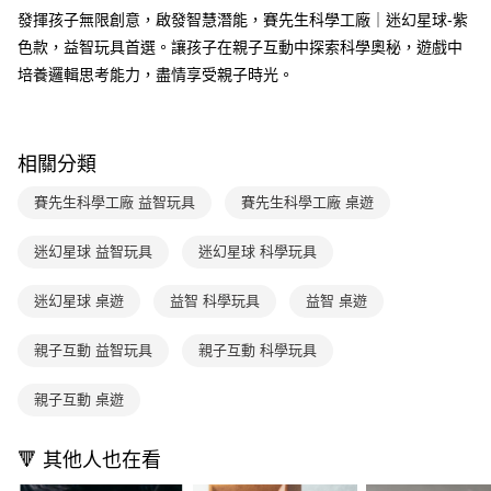
法說明評估內容。
３．安心：先確認商品／服務後，再付款。
國內宅配/郵寄 (不適用離島、海外及郵局i郵箱)
發揮孩子無限創意，啟發智慧潛能，賽先生科學工廠｜迷幻星球-紫
【繳款方式說明】
1.分期款項不併入電信帳單，「大哥付你分期」於每月結算日後寄送繳費提
色款，益智玩具首選。讓孩子在親子互動中探索科學奧秘，遊戲中
每筆NT$70，滿NT$800(含以上)免運費
【「AFTEE先享後付」結帳流程】
醒簡訊。
１．於結帳方式選擇「AFTEE先享後付」後，將跳轉至「AFTEE先享後付」
培養邏輯思考能力，盡情享受親子時光。
2.透過簡訊連結打開帳單後，可選擇「超商條碼／台灣大直營門市／銀行轉
離島宅配（澎湖、金門、馬祖、小琉球；不適用於郵局i郵箱）
結帳頁面，進行簡訊認證並確認金額後，即可完成結帳。
帳／街口支付／iPASS MONEY」等通路繳費。
２．訂單成立數日內，您將收到繳費通知簡訊。
每筆NT$200
３．收到繳費通知簡訊後14天內，點擊此簡訊中的連結，可透過四大超商／
【注意事項】
ATM／網路銀行／等多元方式進行付款，方視為交易完成。
相關分類
1.本服務係由「台灣大哥大股份有限公司」（以下簡稱本公司）所提供，讓
※ 請注意：結帳手續完成當下不需立刻繳費，但若您需要取消訂單，請聯絡
用戶於交易時，得透過本服務購買商品或服務，並由商店將買賣／分期付款
購買商品的店家。未經商家同意取消之訂單仍視為有效，需透過AFTEE先享
買賣價金債權讓與本公司後，依約使用本公司帳單繳交帳款。
賽先生科學工廠 益智玩具
賽先生科學工廠 桌遊
後付繳納相關費用。
2.基於同意付款使用「大哥付你分期」之契約關係目的，商店將以您的個人
※ 交易是否成功請以「AFTEE先享後付 」之結帳頁面顯示為準，若有關於
資料（包含姓名、電話或地址）提供予台灣大哥大進項蒐集、處理及利用，
是否繳費成功／繳費後需取消欲退款等相關疑問，請聯繫「AFTEE先享後付
迷幻星球 益智玩具
迷幻星球 科學玩具
由本公司與您本人進行分期帳單所需資料之確認、核對及更正。
客戶支援中心」
https://netprotections.freshdesk.com/support/home
3.完整用戶服務條款，請詳閱以下連結：
https://oppay.tw/userRule
迷幻星球 桌遊
益智 科學玩具
益智 桌遊
【注意事項】
１．透過由恩沛科技股份有限公司提供之「AFTEE先享後付」服務完成之交
易，需依本服務之必要範圍內提供個人資料，並將交易相關給付款項請求債
親子互動 益智玩具
親子互動 科學玩具
權轉讓予恩沛科技股份有限公司。
２．關於個人資料處理事宜，請瀏覽以下網址：
親子互動 桌遊
https://aftee.tw/terms/#terms3
３．未成年的使用者請事先徵得法定代理人或監護人之同意方可使用
「AFTEE先享後付」，若未經同意申辦者引起之損失，本公司不負相關責
🔻 其他人也在看
任。
４．使用「AFTEE先享後付」時，將依據個別帳號之用戶狀況，依本公司即