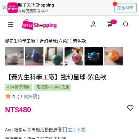
親子天下Shopping
開啟APP
立刻使用官方APP
0
賽先生科學工廠｜迷幻星球(六色)：紫色款
【賽先生科學工廠】迷幻星球-紫色款
App 獨享活動
宅配滿NT$800免運
4
(
1
則評價
)
NT$480
App 結帳可享專屬活動優惠價
立即下載