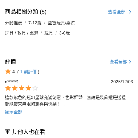
商品相關分類 (5)
查看全部
分齡推薦
7-12歲
益智玩具/桌遊
玩具 / 教具 / 桌遊
玩具
3-6歲
評價
查看全部
4
(
1
則評價
)
n******1
2025/12/03
這款紫色的迷幻星球充滿創意，色彩鮮豔，無論是裝飾還是送禮，
都能帶來無限的驚喜與快樂！

不過有一點變形，不是完整圓形。
顯示全部
🔻 其他人也在看