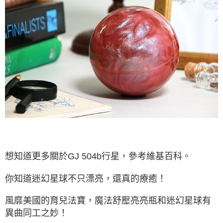
想知道更多關於GJ 504b行星，參考維基百科。
你知道迷幻星球不只漂亮，還真的療癒！
風靡美國的育兒法寶，魔法舒壓亮亮瓶和迷幻星球有
異曲同工之妙！