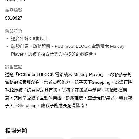
信用卡一次付款
商品編號
LINE Pay
9310927
Apple Pay
商品特色
大哥付你分期
適合年齡：8歲以上
相關說明
啟發創意，啟動智慧，PCB meet BLOCK 電路積木 Melody
【大哥付你分期使用說明】
Player，讓孩子探索音樂與科技的奇妙結合。
AFTEE先享後付
1.本服務由台灣大哥大提供，台灣大哥大用戶可立即使用無須另外申請。
2.付款方式選擇「大哥付你分期」，訂單成立後會自動跳轉到大哥付的交易
相關說明
銷售重點
流程，驗證手機門號後，選擇欲分期的期數、繳款截止日，確認付款後即完
【關於「AFTEE先享後付」】
成交易。
透過「PCB meet BLOCK 電路積木 Melody Player」，啟發孩子對
ATM付款
AFTEE先享後付是「在收到商品之後才付款」的支付方式。 讓您購物簡單
3.實際核准額度、可分期數及費用金額請依後續交易確認頁面所載為準。
電路的探索與創造，培養益智能力。親子天下Shopping，為您打造
便利好安心！
4.訂單成立30分鐘內，如未前往確認交易或遇審核未通過，訂單將自動取
１．簡單：不需註冊會員、不需綁卡、不需儲值。
7-12歲孩子的益智玩具首選，讓孩子在遊戲中學習，盡情發揮創
運送方式
消。如遇「轉專審核」未通過狀況，表示未達大哥付你分期系統評分，恕無
２．便利：只要手機號碼，簡訊認證，即可結帳。
法說明評估內容。
意，共同享受親子互動的樂趣。齡級推薦，益智玩具/桌遊，盡在親
３．安心：先確認商品／服務後，再付款。
國內宅配/郵寄 (不適用離島、海外及郵局i郵箱)
【繳款方式說明】
子天下Shopping，讓孩子的成長充滿驚奇！
1.分期款項不併入電信帳單，「大哥付你分期」於每月結算日後寄送繳費提
每筆NT$70，滿NT$800(含以上)免運費
【「AFTEE先享後付」結帳流程】
醒簡訊。
１．於結帳方式選擇「AFTEE先享後付」後，將跳轉至「AFTEE先享後付」
2.透過簡訊連結打開帳單後，可選擇「超商條碼／台灣大直營門市／銀行轉
離島宅配（澎湖、金門、馬祖、小琉球；不適用於郵局i郵箱）
結帳頁面，進行簡訊認證並確認金額後，即可完成結帳。
帳／街口支付／iPASS MONEY」等通路繳費。
２．訂單成立數日內，您將收到繳費通知簡訊。
每筆NT$200
相關分類
３．收到繳費通知簡訊後14天內，點擊此簡訊中的連結，可透過四大超商／
【注意事項】
ATM／網路銀行／等多元方式進行付款，方視為交易完成。