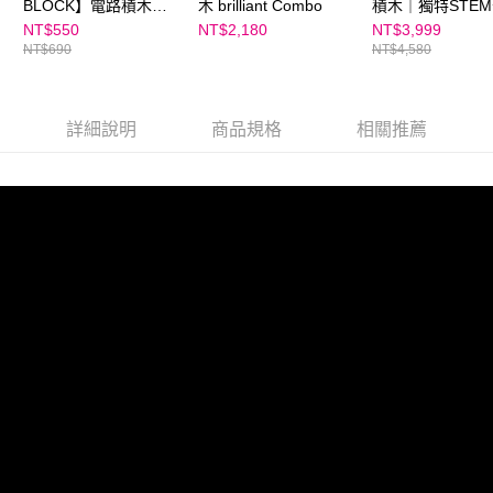
BLOCK】電路積木｜
木 brilliant Combo
積木｜獨特STE
警車積木組
位邏輯思考套組
NT$550
NT$2,180
NT$3,999
NT$690
NT$4,580
詳細說明
商品規格
相關推薦