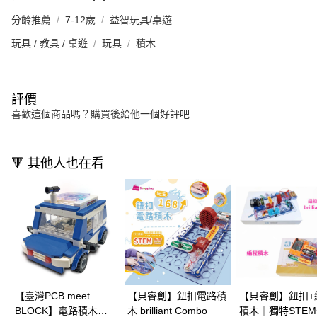
分齡推薦
7-12歲
益智玩具/桌遊
玩具 / 教具 / 桌遊
玩具
積木
評價
喜歡這個商品嗎？購買後給他一個好評吧
🔻 其他人也在看
【臺灣PCB meet
【貝睿創】鈕扣電路積
【貝睿創】鈕扣+
BLOCK】電路積木｜
木 brilliant Combo
積木｜獨特STE