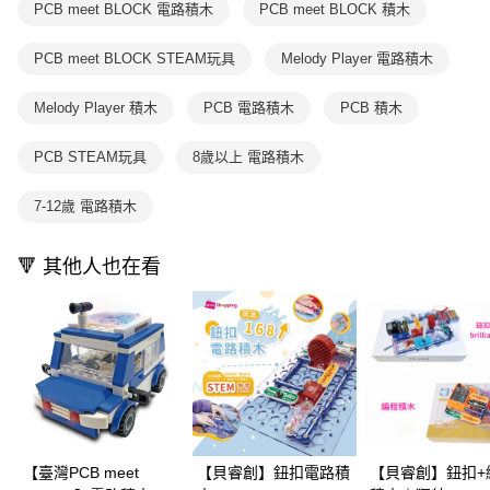
1.本服務係由「台灣大哥大股份有限公司」（以下簡稱本公司）所提供，讓
PCB meet BLOCK 電路積木
PCB meet BLOCK 積木
※ 請注意：結帳手續完成當下不需立刻繳費，但若您需要取消訂單，請聯絡
用戶於交易時，得透過本服務購買商品或服務，並由商店將買賣／分期付款
購買商品的店家。未經商家同意取消之訂單仍視為有效，需透過AFTEE先享
買賣價金債權讓與本公司後，依約使用本公司帳單繳交帳款。
後付繳納相關費用。
PCB meet BLOCK STEAM玩具
Melody Player 電路積木
2.基於同意付款使用「大哥付你分期」之契約關係目的，商店將以您的個人
※ 交易是否成功請以「AFTEE先享後付 」之結帳頁面顯示為準，若有關於
資料（包含姓名、電話或地址）提供予台灣大哥大進項蒐集、處理及利用，
是否繳費成功／繳費後需取消欲退款等相關疑問，請聯繫「AFTEE先享後付
由本公司與您本人進行分期帳單所需資料之確認、核對及更正。
Melody Player 積木
PCB 電路積木
PCB 積木
客戶支援中心」
https://netprotections.freshdesk.com/support/home
3.完整用戶服務條款，請詳閱以下連結：
https://oppay.tw/userRule
【注意事項】
PCB STEAM玩具
8歲以上 電路積木
１．透過由恩沛科技股份有限公司提供之「AFTEE先享後付」服務完成之交
易，需依本服務之必要範圍內提供個人資料，並將交易相關給付款項請求債
7-12歲 電路積木
權轉讓予恩沛科技股份有限公司。
２．關於個人資料處理事宜，請瀏覽以下網址：
https://aftee.tw/terms/#terms3
🔻 其他人也在看
３．未成年的使用者請事先徵得法定代理人或監護人之同意方可使用
「AFTEE先享後付」，若未經同意申辦者引起之損失，本公司不負相關責
任。
４．使用「AFTEE先享後付」時，將依據個別帳號之用戶狀況，依本公司即
時審查核予不同之上限額度；若仍有額度不足之情形，本公司將視審查結果
請求用戶進行身份認證。
５．嚴禁一人註冊多個帳號或使用他人資訊註冊。若發現惡意使用之情形，
恩沛科技股份有限公司將有權停止該用戶之使用額度並採取法律行動。
【臺灣PCB meet
【貝睿創】鈕扣電路積
【貝睿創】鈕扣+