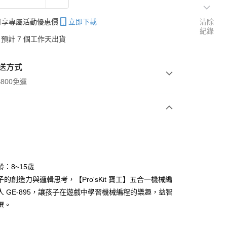
帳可享專屬活動優惠價
立即下載
清除
紀錄
預計 7 個工作天出貨
送方式
800免運
次付款
：8~15歲
的創造力與邏輯思考，【Pro'sKit 寶工】五合一機械編
分期
人 GE-895，讓孩子在遊戲中學習機械編程的樂趣，益智
你分期使用說明】
選。
享後付
由台灣大哥大提供，台灣大哥大用戶可立即使用無須另外申請。
式選擇「大哥付你分期」，訂單成立後會自動跳轉到大哥付的交易