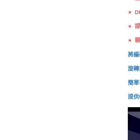
D
★
提
★
親
★
將編
旋轉
簡單
提供