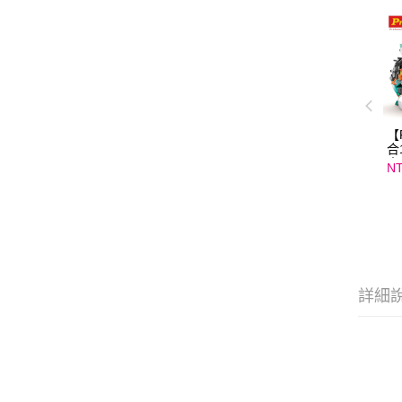
【P
合
人
NT
種
機
師
詳細