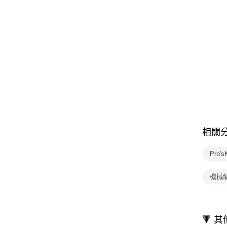
相關
Pro'
機械
🔻 