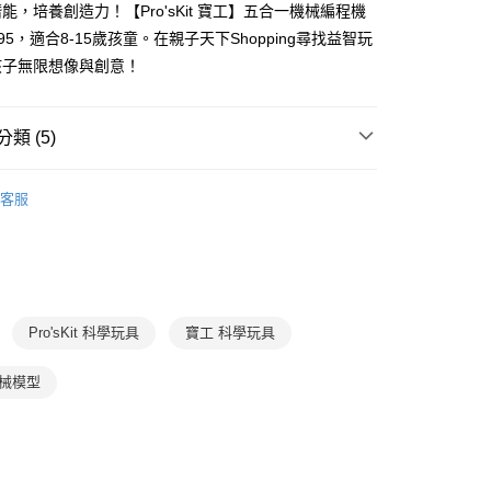
能，培養創造力！【Pro'sKit 寶工】五合一機械編程機
證手機門號後，選擇欲分期的期數、繳款截止日，確認付款後即
FTEE先享後付」】
。
先享後付是「在收到商品之後才付款」的支付方式。 讓您購物簡單
895，適合8-15歲孩童。在親子天下Shopping尋找益智玩
准額度、可分期數及費用金額請依後續交易確認頁面所載為準。
心！
孩子無限想像與創意！
立30分鐘內，如未前往確認交易或遇審核未通過，訂單將自動取
：不需註冊會員、不需綁卡、不需儲值。
「轉專審核」未通過狀況，表示未達大哥付你分期系統評分，恕
：只要手機號碼，簡訊認證，即可結帳。
評估內容。
：先確認商品／服務後，再付款。
式說明】
類 (5)
郵寄 (不適用離島、海外及郵局i郵箱)
項不併入電信帳單，「大哥付你分期」於每月結算日後寄送繳費提
EE先享後付」結帳流程】
0，滿NT$800(含以上)免運費
方式選擇「AFTEE先享後付」後，將跳轉至「AFTEE先享後
7-12歲
益智玩具/桌遊
訊連結打開帳單後，可選擇「超商條碼／台灣大直營門市／銀行轉
頁面，進行簡訊認證並確認金額後，即可完成結帳。
客服
付／iPASS MONEY」等通路繳費。
（澎湖、金門、馬祖、小琉球；不適用於郵局i郵箱）
成立數日內，您將收到繳費通知簡訊。
 / 桌遊
玩具
6歲以上
費通知簡訊後14天內，點擊此簡訊中的連結，可透過四大超商
00
項】
網路銀行／等多元方式進行付款，方視為交易完成。
分科學習
自然科學
係由「台灣大哥大股份有限公司」（以下簡稱本公司）所提供，讓
：結帳手續完成當下不需立刻繳費，但若您需要取消訂單，請聯
易時，得透過本服務購買商品或服務，並由商店將買賣／分期付
館
【Pro′sKit 】寶工品牌館｜STEAM科學玩具➚領航
的店家。未經商家同意取消之訂單仍視為有效，需透過AFTEE
金債權讓與本公司後，依約使用本公司帳單繳交帳款。
繳納相關費用。
階款 (12歲+)
意付款使用「大哥付你分期」之契約關係目的，商店將以您的個人
否成功請以「AFTEE先享後付 」之結帳頁面顯示為準，若有關於
Pro'sKit 科學玩具
寶工 科學玩具
含姓名、電話或地址）提供予台灣大哥大進項蒐集、處理及利
館
【Pro′sKit 】寶工品牌館｜STEAM科學玩具➚領航
功／繳費後需取消欲退款等相關疑問，請聯繫「AFTEE先享後
公司與您本人進行分期帳單所需資料之確認、核對及更正。
援中心」
推薦教材
https://netprotections.freshdesk.com/support/home
機械模型
戶服務條款，請詳閱以下連結：
https://oppay.tw/userRule
項】
恩沛科技股份有限公司提供之「AFTEE先享後付」服務完成之
依本服務之必要範圍內提供個人資料，並將交易相關給付款項請
讓予恩沛科技股份有限公司。
個人資料處理事宜，請瀏覽以下網址：