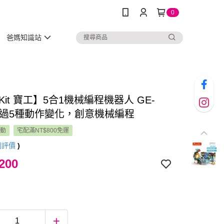
0
爸媽知識站
′sKit 寶工】5合1機械編程機器人 GE-
│超過5種動作變化，創意機械編程
活動
宅配滿NT$800免運
則評價
)
200