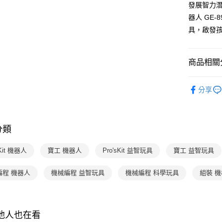
發展智力潛
流程，驗
【關於「A
ATM付款
完成交易
AFTEE
器人 GE-
3.實際核
便利好安
具，啟發
4.訂單成
１．簡單
消。如遇
２．便利
運送方式
無法說明
３．安心
【繳款方
商品相關分
國內宅配/
1.分期款
【「AFT
醒簡訊。
每筆NT$7
１．於結帳
分齡推薦
2.透過簡
付」結帳
分享
帳／街口支
離島宅配
２．訂單
玩具 / 教具
３．收到繳
每筆NT$2
【注意事
主題書單
／ATM／
1.本服務
※ 請注意
分類
用戶於交
品牌旗艦
絡購買商品
款買賣價
者
先享後付
組裝高
2.基於同
※ 交易是
sKit 機器人
寶工 機器人
Pro'sKit 益智玩具
寶工 益智玩具
資料（包
品牌旗艦
是否繳費成
用，由本
者
付客戶支
課程
編程 機器人
機械編程 益智玩具
機械編程 科學玩具
組裝 
3.完整用
【注意事
１．透過由
交易，需
求債權轉
其他人也在看
２．關於