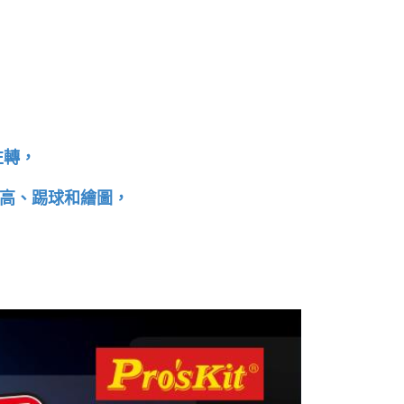
左轉，
高、踢球和繪圖，