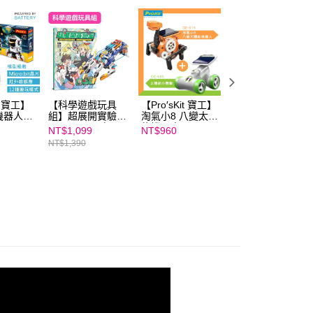
ee.tw/terms/#terms3
年的使用者請事先徵得法定代理人或監護人之同意方可使用
E先享後付」，若未經同意申辦者引起之損失，本公司不負相關責
AFTEE先享後付」時，將依據個別帳號之用戶狀況，依本公司
核予不同之上限額度；若仍有額度不足之情形，本公司將視審查
用戶進行身份認證。
一人註冊多個帳號或使用他人資訊註冊。若發現惡意使用之情
it 寶工】
【科學遊戲玩具
【Pro′sKit 寶工】
【Pro′sKit 寶工】
科技股份有限公司將有權停止該用戶之使用額度並採取法律行
機器人
組】超展開實驗室
淘氣小8 八變太陽
淘氣小8 八變太陽
Bit）
+【Pro′sKit 寶工】
能機器人 GE-619
能機器人 GE-
NT$1,099
NT$960
NT$660
液壓機械手套 GE-
+ 太陽能小賽車
619│太陽能動力 
NT$1,390
634
GE-685
齒輪機械原理