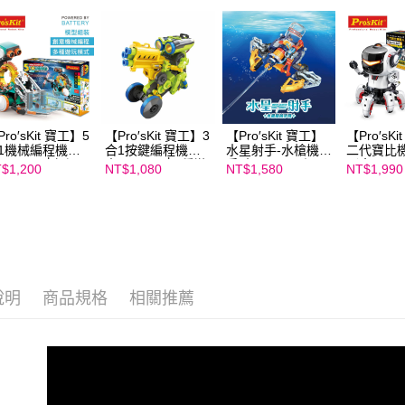
https://aft
３．未成
「AFTE
任。
４．使用「
即時審查
結果請求
５．嚴禁
ro′sKit 寶工】5
【Pro′sKit 寶工】3
【Pro′sKit 寶工】
【Pro′sK
形，恩沛
1機械編程機器
合1按鍵編程機器
水星射手-水槍機械
二代寶比
動。
 GE-895│超過5
人 GE-897│3種變
手臂 GE-639｜五
（含Micro 
$1,200
NT$1,080
NT$1,580
NT$1,990
動作變化，創意
化造型，直接編程
種變形！超酷造型
GE-894
械編程★米蘭老
水槍
推薦
說明
商品規格
相關推薦