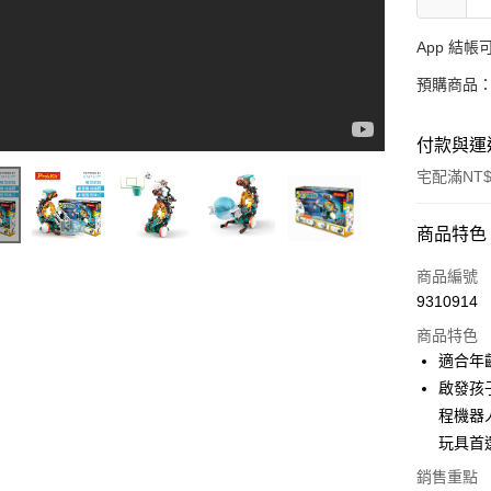
App 結
預購商品：
付款與運
宅配滿NT$
付款方式
商品特色
信用卡一
商品編號
9310914
LINE Pay
商品特色
Apple Pay
適合年齡
啟發孩子
大哥付你
程機器
相關說明
【大哥付
玩具首
AFTEE先
1.本服務
銷售重點
2.付款方
相關說明