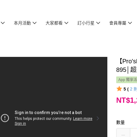
本月活動
大家都看
訂小行星
會員專屬
【Pro
895
App 獨享
5 (
2
NT$1,
數量