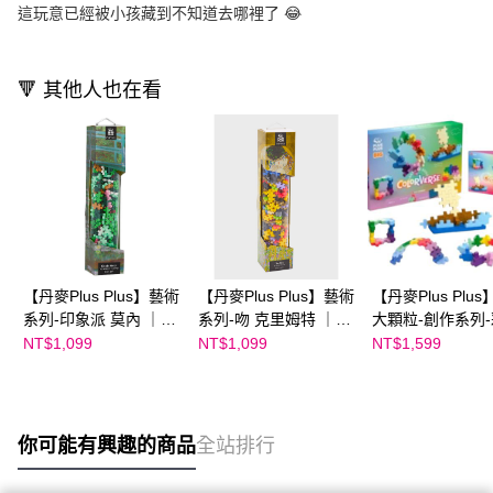
這玩意已經被小孩藏到不知道去哪裡了 😂
🔻 其他人也在看
【丹麥Plus Plus】藝術
【丹麥Plus Plus】藝術
【丹麥Plus Plus
系列-印象派 莫內 ｜加
系列-吻 克里姆特 ｜加
大顆粒-創作系列
加積木
加積木
世界60片｜加加
NT$1,099
NT$1,099
NT$1,599
你可能有興趣的商品
全站排行