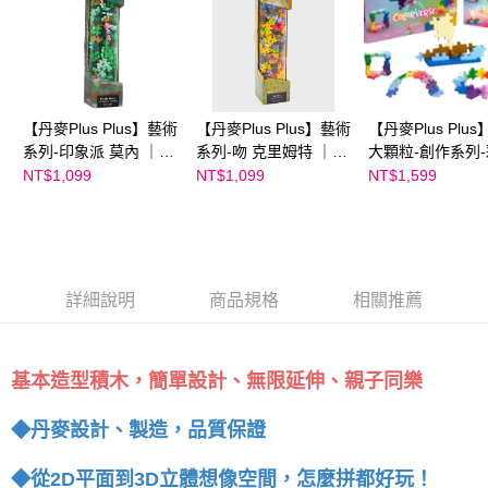
請求用戶進行身份認證。
５．嚴禁一人註冊多個帳號或使用他人資訊註冊。若發現惡意使用之情形，
恩沛科技股份有限公司將有權停止該用戶之使用額度並採取法律行動。
【丹麥Plus Plus】藝術
【丹麥Plus Plus】藝術
【丹麥Plus Plus
系列-印象派 莫內 ｜加
系列-吻 克里姆特 ｜加
大顆粒-創作系列
加積木
加積木
世界60片｜加加
NT$1,099
NT$1,099
NT$1,599
詳細說明
商品規格
相關推薦
基本造型積木，簡單設計、無限延伸、親子同樂
◆丹麥設計、製造，品質保證
◆從2D平面到3D立體想像空間，怎麼拼都好玩！