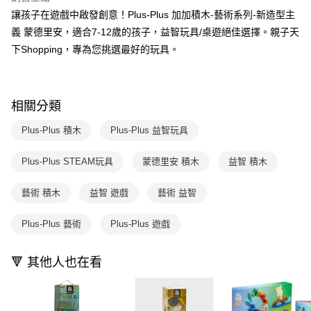
1.分期款項不併入電信帳單，「大哥付你分期」於每月結算日後寄送繳費提
讓孩子在遊戲中啟發創意！Plus-Plus 加加積木-藝術系列-新造型主
每筆NT$70，滿NT$800(含以上)免運費
【「AFTEE先享後付」結帳流程】
醒簡訊。
１．於結帳方式選擇「AFTEE先享後付」後，將跳轉至「AFTEE先享後付」
義 蒙德里安，適合7-12歲的孩子，益智玩具/桌遊絕佳選擇。親子天
2.透過簡訊連結打開帳單後，可選擇「超商條碼／台灣大直營門市／銀行轉
離島宅配（澎湖、金門、馬祖、小琉球；不適用於郵局i郵箱）
結帳頁面，進行簡訊認證並確認金額後，即可完成結帳。
下Shopping，專為您挑選最好的玩具。
帳／街口支付／iPASS MONEY」等通路繳費。
２．訂單成立數日內，您將收到繳費通知簡訊。
每筆NT$200
３．收到繳費通知簡訊後14天內，點擊此簡訊中的連結，可透過四大超商／
【注意事項】
ATM／網路銀行／等多元方式進行付款，方視為交易完成。
1.本服務係由「台灣大哥大股份有限公司」（以下簡稱本公司）所提供，讓
※ 請注意：結帳手續完成當下不需立刻繳費，但若您需要取消訂單，請聯絡
用戶於交易時，得透過本服務購買商品或服務，並由商店將買賣／分期付款
相關分類
購買商品的店家。未經商家同意取消之訂單仍視為有效，需透過AFTEE先享
買賣價金債權讓與本公司後，依約使用本公司帳單繳交帳款。
後付繳納相關費用。
2.基於同意付款使用「大哥付你分期」之契約關係目的，商店將以您的個人
※ 交易是否成功請以「AFTEE先享後付 」之結帳頁面顯示為準，若有關於
Plus-Plus 積木
Plus-Plus 益智玩具
資料（包含姓名、電話或地址）提供予台灣大哥大進項蒐集、處理及利用，
是否繳費成功／繳費後需取消欲退款等相關疑問，請聯繫「AFTEE先享後付
由本公司與您本人進行分期帳單所需資料之確認、核對及更正。
客戶支援中心」
https://netprotections.freshdesk.com/support/home
Plus-Plus STEAM玩具
蒙德里安 積木
益智 積木
3.完整用戶服務條款，請詳閱以下連結：
https://oppay.tw/userRule
【注意事項】
１．透過由恩沛科技股份有限公司提供之「AFTEE先享後付」服務完成之交
藝術 積木
益智 遊戲
藝術 益智
易，需依本服務之必要範圍內提供個人資料，並將交易相關給付款項請求債
權轉讓予恩沛科技股份有限公司。
Plus-Plus 藝術
Plus-Plus 遊戲
２．關於個人資料處理事宜，請瀏覽以下網址：
https://aftee.tw/terms/#terms3
３．未成年的使用者請事先徵得法定代理人或監護人之同意方可使用
🔻 其他人也在看
「AFTEE先享後付」，若未經同意申辦者引起之損失，本公司不負相關責
任。
４．使用「AFTEE先享後付」時，將依據個別帳號之用戶狀況，依本公司即
時審查核予不同之上限額度；若仍有額度不足之情形，本公司將視審查結果