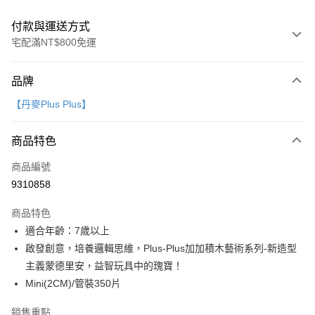
付款與運送方式
宅配滿NT$800免運
付款方式
品牌
信用卡一次付款
【丹麥Plus Plus】
LINE Pay
商品特色
Apple Pay
商品編號
大哥付你分期
9310858
相關說明
【大哥付你分期使用說明】
AFTEE先享後付
商品特色
1.本服務由台灣大哥大提供，台灣大哥大用戶可立即使用無須另外申請。
2.付款方式選擇「大哥付你分期」，訂單成立後會自動跳轉到大哥付的交易
相關說明
適合年齡：7歲以上
流程，驗證手機門號後，選擇欲分期的期數、繳款截止日，確認付款後即完
【關於「AFTEE先享後付」】
啟發創意，培養邏輯思維，Plus-Plus加加積木藝術系列-新造型
成交易。
ATM付款
AFTEE先享後付是「在收到商品之後才付款」的支付方式。 讓您購物簡單
3.實際核准額度、可分期數及費用金額請依後續交易確認頁面所載為準。
主義蒙德里安，益智玩具中的瑰寶！
便利好安心！
4.訂單成立30分鐘內，如未前往確認交易或遇審核未通過，訂單將自動取
１．簡單：不需註冊會員、不需綁卡、不需儲值。
Mini(2CM)/管裝350片
運送方式
消。如遇「轉專審核」未通過狀況，表示未達大哥付你分期系統評分，恕無
２．便利：只要手機號碼，簡訊認證，即可結帳。
法說明評估內容。
３．安心：先確認商品／服務後，再付款。
國內宅配/郵寄 (不適用離島、海外及郵局i郵箱)
銷售重點
【繳款方式說明】