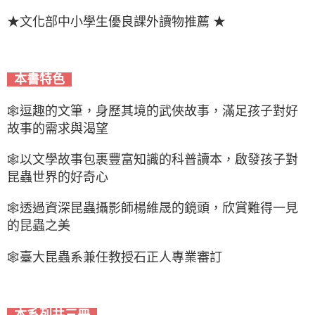
★文化部中小學生優良課外讀物推薦 ★
本書特色
🕸逗趣的文筆，身歷其境的武俠故事，滿足孩子對好
故事的需求與渴望
🕸以文學故事包裹豐富知識的科普讀本，啟發孩子對
昆蟲世界的好奇心
🕸透過資深昆蟲攝影師楊維晟的鏡頭，欣賞難得一見
的昆蟲之美
🕸臺大昆蟲系兼任教授石正人專業審訂
本系列共三冊