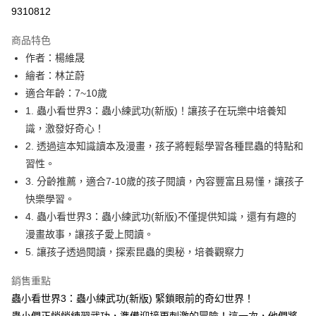
LINE Pay
9310812
Apple Pay
商品特色
大哥付你分期
作者：楊維晟
相關說明
繪者：林芷蔚
【大哥付你分期使用說明】
適合年齡：7~10歲
AFTEE先享後付
1.本服務由台灣大哥大提供，台灣大哥大用戶可立即使用無須另外申請。
1. 蟲小看世界3：蟲小練武功(新版)！讓孩子在玩樂中培養知
2.付款方式選擇「大哥付你分期」，訂單成立後會自動跳轉到大哥付的交易
相關說明
流程，驗證手機門號後，選擇欲分期的期數、繳款截止日，確認付款後即完
識，激發好奇心！
【關於「AFTEE先享後付」】
成交易。
ATM付款
AFTEE先享後付是「在收到商品之後才付款」的支付方式。 讓您購物簡單
2. 透過這本知識讀本及漫畫，孩子將輕鬆學習各種昆蟲的特點和
3.實際核准額度、可分期數及費用金額請依後續交易確認頁面所載為準。
便利好安心！
習性。
4.訂單成立30分鐘內，如未前往確認交易或遇審核未通過，訂單將自動取
１．簡單：不需註冊會員、不需綁卡、不需儲值。
運送方式
消。如遇「轉專審核」未通過狀況，表示未達大哥付你分期系統評分，恕無
3. 分齡推薦，適合7-10歲的孩子閱讀，內容豐富且易懂，讓孩子
２．便利：只要手機號碼，簡訊認證，即可結帳。
法說明評估內容。
３．安心：先確認商品／服務後，再付款。
快樂學習。
付款後全家取貨
【繳款方式說明】
1.分期款項不併入電信帳單，「大哥付你分期」於每月結算日後寄送繳費提
4. 蟲小看世界3：蟲小練武功(新版)不僅提供知識，還有有趣的
每筆NT$70，滿NT$800(含以上)免運費
【「AFTEE先享後付」結帳流程】
醒簡訊。
１．於結帳方式選擇「AFTEE先享後付」後，將跳轉至「AFTEE先享後付」
漫畫故事，讓孩子愛上閱讀。
2.透過簡訊連結打開帳單後，可選擇「超商條碼／台灣大直營門市／銀行轉
付款後7-11取貨
結帳頁面，進行簡訊認證並確認金額後，即可完成結帳。
5. 讓孩子透過閱讀，探索昆蟲的奧秘，培養觀察力
帳／街口支付／iPASS MONEY」等通路繳費。
２．訂單成立數日內，您將收到繳費通知簡訊。
每筆NT$70，滿NT$800(含以上)免運費
３．收到繳費通知簡訊後14天內，點擊此簡訊中的連結，可透過四大超商／
【注意事項】
銷售重點
ATM／網路銀行／等多元方式進行付款，方視為交易完成。
國內宅配/郵寄 (不適用離島、海外及郵局i郵箱)
1.本服務係由「台灣大哥大股份有限公司」（以下簡稱本公司）所提供，讓
※ 請注意：結帳手續完成當下不需立刻繳費，但若您需要取消訂單，請聯絡
蟲小看世界3：蟲小練武功(新版) 緊鎖眼前的奇幻世界！
用戶於交易時，得透過本服務購買商品或服務，並由商店將買賣／分期付款
每筆NT$70，滿NT$800(含以上)免運費
購買商品的店家。未經商家同意取消之訂單仍視為有效，需透過AFTEE先享