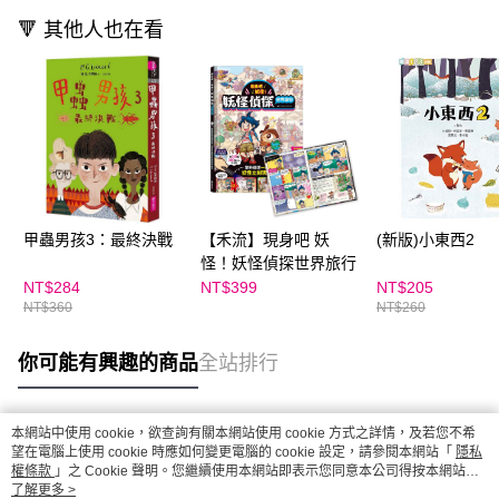
🔻 其他人也在看
甲蟲男孩3：最終決戰
【禾流】現身吧 妖
(新版)小東西2
怪！妖怪偵探世界旅行
NT$284
NT$399
NT$205
NT$360
NT$260
你可能有興趣的商品
全站排行
本網站中使用 cookie，欲查詢有關本網站使用 cookie 方式之詳情，及若您不希
熱門標籤
望在電腦上使用 cookie 時應如何變更電腦的 cookie 設定，請參閱本網站「
隱私
權條款
」之 Cookie 聲明。您繼續使用本網站即表示您同意本公司得按本網站使
用條款之 Cookie 聲明使用 cookie。
了解更多 >