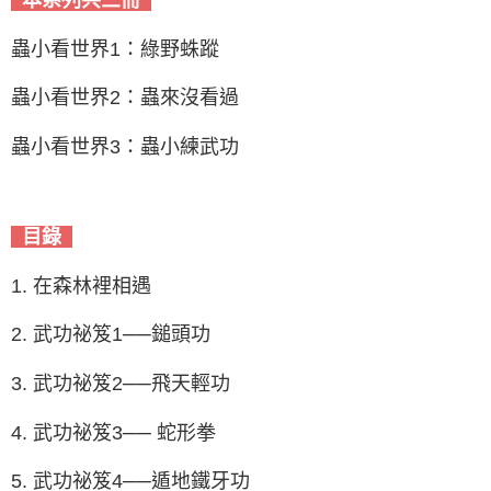
蟲小看世界1：綠野蛛蹤
蟲小看世界2：蟲來沒看過
蟲小看世界3：蟲小練武功
目錄
1. 在森林裡相遇
2. 武功祕笈1──鎚頭功
3. 武功祕笈2──飛天輕功
4. 武功祕笈3── 蛇形拳
5. 武功祕笈4──遁地鐵牙功