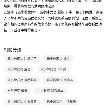
蟲小們正悄悄練習武功，準備迎接更刺激的冒險！這一次，他們將
買賣價金債權讓與本公司後，依約使用本公司帳單繳交帳款。
後付繳納相關費用。
2.基於同意付款使用「大哥付你分期」之契約關係目的，商店將以您的個人
展開一場驚險刺激的武功修煉之旅！
離島宅配（澎湖、金門、馬祖、小琉球；不適用於郵局i郵箱）
※ 交易是否成功請以「AFTEE先享後付 」之結帳頁面顯示為準，若有關於
資料（包含姓名、電話或地址）提供予台灣大哥大進項蒐集、處理及利用，
是否繳費成功／繳費後需取消欲退款等相關疑問，請聯繫「AFTEE先享後付
在這本《蟲小看世界3：蟲小練武功(新版)》中，孩子們將進一步深
每筆NT$200
由本公司與您本人進行分期帳單所需資料之確認、核對及更正。
客戶支援中心」
https://netprotections.freshdesk.com/support/home
3.完整用戶服務條款，請詳閱以下連結：
https://oppay.tw/userRule
入了解不同的昆蟲武者文化，同時也能擴展他們的知識面。透過生
海外包裹航空運送
查看運費
【注意事項】
動有趣的漫畫與精彩的故事情節，孩子們能夠輕鬆地學習各種武功
１．透過由恩沛科技股份有限公司提供之「AFTEE先享後付」服務完成之交
技巧，並從中獲得啟發。
易，需依本服務之必要範圍內提供個人資料，並將交易相關給付款項請求債
權轉讓予恩沛科技股份有限公司。
２．關於個人資料處理事宜，請瀏覽以下網址：
https://aftee.tw/terms/#terms3
相關分類
３．未成年的使用者請事先徵得法定代理人或監護人之同意方可使用
「AFTEE先享後付」，若未經同意申辦者引起之損失，本公司不負相關責
蟲小練武功 知識讀本
蟲小練武功 漫畫
任。
４．使用「AFTEE先享後付」時，將依據個別帳號之用戶狀況，依本公司即
時審查核予不同之上限額度；若仍有額度不足之情形，本公司將視審查結果
蟲小練武功 童書
蟲小練武功 7-10歲
請求用戶進行身份認證。
５．嚴禁一人註冊多個帳號或使用他人資訊註冊。若發現惡意使用之情形，
蟲小練武功 自然觀察
自然觀察 知識讀本
恩沛科技股份有限公司將有權停止該用戶之使用額度並採取法律行動。
自然觀察 漫畫
生命教育 知識讀本
蟲小練武功 生命教育
蟲小練武功 中低年級