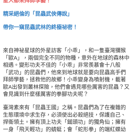
星人都來拜師學藝！
精采絕倫的「昆蟲武俠傳說」
帶你一窺昆蟲武林的終極祕密！
來自神祕星球的外星訪客「小乖」，和一隻臺灣獼猴
「歐A」，兩個完全不同的物種，意外在地球的森林中
相遇。變形功夫不佳的「小乖」非常羨慕會十八般
「武功」的昆蟲們，他來到地球就是要向昆蟲高手們
拜師學藝，拯救他的故鄉！小乖變身為噴射機，載著
歐A出發到叢林探險，他們會遇見哪些厲害的昆蟲？又
會見識到什麼樣厲害的拳腳功夫呢？
臺灣素來有「昆蟲王國」之稱。昆蟲們為了在複雜的
生態環境中求生存，必須使出必殺絕技，保護自己、
捍衛領土。擁有頂上功夫「鎚頭功」的獨角仙；擁有
一身「飛天輕功」的蜻蜓；會「蛇形拳」的端紅蝶幼