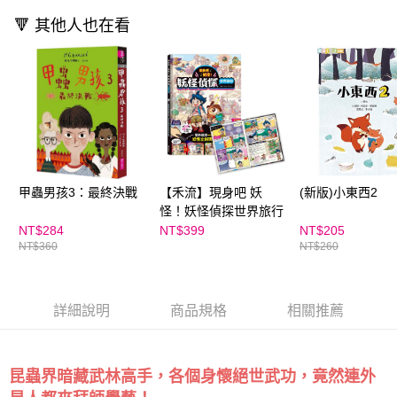
🔻 其他人也在看
甲蟲男孩3：最終決戰
【禾流】現身吧 妖
(新版)小東西2
怪！妖怪偵探世界旅行
NT$284
NT$399
NT$205
NT$360
NT$260
詳細說明
商品規格
相關推薦
竟然連外
昆蟲界暗藏武林高手，各個身懷絕世武功，