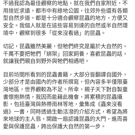
不過我認為最佳觀察的地點，就在我們自家附近，不
用捨近求遠，都市中有綠地公園，往郊外些還有各類
型自然步道，都是十分適合觀察昆蟲的地方，方便又
安全。我個人就是在這些容易到達的自然或半自然環
境中，觀察到很多「從來沒看過」的昆蟲。
切記，昆蟲雖然美麗，但牠們終究是屬於大自然的，
千萬不要把牠們「綁架」回家飼養，喜歡昆蟲的話，
就讓我們親自到野外與牠們相遇吧。
目前坊間所看到的昆蟲書籍，大部分皆翻譯自國外，
少部分才是由國內的作者所撰寫，但內容多半僅限臺
灣地區，世界觀較為不足。所幸，親子天下對自製童
書懷抱熱情，我因而能藉此機會，將累積的昆蟲攝
影，包括臺灣與熱帶雨林等地，彙集成《蟲來沒看
過》一書，同時透過生動活潑的介紹方式，希望為將
來地球的主人翁，開啟一扇認識昆蟲的大門，進而喜
愛與保護昆蟲，跨出保護大自然的第一步。