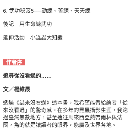
6. 武功秘笈5──勤練、苦練、天天練
後記 用生命練武功
延伸活動 小蟲蟲大知識
作者序
追尋從沒看過的……
文／楊維晟
透過《蟲來沒看過》這本書，我希望能帶給讀者「從
來沒看過」的驚奇感。在多年的昆蟲攝影生涯，我跑
過臺灣無數地方，甚至遠征馬來西亞熱帶雨林與法
國，為的就是讓讀者的眼界，能廣及世界各地。