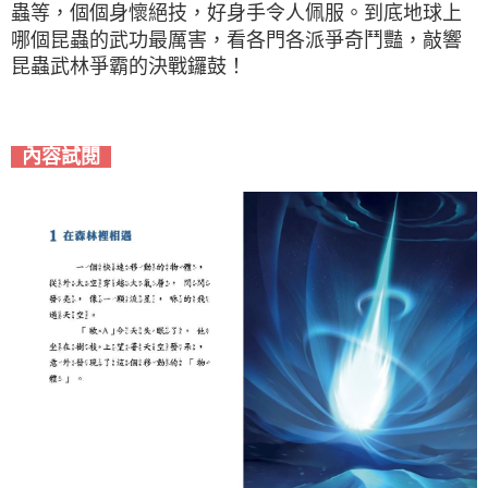
蟲等，個個身懷絕技，好身手令人佩服。到底地球上
哪個昆蟲的武功最厲害，看各門各派爭奇鬥豔，敲響
昆蟲武林爭霸的決戰鑼鼓！
內容試閱