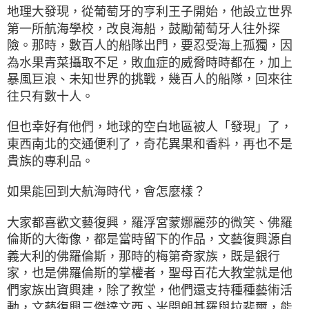
地理大發現，從葡萄牙的亨利王子開始，他設立世界
第一所航海學校，改良海船，鼓勵葡萄牙人往外探
險。那時，數百人的船隊出門，要忍受海上孤獨，因
為水果青菜攝取不足，敗血症的威脅時時都在，加上
暴風巨浪、未知世界的挑戰，幾百人的船隊，回來往
往只有數十人。
但也幸好有他們，地球的空白地區被人「發現」了，
東西南北的交通便利了，奇花異果和香料，再也不是
貴族的專利品。
如果能回到大航海時代，會怎麼樣？
大家都喜歡文藝復興，羅浮宮蒙娜麗莎的微笑、佛羅
倫斯的大衛像，都是當時留下的作品，文藝復興源自
義大利的佛羅倫斯，那時的梅第奇家族，既是銀行
家，也是佛羅倫斯的掌權者，聖母百花大教堂就是他
們家族出資興建，除了教堂，他們還支持種種藝術活
動，文藝復興三傑達文西、米開朗基羅與拉斐爾，能