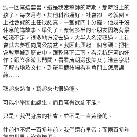
頭一回寫這套書，還是我當導師的時期，那時班上的
孩子，每次月考，其他科都還好，社會卻一考就倒。
上社會課的主任很認真，一堂課四十分鐘，他幾乎沒
休息的講故事、舉例子，奈何多半的小朋友因為背景
知識不足，很多地方沒去過，大半人名沒聽過，上社
會就去夢裡向周公請益。我因此興起一個念頭：把社
會教室搬到歷史中。跟乾隆下江南，看京杭運河的運
作；跟岑參遊玉門關，看看唐朝選拔美女；進金字塔
了解古埃及文化，到羅馬競技場看看角鬥士怎麼訓
練……
聽起來熱血，寫起來也很過癮。
可能小學因此誕生，而且寫得欲罷不能。
只是，我們身處的社會，並不是一直這樣的。
往前也不過一百多年前，我們還有皇帝；而兩百多年