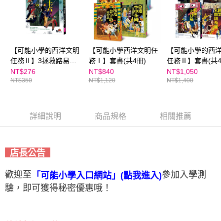
【可能小學的西洋文明
【可能小學西洋文明任
【可能小學的西
任務Ⅱ】3拯救路易十
務Ⅰ】套書(共4冊)
任務Ⅱ】套書(共4
六
NT$276
NT$840
NT$1,050
NT$350
NT$1,120
NT$1,400
詳細說明
商品規格
相關推薦
店長公告
歡迎至
參加入學測
「可能小學入口網站」(點我進入)
驗，即可獲得秘密優惠哦！