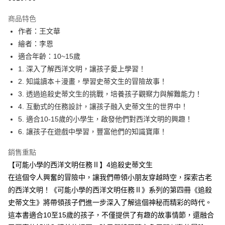
Apple Pay
商品特色
大哥付你分期
作者：王文華
相關說明
繪者：李恩
【大哥付你分期使用說明】
適合年齡：10~15歲
AFTEE先享後付
1.本服務由台灣大哥大提供，台灣大哥大用戶可立即使用無須另外申請。
1. 深入了解西洋文明，讓孩子愛上學習！
2.付款方式選擇「大哥付你分期」，訂單成立後會自動跳轉到大哥付的交易
相關說明
流程，驗證手機門號後，選擇欲分期的期數、繳款截止日，確認付款後即完
2. 知識讀本＋漫畫，學習史蒂文生的冒險故事！
【關於「AFTEE先享後付」】
成交易。
ATM付款
AFTEE先享後付是「在收到商品之後才付款」的支付方式。 讓您購物簡單
3. 透過追殺史蒂文生的挑戰，培養孩子觀察力與解難能力！
3.實際核准額度、可分期數及費用金額請依後續交易確認頁面所載為準。
便利好安心！
4. 互動式的任務設計，讓孩子融入史蒂文生的世界中！
4.訂單成立30分鐘內，如未前往確認交易或遇審核未通過，訂單將自動取
１．簡單：不需註冊會員、不需綁卡、不需儲值。
運送方式
消。如遇「轉專審核」未通過狀況，表示未達大哥付你分期系統評分，恕無
5. 適合10-15歲的小學生，啟發他們對西洋文明的興趣！
２．便利：只要手機號碼，簡訊認證，即可結帳。
法說明評估內容。
３．安心：先確認商品／服務後，再付款。
6. 讓孩子在遊戲中學習，豐富他們的知識寶庫！
付款後全家取貨｜8/8-8/14運費優惠，結帳滿499即享免運。
【繳款方式說明】
1.分期款項不併入電信帳單，「大哥付你分期」於每月結算日後寄送繳費提
每筆NT$70，滿NT$499(含以上)免運費
【「AFTEE先享後付」結帳流程】
銷售重點
醒簡訊。
１．於結帳方式選擇「AFTEE先享後付」後，將跳轉至「AFTEE先享後付」
2.透過簡訊連結打開帳單後，可選擇「超商條碼／台灣大直營門市／銀行轉
付款後7-11取貨
【可能小學的西洋文明任務Ⅱ】4追殺史蒂文生
結帳頁面，進行簡訊認證並確認金額後，即可完成結帳。
帳／街口支付／iPASS MONEY」等通路繳費。
２．訂單成立數日內，您將收到繳費通知簡訊。
在這個令人興奮的冒險中，讓我們帶領小朋友穿越時空，探索古老
每筆NT$70，滿NT$800(含以上)免運費
３．收到繳費通知簡訊後14天內，點擊此簡訊中的連結，可透過四大超商／
【注意事項】
的西洋文明！《可能小學的西洋文明任務Ⅱ》系列的第四冊《追殺
ATM／網路銀行／等多元方式進行付款，方視為交易完成。
國內宅配/郵寄 (不適用離島、海外及郵局i郵箱)
1.本服務係由「台灣大哥大股份有限公司」（以下簡稱本公司）所提供，讓
※ 請注意：結帳手續完成當下不需立刻繳費，但若您需要取消訂單，請聯絡
史蒂文生》將帶領孩子們進一步深入了解這個神秘而精彩的時代。
用戶於交易時，得透過本服務購買商品或服務，並由商店將買賣／分期付款
每筆NT$70，滿NT$800(含以上)免運費
購買商品的店家。未經商家同意取消之訂單仍視為有效，需透過AFTEE先享
這本書適合10至15歲的孩子，不僅提供了有趣的故事情節，還融合
買賣價金債權讓與本公司後，依約使用本公司帳單繳交帳款。
後付繳納相關費用。
2.基於同意付款使用「大哥付你分期」之契約關係目的，商店將以您的個人