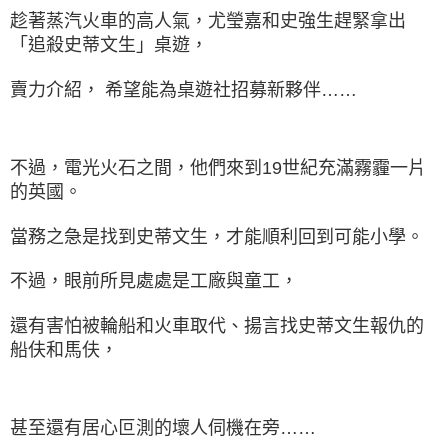
趁著蒸汽火車的高人氣，尤瑩嘉和史強生趕緊拿出
「追殺史蒂文生」桌遊，
賣力介紹，
希望能為桌遊社招募新夥伴……
不過，電光火石之間，他們來到19世紀充滿霧霾一片
的英國。
當務之急是找到史蒂文生，才能順利回到可能小學。
不過，眼前所見處處是工廠與童工，
還有害怕被輪船和火車取代、揚言找史蒂文生報仇的
船伕和馬伕，
甚至還有居心叵測的壞人伺機在旁……