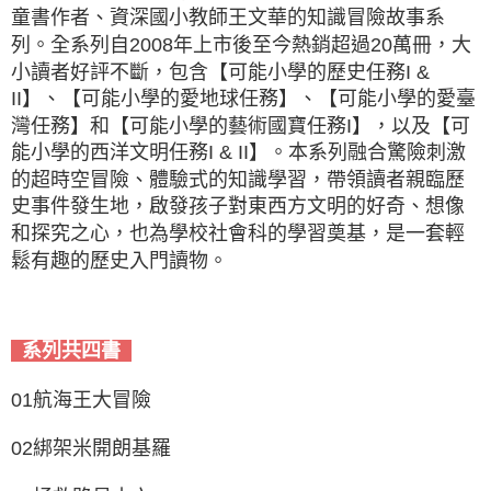
童書作者、資深國小教師王文華的知識冒險故事系
列。全系列自2008年上市後至今熱銷超過20萬冊，大
小讀者好評不斷，包含【可能小學的歷史任務I &
II】、【可能小學的愛地球任務】、【可能小學的愛臺
灣任務】和【可能小學的藝術國寶任務I】，以及【可
能小學的西洋文明任務I & II】。本系列融合驚險刺激
的超時空冒險、體驗式的知識學習，帶領讀者親臨歷
史事件發生地，啟發孩子對東西方文明的好奇、想像
和探究之心，也為學校社會科的學習奠基，是一套輕
鬆有趣的歷史入門讀物。
系列共四書
01航海王大冒險
02綁架米開朗基羅