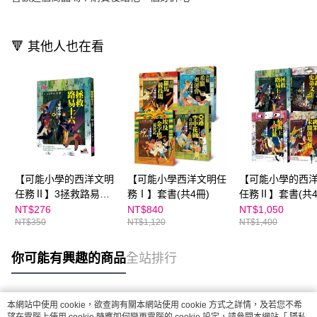
🔻 其他人也在看
【可能小學的西洋文明
【可能小學西洋文明任
【可能小學的西
任務Ⅱ】3拯救路易十
務Ⅰ】套書(共4冊)
任務Ⅱ】套書(共4
六
NT$276
NT$840
NT$1,050
NT$350
NT$1,120
NT$1,400
你可能有興趣的商品
全站排行
本網站中使用 cookie，欲查詢有關本網站使用 cookie 方式之詳情，及若您不希
熱門標籤