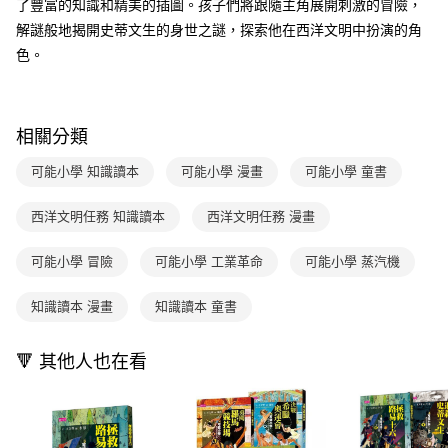
了豐富的知識和精美的插圖。孩子們將跟隨主角展開刺激的冒險，
離島宅配（澎湖、金門、馬祖、小琉球；不適用於郵局i郵箱）
※ 交易是否成功請以「AFTEE先享後付 」之結帳頁面顯示為準，若有關於
資料（包含姓名、電話或地址）提供予台灣大哥大進項蒐集、處理及利用，
是否繳費成功／繳費後需取消欲退款等相關疑問，請聯繫「AFTEE先享後付
解謎般地揭開史蒂文生的身世之謎，探索他在西洋文明中扮演的角
每筆NT$200
由本公司與您本人進行分期帳單所需資料之確認、核對及更正。
客戶支援中心」
https://netprotections.freshdesk.com/support/home
3.完整用戶服務條款，請詳閱以下連結：
https://oppay.tw/userRule
色。
海外包裹航空運送
查看運費
【注意事項】
１．透過由恩沛科技股份有限公司提供之「AFTEE先享後付」服務完成之交
易，需依本服務之必要範圍內提供個人資料，並將交易相關給付款項請求債
權轉讓予恩沛科技股份有限公司。
相關分類
２．關於個人資料處理事宜，請瀏覽以下網址：
https://aftee.tw/terms/#terms3
可能小學 知識讀本
可能小學 漫畫
可能小學 童書
３．未成年的使用者請事先徵得法定代理人或監護人之同意方可使用
「AFTEE先享後付」，若未經同意申辦者引起之損失，本公司不負相關責
西洋文明任務 知識讀本
西洋文明任務 漫畫
任。
４．使用「AFTEE先享後付」時，將依據個別帳號之用戶狀況，依本公司即
時審查核予不同之上限額度；若仍有額度不足之情形，本公司將視審查結果
可能小學 冒險
可能小學 工業革命
可能小學 蒸汽機
請求用戶進行身份認證。
５．嚴禁一人註冊多個帳號或使用他人資訊註冊。若發現惡意使用之情形，
知識讀本 漫畫
知識讀本 童書
恩沛科技股份有限公司將有權停止該用戶之使用額度並採取法律行動。
🔻 其他人也在看