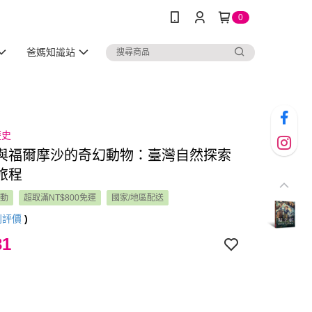
0
爸媽知識站
歷史
與福爾摩沙的奇幻動物：臺灣自然探索
旅程
活動
超取滿NT$800免運
國家/地區配送
則評價
)
31