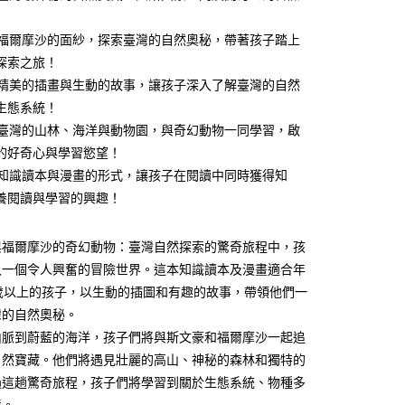
式選擇「大哥付你分期」，訂單成立後會自動跳轉到大哥付的交易
證手機門號後，選擇欲分期的期數、繳款截止日，確認付款後即
FTEE先享後付」】
。
揭開福爾摩沙的面紗，探索臺灣的自然奧秘，帶著孩子踏上
先享後付是「在收到商品之後才付款」的支付方式。 讓您購物簡單
准額度、可分期數及費用金額請依後續交易確認頁面所載為準。
心！
探索之旅！
立30分鐘內，如未前往確認交易或遇審核未通過，訂單將自動取
：不需註冊會員、不需綁卡、不需儲值。
透過精美的插畫與生動的故事，讓孩子深入了解臺灣的自然
「轉專審核」未通過狀況，表示未達大哥付你分期系統評分，恕
：只要手機號碼，簡訊認證，即可結帳。
評估內容。
：先確認商品／服務後，再付款。
生態系統！
式說明】
家取貨
深入臺灣的山林、海洋與動物園，與奇幻動物一同學習，啟
項不併入電信帳單，「大哥付你分期」於每月結算日後寄送繳費提
EE先享後付」結帳流程】
的好奇心與學習慾望！
0，滿NT$800(含以上)免運費
方式選擇「AFTEE先享後付」後，將跳轉至「AFTEE先享後
訊連結打開帳單後，可選擇「超商條碼／台灣大直營門市／銀行轉
頁面，進行簡訊認證並確認金額後，即可完成結帳。
結合知識讀本與漫畫的形式，讓孩子在閱讀中同時獲得知
付／iPASS MONEY」等通路繳費。
1取貨
成立數日內，您將收到繳費通知簡訊。
養閱讀與學習的興趣！
費通知簡訊後14天內，點擊此簡訊中的連結，可透過四大超商
0，滿NT$800(含以上)免運費
項】
網路銀行／等多元方式進行付款，方視為交易完成。
係由「台灣大哥大股份有限公司」（以下簡稱本公司）所提供，讓
：結帳手續完成當下不需立刻繳費，但若您需要取消訂單，請聯
郵寄 (不適用離島、海外及郵局i郵箱)
與福爾摩沙的奇幻動物：臺灣自然探索的驚奇旅程中，孩
易時，得透過本服務購買商品或服務，並由商店將買賣／分期付
的店家。未經商家同意取消之訂單仍視為有效，需透過AFTEE
金債權讓與本公司後，依約使用本公司帳單繳交帳款。
繳納相關費用。
0，滿NT$800(含以上)免運費
入一個令人興奮的冒險世界。這本知識讀本及漫畫適合年
意付款使用「大哥付你分期」之契約關係目的，商店將以您的個人
否成功請以「AFTEE先享後付 」之結帳頁面顯示為準，若有關於
3歲以上的孩子，以生動的插圖和有趣的故事，帶領他們一
含姓名、電話或地址）提供予台灣大哥大進項蒐集、處理及利
功／繳費後需取消欲退款等相關疑問，請聯繫「AFTEE先享後
（澎湖、金門、馬祖、小琉球；不適用於郵局i郵箱）
公司與您本人進行分期帳單所需資料之確認、核對及更正。
灣的自然奧秘。
援中心」
https://netprotections.freshdesk.com/support/home
00
戶服務條款，請詳閱以下連結：
https://oppay.tw/userRule
山脈到蔚藍的海洋，孩子們將與斯文豪和福爾摩沙一起追
項】
自然寶藏。他們將遇見壯麗的高山、神秘的森林和獨特的
航空運送
查看運費
恩沛科技股份有限公司提供之「AFTEE先享後付」服務完成之
過這趟驚奇旅程，孩子們將學習到關於生態系統、物種多
依本服務之必要範圍內提供個人資料，並將交易相關給付款項請
讓予恩沛科技股份有限公司。