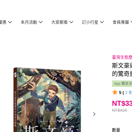
優惠
本月活動
大家都看
訂小行星
會員專屬
臺灣生態
斯文豪
的驚奇
App 獨享
5 (
2
NT$3
NT$420
數量