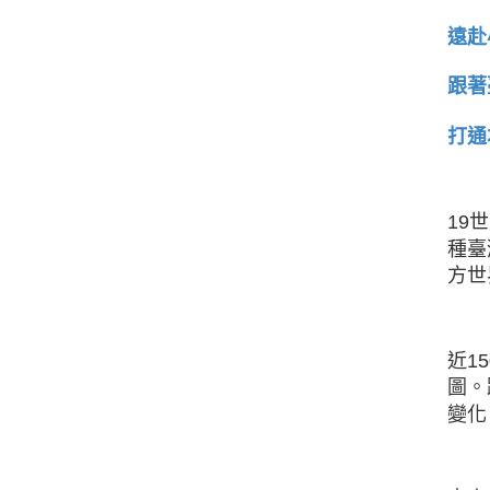
遠赴
跟著
打通
19
種臺
方世
近1
圖。
變化