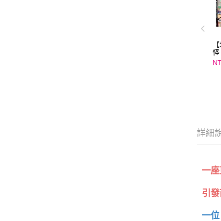
【
怪
旅
NT
詳細
一座
引發
一位