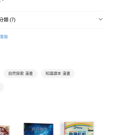
境。
個人資料處理事宜，請瀏覽以下網址：
ee.tw/terms/#terms3
年的使用者請事先徵得法定代理人或監護人之同意方可使用
類 (7)
E先享後付」，若未經同意申辦者引起之損失，本公司不負相關責
AFTEE先享後付」時，將依據個別帳號之用戶狀況，依本公司
7-12歲
知識讀本及漫畫
核予不同之上限額度；若仍有額度不足之情形，本公司將視審查
客服
用戶進行身份認證。
分科學習
自然科學
一人註冊多個帳號或使用他人資訊註冊。若發現惡意使用之情
得獎推薦
好書大家讀
科技股份有限公司將有權停止該用戶之使用額度並採取法律行
🏅金光閃閃得獎書單
得獎推薦
兒童深耕閱讀「兒童閱讀優良媒材」 評選
自然探索 漫畫
知識讀本 漫畫
得獎推薦
台北國際書展大獎
連結在地！探索臺灣特色與故事