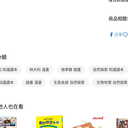
樣性和環
２．關於
https://aft
３．未成
商品相關分
「AFTE
任。
４．使用「
分齡推薦
即時審查
分享
主題書單
結果請求
５．嚴禁
主題書單
形，恩沛
動。
分類
熱門活動
主題書單
利 知識讀本
林大利 漫畫
張季雅 插畫
自然探索 知識讀本
主題書單
 知識讀本
插畫 漫畫
生態系統 自然探索
生物地理 自然探索
主題書單
其他人也在看