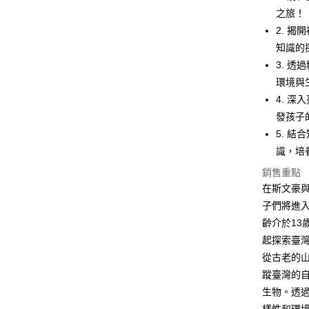
2.付款方
相關說明
之旅！
流程，驗
【關於「A
ATM付款
完成交易
2. 
AFTEE
3.實際核
便利好安
知識的
4.訂單成
１．簡單
3. 
消。如遇
２．便利
運送方式
無法說明
３．安心
環境與
【繳款方
付款後全
4. 
1.分期款
【「AFT
醒簡訊。
發孩子
每筆NT$7
１．於結帳
2.透過簡
付」結帳
5. 
帳／街口支
付款後7-1
２．訂單
識，培
３．收到繳
每筆NT$7
【注意事
／ATM／
銷售重點
1.本服務
※ 請注意
國內宅配/
在斯文豪
用戶於交
絡購買商品
款買賣價
先享後付
每筆NT$7
子們將進
2.基於同
※ 交易是
齡介於1
資料（包
是否繳費成
離島宅配
用，由本
起探索臺
付客戶支
每筆NT$2
3.完整用
從古老的
【注意事
蹤臺灣的
海外包裹
１．透過由
生物。透
交易，需
求債權轉