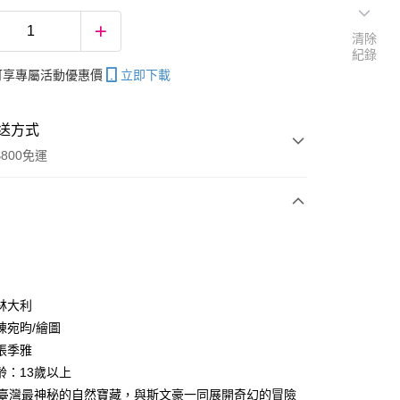
清除
紀錄
帳可享專屬活動優惠價
立即下載
送方式
800免運
次付款
林大利
陳宛昀/繪圖
分期
張季雅
你分期使用說明】
齡：13歲以上
享後付
由台灣大哥大提供，台灣大哥大用戶可立即使用無須另外申請。
前往臺灣最神秘的自然寶藏，與斯文豪一同展開奇幻的冒險