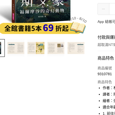
App 結
付款與運
超取滿NT$
付款方式
商品特色
信用卡一
商品編號
9310781
LINE Pay
商品特色
Apple Pay
作者：
譯者：
大哥付你
繪者：
相關說明
【大哥付
適合年
AFTEE先
1.本服務
1. 