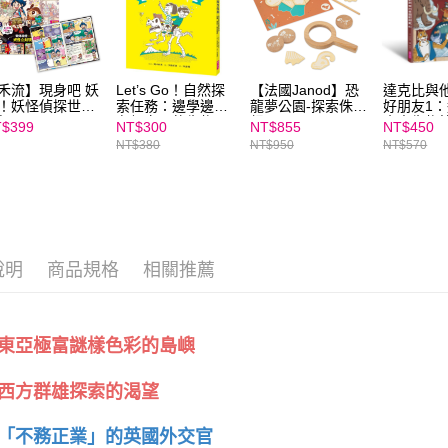
禾流】現身吧 妖
Let’s Go！自然探
【法國Janod】恐
達克比與
！妖怪偵探世界
索任務：邊學邊玩
龍夢公園-探索侏儸
好朋友1
行
有趣實用的生物．
紀
水中生物
$399
NT$300
NT$855
NT$450
地科．天文知識
空的驚奇
NT$380
NT$950
NT$570
現眾多生
知的祕密
說明
商品規格
相關推薦
東亞極富謎樣色彩的島嶼
西方群雄探索的渴望
「不務正業」的英國外交官