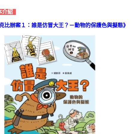
本介紹
克比辦案１：誰是仿冒大王？－動物的保護色與擬態》