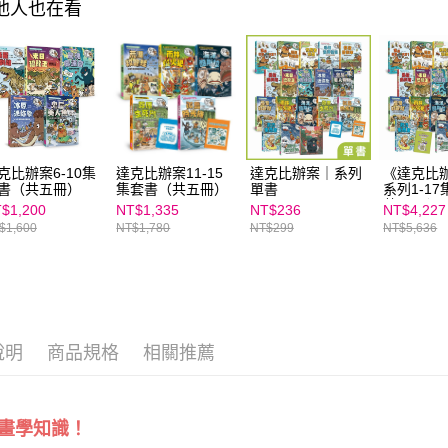
求債權轉
其他人也在看
２．關於
https://aft
３．未成
「AFTE
任。
４．使用「
即時審查
結果請求
５．嚴禁
克比辦案6-10集
達克比辦案11-15
達克比辦案｜系列
《達克比
形，恩沛
書（共五冊）
集套書（共五冊）
單書
系列1-17
動。
共17冊）
$1,200
NT$1,335
NT$236
NT$4,227
$1,600
NT$1,780
NT$299
NT$5,636
說明
商品規格
相關推薦
畫學知識！