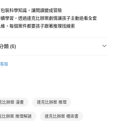
式選擇「大哥付你分期」，訂單成立後會自動跳轉到大哥付的交易
事包裝科學知識，讓閱讀變成冒險
證手機門號後，選擇欲分期的期數、繳款截止日，確認付款後即
FTEE先享後付」】
。
先享後付是「在收到商品之後才付款」的支付方式。 讓您購物簡單
持續學習，透過達克比辦案劇情讓孩子主動追看全套
准額度、可分期數及費用金額請依後續交易確認頁面所載為準。
心！
思維，每個案件都要孩子跟著推理找線索
立30分鐘內，如未前往確認交易或遇審核未通過，訂單將自動取
：不需註冊會員、不需綁卡、不需儲值。
「轉專審核」未通過狀況，表示未達大哥付你分期系統評分，恕
：只要手機號碼，簡訊認證，即可結帳。
評估內容。
：先確認商品／服務後，再付款。
式說明】
類 (6)
取貨｜8/8-8/14運費優惠，結帳滿499即享免運。
項不併入電信帳單，「大哥付你分期」於每月結算日後寄送繳費提
EE先享後付」結帳流程】
0，滿NT$499(含以上)免運費
方式選擇「AFTEE先享後付」後，將跳轉至「AFTEE先享後
7-12歲
知識讀本及漫畫
訊連結打開帳單後，可選擇「超商條碼／台灣大直營門市／銀行轉
頁面，進行簡訊認證並確認金額後，即可完成結帳。
客服
付／iPASS MONEY」等通路繳費。
1取貨
成立數日內，您將收到繳費通知簡訊。
中高年級｜達克比辦案
費通知簡訊後14天內，點擊此簡訊中的連結，可透過四大超商
0，滿NT$800(含以上)免運費
項】
網路銀行／等多元方式進行付款，方視為交易完成。
SDGs永續發展
係由「台灣大哥大股份有限公司」（以下簡稱本公司）所提供，讓
：結帳手續完成當下不需立刻繳費，但若您需要取消訂單，請聯
郵寄 (不適用離島、海外及郵局i郵箱)
易時，得透過本服務購買商品或服務，並由商店將買賣／分期付
分科學習
自然科學
的店家。未經商家同意取消之訂單仍視為有效，需透過AFTEE
金債權讓與本公司後，依約使用本公司帳單繳交帳款。
繳納相關費用。
0，滿NT$800(含以上)免運費
胡妙芬
意付款使用「大哥付你分期」之契約關係目的，商店將以您的個人
否成功請以「AFTEE先享後付 」之結帳頁面顯示為準，若有關於
克比辦案 漫畫
達克比辦案 推理
含姓名、電話或地址）提供予台灣大哥大進項蒐集、處理及利
功／繳費後需取消欲退款等相關疑問，請聯繫「AFTEE先享後
（澎湖、金門、馬祖、小琉球；不適用於郵局i郵箱）
得獎推薦
金漫獎
公司與您本人進行分期帳單所需資料之確認、核對及更正。
援中心」
https://netprotections.freshdesk.com/support/home
00
克比辦案 推理解謎
達克比辦案 橋梁書
戶服務條款，請詳閱以下連結：
https://oppay.tw/userRule
項】
航空運送
查看運費
恩沛科技股份有限公司提供之「AFTEE先享後付」服務完成之
依本服務之必要範圍內提供個人資料，並將交易相關給付款項請