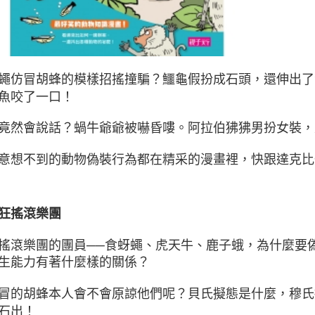
蠅仿冒胡蜂的模樣招搖撞騙？鱷龜假扮成石頭，還伸出了
魚咬了一口！
竟然會說話？蝸牛爺爺被嚇昏嘍。阿拉伯狒狒男扮女裝，
意想不到的動物偽裝行為都在精采的漫畫裡，快跟達克比
狂搖滾樂團
搖滾樂團的團員──食蚜蠅、虎天牛、鹿子蛾，為什麼要
生能力有著什麼樣的關係？
冒的胡蜂本人會不會原諒他們呢？貝氏擬態是什麼，穆氏
石出！