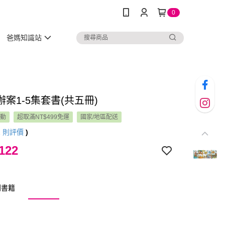
0
爸媽知識站
案1-5集套書(共五冊)
活動
超取滿NT$499免運
國家/地區配送
1
則評價
)
122
列書籍