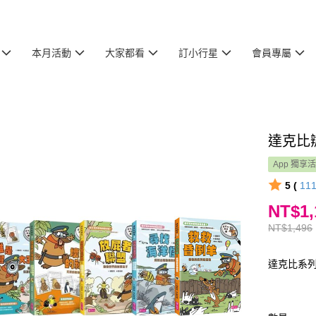
本月活動
大家都看
訂小行星
會員專屬
達克比辦
App 獨享
5 (
11
NT$1,
NT$1,496
達克比系