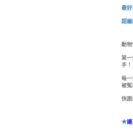
最好
超幽
動物
第一
手！
每一
被冤
快跟
★
達