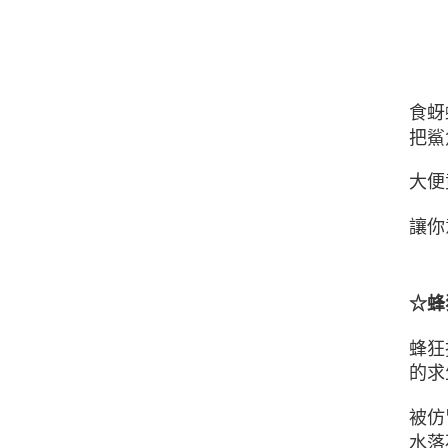
食蚜
把鯊
大便
讓你
☆蜂
蜂狂
的求
被仿
水落