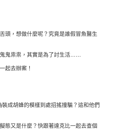
舌頭，想做什麼呢？究竟是誰假冒魚醫生
鬼鬼祟祟，其實是為了討生活……
一起去辦案！
偽裝成胡蜂的模樣到處招搖撞騙？這和他們
擬態又是什麼？快跟著達克比一起去查個