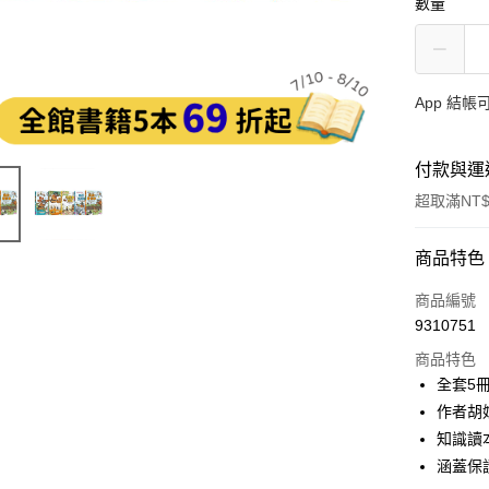
數量
App 結
付款與運
超取滿NT$
付款方式
商品特色
信用卡一
商品編號
9310751
LINE Pay
商品特色
Apple Pay
全套5
作者胡
大哥付你
知識讀
相關說明
【大哥付
涵蓋保
AFTEE先
1.本服務