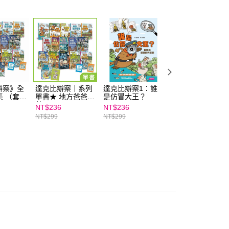
讓予恩沛科技股份有限公司。
個人資料處理事宜，請瀏覽以下網址：
ee.tw/terms/#terms3
年的使用者請事先徵得法定代理人或監護人之同意方可使用
E先享後付」，若未經同意申辦者引起之損失，本公司不負相關責
AFTEE先享後付」時，將依據個別帳號之用戶狀況，依本公司
核予不同之上限額度；若仍有額度不足之情形，本公司將視審查
用戶進行身份認證。
一人註冊多個帳號或使用他人資訊註冊。若發現惡意使用之情
辦案》全
達克比辦案｜系列
達克比辦案1：誰
達克比辦案6：暴
科技股份有限公司將有權停止該用戶之使用額度並採取法律行
集 （套書
單書★ 地方爸爸推
是仿冒大王？
龍遇到雞
薦品項
NT$236
NT$236
NT$252
NT$299
NT$299
NT$320