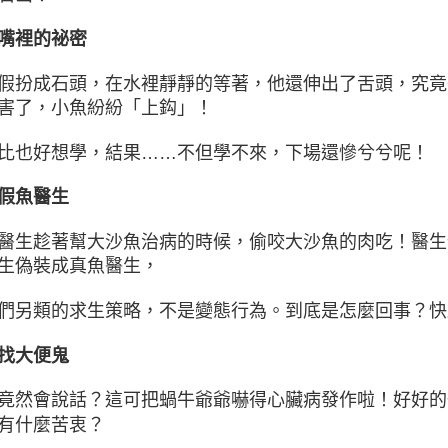
嘴裡的祕密
假扮成石頭，在水裡靜靜的等著，他還伸出了舌頭，究竟
害了，小魚紛紛「上鈎」！
比也好想學，結果……不但學不來，下場還慘兮兮呢！
假魚醫生
醫生趁著幫大沙魚治病的時候，偷咬大沙魚的肉吃！醫生
生偽裝成真魚醫生，
們另類的求生策略，不是變態行為。到底是怎麼回事？快
找大便鬼
竟然會說話？這可把蝸牛爺爺嚇得心臟病發作啦！好好的
有什麼苦衷？