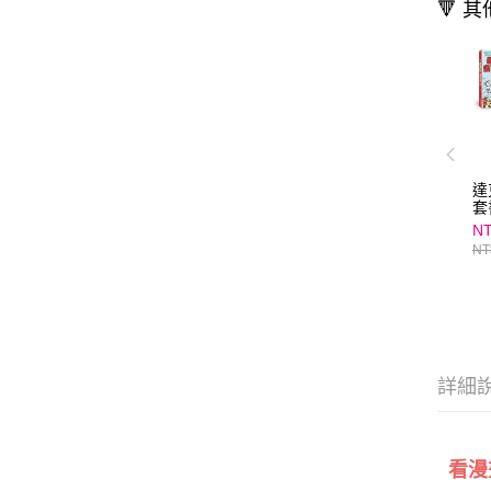
🔻 
達
套
NT
NT
詳細
看漫