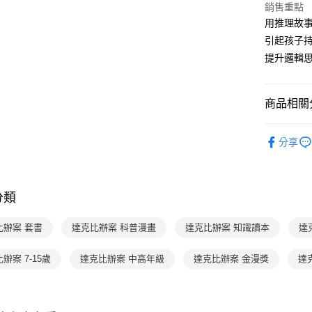
銷售重點
2.付款方
相關說明
用推理故
流程，驗
【關於「A
ATM付款
完成交易
AFTEE
引起孩子
3.實際核
便利好安
提升邏輯
4.訂單成
１．簡單
消。如遇
２．便利
運送方式
無法說明
３．安心
【繳款方
商品相關分
付款後全家
1.分期款
【「AFT
醒簡訊。
每筆NT$7
１．於結帳
分齡推薦
2.透過簡
付」結帳
分享
帳／街口支
付款後7-1
２．訂單
經典系列
３．收到繳
每筆NT$7
【注意事
主題書單
／ATM／
1.本服務
※ 請注意
國內宅配/
分類
用戶於交
主題書單
絡購買商品
款買賣價
先享後付
每筆NT$7
暢銷作者
2.基於同
※ 交易是
比辦案 套書
達克比辦案 科普漫畫
達克比辦案 知識讀本
達
資料（包
是否繳費成
離島宅配
主題書單
用，由本
付客戶支
辦案 7-15歲
達克比辦案 中高年級
達克比辦案 金漫獎
每筆NT$2
達
3.完整用
【注意事
海外包裹
１．透過由
交易，需