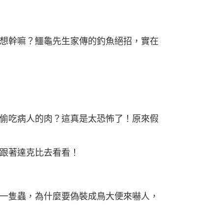
想幹嘛？鱷龜先生家傳的釣魚絕招，實在
偷吃病人的肉？這真是太恐怖了！原來假
跟著達克比去看看！
一隻蟲，為什麼要偽裝成鳥大便來嚇人，