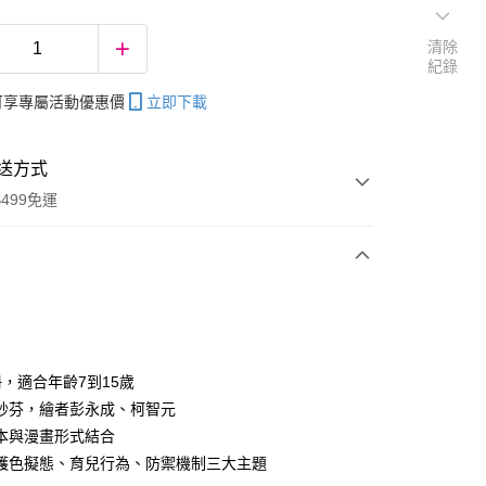
清除
紀錄
帳可享專屬活動優惠價
立即下載
送方式
499免運
次付款
冊，適合年齡7到15歲
妙芬，繪者彭永成、柯智元
分期
本與漫畫形式結合
你分期使用說明】
護色擬態、育兒行為、防禦機制三大主題
享後付
由台灣大哥大提供，台灣大哥大用戶可立即使用無須另外申請。