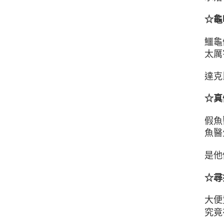
☆龜
鱷龜
太厲
達克
☆真
假魚
魚醫
是他
☆尋
大便
究竟