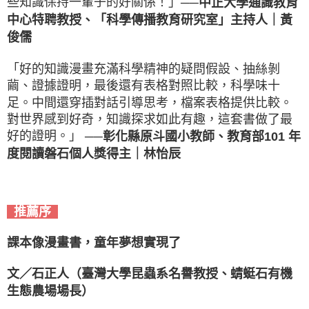
些知識保持一輩子的好關係！」
──中正大學通識教育
｜
中心特聘教授、「科學傳播教育研究室」主持人
黃
俊儒
「好的知識漫畫充滿科學精神的疑問假設、抽絲剝
繭、證據證明，最後還有表格對照比較，科學味十
足。中間還穿插對話引導思考，檔案表格提供比較。
對世界感到好奇，知識探求如此有趣，這套書做了最
好的證明。」
──彰化縣原斗國小教師、教育部101 年
｜
度閱讀磐石個人獎得主
林怡辰
推薦序
課本像漫畫書，童年夢想實現了
文／石正人（臺灣大學昆蟲系名譽教授、蜻蜓石有機
生態農場場長）