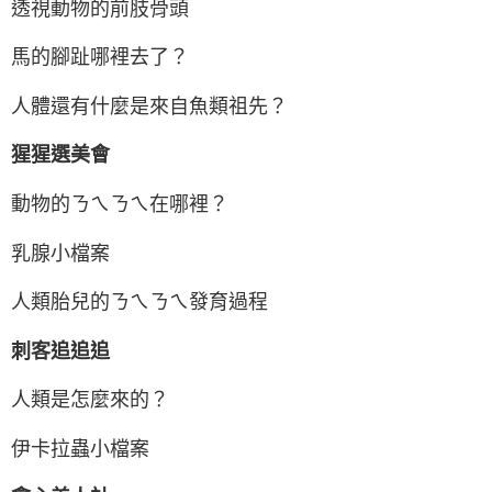
透視動物的前肢骨頭
馬的腳趾哪裡去了？
人體還有什麼是來自魚類祖先？
猩猩選美會
動物的ㄋㄟㄋㄟ在哪裡？
乳腺小檔案
人類胎兒的ㄋㄟㄋㄟ發育過程
刺客追追追
人類是怎麼來的？
伊卡拉蟲小檔案