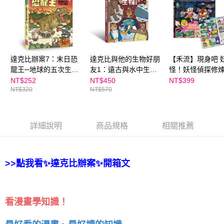
達克比辦案7：末日恐
達克比與他的生物好朋
【禾流】現身吧 
龍王─地球的五次生物
友1：遠古與水中生物
怪！妖怪偵探修
大滅絕
篇｜跨時空的驚奇旅
NT$252
NT$450
NT$399
NT$320
NT$570
程，發現眾多生物不為
人知的祕密
詳細說明
商品規格
相關推薦
>>點我看✨達克比辦案✨開箱文
看漫畫學知識！