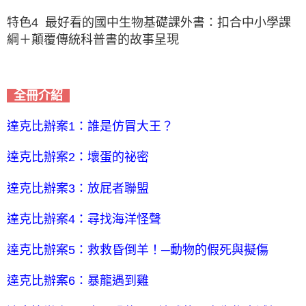
特色4 最好看的國中生物基礎課外書：扣合中小學課
綱＋顛覆傳統科普書的故事呈現
全冊介紹
達克比辦案1：誰是仿冒大王？
達克比辦案2
：
壞蛋的祕密
達克比辦案3
：
放屁者聯盟
達克比辦案4
：
尋找海洋怪聲
達克比辦案5：救救昏倒羊！─動物的假死與擬傷
達克比辦案6：暴龍遇到雞