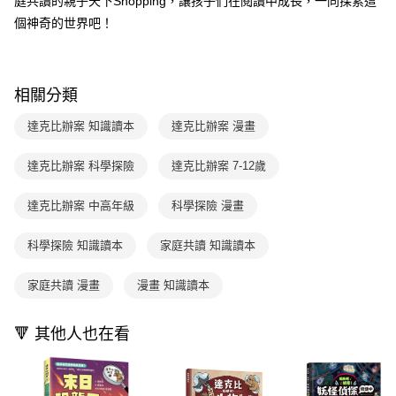
庭共讀的親子天下Shopping，讓孩子們在閱讀中成長，一同探索這
用戶於交易時，得透過本服務購買商品或服務，並由商店將買賣／分期付款
每筆NT$70，滿NT$800(含以上)免運費
購買商品的店家。未經商家同意取消之訂單仍視為有效，需透過AFTEE先享
個神奇的世界吧！
買賣價金債權讓與本公司後，依約使用本公司帳單繳交帳款。
後付繳納相關費用。
2.基於同意付款使用「大哥付你分期」之契約關係目的，商店將以您的個人
離島宅配（澎湖、金門、馬祖、小琉球；不適用於郵局i郵箱）
※ 交易是否成功請以「AFTEE先享後付 」之結帳頁面顯示為準，若有關於
資料（包含姓名、電話或地址）提供予台灣大哥大進項蒐集、處理及利用，
是否繳費成功／繳費後需取消欲退款等相關疑問，請聯繫「AFTEE先享後付
每筆NT$200
由本公司與您本人進行分期帳單所需資料之確認、核對及更正。
客戶支援中心」
https://netprotections.freshdesk.com/support/home
3.完整用戶服務條款，請詳閱以下連結：
https://oppay.tw/userRule
相關分類
海外包裹航空運送
查看運費
【注意事項】
１．透過由恩沛科技股份有限公司提供之「AFTEE先享後付」服務完成之交
達克比辦案 知識讀本
達克比辦案 漫畫
易，需依本服務之必要範圍內提供個人資料，並將交易相關給付款項請求債
權轉讓予恩沛科技股份有限公司。
達克比辦案 科學探險
達克比辦案 7-12歲
２．關於個人資料處理事宜，請瀏覽以下網址：
https://aftee.tw/terms/#terms3
３．未成年的使用者請事先徵得法定代理人或監護人之同意方可使用
達克比辦案 中高年級
科學探險 漫畫
「AFTEE先享後付」，若未經同意申辦者引起之損失，本公司不負相關責
任。
科學探險 知識讀本
家庭共讀 知識讀本
４．使用「AFTEE先享後付」時，將依據個別帳號之用戶狀況，依本公司即
時審查核予不同之上限額度；若仍有額度不足之情形，本公司將視審查結果
請求用戶進行身份認證。
家庭共讀 漫畫
漫畫 知識讀本
５．嚴禁一人註冊多個帳號或使用他人資訊註冊。若發現惡意使用之情形，
恩沛科技股份有限公司將有權停止該用戶之使用額度並採取法律行動。
🔻 其他人也在看