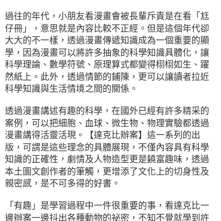
過往的年代，小朋友看漫畫會被長輩斥責是在看「尪
仔冊」，意思就是內容比較不正經。但是這個年代卻
大大的不一樣，透過漫畫傳遞知識成為一個重要的顯
學，因為漫畫可以將許多抽象的科學知識具體化，讓
科學理論、數學符號、原理算式都變得栩栩如生、躍
然紙上。此外，透過情節的鋪陳，更可以讓讀者拉近
科學知識與生活情境之間的關係。
透過漫畫講述有趣的科學，在國外已經有許多精采的
案例，可以把細胞、血球、微生物、物理實驗都透過
漫畫講得活靈活現。【達克比辦案】這一系列的出
版，可謂是這些理念的具體展現，不僅內容具有科學
知識的正確性，劇情及人物造型更是饒富趣味，透過
本土圖文創作者的筆觸，更增添了文化上的切身性及
親密感，是不可多得的好書。
「有趣」是學習過程中一件很重要的事，看達克比一
邊辦案一邊抖出各種動物的祕密，不知不覺就學到許