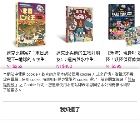
達克比辦案7：末日恐
達克比與他的生物好朋
【禾流】現身吧 
龍王─地球的五次生物
友1：遠古與水中生物
怪！妖怪偵探修
大滅絕
篇｜跨時空的驚奇旅
NT$252
NT$450
NT$399
NT$320
NT$570
程，發現眾多生物不為
本網站中使用 cookie，欲查詢有關本網站使用 cookie 方式之詳情，及若您不希
人知的祕密
望在電腦上使用 cookie 時應如何變更電腦的 cookie 設定，請參閱本網站「
隱私
權條款
」之 Cookie 聲明。您繼續使用本網站即表示您同意本公司得按本網站使
你可能有興趣的商品
全站排行
用條款之 Cookie 聲明使用 cookie。
了解更多 >
我知道了
熱門標籤