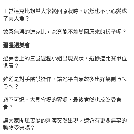
正當達克比想幫大家變回原狀時，居然也不小心變成
了美人魚？
欲哭無淚的達克比，究竟能不能變回原來的樣子呢？
猩猩選美會
選美會上的三號猩猩小姐出現異狀，還慘遭比賽單位
退賽？！
難道是對手陰謀操作，讓她平白無故多出好幾副ㄋㄟ
ㄋㄟ？
怒不可遏、大鬧會場的猩媽，最後竟然也成為受害
者？
讓大家聞風喪膽的刺客突然出現，還會有更多無辜的
動物受害嗎？