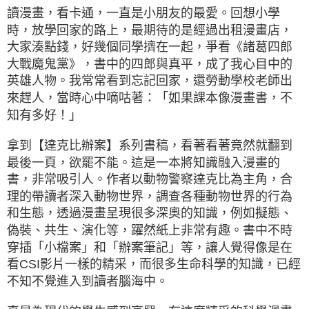
讀漫畫，看卡通，一直是小朋友的最愛。回想小學
時，放學回家的路上，最期待的是經過出租漫畫店，
大家湊點錢，好幾個同學擠在一起，爭看《諸葛四郎
大戰魔鬼黨》，書中的四郎與真平，成了我心目中的
英雄人物。我常常看到忘記回家，還勞動學校老師出
來趕人，當時心中嘀咕著：「如果課本像漫畫書，不
知有多好！」
拿到【達克比辦案】系列書稿，看著看著竟然就翻到
最後一頁，欲罷不能。這是一本將知識融入漫畫的
書，非常吸引人。作者以動物警察達克比為主角，合
理的帶讀者深入動物世界，調查各種動物世界的行為
和生態，透過漫畫呈現很多深奧的知識，例如擬態、
偽裝、共生、演化等，躍然紙上非常有趣。書中不時
穿插「小檔案」和「辦案筆記」等，讓人覺得像是在
看CSI影片一樣的精采，而很多生命科學的知識，已經
不知不覺進入到讀者腦海中。