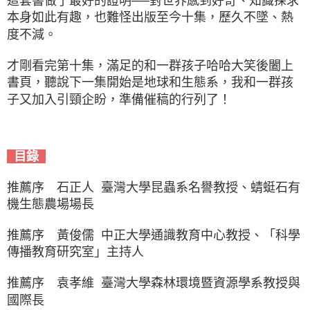
這套書做了最好的證明──對世界感到好奇、知識探求
本身如此有趣，也難怪出版至今十集，歷久不墜、熱
度不減。
才剛看完第十集，滿足的和一群孩子哈哈大笑後闔上
書頁，聽說下一集開始是地球和生態系，我和一群孩
子又加入引頸企盼，準備催稿的行列了！
目錄
推薦序 石正人 臺灣大學昆蟲系名譽教授、蜻蜓石有
機生態農場場長
推薦序 黃俊儒 中正大學通識教育中心教授、「科學
傳播教育研究室」主持人
推薦序 袁孝維 臺灣大學森林環境暨資源學系教授與
國際長