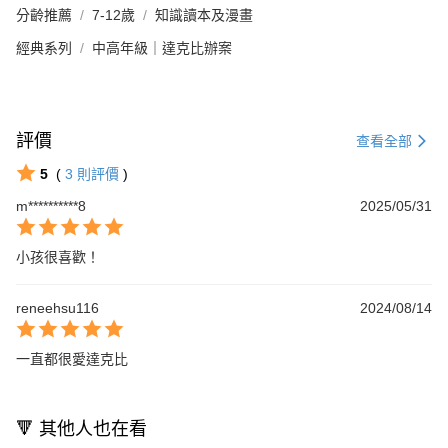
分齡推薦
7-12歲
知識讀本及漫畫
經典系列
中高年級｜達克比辦案
評價
查看全部
5
(
3
則評價
)
m**********8
2025/05/31
小孩很喜歡！
reneehsu116
2024/08/14
一直都很愛達克比
🔻 其他人也在看