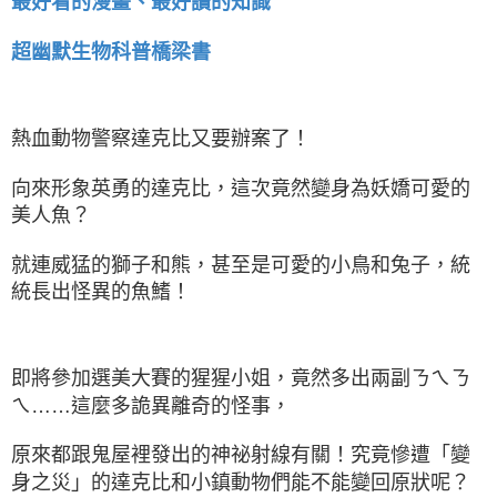
最好看的漫畫、最好讀的知識
超幽默生物科普橋梁書
熱血動物警察達克比又要辦案了！
向來形象英勇的達克比，這次竟然變身為妖嬌可愛的
美人魚？
就連威猛的獅子和熊，甚至是可愛的小鳥和兔子，統
統長出怪異的魚鰭！
即將參加選美大賽的猩猩小姐，竟然多出兩副ㄋㄟㄋ
ㄟ……這麼多詭異離奇的怪事，
原來都跟鬼屋裡發出的神祕射線有關！究竟慘遭「變
身之災」的達克比和小鎮動物們能不能變回原狀呢？