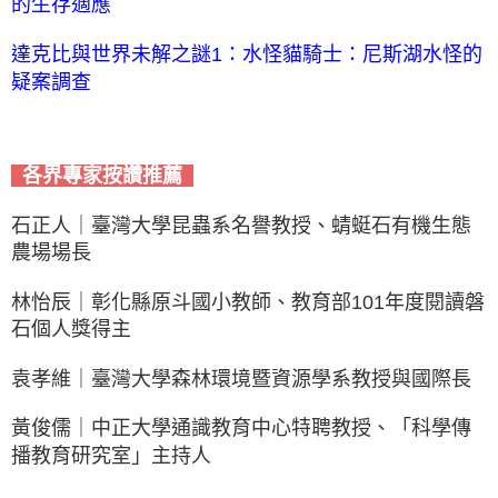
的生存適應
達克比與世界未解之謎1：水怪貓騎士：尼斯湖水怪的
疑案調查
各界專家按讚推薦
石正人｜臺灣大學昆蟲系名譽教授、蜻蜓石有機生態
農場場長
林怡辰｜彰化縣原斗國小教師、教育部101年度閱讀磐
石個人獎得主
袁孝維｜臺灣大學森林環境暨資源學系教授與國際長
黃俊儒｜中正大學通識教育中心特聘教授、「科學傳
播教育研究室」主持人