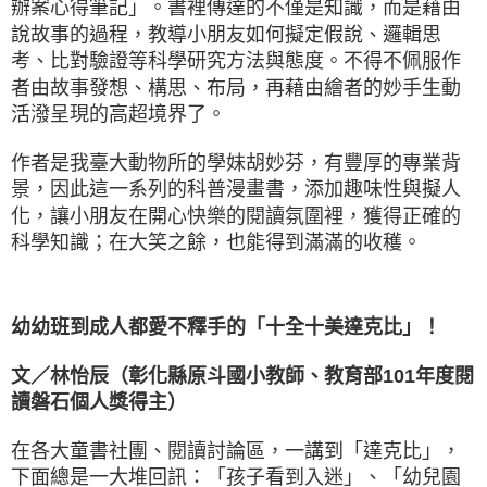
辦案心得筆記」。書裡傳達的不僅是知識，而是藉由
說故事的過程，教導小朋友如何擬定假說、邏輯思
考、比對驗證等科學研究方法與態度。不得不佩服作
者由故事發想、構思、布局，再藉由繪者的妙手生動
活潑呈現的高超境界了。
作者是我臺大動物所的學妹胡妙芬，有豐厚的專業背
景，因此這一系列的科普漫畫書，添加趣味性與擬人
化，讓小朋友在開心快樂的閱讀氛圍裡，獲得正確的
科學知識；在大笑之餘，也能得到滿滿的收穫。
幼幼班到成人都愛不釋手的「十全十美達克比」！
文／林怡辰（彰化縣原斗國小教師、教育部101年度閱
讀磐石個人獎得主）
在各大童書社團、閱讀討論區，一講到「達克比」，
下面總是一大堆回訊：「孩子看到入迷」、「幼兒園