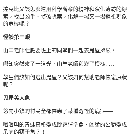
達克比又該怎麼運用科學辦案的精神和演化遺跡的線
索，找出凶手、偵破懸案，化解一場又一場返祖現象
的危機呢？
怪談第三眼
山羊老師壯膽要班上的同學們一起去鬼屋探險，
哪知突然來了一道光，山羊老師卻變了模樣……
學生們該如何逃出鬼屋？又該如何幫助老師恢復原狀
呢？
鬼屋美人魚
悠閒小鎮的村民全都罹患了某種奇怪的病症──
嘓嘓叫的青蛙葛格變成跳躍彈塗魚、凶猛的公獅變成
呆萌的獅子魚？！