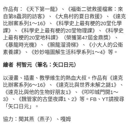
作品有：《天下第一龍》、《福衛二號救援檔案：來
自第8蟲洞的訪客》、《大鳥村的夏日救援》、《達克
比辦案系列1～16》、《科學史上最有梗的20堂化學
課》、《科學史上最有梗的20堂物理課》、《科學史
上最有梗的20堂地科課》（榮獲第47屆金鼎獎）、
《暴龍時光機》、《腕龍溜滑梯》、《小大人的公衛
素養課》、《妙妙喵圖解生活科學系列1～4》等。
繪者 柯智元（筆名：矢口日元）
以漫畫、插畫、教學維生的熱血大叔。作品有《達克
比辦案系列6～16》、《達克比與世界未解之謎1》、
《達克比與他的生物好朋友1》、《叩叩城門開1～
3》、《魏管家的古堡夜譚1、2》等。FB、YT請搜尋
「矢口日元」。
協力：聞其燕（燕子）、嘎姆