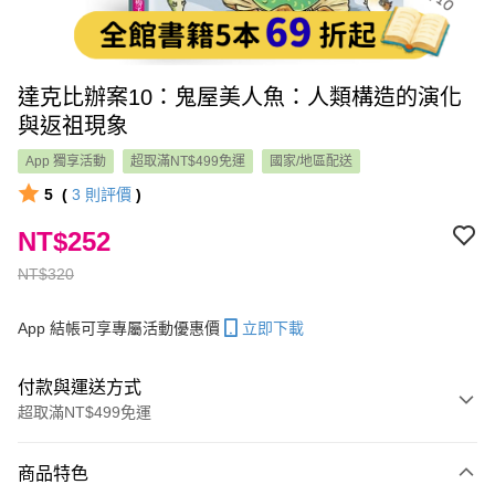
達克比辦案10：鬼屋美人魚：人類構造的演化
與返祖現象
App 獨享活動
超取滿NT$499免運
國家/地區配送
5
(
3
則評價
)
NT$252
NT$320
App 結帳可享專屬活動優惠價
立即下載
付款與運送方式
超取滿NT$499免運
付款方式
商品特色
信用卡一次付款