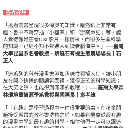
各界好評
「透過漫畫呈現很多深奧的知識，躍然紙上非常有
趣。書中不時穿插『小檔案』和『辦案筆記』等，讓
人覺得像是在看CSI 影片一樣精采，而很多生命科學
的知識，已經不知不覺進入到讀者腦海中。」
──臺灣
大學昆蟲系名譽教授、蜻蜓石有機生態農場場長｜石
正人
「這系列的科普漫畫書添加趣味性與擬人化，讓小朋
友在開心快樂的閱讀氛圍裡，獲得正確的科學知識；
在大笑之餘，也能得到滿滿的收穫。」
──臺灣大學森
林環境暨資源學系教授與國際長｜袁孝維
「『有趣』是學習過程中一件很重要的事。在孩童開
始接受嚴肅的教科書洗禮之前，如果有機會從最有趣
的漫畫中學到最有趣的科學，相信他們一定可以跟這