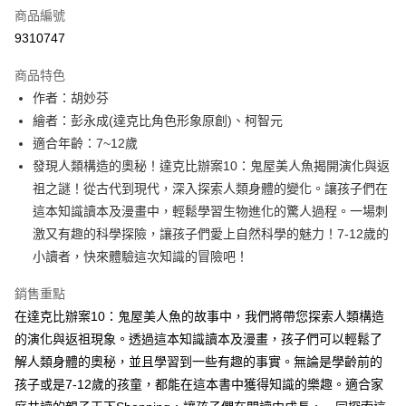
商品編號
LINE Pay
9310747
Apple Pay
商品特色
大哥付你分期
作者：胡妙芬
相關說明
繪者：彭永成(達克比角色形象原創)、柯智元
【大哥付你分期使用說明】
適合年齡：7~12歲
AFTEE先享後付
1.本服務由台灣大哥大提供，台灣大哥大用戶可立即使用無須另外申請。
發現人類構造的奧秘！達克比辦案10：鬼屋美人魚揭開演化與返
2.付款方式選擇「大哥付你分期」，訂單成立後會自動跳轉到大哥付的交易
相關說明
流程，驗證手機門號後，選擇欲分期的期數、繳款截止日，確認付款後即完
祖之謎！從古代到現代，深入探索人類身體的變化。讓孩子們在
【關於「AFTEE先享後付」】
成交易。
ATM付款
AFTEE先享後付是「在收到商品之後才付款」的支付方式。 讓您購物簡單
這本知識讀本及漫畫中，輕鬆學習生物進化的驚人過程。一場刺
3.實際核准額度、可分期數及費用金額請依後續交易確認頁面所載為準。
便利好安心！
激又有趣的科學探險，讓孩子們愛上自然科學的魅力！7-12歲的
4.訂單成立30分鐘內，如未前往確認交易或遇審核未通過，訂單將自動取
１．簡單：不需註冊會員、不需綁卡、不需儲值。
運送方式
消。如遇「轉專審核」未通過狀況，表示未達大哥付你分期系統評分，恕無
小讀者，快來體驗這次知識的冒險吧！
２．便利：只要手機號碼，簡訊認證，即可結帳。
法說明評估內容。
３．安心：先確認商品／服務後，再付款。
付款後全家取貨｜8/8-8/14運費優惠，結帳滿499即享免運。
【繳款方式說明】
銷售重點
1.分期款項不併入電信帳單，「大哥付你分期」於每月結算日後寄送繳費提
每筆NT$70，滿NT$499(含以上)免運費
【「AFTEE先享後付」結帳流程】
在達克比辦案10：鬼屋美人魚的故事中，我們將帶您探索人類構造
醒簡訊。
１．於結帳方式選擇「AFTEE先享後付」後，將跳轉至「AFTEE先享後付」
2.透過簡訊連結打開帳單後，可選擇「超商條碼／台灣大直營門市／銀行轉
付款後7-11取貨
的演化與返祖現象。透過這本知識讀本及漫畫，孩子們可以輕鬆了
結帳頁面，進行簡訊認證並確認金額後，即可完成結帳。
帳／街口支付／iPASS MONEY」等通路繳費。
２．訂單成立數日內，您將收到繳費通知簡訊。
解人類身體的奧秘，並且學習到一些有趣的事實。無論是學齡前的
每筆NT$70，滿NT$800(含以上)免運費
３．收到繳費通知簡訊後14天內，點擊此簡訊中的連結，可透過四大超商／
【注意事項】
孩子或是7-12歲的孩童，都能在這本書中獲得知識的樂趣。適合家
ATM／網路銀行／等多元方式進行付款，方視為交易完成。
國內宅配/郵寄 (不適用離島、海外及郵局i郵箱)
1.本服務係由「台灣大哥大股份有限公司」（以下簡稱本公司）所提供，讓
※ 請注意：結帳手續完成當下不需立刻繳費，但若您需要取消訂單，請聯絡