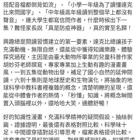
搭配音檔都倒背如流」、「小學一年級為了讀懂達克
比來問國字」、「中年級高年級讀到整個早上都沒有
聲音」，連大學生都寫信問作者，什麼時候出下一
集？難怪家長說「真是防疫神器」，真的實至名歸！
興趣總是閱讀習慣建立的第一要素，達克比總讓孩子
充滿動機、無限自燃，還能從中獲得知識樂趣、體驗
探究過程，主因是由臺大動物所畢業的兒童科普作家
胡妙芬老師撰寫，專家專業加上生動有趣的漫畫畫
風，一到五集從動物出發，補足了國小自然的延伸閱
讀。六到十集則是地球歷史和生物演化，將抽象的地
球科學中教科書裡複雜的概念，清楚明瞭的呈現，還
能從中體會作者的熱情，「秒懂」知識、將概念瞬間
置入頭腦裡以外，還哈哈大笑，通體舒暢！
好的知識性漫畫，充滿科學精神的疑問假設、抽絲剝
繭、證據證明，最後還有表格對照比較，科學味十
足。中間還穿插對話引導思考，檔案表格提供比較。