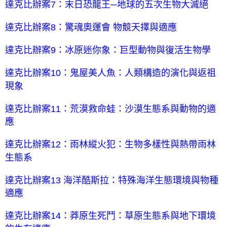
達克比辦案7：末日恐龍王─地球的五次生物大滅絕
達克比辦案8：驚魂奧運會 物競天擇與適應
達克比辦案9：冰原迷你象：巨型動物與復活生物學
達克比辦案10：鬼屋美人魚：人類構造的演化與返祖
現象
達克比辦案11：荒漠救命蛙：沙漠生態系與動物的適
應
達克比辦案12：雨林縱火犯：生物多樣性與熱帶雨林
生態系
達克比辦案13 海洋酷斯拉：特殊海洋生態環境與物種
適應
達克比辦案14：莽原生死鬥：草原生態系與地下環境