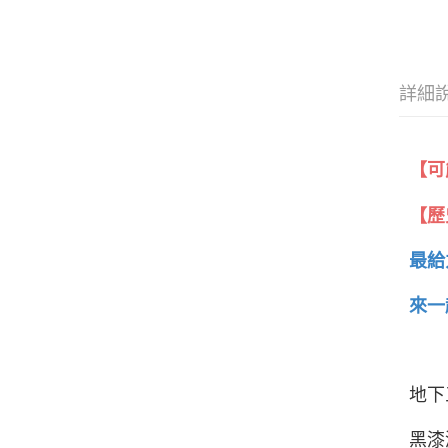
詳細
【可
【歷
最給
來一
地下
黑漆