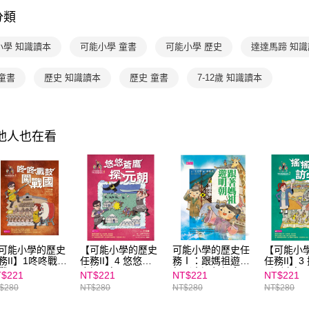
「AFTE
分類
暢銷作者
任。
４．使用「
小學 知識讀本
可能小學 童書
可能小學 歷史
達達馬蹄 知
即時審查
結果請求
５．嚴禁
童書
歷史 知識讀本
歷史 童書
7-12歲 知識讀本
形，恩沛
動。
其他人也在看
可能小學的歷史
【可能小學的歷史
可能小學的歷史任
【可能小
務II】1咚咚戰鼓
任務II】4 悠悠蒼
務Ⅰ：跟媽祖遊明
任務II】3
戰國
鷹探元朝
朝（十週年紀念
扇到宋朝
$221
NT$221
NT$221
NT$221
版）
$280
NT$280
NT$280
NT$280