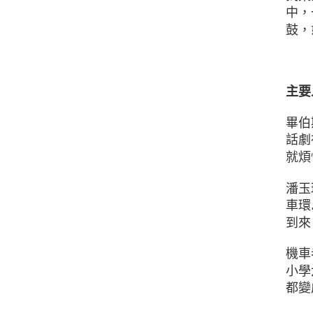
中，
鼓，
主要
畢伯
話劇
就煩
潘玉
車環
到來
機車
小學
都變