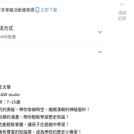
帳可享專屬活動優惠價
立即下載
清除
紀錄
送方式
499免運
次付款
王文華
W studio
分期
：7~15歲
你分期使用說明】
代的奧秘，帶你穿越時空，揭開漢朝的神秘面紗！
享後付
由台灣大哥大提供，台灣大哥大用戶可立即使用無須另外申請。
有趣的漫畫，帶你輕鬆學習歷史知識！
式選擇「大哥付你分期」，訂單成立後會自動跳轉到大哥付的交易
也能輕鬆掌握，讓孩子在遊戲中學習！
證手機門號後，選擇欲分期的期數、繳款截止日，確認付款後即
FTEE先享後付」】
。
擁有豐富的知識庫，成為學校的歷史小專家！
先享後付是「在收到商品之後才付款」的支付方式。 讓您購物簡單