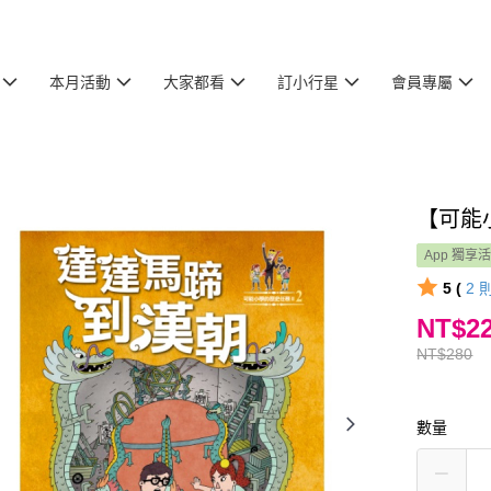
本月活動
大家都看
訂小行星
會員專屬
【可能
App 獨享
5 (
2
NT$2
NT$280
數量