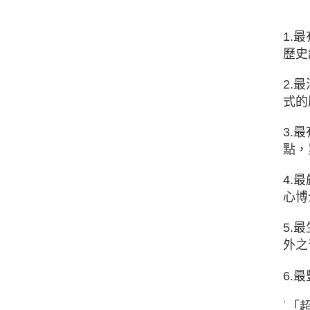
1.
歷史
2.
式的
3.
點，
4.
心博
5.
外之
6.
˙「