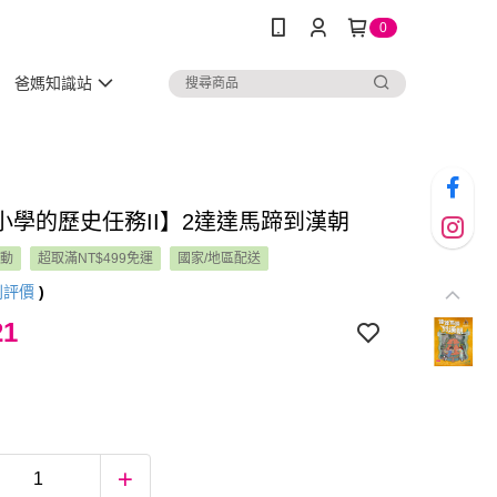
0
爸媽知識站
小學的歷史任務II】2達達馬蹄到漢朝
活動
超取滿NT$499免運
國家/地區配送
則評價
)
21