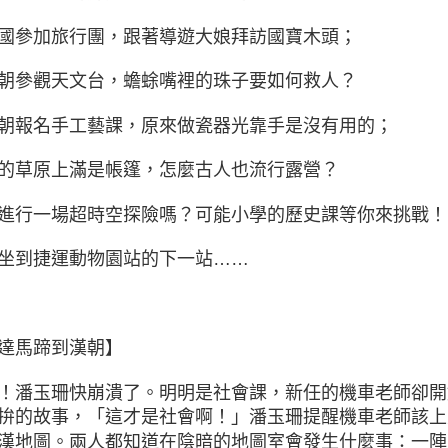
國參加旅行團，跟著導遊大娘拜訪國寶木頭；
朝參觀天文台，蟾蜍嘴裡的珠子要如何救人？
朝報名手工藝課，原來做瓷器光靠手是沒有用的；
的草原上滿是帳篷，怎麼古人也流行露營？
進行一場超時空探險嗎？可能小學的歷史課等你來挑戰！
坐到捷運動物園站的下一站……
達馬蹄到漢朝】
！潘玉珊快崩潰了。明明是社會課，新任的機車老師卻開
拚的故事，「這才是社會啊！」潘玉珊提醒機車老師該上
漢地圖。兩人都知道在陰暗的地圖室會發生什麼事：一陣