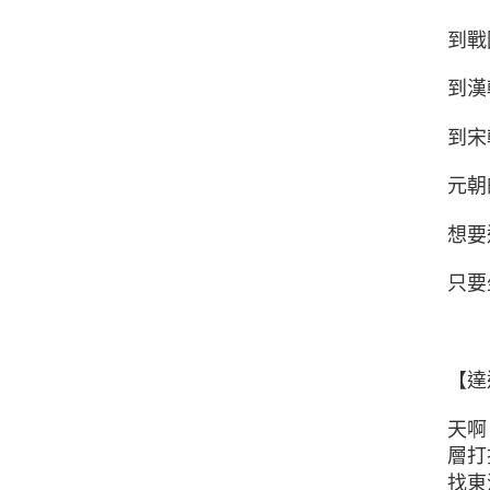
到戰
到漢
到宋
元朝
想要
只要
【達
天啊
層打
找東