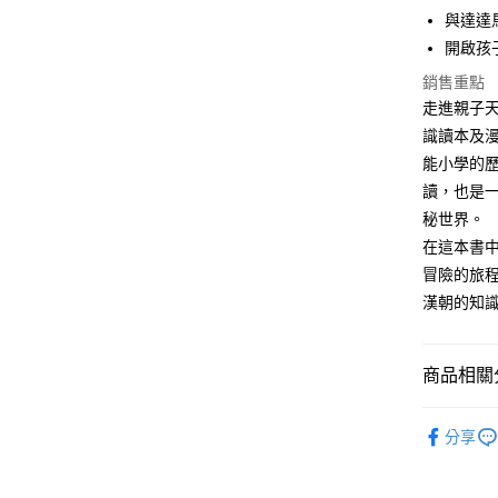
3.實際核
便利好安
與達達
4.訂單成
１．簡單
開啟孩
消。如遇
２．便利
運送方式
無法說明
３．安心
銷售重點
【繳款方
付款後全家
走進親子天
1.分期款
【「AFT
醒簡訊。
每筆NT$7
１．於結帳
識讀本及漫
2.透過簡
付」結帳
能小學的歷
帳／街口支
付款後7-1
２．訂單
讀，也是
３．收到繳
每筆NT$7
【注意事
／ATM／
秘世界。
1.本服務
※ 請注意
國內宅配/
在這本書
用戶於交
絡購買商品
款買賣價
先享後付
每筆NT$7
冒險的旅
2.基於同
※ 交易是
漢朝的知
資料（包
是否繳費成
離島宅配
用，由本
付客戶支
每筆NT$2
3.完整用
【注意事
商品相關分
海外包裹
１．透過由
交易，需
分齡推薦
求債權轉
分享
２．關於
主題書單
https://aft
分齡推薦
３．未成