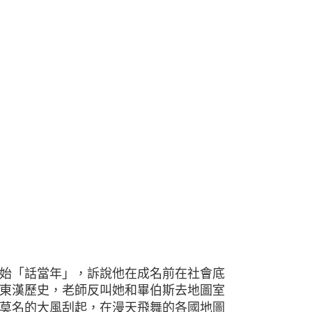
始「話當年」，訴說他在成名前在社會底
東漢歷史，老師反叫她和畢伯斯去地圖室
莫名的大風刮起，在漫天飛舞的各國地圖