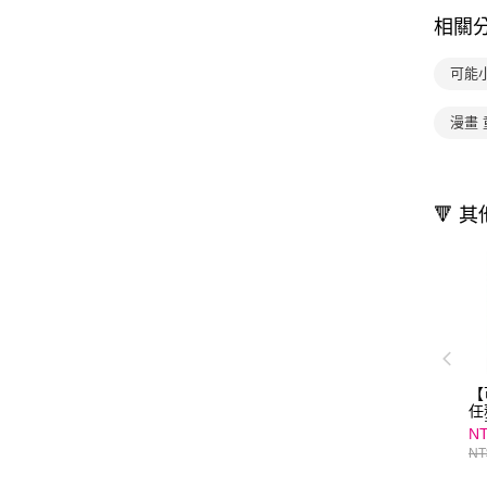
相關
可能
漫畫 
🔻 
【
任
闖
NT
NT