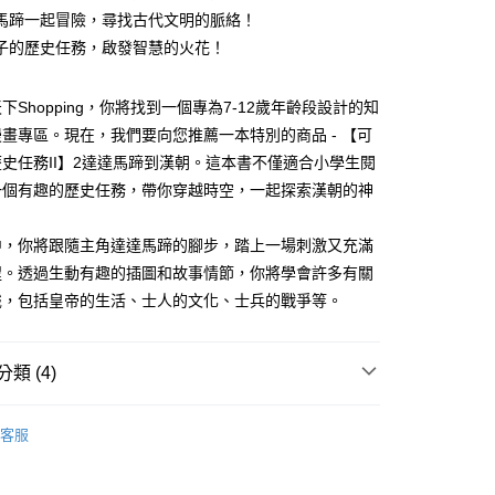
准額度、可分期數及費用金額請依後續交易確認頁面所載為準。
心！
馬蹄一起冒險，尋找古代文明的脈絡！
立30分鐘內，如未前往確認交易或遇審核未通過，訂單將自動取
：不需註冊會員、不需綁卡、不需儲值。
子的歷史任務，啟發智慧的火花！
「轉專審核」未通過狀況，表示未達大哥付你分期系統評分，恕
：只要手機號碼，簡訊認證，即可結帳。
評估內容。
：先確認商品／服務後，再付款。
式說明】
取貨｜8/8-8/14運費優惠，結帳滿499即享免運。
下Shopping，你將找到一個專為7-12歲年齡段設計的知
項不併入電信帳單，「大哥付你分期」於每月結算日後寄送繳費提
EE先享後付」結帳流程】
0，滿NT$499(含以上)免運費
方式選擇「AFTEE先享後付」後，將跳轉至「AFTEE先享後
畫專區。現在，我們要向您推薦一本特別的商品 - 【可
訊連結打開帳單後，可選擇「超商條碼／台灣大直營門市／銀行轉
頁面，進行簡訊認證並確認金額後，即可完成結帳。
史任務II】2達達馬蹄到漢朝。這本書不僅適合小學生閱
付／iPASS MONEY」等通路繳費。
1取貨
成立數日內，您將收到繳費通知簡訊。
一個有趣的歷史任務，帶你穿越時空，一起探索漢朝的神
費通知簡訊後14天內，點擊此簡訊中的連結，可透過四大超商
0，滿NT$800(含以上)免運費
項】
網路銀行／等多元方式進行付款，方視為交易完成。
係由「台灣大哥大股份有限公司」（以下簡稱本公司）所提供，讓
：結帳手續完成當下不需立刻繳費，但若您需要取消訂單，請聯
郵寄 (不適用離島、海外及郵局i郵箱)
中，你將跟隨主角達達馬蹄的腳步，踏上一場刺激又充滿
易時，得透過本服務購買商品或服務，並由商店將買賣／分期付
的店家。未經商家同意取消之訂單仍視為有效，需透過AFTEE
金債權讓與本公司後，依約使用本公司帳單繳交帳款。
繳納相關費用。
0，滿NT$800(含以上)免運費
程。透過生動有趣的插圖和故事情節，你將學會許多有關
意付款使用「大哥付你分期」之契約關係目的，商店將以您的個人
否成功請以「AFTEE先享後付 」之結帳頁面顯示為準，若有關於
識，包括皇帝的生活、士人的文化、士兵的戰爭等。
含姓名、電話或地址）提供予台灣大哥大進項蒐集、處理及利
功／繳費後需取消欲退款等相關疑問，請聯繫「AFTEE先享後
（澎湖、金門、馬祖、小琉球；不適用於郵局i郵箱）
公司與您本人進行分期帳單所需資料之確認、核對及更正。
援中心」
https://netprotections.freshdesk.com/support/home
00
戶服務條款，請詳閱以下連結：
https://oppay.tw/userRule
項】
類 (4)
航空運送
查看運費
恩沛科技股份有限公司提供之「AFTEE先享後付」服務完成之
依本服務之必要範圍內提供個人資料，並將交易相關給付款項請
7-12歲
知識讀本及漫畫
讓予恩沛科技股份有限公司。
客服
個人資料處理事宜，請瀏覽以下網址：
分科學習
社會
ee.tw/terms/#terms3
7-12歲
高年級童書
年的使用者請事先徵得法定代理人或監護人之同意方可使用