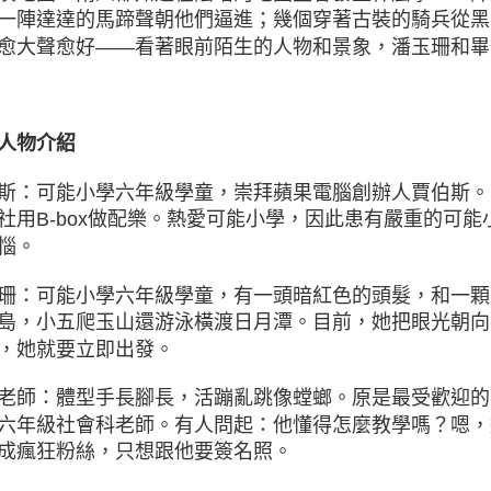
一陣達達的馬蹄聲朝他們逼進；幾個穿著古裝的騎兵從黑
愈大聲愈好——看著眼前陌生的人物和景象，潘玉珊和畢
人物介紹
斯：可能小學六年級學童，崇拜蘋果電腦創辦人賈伯斯。
社用B-box做配樂。熱愛可能小學，因此患有嚴重的可
惱。
珊：可能小學六年級學童，有一頭暗紅色的頭髮，和一顆
島，小五爬玉山還游泳橫渡日月潭。目前，她把眼光朝向
，她就要立即出發。
老師：體型手長腳長，活蹦亂跳像螳螂。原是最受歡迎的
六年級社會科老師。有人問起：他懂得怎麼教學嗎？嗯，
成瘋狂粉絲，只想跟他要簽名照。