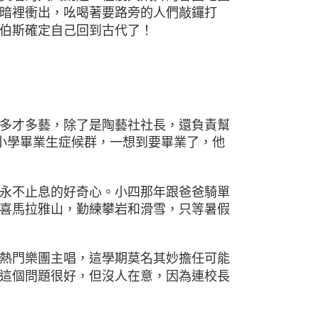
暗裡衝出，吆喝著要路旁的人們敲鑼打
伯斯確定自己回到古代了！
多才多藝，除了是陶藝社社長，還負責幫
能小學畢業生症候群，一想到要畢業了，他
永不止息的好奇心。小四那年跟爸爸騎單
喜馬拉雅山，勤練攀岩和滑雪，只等暑假
熱門樂團主唱，這學期莫名其妙擔任可能
這個問題很好，但沒人在意，因為連校長