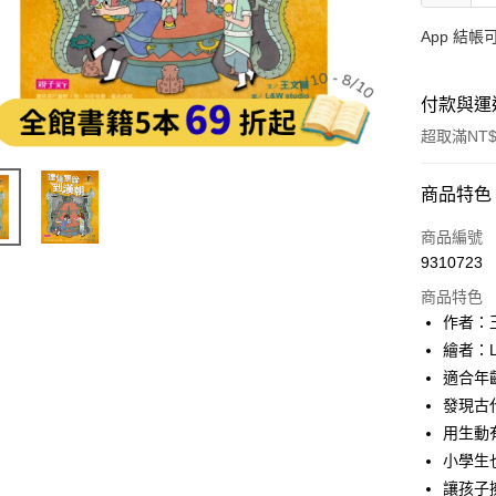
App 結
付款與運
超取滿NT$
付款方式
商品特色
信用卡一
商品編號
9310723
LINE Pay
商品特色
Apple Pay
作者：
繪者：L&
大哥付你
適合年齡
相關說明
【大哥付
發現古
AFTEE先
1.本服務
用生動
2.付款方
相關說明
小學生
流程，驗
【關於「A
ATM付款
完成交易
讓孩子
AFTEE