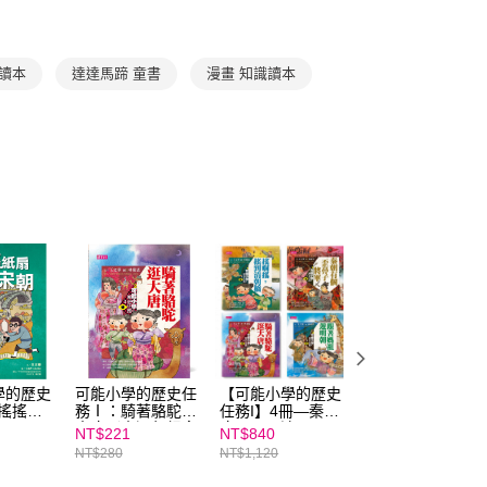
E先享後付」，若未經同意申辦者引起之損失，本公司不負相關責
王文華
AFTEE先享後付」時，將依據個別帳號之用戶狀況，依本公司
識讀本
核予不同之上限額度；若仍有額度不足之情形，本公司將視審查
達達馬蹄 童書
漫畫 知識讀本
用戶進行身份認證。
一人註冊多個帳號或使用他人資訊註冊。若發現惡意使用之情
科技股份有限公司將有權停止該用戶之使用額度並採取法律行
學的歷史
可能小學的歷史任
【可能小學的歷史
可能小學的歷史任
 搖搖紙
務Ⅰ：騎著駱駝逛
任務I】4冊—秦、
務Ⅰ：搖啊搖，搖
大唐（十週年紀念
唐、明、清
到清朝橋（十週年
NT$221
NT$840
NT$221
版）
紀念版）
NT$280
NT$1,120
NT$280