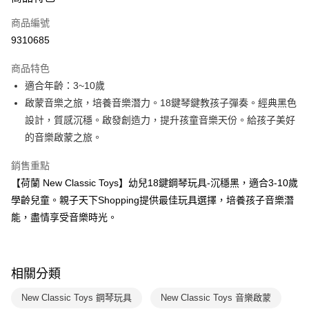
信用卡一次付款
商品編號
LINE Pay
9310685
Apple Pay
商品特色
大哥付你分期
適合年齡：3~10歲
相關說明
啟蒙音樂之旅，培養音樂潛力。18鍵琴鍵教孩子彈奏。經典黑色
【大哥付你分期使用說明】
設計，質感沉穩。啟發創造力，提升孩童音樂天份。給孩子美好
AFTEE先享後付
1.本服務由台灣大哥大提供，台灣大哥大用戶可立即使用無須另外申請。
的音樂啟蒙之旅。
2.付款方式選擇「大哥付你分期」，訂單成立後會自動跳轉到大哥付的交易
相關說明
流程，驗證手機門號後，選擇欲分期的期數、繳款截止日，確認付款後即完
【關於「AFTEE先享後付」】
成交易。
銷售重點
ATM付款
AFTEE先享後付是「在收到商品之後才付款」的支付方式。 讓您購物簡單
3.實際核准額度、可分期數及費用金額請依後續交易確認頁面所載為準。
【荷蘭 New Classic Toys】幼兒18鍵鋼琴玩具-沉穩黑，適合3-10歲
便利好安心！
4.訂單成立30分鐘內，如未前往確認交易或遇審核未通過，訂單將自動取
１．簡單：不需註冊會員、不需綁卡、不需儲值。
學齡兒童。親子天下Shopping提供最佳玩具選擇，培養孩子音樂潛
運送方式
消。如遇「轉專審核」未通過狀況，表示未達大哥付你分期系統評分，恕無
２．便利：只要手機號碼，簡訊認證，即可結帳。
法說明評估內容。
能，盡情享受音樂時光。
３．安心：先確認商品／服務後，再付款。
國內宅配/郵寄 (不適用離島、海外及郵局i郵箱)
【繳款方式說明】
1.分期款項不併入電信帳單，「大哥付你分期」於每月結算日後寄送繳費提
每筆NT$70，滿NT$800(含以上)免運費
【「AFTEE先享後付」結帳流程】
醒簡訊。
１．於結帳方式選擇「AFTEE先享後付」後，將跳轉至「AFTEE先享後付」
2.透過簡訊連結打開帳單後，可選擇「超商條碼／台灣大直營門市／銀行轉
離島宅配（澎湖、金門、馬祖、小琉球；不適用於郵局i郵箱）
結帳頁面，進行簡訊認證並確認金額後，即可完成結帳。
相關分類
帳／街口支付／iPASS MONEY」等通路繳費。
２．訂單成立數日內，您將收到繳費通知簡訊。
每筆NT$200
３．收到繳費通知簡訊後14天內，點擊此簡訊中的連結，可透過四大超商／
New Classic Toys 鋼琴玩具
New Classic Toys 音樂啟蒙
【注意事項】
ATM／網路銀行／等多元方式進行付款，方視為交易完成。