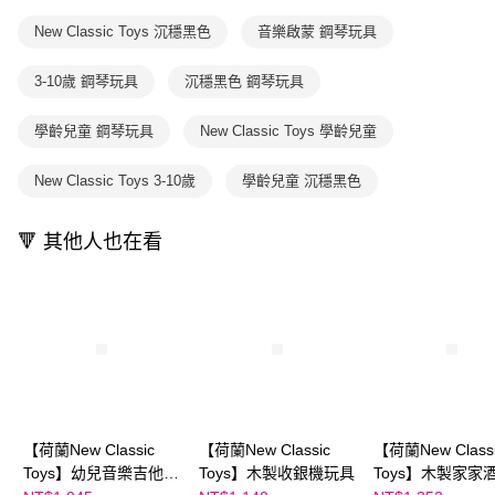
1.本服務係由「台灣大哥大股份有限公司」（以下簡稱本公司）所提供，讓
※ 請注意：結帳手續完成當下不需立刻繳費，但若您需要取消訂單，請聯絡
用戶於交易時，得透過本服務購買商品或服務，並由商店將買賣／分期付款
New Classic Toys 沉穩黑色
音樂啟蒙 鋼琴玩具
購買商品的店家。未經商家同意取消之訂單仍視為有效，需透過AFTEE先享
買賣價金債權讓與本公司後，依約使用本公司帳單繳交帳款。
後付繳納相關費用。
2.基於同意付款使用「大哥付你分期」之契約關係目的，商店將以您的個人
※ 交易是否成功請以「AFTEE先享後付 」之結帳頁面顯示為準，若有關於
3-10歲 鋼琴玩具
沉穩黑色 鋼琴玩具
資料（包含姓名、電話或地址）提供予台灣大哥大進項蒐集、處理及利用，
是否繳費成功／繳費後需取消欲退款等相關疑問，請聯繫「AFTEE先享後付
由本公司與您本人進行分期帳單所需資料之確認、核對及更正。
客戶支援中心」
https://netprotections.freshdesk.com/support/home
3.完整用戶服務條款，請詳閱以下連結：
https://oppay.tw/userRule
學齡兒童 鋼琴玩具
New Classic Toys 學齡兒童
【注意事項】
１．透過由恩沛科技股份有限公司提供之「AFTEE先享後付」服務完成之交
New Classic Toys 3-10歲
學齡兒童 沉穩黑色
易，需依本服務之必要範圍內提供個人資料，並將交易相關給付款項請求債
權轉讓予恩沛科技股份有限公司。
２．關於個人資料處理事宜，請瀏覽以下網址：
🔻 其他人也在看
https://aftee.tw/terms/#terms3
３．未成年的使用者請事先徵得法定代理人或監護人之同意方可使用
「AFTEE先享後付」，若未經同意申辦者引起之損失，本公司不負相關責
任。
４．使用「AFTEE先享後付」時，將依據個別帳號之用戶狀況，依本公司即
時審查核予不同之上限額度；若仍有額度不足之情形，本公司將視審查結果
請求用戶進行身份認證。
５．嚴禁一人註冊多個帳號或使用他人資訊註冊。若發現惡意使用之情形，
恩沛科技股份有限公司將有權停止該用戶之使用額度並採取法律行動。
【荷蘭New Classic
【荷蘭New Classic
【荷蘭New Class
Toys】幼兒音樂吉他-
Toys】木製收銀機玩具
Toys】木製家家